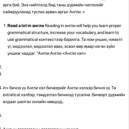
арга бий. Энэ нийтлэлд бид таны дүрмийн чиглэлийг
сайжруулахад туслах арван аргыг Англи.
<
Read a lot in англи
Reading in англи will help you learn proper
grammatical structure, increase your vocabulary, and learn to
use grammatical контекстээр барилга. Та ном унших, нэмэлт
үг, мэдээлэл, мэдээлэл авах, эсвэл өөр ямар нэгэн зүйл
уншиж чаддаг. "Англи Англи <Англи хэл>
in> бичнэ үү Англи хэл
бичвэрийг Англи хэлээр бичнэ үү. Та
extratical хэлбэр, тэмдэглэл бичихэд тусална. бичвэрт дүрмийн
алдааг шалгах онлайн нөөцүүд.