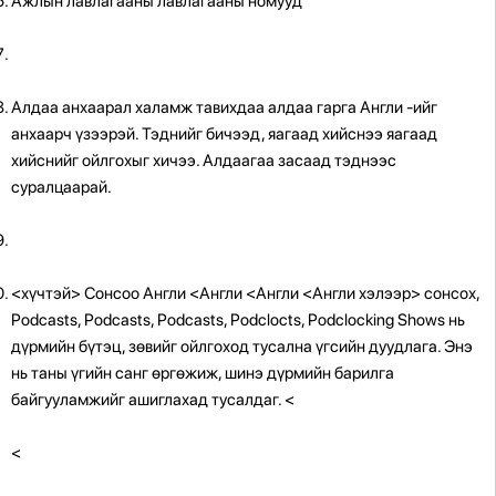
Ажлын лавлагааны лавлагааны номууд
Алдаа
анхаарал халамж тавихдаа алдаа гарга Англи -ийг
анхаарч үзээрэй. Тэднийг бичээд, яагаад хийснээ яагаад
хийснийг ойлгохыг хичээ. Алдаагаа засаад тэднээс
суралцаарай.
<хүчтэй> Сонсоо Англи <Англи <Англи <Англи хэлээр> сонсох,
Podcasts, Podcasts, Podcasts, Podclocts, Podclocking Shows нь
дүрмийн бүтэц, зөвийг ойлгоход тусална үгсийн дуудлага. Энэ
нь таны үгийн санг өргөжиж, шинэ дүрмийн барилга
байгууламжийг ашиглахад тусалдаг.
<
<