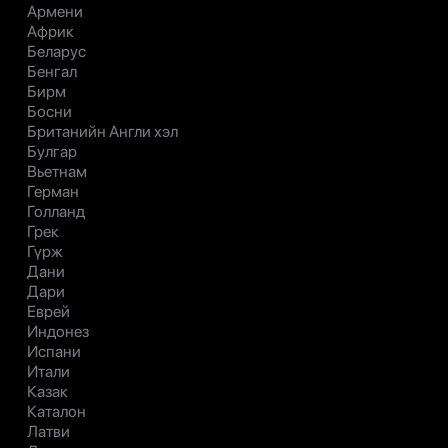
Армени
Африк
Беларус
Бенгал
Бирм
Босни
Британийн Англи хэл
Булгар
Вьетнам
Герман
Голланд
Грек
Гүрж
Дани
Дари
Еврей
Индонез
Испани
Итали
Казак
Каталон
Латви