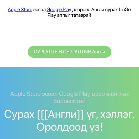
Apple Store
эсвэл
Google Play
дээрээс Англи сурах LinGo
Play аппыг татаарай
СУРГАЛТЫН СУРГАЛТЫН Англи
Apple Store эсвэл Google Play дээр ашиглах
боломжтой
Сурах [[[Англи]] үг, хэллэг.
Оролдоод үз!