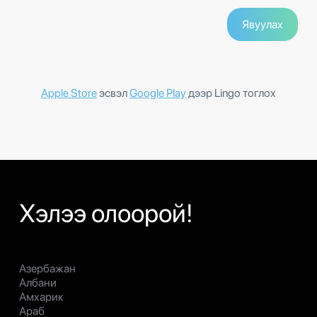
Apple Store
эсвэл
Google Play
дээр Lingo тоглох
Хэлээ олоорой!
Азербажан
Албани
Амхарик
Араб