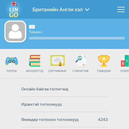
Британийн Англи хэл
Түвшин
/
ТОГЛОХ
ХИЧЭЭЛҮҮД
СЕРТИФИКАТ
СТАТИСТИК
ТЭМЦЭЭН
ҮНЭЛ
Онлайн байгаа тоглогчид
Идэвхтэй тоглоомууд
Өнөөдөр тоглосон тоглоомууд
4243