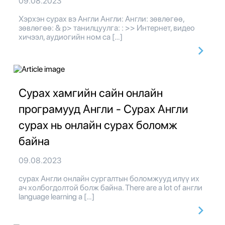
09.08.2023
Хэрхэн сурах вэ Англи Англи: Англи: зөвлөгөө,
зөвлөгөө: & p> танилцуулга: : >> Интернет, видео
хичээл, аудиогийн ном са […]
Сурах хамгийн сайн онлайн
програмууд Англи - Сурах Англи
сурах нь онлайн сурах боломж
байна
09.08.2023
сурах Англи онлайн сургалтын боломжууд илүү их
ач холбогдолтой болж байна. There are a lot of англи
language learning a […]