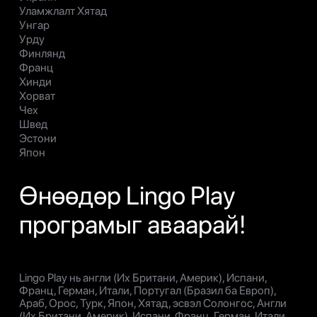
Уламжлалт Хятад
Унгар
Урду
Финлянд
Франц
Хинди
Хорват
Чех
Швед
Эстони
Япон
Өнөөдөр Lingo Play
програмыг аваарай!
Lingo Play нь англи (Их Британи, Америк), Испани,
Франц, Герман, Итали, Португал (Бразил ба Европ),
Араб, Орос, Турк, Япон, Хятад, эсвэл Солонгос, Англи
(Их Британи, Америк), Испани, Франц, Герман, Итали,