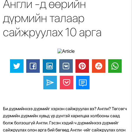
Англи -д өөрийн
дүрмийн талаар
сайжруулах 10 арга
Би дүрмийнхээ дүрмийг хэрхэн сайжруулах вэ? Англи? Төгсөгч
дүрмийн дүрмийн хувьд үр дүнтэй харилцаа холбооны саад
болж болзошгүй Англи. Гэсэн хэдий ч дүрмийнхээ дүрмийг
сайжруулах олон арга бий бөгөөд Англи -ийг сайжруулах олон