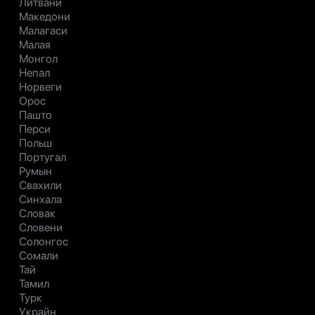
Литвани
Македони
Малагаси
Малая
Монгол
Непал
Норвеги
Орос
Пашто
Перси
Польш
Португал
Румын
Свахили
Синхала
Словак
Словени
Солонгос
Сомали
Тай
Тамил
Турк
Украйн