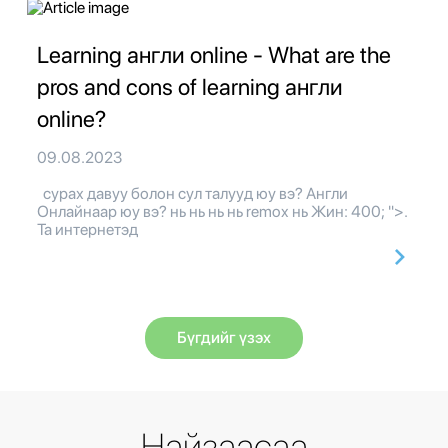
Learning англи online - What are the
pros and cons of learning англи
online?
09.08.2023
сурах давуу болон сул талууд юу вэ? Англи
Онлайнаар юу вэ? нь нь нь нь remox нь Жин: 400; ">.
Та интернетэд
Бүгдийг үзэх
Найзаасаа