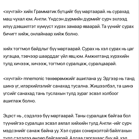
<хүчтэй> хийх Грамматик бүтцийг бүү мартаарай.
нь сурахад
маш чухал юм. Англи. Үндсэн дүрмийн дүрмийг сурч эхлээд
илүү дэвшилтэт хүмүүст хүрэх замаар яваарай. Та үүнийг сурах
бичигт хийж, онлайнаар хийж болно.
хийх тогтмол байдлыг бүү мартаарай.
Сурах нь хэл сурах нь цаг
хугацаа, тэвчээр шаарддаг үйл явц юм. Амжилтанд хүрэхийн
тулд хичээж, хичээж, тогтмол суралцаж, суралцаарай.
<хүчтэй> mnemonic төхөөрөмжийг ашиглана уу.
Эдгээр нь танд
шинэ үг, илэрхийлэлийг санахад тусална. Жишээлбэл, та шинэ
үгсийг санахад тань туслахын тулд зураг эсвэл холбоог
ашиглаж болно.
Эцэст нь , сэдэлээ бүү мартаарай. Таны суралцаж байгаа бол
түүнийгээ суралцах эсвэл аялал хийхийн тулд Англи -ийг сурч
мэдсэнийг санаж байна уу. Хэл сурах сонирхолтой байлгахын
тулд сэдэлээ өндөр байгаарай. Алдаа гаргахаас бүү ай, хэл