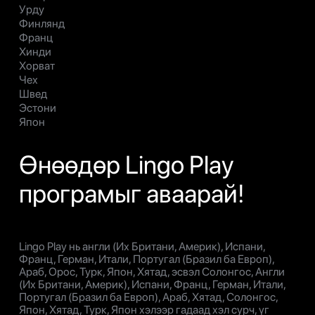
Урду
Финлянд
Франц
Хинди
Хорват
Чех
Швед
Эстони
Япон
Өнөөдөр Lingo Play
програмыг аваарай!
Lingo Play нь англи (Их Британи, Америк), Испани,
Франц, Герман, Итали, Португал (Бразил ба Европ),
Араб, Орос, Турк, Япон, Хятад, эсвэл Солонгос, Англи
(Их Британи, Америк), Испани, Франц, Герман, Итали,
Португал (Бразил ба Европ), Араб, Хятад, Солонгос,
Япон, Хятад, Турк, Япон хэлээр гадаад хэл сурч, үг