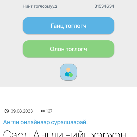
Нийт тоглоомууд
31534634
Ганц тоглогч
Олон тоглогч
09.08.2023
167
Англи онлайнаар суралцаарай.
Сард Англи -ийг хэрхэн