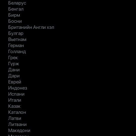
Беларус
Бенгал
Бирм
Босни
Британийн Англи хэл
Булгар
Вьетнам
Герман
Голланд
Грек
Гүрж
Дани
Дари
Еврей
Индонез
Испани
Итали
Казак
Каталон
Латви
Литвани
Македони