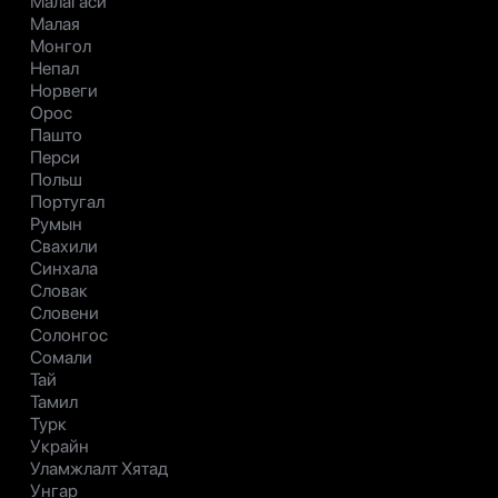
Малагаси
Малая
Монгол
Непал
Норвеги
Орос
Пашто
Перси
Польш
Португал
Румын
Свахили
Синхала
Словак
Словени
Солонгос
Сомали
Тай
Тамил
Турк
Украйн
Уламжлалт Хятад
Унгар