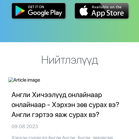
Нийтлэлүүд
Англи Хичээлүүд онлайнаар
онлайнаар - Хэрхэн зөв сурах вэ?
Англи гэртээ яаж сурах вэ?
09.08.2023
Хэрхэн сурах вэ Англи Англи: Англи: зөвлөгөө,