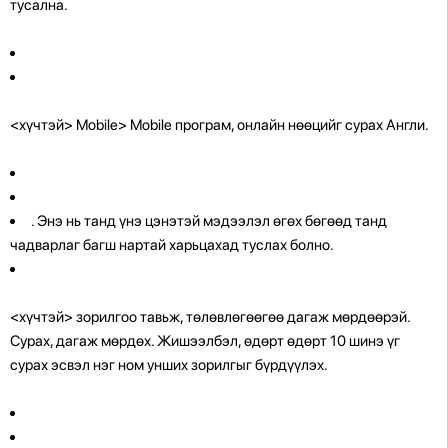
тусална.
<хүчтэй> Mobile> Mobile програм, онлайн нөөцийг сурах Англи.
. Энэ нь танд үнэ цэнэтэй мэдээлэл өгөх бөгөөд танд
чадварлаг багш нартай харьцахад туслах болно.
<хүчтэй> зорилгоо тавьж, төлөвлөгөөгөө дагаж мөрдөөрэй.
Сурах, дагаж мөрдөх. Жишээлбэл, өдөрт өдөрт 10 шинэ үг
сурах эсвэл нэг ном унших зорилгыг бүрдүүлэх.