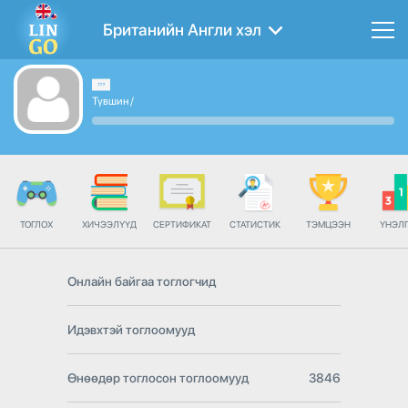
Британийн Англи хэл
Түвшин
/
ТОГЛОХ
ХИЧЭЭЛҮҮД
СЕРТИФИКАТ
СТАТИСТИК
ТЭМЦЭЭН
ҮНЭЛ
Онлайн байгаа тоглогчид
Идэвхтэй тоглоомууд
Өнөөдөр тоглосон тоглоомууд
3846