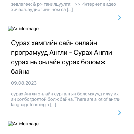
зөвлөгөө: & p> танилцуулга: : >> Интернет, видео
хичээл, аудиогийн ном са […]
Сурах хамгийн сайн онлайн
програмууд Англи - Сурах Англи
сурах нь онлайн сурах боломж
байна
09.08.2023
сурах Англи онлайн сургалтын боломжууд илүү их
ач холбогдолтой болж байна. There are a lot of англи
language learning a […]