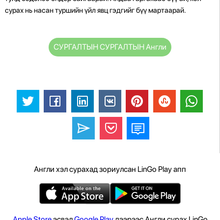
сурах нь насан туршийн үйл явц гэдгийг бүү мартаарай.
СУРГАЛТЫН СУРГАЛТЫН Англи
Англи хэл сурахад зориулсан LinGo Play апп
Apple Store
эсвэл
Google Play
дээрээс Англи сурах LinGo