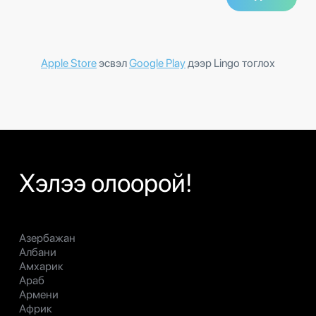
Apple Store
эсвэл
Google Play
дээр Lingo тоглох
Хэлээ олоорой!
Азербажан
Албани
Амхарик
Араб
Армени
Африк