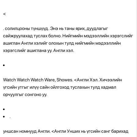
<
. солилцооны түншүүд. Энэ нь таны ярих, дуудлагыг
сайжруулахад туслах болно. Нийгмийн мэдээллийн хэрэгслийг
ашиглан Англи хэлийг олохын тулд нийгмийн мэдээллийн
хэрэгслийг ашиглана уу. Англи хэл.
Watch Watch Watch Ware, Showes. <Англи Хэл. Хичээлийн
үгсийн утгыг илүү сайн ойлгоход туслахын тулд хадмал
орчуулгыг сонгоно уу.
.
уншсан номнууд Англи. <Англи Унших нь үгсийн санг барихад