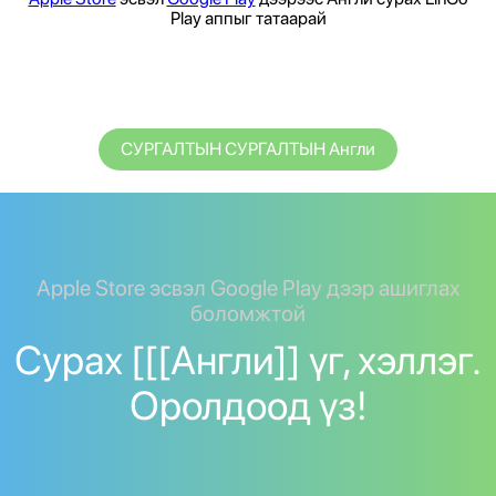
Play аппыг татаарай
СУРГАЛТЫН СУРГАЛТЫН Англи
Apple Store эсвэл Google Play дээр ашиглах
боломжтой
Сурах [[[Англи]] үг, хэллэг.
Оролдоод үз!