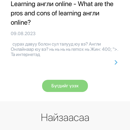
Learning англи online - What are the
pros and cons of learning англи
online?
09.08.2023
сурах давуу болон сул талууд юу вэ? Англи
Онлайнаар юу вэ? нь нь нь нь remox нь Жин: 400; ">.
Та интернетэд
Бүгдийг үзэх
Найзаасаа