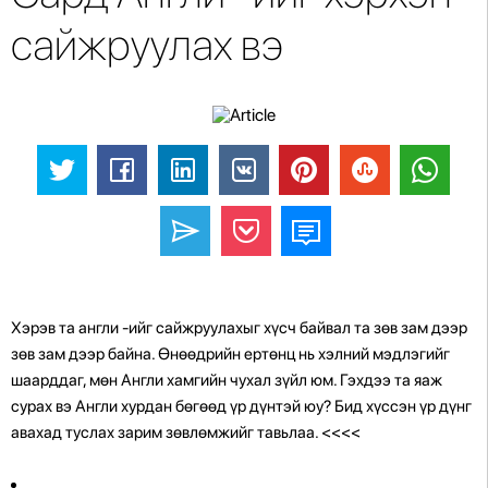
сайжруулах вэ
Хэрэв та англи -ийг сайжруулахыг хүсч байвал та зөв зам дээр
зөв зам дээр байна. Өнөөдрийн ертөнц нь хэлний мэдлэгийг
шаарддаг, мөн Англи хамгийн чухал зүйл юм. Гэхдээ та яаж
сурах вэ Англи хурдан бөгөөд үр дүнтэй юу? Бид хүссэн үр дүнг
авахад туслах зарим зөвлөмжийг тавьлаа.
<<<<