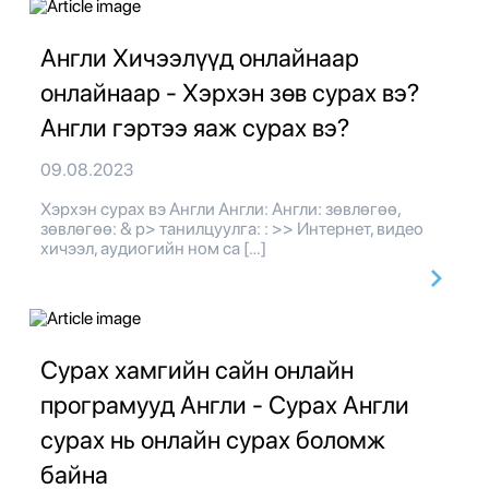
Англи Хичээлүүд онлайнаар
онлайнаар - Хэрхэн зөв сурах вэ?
Англи гэртээ яаж сурах вэ?
09.08.2023
Хэрхэн сурах вэ Англи Англи: Англи: зөвлөгөө,
зөвлөгөө: & p> танилцуулга: : >> Интернет, видео
хичээл, аудиогийн ном са […]
Сурах хамгийн сайн онлайн
програмууд Англи - Сурах Англи
сурах нь онлайн сурах боломж
байна