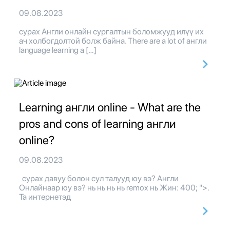
09.08.2023
сурах Англи онлайн сургалтын боломжууд илүү их
ач холбогдолтой болж байна. There are a lot of англи
language learning a […]
Learning англи online - What are the
pros and cons of learning англи
online?
09.08.2023
сурах давуу болон сул талууд юу вэ? Англи
Онлайнаар юу вэ? нь нь нь нь remox нь Жин: 400; ">.
Та интернетэд