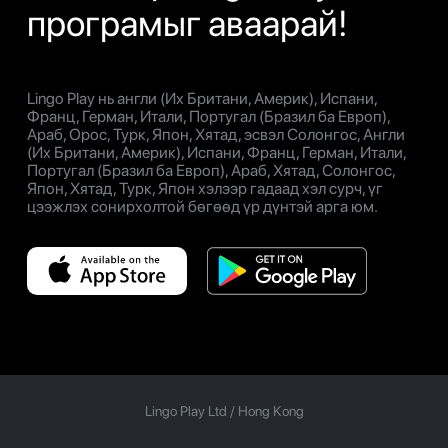
програмыг аваарай!
Lingo Play нь англи (Их Британи, Америк), Испани,
Франц, Герман, Итали, Португал (Бразил ба Европ),
Араб, Орос, Турк, Япон, Хятад, эсвэл Солонгос, Англи
(Их Британи, Америк), Испани, Франц, Герман, Итали,
Португал (Бразил ба Европ), Араб, Хятад, Солонгос,
Япон, Хятад, Турк, Япон хэлээр гадаад хэл сурч, үг
цээжлэх сонирхолтой бөгөөд үр дүнтэй арга юм.
Lingo Play Ltd /
Hong Kong