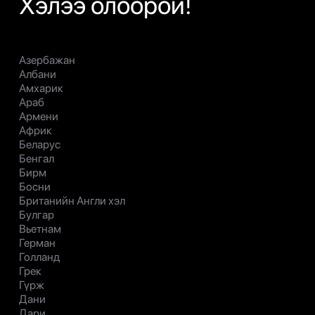
Хэлээ олоорой!
Азербажан
Албани
Амхарик
Араб
Армени
Африк
Беларус
Бенгал
Бирм
Босни
Британийн Англи хэл
Булгар
Вьетнам
Герман
Голланд
Грек
Гүрж
Дани
Дари