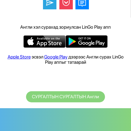
Англи хэл сурахад зориулсан LinGo Play апп
Apple Store
эсвэл
Google Play
дээрээс Англи сурах LinGo
Play аппыг татаарай
СУРГАЛТЫН СУРГАЛТЫН Англи