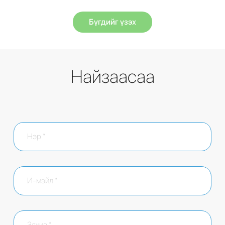
Бүгдийг үзэх
Найзаасаа