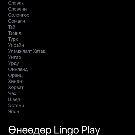
Словак
Словени
Солонгос
Сомали
Тай
Тамил
Турк
Украйн
Уламжлалт Хятад
Унгар
Урду
Финлянд
Франц
Хинди
Хорват
Чех
Швед
Эстони
Япон
Өнөөдөр Lingo Play