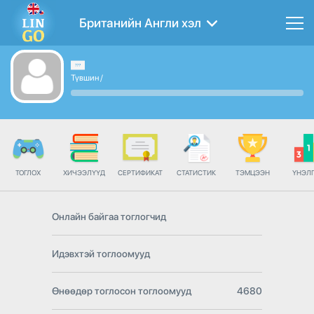
Британийн Англи хэл
Түвшин
/
ТОГЛОХ
ХИЧЭЭЛҮҮД
СЕРТИФИКАТ
СТАТИСТИК
ТЭМЦЭЭН
ҮНЭЛ
Онлайн байгаа тоглогчид
Идэвхтэй тоглоомууд
Өнөөдөр тоглосон тоглоомууд
4680