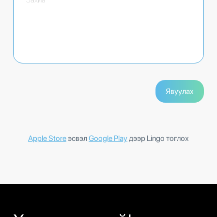
Apple Store
эсвэл
Google Play
дээр Lingo тоглох