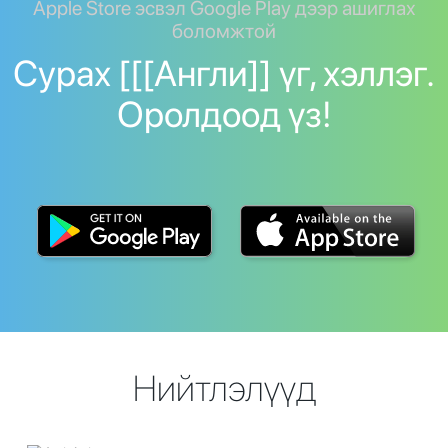
Apple Store эсвэл Google Play дээр ашиглах
боломжтой
Сурах [[[Англи]] үг, хэллэг.
Оролдоод үз!
Нийтлэлүүд