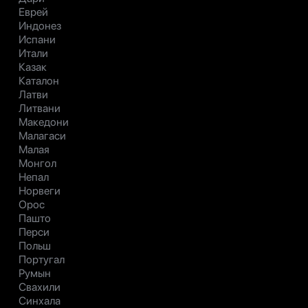
Еврей
Индонез
Испани
Итали
Казак
Каталон
Латви
Литвани
Македони
Малагаси
Малая
Монгол
Непал
Норвеги
Орос
Пашто
Перси
Польш
Португал
Румын
Свахили
Синхала