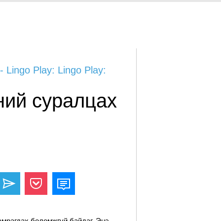
go Play: Lingo Play:
лний суралцах
хамрагдах боломжгүй байдаг. Энэ