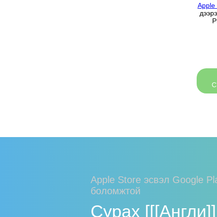
Apple
дээрэ
P
С
Apple Store эсвэл Google P
боломжтой
Сурах [[[Англи]]