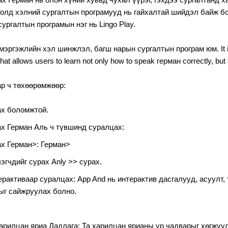
олд хэлний сургалтын програмууд нь гайхалтай шийдэл байж бо
сургалтын програмын нэг нь Lingo Play.
мэргэжлийн хэл шинжлэл, багш нарын сургалтын програм юм. It 
hat allows users to learn not only how to speak герман correctly, but
р ч төхөөрөмжөөр:
х боломжтой.
х Герман Аль ч түвшинд суралцах:
х Герман>: Герман>
лэгчдийг сурах Anly >> сурах.
рактиваар суралцах: App And нь интерактив дасгалууд, асуулт, 
ыг сайжруулах болно.
арилцан яриа Дадлага: Та харилцан ярианы ур чадварыг хөгжүүл