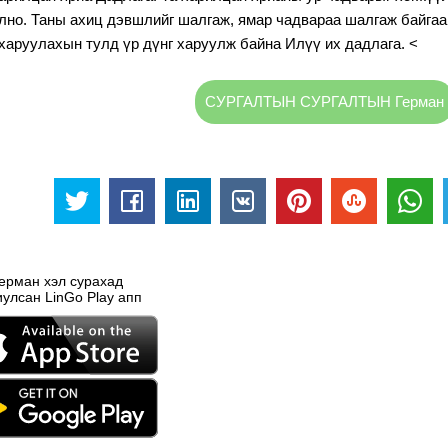
лно. Таны ахиц дэвшлийг шалгаж, ямар чадвараа шалгаж байгааг
 харуулахын тулд үр дүнг харуулж байна Илүү их дадлага.
<
СУРГАЛТЫН СУРГАЛТЫН Герман
ерман хэл сурахад
иулсан LinGo Play апп