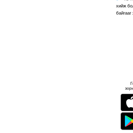
хийж бо
байгааг
Г
зор