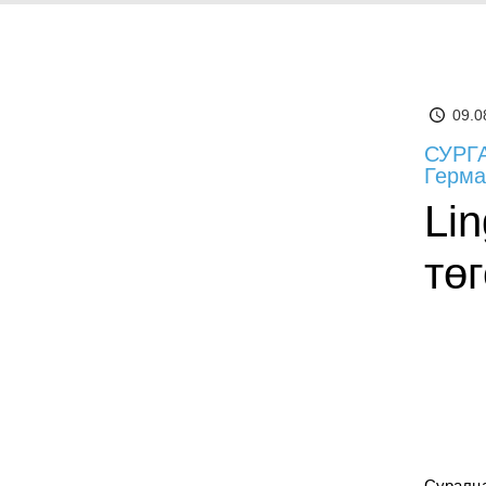
09.0
СУРГА
Герма
Li
тө
Суралца