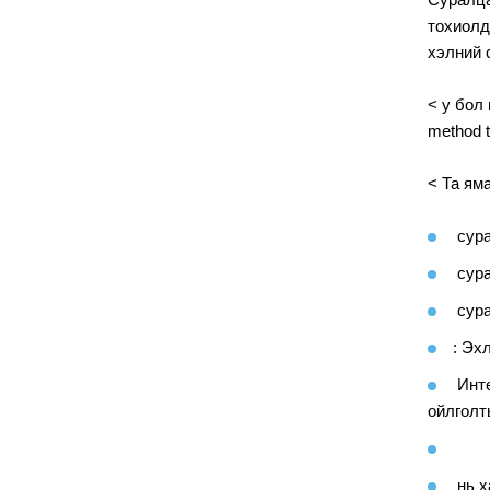
тохиолд
хэлний 
<
y бол 
method t
<
Та яма
сура
сура
сура
: Эх
Инте
ойлголт
нь х