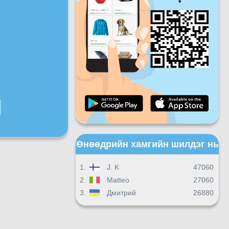
Баасан
Бямба
Ням
Өдөр тутмын дэвшил
Сарын ахиц
Сертификат
Ерөнхий дэвшил
Өнөөдрийн хамгийн шилдэг нь
1.
J. K
47060
2.
Matteo
27060
3.
Дмитрий
26880