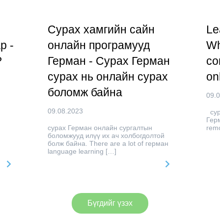
Сурах хамгийн сайн
Le
р -
онлайн програмууд
Wh
?
Герман - Сурах Герман
co
сурах нь онлайн сурах
on
боломж байна
09.
09.08.2023
сур
Гер
сурах Герман онлайн сургалтын
remo
боломжууд илүү их ач холбогдолтой
болж байна. There are a lot of герман
language learning […]
Бүгдийг үзэх