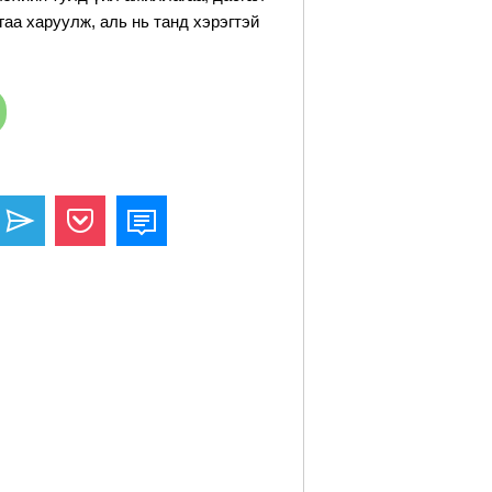
аа харуулж, аль нь танд хэрэгтэй