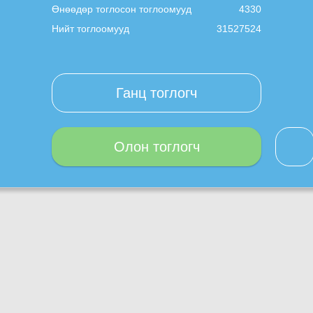
Өнөөдөр тоглосон тоглоомууд
4330
Нийт тоглоомууд
31527524
Ганц тоглогч
Олон тоглогч