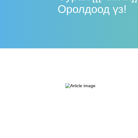
Оролдоод үз!