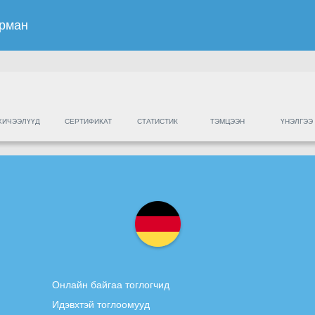
ерман
ХИЧЭЭЛҮҮД
СЕРТИФИКАТ
СТАТИСТИК
ТЭМЦЭЭН
ҮНЭЛГЭЭ
Онлайн байгаа тоглогчид
Идэвхтэй тоглоомууд