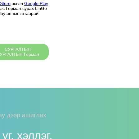
 Store
эсвэл
Google Play
эс Герман сурах LinGo
lay аппыг татаарай
СУРГАЛТЫН
УРГАЛТЫН Герман
lay дээр ашиглах
 үг, хэллэг.