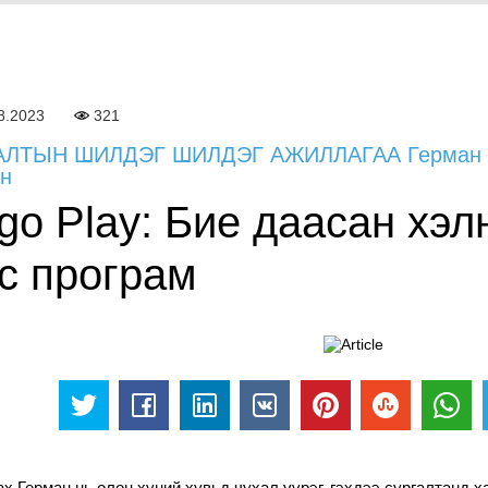
8.2023
321
ЛТЫН ШИЛДЭГ ШИЛДЭГ АЖИЛЛАГАА Герман - Lin
н
ngo Play: Бие даасан хэ
гс програм
х Герман нь олон хүний ​​хувьд чухал үүрэг, гэхдээ сургалтанд 