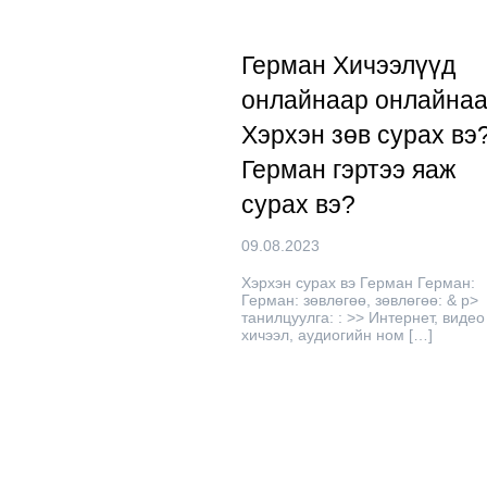
Герман Хичээлүүд
онлайнаар онлайнаа
Хэрхэн зөв сурах вэ
Герман гэртээ яаж
сурах вэ?
09.08.2023
Хэрхэн сурах вэ Герман Герман:
Герман: зөвлөгөө, зөвлөгөө: & p>
танилцуулга: : >> Интернет, видео
хичээл, аудиогийн ном […]