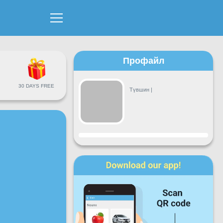
Профайл
30 DAYS FREE
Түвшин
|
Явц
Даваа
Мягмар
Лхагва
Пүрэв