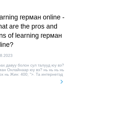
arning герман online -
at are the pros and
ns of learning герман
line?
08.2023
ах давуу болон сул талууд юу вэ?
ман Онлайнаар юу вэ? нь нь нь нь
x нь Жин: 400; ">. Та интернетэд