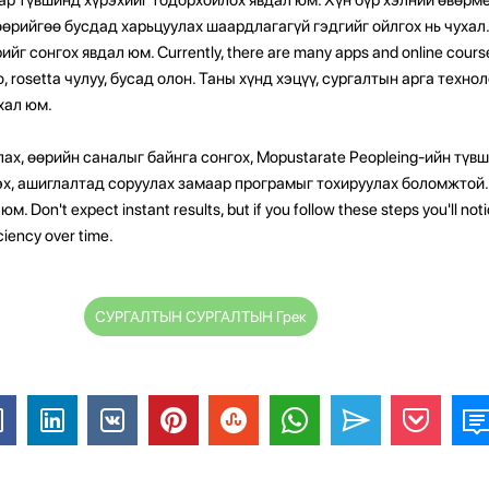
өрийгөө бусдад харьцуулах шаардлагагүй гэдгийг ойлгох нь чухал
йг сонгох явдал юм. Currently, there are many apps and online course
go, rosetta чулуу, бусад олон. Таны хүнд хэцүү, сургалтын арга техн
хал юм.
лах, өөрийн саналыг байнга сонгох, Mopustarate Peopleing-ийн түв
эх, ашиглалтад соруулах замаар програмыг тохируулах боломжтой. 
. Don't expect instant results, but if you follow these steps you'll noti
ciency over time.
СУРГАЛТЫН СУРГАЛТЫН Грек