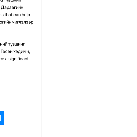
. Дараагийн
s that can help
ологийн чиглэлээр
шний түвшинг
Гэсэн хэдий ч,
ce a significant