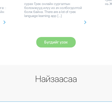
сурах Грек онлайн сургалтын
нь Ж
а: :
боломжууд илүү их ач холбогдолтой
ийн
болж байна. There are a lot of грек
language learning app […]
Бүгдийг үзэх
Найзаасаа