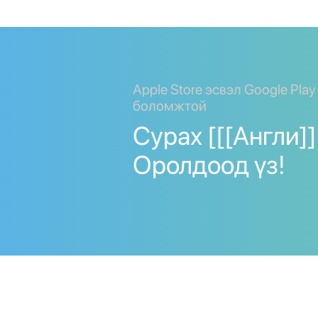
Apple Store эсвэл Google Pla
боломжтой
Сурах [[[Англи]] 
Оролдоод үз!