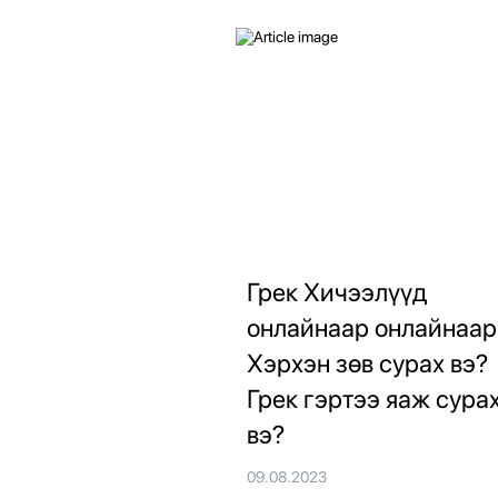
Грек Хичээлүүд
онлайнаар онлайнаар
Хэрхэн зөв сурах вэ?
Грек гэртээ яаж сура
вэ?
09.08.2023