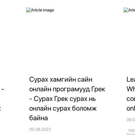
Сурах хамгийн сайн
Le
 -
онлайн програмууд Грек
Wh
- Сурах Грек сурах нь
co
х
онлайн сурах боломж
on
байна
09.
09.08.2023
сура
Грек