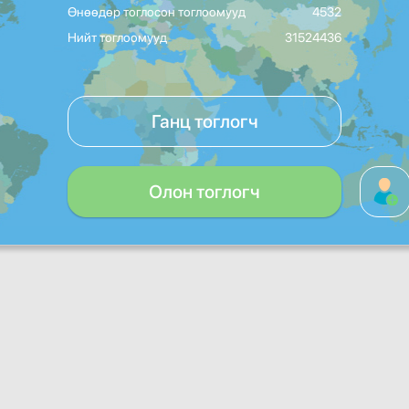
Өнөөдөр тоглосон тоглоомууд
4532
Нийт тоглоомууд
31524436
Ганц тоглогч
Олон тоглогч