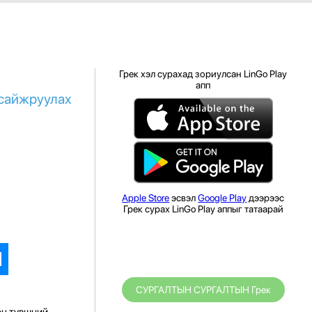
Грек хэл сурахад зориулсан LinGo Play
апп
 сайжруулах
Apple Store
эсвэл
Google Play
дээрээс
Грек сурах LinGo Play аппыг татаарай
СУРГАЛТЫН СУРГАЛТЫН Грек
өц түвшний