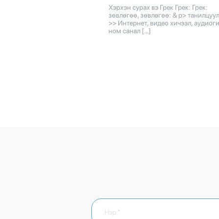
Хэрхэн сурах вэ Грек Грек: Грек:
зөвлөгөө, зөвлөгөө: & p> танилцуулг
>> Интернет, видео хичээл, аудиог
ном санал […]