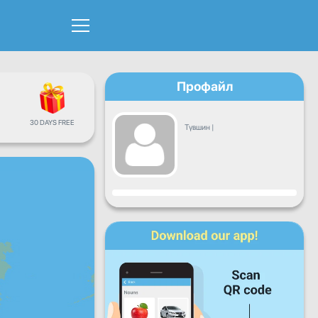
Профайл
30 DAYS FREE
Түвшин
|
Явц
Даваа
Мягмар
Лхагва
Пүрэв