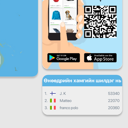
Баасан
Бямба
Ням
Өдөр тутмын дэвшил
Сарын ахиц
Сертификат
Ерөнхий дэвшил
Өнөөдрийн хамгийн шилдэг нь
1.
J. K
53340
2.
Matteo
22070
3.
franco polo
20360