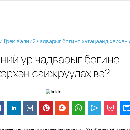
би Грек Хэлний чадварыг богино хугацаанд хэрхэн
лний ур чадварыг богино
хэрхэн сайжруулах вэ?
мар түвшинд хүрэхийг тодорхойлох явдал юм. Хүн бүр хэлний өвөрм