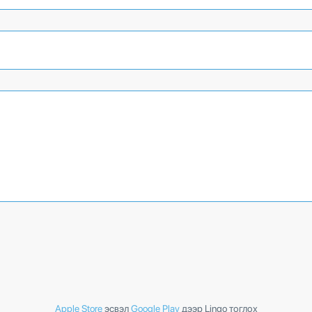
Apple Store
эсвэл
Google Play
дээр Lingo тоглох