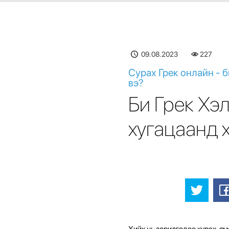
09.08.2023
227
Сурах Грек онлайн - 
вэ?
Би Грек Хэ
хугацаанд 
Хийх нь зорилгодоо хүрэх, я