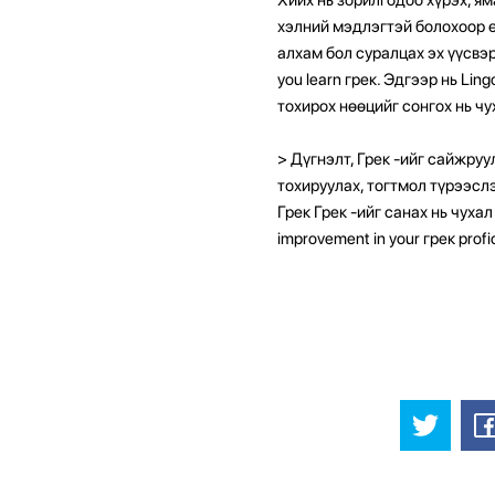
хэлний мэдлэгтэй болохоор ө
алхам бол суралцах эх үүсвэри
you learn грек. Эдгээр нь Lin
тохирох нөөцийг сонгох нь чу
> Дүгнэлт, Грек -ийг сайжруу
тохируулах, тогтмол түрээсл
Грек Грек -ийг санах нь чухал юм
improvement in your грек profi