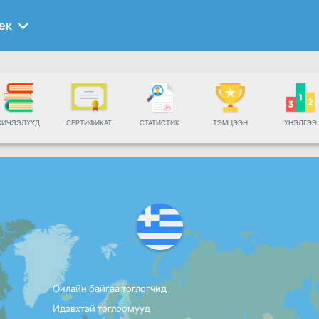
ек
ХИЧЭЭЛҮҮД
СЕРТИФИКАТ
СТАТИСТИК
ТЭМЦЭЭН
ҮНЭЛГЭЭ
Онлайн байгаа тоглогчид
Идэвхтэй тоглоомууд