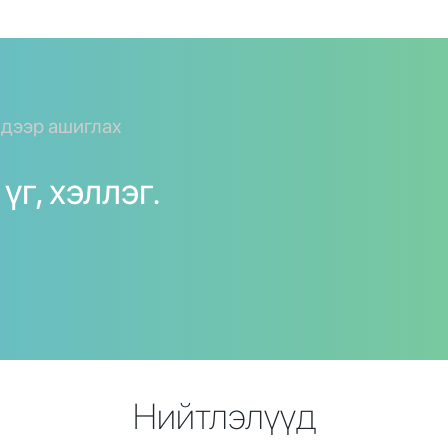
y дээр ашиглах
үг, хэллэг.
Нийтлэлүүд