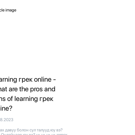
arning грек online -
at are the pros and
ns of learning грек
line?
08.2023
х давуу болон сул талууд юу вэ?
 Онлайнаар юу вэ? нь нь нь нь remox