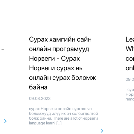
Сурах хамгийн сайн
Le
 -
онлайн програмууд
Wh
Норвеги - Сурах
co
Норвеги сурах нь
on
онлайн сурах боломж
09.
байна
сура
Норв
09.08.2023
remo
сурах Норвеги онлайн сургалтын
боломжууд илүү их ач холбогдолтой
болж байна. There are a lot of норвеги
language learni […]