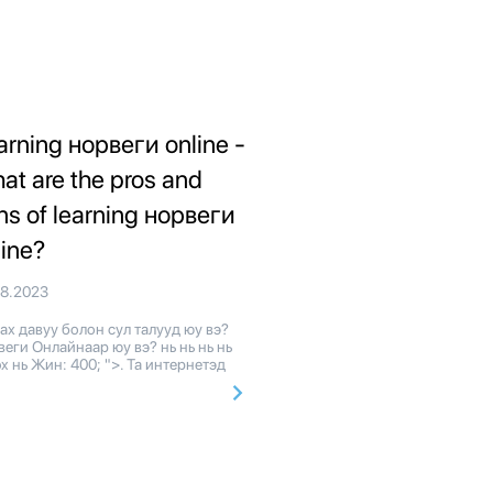
arning норвеги online -
at are the pros and
ns of learning норвеги
line?
08.2023
х давуу болон сул талууд юу вэ?
еги Онлайнаар юу вэ? нь нь нь нь
x нь Жин: 400; ">. Та интернетэд