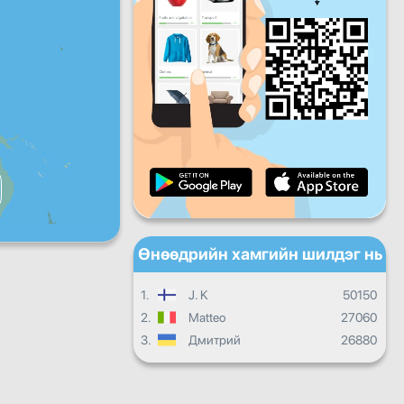
Баасан
Бямба
Ням
Өдөр тутмын дэвшил
Сарын ахиц
Сертификат
Ерөнхий дэвшил
Өнөөдрийн хамгийн шилдэг нь
1.
J. K
50150
2.
Matteo
27060
3.
Дмитрий
26880