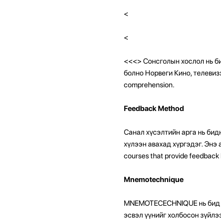
<
<
<<<
> Сонсголын хослол нь б
болно Норвеги Кино, телевизээ
comprehension.
Feedback Method
Санал хүсэлтийн арга нь бид
хүлээн авахад хүргэдэг. Энэ
courses that provide feedback
Mnemotechnique
MNEMOTECECHNIQUE нь бид үү
эсвэл үүнийг холбосон зүйлэ