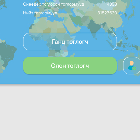
Өнөөдөр тоглосон тоглоомууд
4398
Нийт тоглоомууд
31527630
Ганц тоглогч
Олон тоглогч