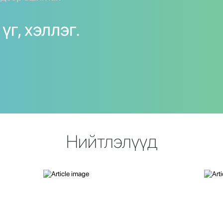
үг, хэллэг.
Нийтлэлүүд