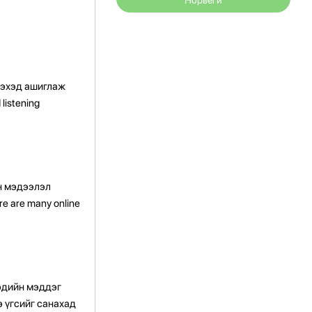
Норвеги
үзэхэд ашиглаж
listening
йн мэдээлэл
e are many online
эдийн мэддэг
э үгсийг санахад