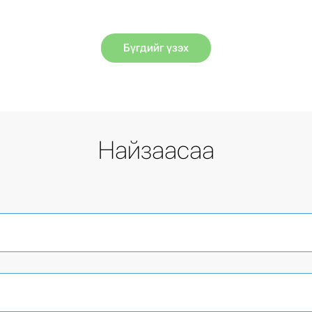
Бүгдийг үзэх
Найзаасаа