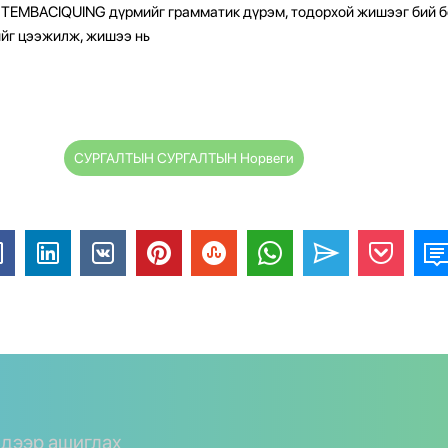
TEMBACIQUING дүрмийг грамматик дүрэм, тодорхой жишээг бий б
йг цээжилж, жишээ нь
СУРГАЛТЫН СУРГАЛТЫН Норвеги
y дээр ашиглах