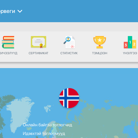
орвеги
ХИЧЭЭЛҮҮД
СЕРТИФИКАТ
СТАТИСТИК
ТЭМЦЭЭН
ҮНЭЛГЭЭ
Онлайн байгаа тоглогчид
Идэвхтэй тоглоомууд