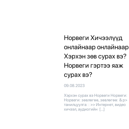
Норвеги Хичээлүүд
онлайнаар онлайнаар
Хэрхэн зөв сурах вэ?
Норвеги гэртээ яаж
сурах вэ?
09.08.2023
Хэрхэн сурах вэ Норвеги Норвеги:
Норвеги: зөвлөгөө, зөвлөгөө: & p>
танилцуулга: : >> Интернет, видео
хичээл, аудиогийн […]