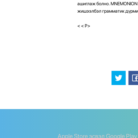
ашиглаж болно. MNEMONION 
жишээлбэл грамматик дүрми
<
< P>
Apple Store эсвэл Google Pla