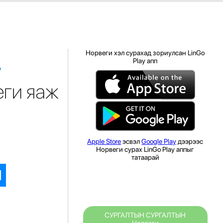
Норвеги хэл сурахад зориулсан LinGo
Play апп
?
еги яаж
Apple Store
эсвэл
Google Play
дээрээс
Норвеги сурах LinGo Play аппыг
татаарай
СУРГАЛТЫН СУРГАЛТЫН