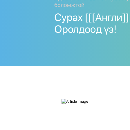
боломжтой
Сурах [[[Англи]] 
Оролдоод үз!