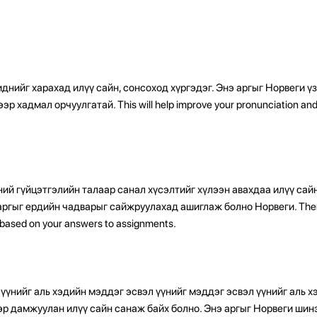
иднийг харахад илүү сайн, сонсоход хүргэдэг. Энэ аргыг Норвеги 
р хадмал орчуулгатай. This will help improve your pronunciation and 
ний гүйцэтгэлийн талаар санал хүсэлтийг хүлээн авахдаа илүү са
 аргыг ердийн чадварыг сайжруулахад ашиглаж болно Норвеги. Ther
 based on your answers to assignments.
нийг аль хэдийн мэддэг эсвэл үүнийг мэддэг эсвэл үүнийг аль х
эр дамжуулан илүү сайн санаж байх болно. Энэ аргыг Норвеги шин