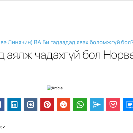
 вэ Линячин) ВА Би гадаадад явах боломжгүй бол
д аялж чадахгүй бол Норв
<
<