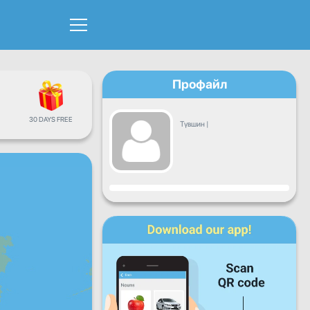
Профайл
30 DAYS FREE
Түвшин
|
Явц
Даваа
Мягмар
Лхагва
Пүрэв