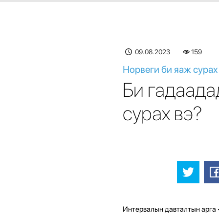
09.08.2023
159
Норвеги би яаж сурах
Би гадаада
сурах вэ?
Интервалын давталтын арга