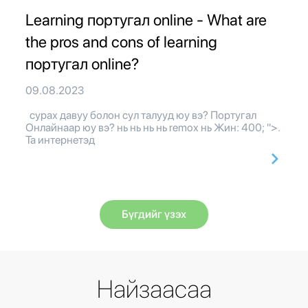
Learning португал online - What are
the pros and cons of learning
португал online?
09.08.2023
сурах давуу болон сул талууд юу вэ? Португал
Онлайнаар юу вэ? нь нь нь нь remox нь Жин: 400; ">.
Та интернетэд
Бүгдийг үзэх
Найзаасаа