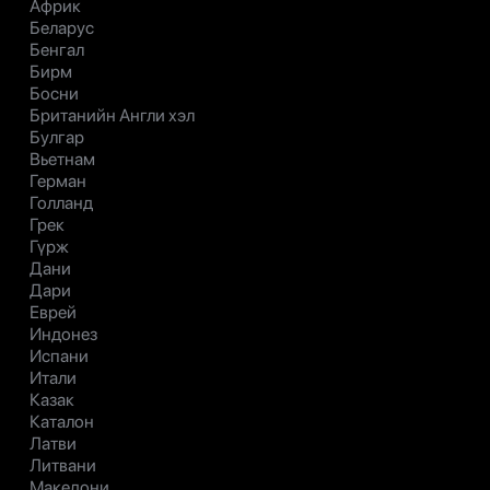
Африк
Беларус
Бенгал
Бирм
Босни
Британийн Англи хэл
Булгар
Вьетнам
Герман
Голланд
Грек
Гүрж
Дани
Дари
Еврей
Индонез
Испани
Итали
Казак
Каталон
Латви
Литвани
Македони