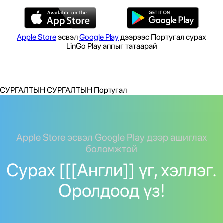
Apple Store
эсвэл
Google Play
дээрээс Португал сурах
LinGo Play аппыг татаарай
СУРГАЛТЫН СУРГАЛТЫН Португал
Apple Store эсвэл Google Play дээр ашиглах
боломжтой
Сурах [[[Англи]] үг, хэллэг.
Оролдоод үз!