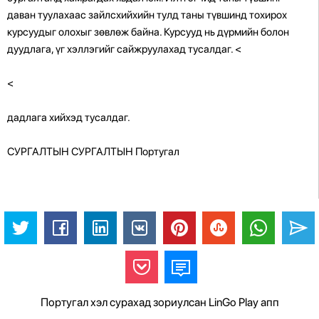
даван туулахаас зайлсхийхийн тулд таны түвшинд тохирох
курсуудыг олохыг зөвлөж байна. Курсууд нь дүрмийн болон
дуудлага, үг хэллэгийг сайжруулахад тусалдаг.
<
<
дадлага хийхэд тусалдаг.
СУРГАЛТЫН СУРГАЛТЫН Португал
Португал хэл сурахад зориулсан LinGo Play апп