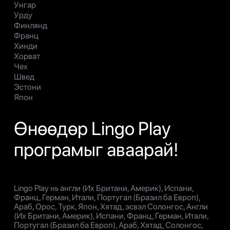
Унгар
Урду
Финлянд
Франц
Хинди
Хорват
Чех
Швед
Эстони
Япон
Өнөөдөр Lingo Play
програмыг аваарай!
Lingo Play нь англи (Их Британи, Америк), Испани,
Франц, Герман, Итали, Португал (Бразил ба Европ),
Араб, Орос, Турк, Япон, Хятад, эсвэл Солонгос, Англи
(Их Британи, Америк), Испани, Франц, Герман, Итали,
Португал (Бразил ба Европ), Араб, Хятад, Солонгос,