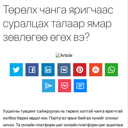
Төрөлх чанга яригчаас
суралцах талаар ямар
зөвлөгөө өгөх вэ?
Уушигны түвшинг сайжруулах нь төрөлх хэлтэй чанга яригчтай
холбоо барих явдал юм. Португал ярьж байгаа хүнийг олохыг
хичээ. Та онлайн платформ шиг онлайн платформ шиг ашиглаж