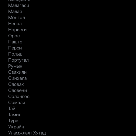
Малагаси
Малая
Монгол
Непал
Норвеги
Орос
Пашто
Перси
Польш
Португал
Румын
Свахили
Синхала
Словак
Словени
Солонгос
Сомали
Тай
Тамил
Турк
Украйн
Уламжлалт Хятад