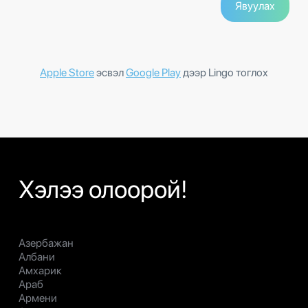
Apple Store
эсвэл
Google Play
дээр Lingo тоглох
Хэлээ олоорой!
Азербажан
Албани
Амхарик
Араб
Армени