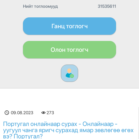
Нийт тоглоомууд
31535611
Ганц тоглогч
Олон тоглогч
09.08.2023
273
Португал онлайнаар сурах - Онлайнаар -
уугуул чанга яригч сурахад ямар зөвлөгөө өгөх
вэ? Португал?