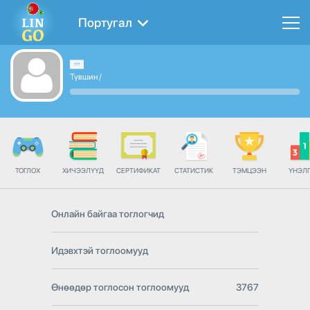
Португал
Түвшин
/
ТОГЛОХ
ХИЧЭЭЛҮҮД
СЕРТИФИКАТ
СТАТИСТИК
ТЭМЦЭЭН
ҮНЭЛ
Онлайн байгаа тоглогчид
Идэвхтэй тоглоомууд
Өнөөдөр тоглосон тоглоомууд
3767