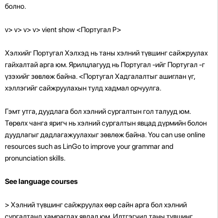
болно.
v> v> v> v> vient show <Португал P>
Хэлхийг Португал Хэлхэд нь таны хэлний түвшинг сайжруулах
гайхалтай арга юм. Ярилцлагууд нь Португал -ийг Португал -г
үзэхийг зөвлөж байна. <Португал Хадгалалтыг ашиглан үг,
хэллэгийг сайжруулахын тулд хадмал орчуулга.
Гэмт утга, дуудлага бол хэлний сургалтын гол талууд юм.
Төрөлх чанга яригч нь хэлний сургалтын явцад дүрмийн болон
дуудлагыг дадлагажуулахыг зөвлөж байна. You can use online
resources such as LinGo to improve your grammar and
pronunciation skills.
See language courses
> Хэлний түвшинг сайжруулах өөр сайн арга бол хэлний
сургалтанд хамрагдах явдал юм. Илтгэгчид таны түвшинг