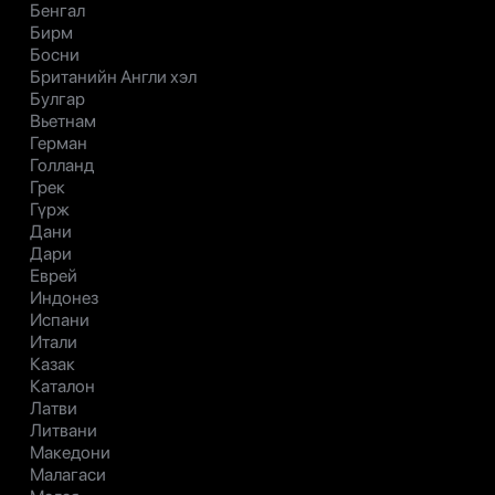
Бенгал
Бирм
Босни
Британийн Англи хэл
Булгар
Вьетнам
Герман
Голланд
Грек
Гүрж
Дани
Дари
Еврей
Индонез
Испани
Итали
Казак
Каталон
Латви
Литвани
Македони
Малагаси