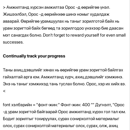
> Амжилтанд хүрсэн амжилтаа Орос -д өөрийгөө үнэл.
Жишээлбэл, Орос -д өөрийнхөө шинэ номыг худалдаж
аваарай. Өөрийгөө урамшуулах нь таныг зорилготой байх нь
урам зоригтой байх бөгөөд та зорилгодоо үнэхээр бие даасан
мэт санагдах болно. Don't forget to reward yourself for even small
successes.
Continually track your progress
Таны ахиц дэвшлийг хянах нь өөрийгөө урам зоригтой байлгах
гайхалтай арга юм. Амжилтанд хүрч, ахиц дэвшлийг хэмжинэ.
Энэ нь таныг хэмжихэд тань туслах болно. Орос, хэр их хийх вэ.
<
font хэлбэрийн = "фонт-жин:" Фонт-жин: 400 "" Дүгнэлт, "Орос
-д урам зоригтой байгаарай Орос амжилтанд хүрэх гол тал юм.
Бодит зорилтыг тохируулах, сурах сонирхолтой материалыг
олох, сурах сонирхолтой материалыг олох, сурах, олж, ахиц