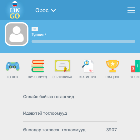
Орос
Түвшин
/
ТОГЛОХ
ХИЧЭЭЛҮҮД
СЕРТИФИКАТ
СТАТИСТИК
ТЭМЦЭЭН
ҮНЭЛ
Онлайн байгаа тоглогчид
Идэвхтэй тоглоомууд
Өнөөдөр тоглосон тоглоомууд
3907