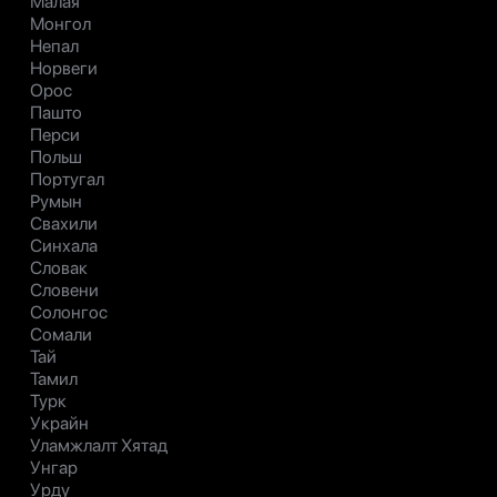
Малая
Монгол
Непал
Норвеги
Орос
Пашто
Перси
Польш
Португал
Румын
Свахили
Синхала
Словак
Словени
Солонгос
Сомали
Тай
Тамил
Турк
Украйн
Уламжлалт Хятад
Унгар
Урду