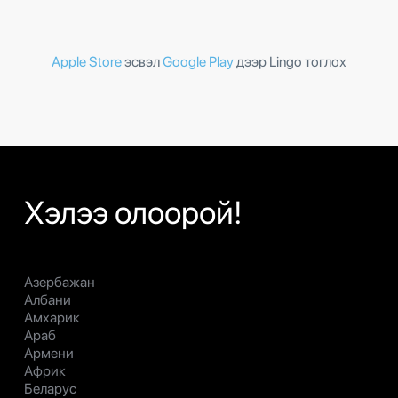
Apple Store
эсвэл
Google Play
дээр Lingo тоглох
Хэлээ олоорой!
Азербажан
Албани
Амхарик
Араб
Армени
Африк
Беларус