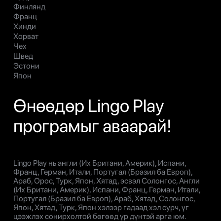
Финлянд
Франц
Хинди
Хорват
Чех
Швед
Эстони
Япон
Өнөөдөр Lingo Play
програмыг аваарай!
Lingo Play нь англи (Их Британи, Америк), Испани,
Франц, Герман, Итали, Португал (Бразил ба Европ),
Араб, Орос, Турк, Япон, Хятад, эсвэл Солонгос, Англи
(Их Британи, Америк), Испани, Франц, Герман, Итали,
Португал (Бразил ба Европ), Араб, Хятад, Солонгос,
Япон, Хятад, Турк, Япон хэлээр гадаад хэл сурч, үг
цээжлэх сонирхолтой бөгөөд үр дүнтэй арга юм.