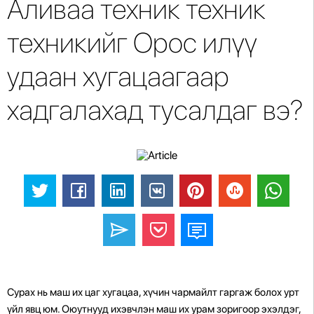
Аливаа техник техник
техникийг Орос илүү
удаан хугацаагаар
хадгалахад тусалдаг вэ?
Сурах нь маш их цаг хугацаа, хүчин чармайлт гаргаж болох урт
үйл явц юм. Оюутнууд ихэвчлэн маш их урам зоригоор эхэлдэг,