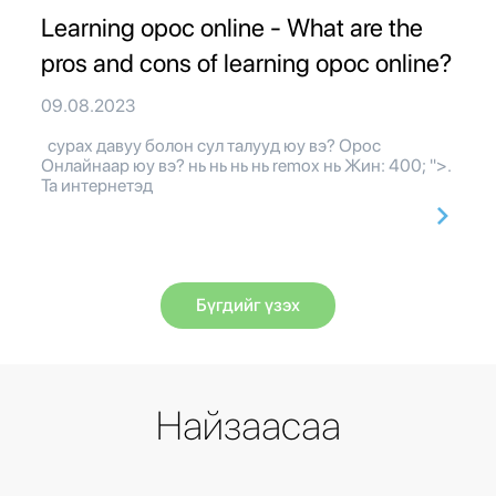
Learning орос online - What are the
pros and cons of learning орос online?
09.08.2023
сурах давуу болон сул талууд юу вэ? Орос
Онлайнаар юу вэ? нь нь нь нь remox нь Жин: 400; ">.
Та интернетэд
Бүгдийг үзэх
Найзаасаа