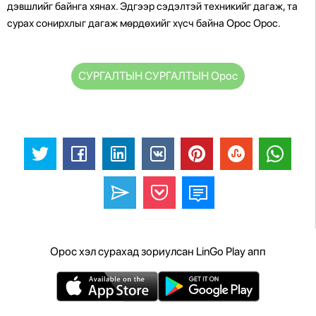
дэвшлийг байнга хянах. Эдгээр сэдэлтэй техникийг дагаж, та
сурах сонирхлыг дагаж мөрдөхийг хүсч байна Орос Орос.
СУРГАЛТЫН СУРГАЛТЫН Орос
Орос хэл сурахад зориулсан LinGo Play апп