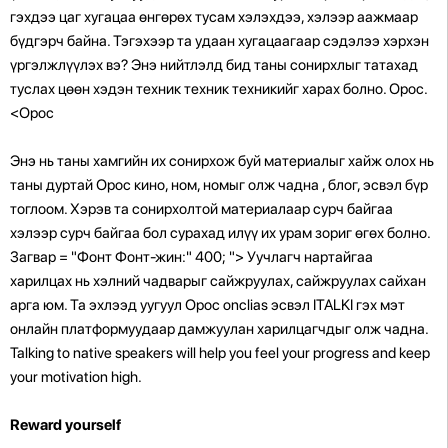
гэхдээ цаг хугацаа өнгөрөх тусам хэлэхдээ, хэлээр аажмаар
бүдгэрч байна. Тэгэхээр та удаан хугацаагаар сэдэлээ хэрхэн
үргэлжлүүлэх вэ? Энэ нийтлэлд бид таны сонирхлыг татахад
туслах цөөн хэдэн техник техник техникийг харах болно. Орос.
<Орос
Энэ нь таны хамгийн их сонирхож буй материалыг хайж олох нь
таны дуртай Орос кино, ном, номыг олж чадна , блог, эсвэл бүр
тоглоом. Хэрэв та сонирхолтой материалаар сурч байгаа
хэлээр сурч байгаа бол сурахад илүү их урам зориг өгөх болно.
Загвар = "Фонт Фонт-жин:" 400; "> Уучлагч нартайгаа
харилцах нь хэлний чадварыг сайжруулах, сайжруулах сайхан
арга юм. Та эхлээд уугуул Орос onclias эсвэл ITALKI гэх мэт
онлайн платформуудаар дамжуулан харилцагчдыг олж чадна.
Talking to native speakers will help you feel your progress and keep
your motivation high.
Reward yourself