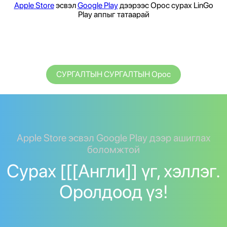
Apple Store
эсвэл
Google Play
дээрээс Орос сурах LinGo
Play аппыг татаарай
СУРГАЛТЫН СУРГАЛТЫН Орос
Apple Store эсвэл Google Play дээр ашиглах
боломжтой
Сурах [[[Англи]] үг, хэллэг.
Оролдоод үз!