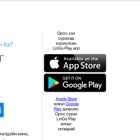
Орос хэл
сурахад
н бэ?
зориулсан
LinGo Play апп
г
Apple Store
эсвэл
Google
Play
дээрээс
Орос сурах
LinGo Play
аппыг
татаарай
үхэлдэйн кино,