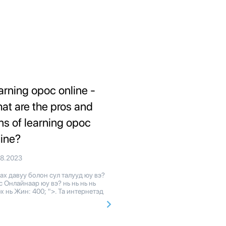
arning орос online -
at are the pros and
ns of learning орос
line?
08.2023
х давуу болон сул талууд юу вэ?
 Онлайнаар юу вэ? нь нь нь нь
x нь Жин: 400; ">. Та интернетэд