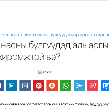
- Олон төрлийн насны бүлгүүд ямар арга тохирсо
 насны бүлгүүдэд аль аргы
хиромжтой вэ?
амгийн сайн арга бол тоглох арга юм. Хөгжлийн тоглоом, дуу, дуу, хү