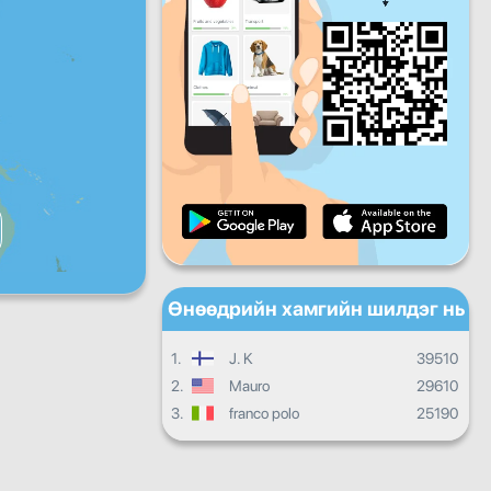
Баасан
Бямба
Ням
Өдөр тутмын дэвшил
Сарын ахиц
Сертификат
Ерөнхий дэвшил
Өнөөдрийн хамгийн шилдэг нь
1.
J. K
39510
2.
Mauro
29610
3.
franco polo
25190