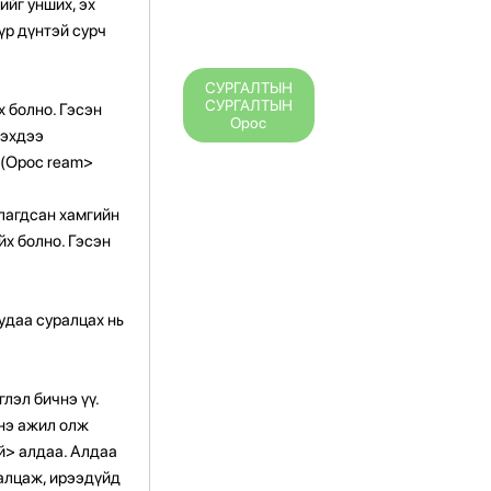
тийг унших, эх
 үр дүнтэй сурч
СУРГАЛТЫН
СУРГАЛТЫН
х болно. Гэсэн
Орос
гэхдээ
с (Орос ream>
иулагдсан хамгийн
йх болно. Гэсэн
 удаа суралцах нь
лэл бичнэ үү.
инэ ажил олж
й> алдаа.
Алдаа
ралцаж, ирээдүйд