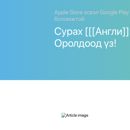
Apple Store эсвэл Google Pla
боломжтой
Сурах [[[Англи]] 
Оролдоод үз!