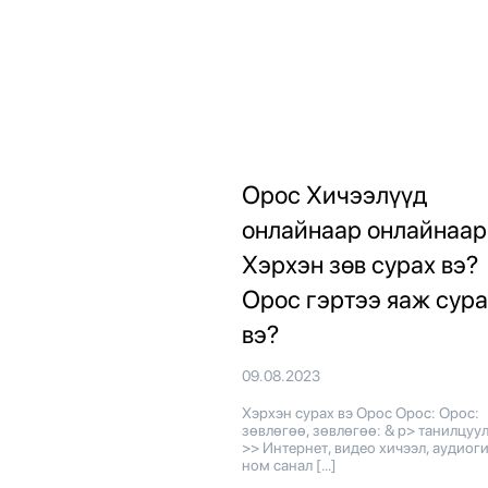
Орос Хичээлүүд
онлайнаар онлайнаар
Хэрхэн зөв сурах вэ?
Орос гэртээ яаж сура
вэ?
09.08.2023
Хэрхэн сурах вэ Орос Орос: Орос:
зөвлөгөө, зөвлөгөө: & p> танилцуулг
>> Интернет, видео хичээл, аудиог
ном санал […]