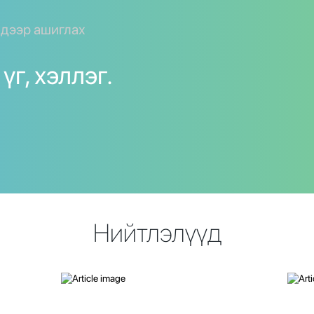
y дээр ашиглах
үг, хэллэг.
Нийтлэлүүд