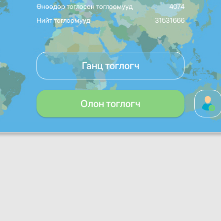
Өнөөдөр тоглосон тоглоомууд
4074
Нийт тоглоомууд
31531666
Ганц тоглогч
Олон тоглогч