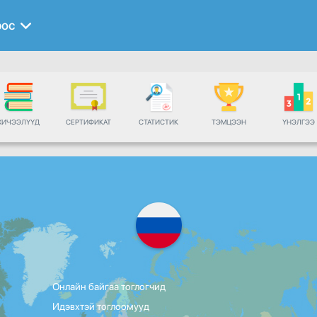
рос
ХИЧЭЭЛҮҮД
СЕРТИФИКАТ
СТАТИСТИК
ТЭМЦЭЭН
ҮНЭЛГЭЭ
Онлайн байгаа тоглогчид
Идэвхтэй тоглоомууд