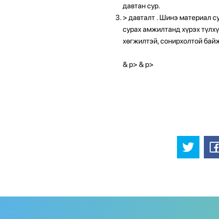
давтан сур.
>
давталт
. Шинэ материал су
сурах амжилтанд хүрэх түлхү
хөгжилтэй, сонирхолтой байж 
& p> & p>