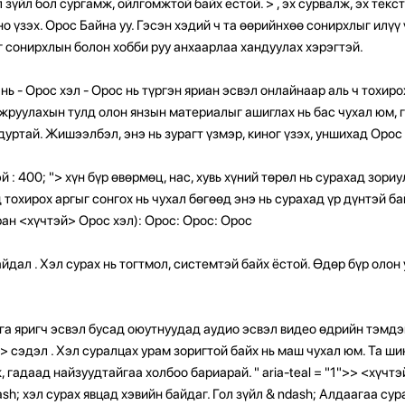
л зүйл бол сургамж, ойлгомжтой байх ёстой. >
, эх сурвалж, эх текс
ино үзэх. Орос Байна уу. Гэсэн хэдий ч та өөрийнхөө сонирхлыг илүү
 сонирхлын болон хобби руу анхаарлаа хандуулах хэрэгтэй.
 нь - Орос хэл - Орос нь түргэн яриан эсвэл онлайнаар аль ч тохиро
жруулахын тулд олон янзын материалыг ашиглах нь бас чухал юм, 
дуртай. Жишээлбэл, энэ нь зурагт үзмэр, киног үзэх, уншихад Оро
 : 400; "> хүн бүр өвөрмөц, нас, хувь хүний ​​төрөл нь сурахад зор
 тохирох аргыг сонгох нь чухал бөгөөд энэ нь сурахад үр дүнтэй ба
ран <хүчтэй> Орос хэл): Орос: Орос: Орос
айдал
. Хэл сурах нь тогтмол, системтэй байх ёстой. Өдөр бүр олон
га яригч эсвэл бусад оюутнуудад аудио эсвэл видео өдрийн тэмдэг
>>
сэдэл
. Хэл суралцах урам зоригтой байх нь маш чухал юм. Та ш
, гадаад найзуудтайгаа холбоо бариарай. " aria-teal = "1">>
<хүчтэ
ash; хэл сурах явцад хэвийн байдаг. Гол зүйл & ndash; Алдаагаа су