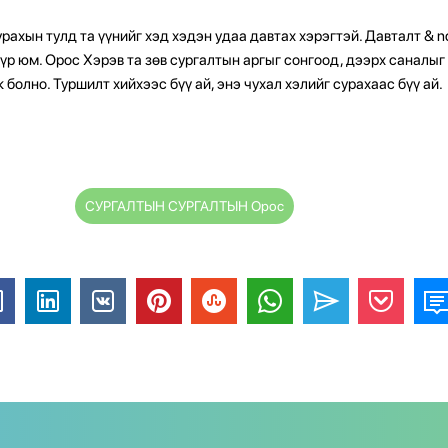
рахын тулд та үүнийг хэд хэдэн удаа давтах хэрэгтэй. Давталт & n
үр юм. Орос Хэрэв та зөв сургалтын аргыг сонгоод, дээрх саналы
болно. Туршилт хийхээс бүү ай, энэ чухал хэлийг сурахаас бүү ай.
СУРГАЛТЫН СУРГАЛТЫН Орос