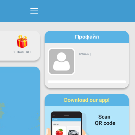
Профайл
30 DAYS FREE
Түвшин
|
Явц
Даваа
Мягмар
Лхагва
Пүрэв