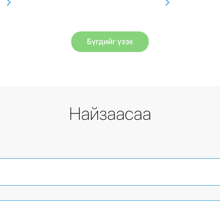
Бүгдийг үзэх
Найзаасаа