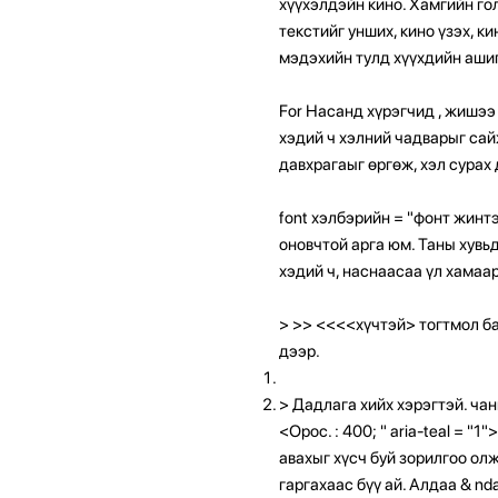
хүүхэлдэйн кино. Хамгийн го
текстийг унших, кино үзэх, к
мэдэхийн тулд хүүхдийн ашиг
For Насанд хүрэгчид
, жишээ
хэдий ч хэлний чадварыг сай
давхрагаыг өргөж, хэл сурах 
font хэлбэрийн = "фонт жинтэй
оновчтой арга юм. Таны хувьд
хэдий ч, наснаасаа үл хамаа
>
>> <<<<хүчтэй> тогтмол б
дээр.
>
Дадлага хийх хэрэгтэй. чан
<Орос. : 400; " aria-teal = "1"
авахыг хүсч буй зорилгоо олж
гаргахаас бүү ай. Алдаа & nd