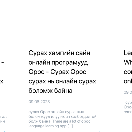
Сурах хамгийн сайн
Le
 -
онлайн програмууд
Wh
Орос - Сурах Орос
co
х
сурах нь онлайн сурах
on
боломж байна
09.
09.08.2023
сура
Орос
сурах Орос онлайн сургалтын
remo
а: :
боломжууд илүү их ач холбогдолтой
ийн
болж байна. There are a lot of орос
language learning app […]