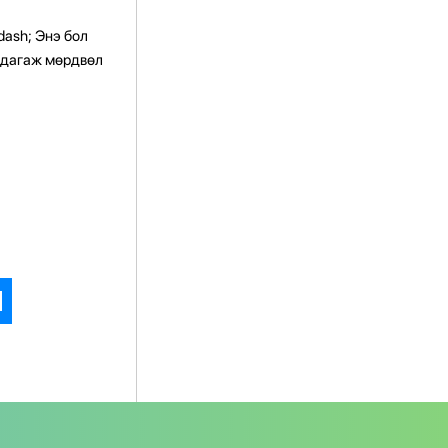
dash; Энэ бол
г дагаж мөрдвөл