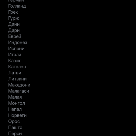
Голланд
Грек
Гүрж
Дани
Дари
Еврей
Индонез
Испани
Итали
Казак
Каталон
Латви
Литвани
Македони
Малагаси
Малая
Монгол
Непал
Норвеги
Орос
Пашто
Перси