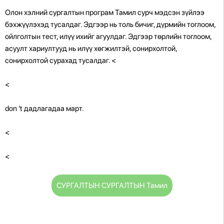
Олон хэлний сургалтын програм Тамил сурч мэдсэн зүйлээ
бэхжүүлэхэд тусалдаг. Эдгээр нь толь бичиг, дүрмийн тоглоом,
ойлголтын тест, илүү ихийг агуулдаг. Эдгээр төрлийн тоглоом,
асуулт хариултууд нь илүү хөгжилтэй, сонирхолтой,
сонирхолтой сурахад тусалдаг.
<
<
don 't дадлагадаа март.
<
<
СУРГАЛТЫН СУРГАЛТЫН Тамил