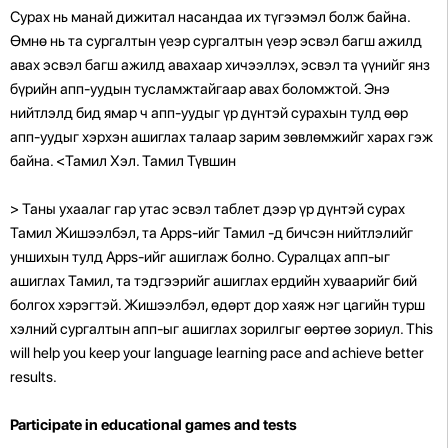
Сурах нь манай дижитал насандаа их түгээмэл болж байна.
Өмнө нь та сургалтын үеэр сургалтын үеэр эсвэл багш ажилд
авах эсвэл багш ажилд авахаар хичээллэх, эсвэл та үүнийг янз
бүрийн апп-уудын тусламжтайгаар авах боломжтой. Энэ
нийтлэлд бид ямар ч апп-уудыг үр дүнтэй сурахын тулд өөр
апп-уудыг хэрхэн ашиглах талаар зарим зөвлөмжийг харах гэж
байна. <Тамил Хэл. Тамил Түвшин
> Таны ухаалаг гар утас эсвэл таблет дээр үр дүнтэй сурах
Тамил Жишээлбэл, та Apps-ийг Тамил -д бичсэн нийтлэлийг
уншихын тулд Apps-ийг ашиглаж болно. Суралцах апп-ыг
ашиглах Тамил, та тэдгээрийг ашиглах ердийн хуваарийг бий
болгох хэрэгтэй. Жишээлбэл, өдөрт дор хаяж нэг цагийн турш
хэлний сургалтын апп-ыг ашиглах зорилгыг өөртөө зориул. This
will help you keep your language learning pace and achieve better
results.
Participate in educational games and tests