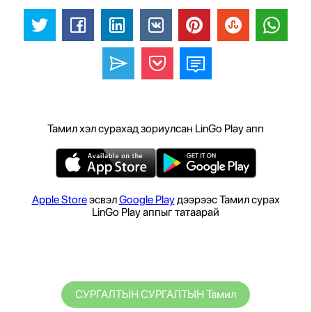
Тамил хэл сурахад зориулсан LinGo Play апп
Apple Store
эсвэл
Google Play
дээрээс Тамил сурах
LinGo Play аппыг татаарай
СУРГАЛТЫН СУРГАЛТЫН Тамил