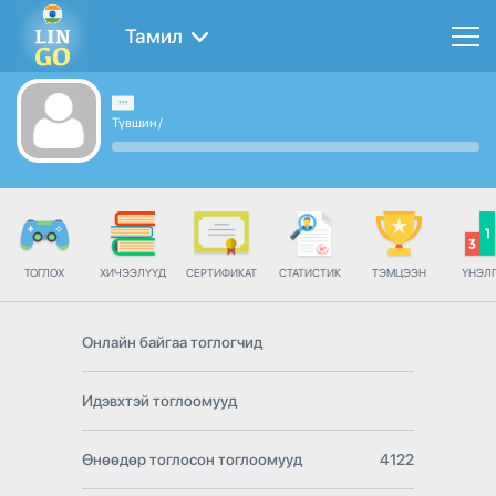
Тамил
Түвшин
/
ТОГЛОХ
ХИЧЭЭЛҮҮД
СЕРТИФИКАТ
СТАТИСТИК
ТЭМЦЭЭН
ҮНЭЛ
Онлайн байгаа тоглогчид
Идэвхтэй тоглоомууд
Өнөөдөр тоглосон тоглоомууд
4122