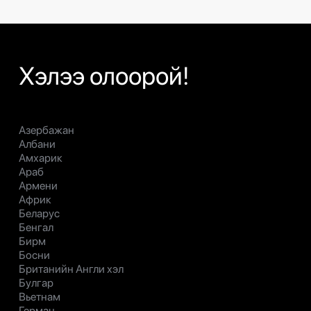
Хэлээ олоорой!
Азербажан
Албани
Амхарик
Араб
Армени
Африк
Беларус
Бенгал
Бирм
Босни
Британийн Англи хэл
Булгар
Вьетнам
Герман