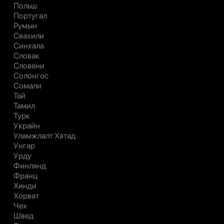
Польш
Португал
Румын
Свахили
Синхала
Словак
Словени
Солонгос
Сомали
Тай
Тамил
Турк
Украйн
Уламжлалт Хятад
Унгар
Урду
Финлянд
Франц
Хинди
Хорват
Чех
Швед