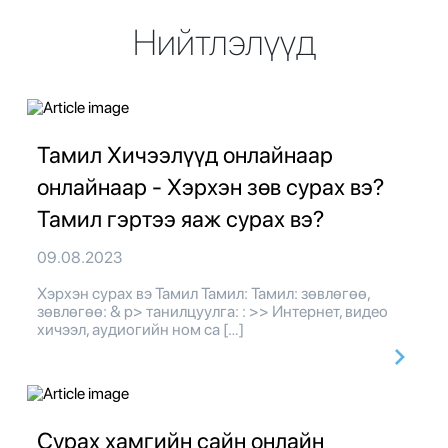
Нийтлэлүүд
Тамил Хичээлүүд онлайнаар
онлайнаар - Хэрхэн зөв сурах вэ?
Тамил гэртээ яаж сурах вэ?
09.08.2023
Хэрхэн сурах вэ Тамил Тамил: Тамил: зөвлөгөө,
зөвлөгөө: & p> танилцуулга: : >> Интернет, видео
хичээл, аудиогийн ном са […]
Сурах хамгийн сайн онлайн