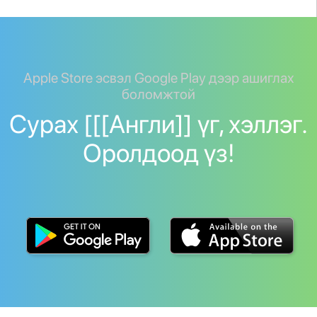
Apple Store эсвэл Google Play дээр ашиглах
боломжтой
Сурах [[[Англи]] үг, хэллэг.
Оролдоод үз!