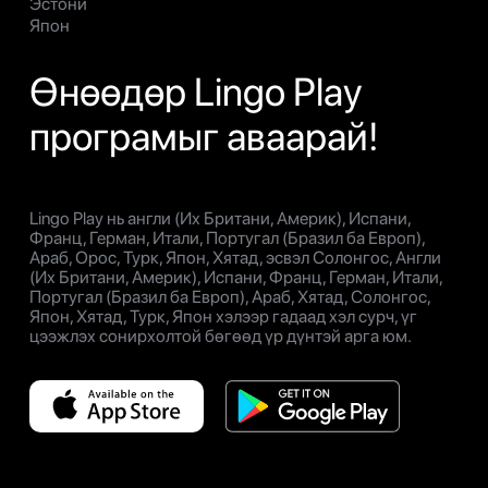
Эстони
Япон
Өнөөдөр Lingo Play
програмыг аваарай!
Lingo Play нь англи (Их Британи, Америк), Испани,
Франц, Герман, Итали, Португал (Бразил ба Европ),
Араб, Орос, Турк, Япон, Хятад, эсвэл Солонгос, Англи
(Их Британи, Америк), Испани, Франц, Герман, Итали,
Португал (Бразил ба Европ), Араб, Хятад, Солонгос,
Япон, Хятад, Турк, Япон хэлээр гадаад хэл сурч, үг
цээжлэх сонирхолтой бөгөөд үр дүнтэй арга юм.