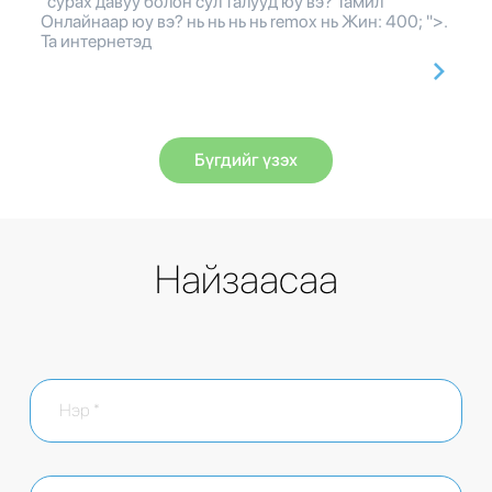
сурах давуу болон сул талууд юу вэ? Тамил
Онлайнаар юу вэ? нь нь нь нь remox нь Жин: 400; ">.
Та интернетэд
Бүгдийг үзэх
Найзаасаа