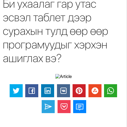
Би ухаалаг гар утас
эсвэл таблет дээр
сурахын тулд өөр өөр
програмуудыг хэрхэн
ашиглах вэ?