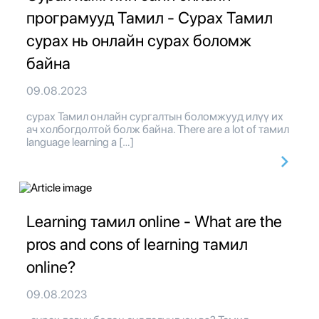
програмууд Тамил - Сурах Тамил
сурах нь онлайн сурах боломж
байна
09.08.2023
сурах Тамил онлайн сургалтын боломжууд илүү их
ач холбогдолтой болж байна. There are a lot of тамил
language learning a […]
Learning тамил online - What are the
pros and cons of learning тамил
online?
09.08.2023