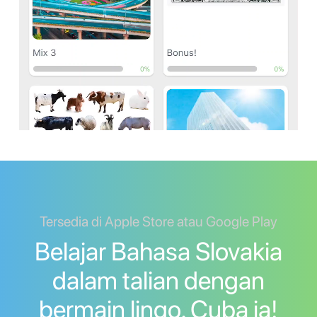
Tersedia di Apple Store atau Google Play
Belajar Bahasa Slovakia
dalam talian dengan
bermain lingo. Cuba ia!