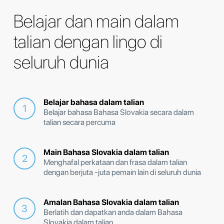
Belajar dan main dalam
talian dengan lingo di
seluruh dunia
Belajar bahasa dalam talian
Belajar bahasa Bahasa Slovakia secara dalam
talian secara percuma
Main Bahasa Slovakia dalam talian
Menghafal perkataan dan frasa dalam talian
dengan berjuta -juta pemain lain di seluruh dunia
Amalan Bahasa Slovakia dalam talian
Berlatih dan dapatkan anda dalam Bahasa
Slovakia dalam talian