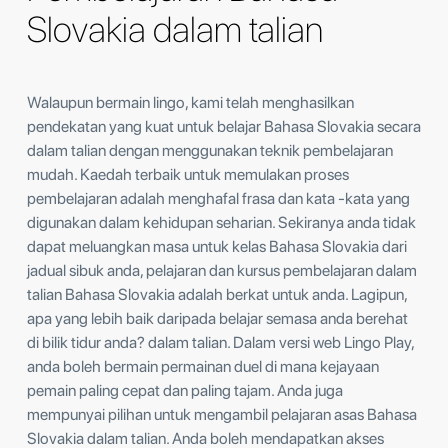
Slovakia dalam talian
Walaupun bermain lingo, kami telah menghasilkan
pendekatan yang kuat untuk belajar Bahasa Slovakia secara
dalam talian dengan menggunakan teknik pembelajaran
mudah. Kaedah terbaik untuk memulakan proses
pembelajaran adalah menghafal frasa dan kata -kata yang
digunakan dalam kehidupan seharian. Sekiranya anda tidak
dapat meluangkan masa untuk kelas Bahasa Slovakia dari
jadual sibuk anda, pelajaran dan kursus pembelajaran dalam
talian Bahasa Slovakia adalah berkat untuk anda. Lagipun,
apa yang lebih baik daripada belajar semasa anda berehat
di bilik tidur anda? dalam talian. Dalam versi web Lingo Play,
anda boleh bermain permainan duel di mana kejayaan
pemain paling cepat dan paling tajam. Anda juga
mempunyai pilihan untuk mengambil pelajaran asas Bahasa
Slovakia dalam talian. Anda boleh mendapatkan akses