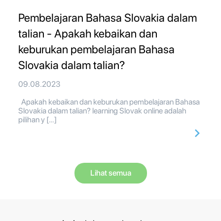
Pembelajaran Bahasa Slovakia dalam
talian - Apakah kebaikan dan
keburukan pembelajaran Bahasa
Slovakia dalam talian?
09.08.2023
Apakah kebaikan dan keburukan pembelajaran Bahasa
Slovakia dalam talian? learning Slovak online adalah
pilihan y […]
Lihat semua