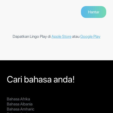
Dapatkan Lingo Play di
Apple Store
atau
Google Play
Cari bahasa anda!
Bahasa Afrika
Bahasa Albania
Bahasa Amharic