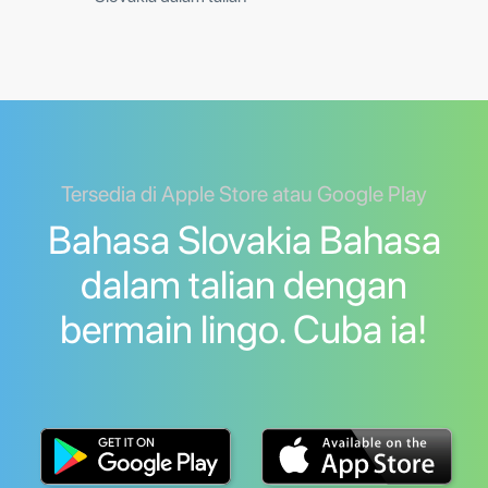
Tersedia di Apple Store atau Google Play
Bahasa Slovakia Bahasa
dalam talian dengan
bermain lingo. Cuba ia!