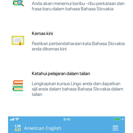
Anda akan menemui beribu -ribu perkataan dan
frasa baru dalam bahasa Bahasa Slovakia
Kemas kini
Pastikan perbendaharaan kata Bahasa Slovakia
anda dikemas kini
Ketahui pelajaran dalam talian
Lengkapkan kursus Lingo anda dan dapatkan
sijil anda dalam bahasa Bahasa Slovakia dalam
talian