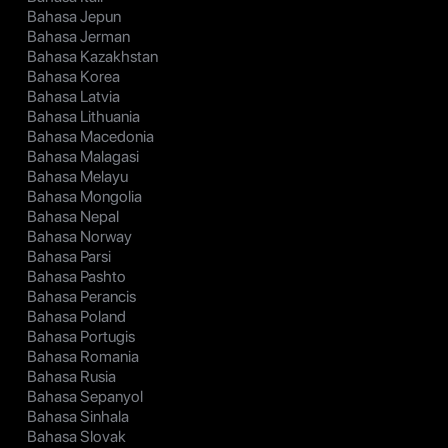
Bahasa Jepun
Bahasa Jerman
Bahasa Kazakhstan
Bahasa Korea
Bahasa Latvia
Bahasa Lithuania
Bahasa Macedonia
Bahasa Malagasi
Bahasa Melayu
Bahasa Mongolia
Bahasa Nepal
Bahasa Norway
Bahasa Parsi
Bahasa Pashto
Bahasa Perancis
Bahasa Poland
Bahasa Portugis
Bahasa Romania
Bahasa Rusia
Bahasa Sepanyol
Bahasa Sinhala
Bahasa Slovak