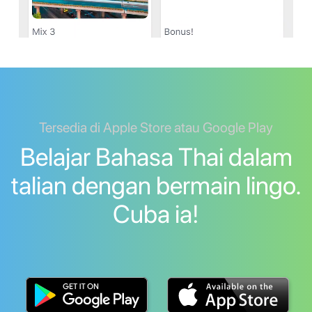
Tersedia di Apple Store atau Google Play
Belajar Bahasa Thai dalam
talian dengan bermain lingo.
Cuba ia!