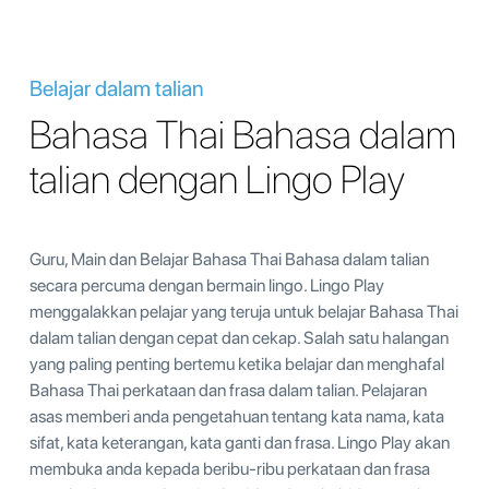
Belajar dalam talian
Bahasa Thai Bahasa dalam
talian dengan Lingo Play
Guru, Main dan Belajar Bahasa Thai Bahasa dalam talian
secara percuma dengan bermain lingo. Lingo Play
menggalakkan pelajar yang teruja untuk belajar Bahasa Thai
dalam talian dengan cepat dan cekap. Salah satu halangan
yang paling penting bertemu ketika belajar dan menghafal
Bahasa Thai perkataan dan frasa dalam talian. Pelajaran
asas memberi anda pengetahuan tentang kata nama, kata
sifat, kata keterangan, kata ganti dan frasa. Lingo Play akan
membuka anda kepada beribu-ribu perkataan dan frasa