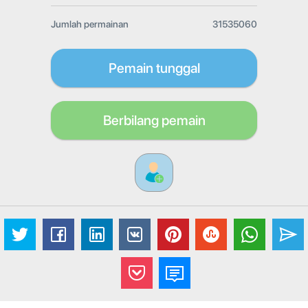
Jumlah permainan
31535060
Pemain tunggal
Berbilang pemain