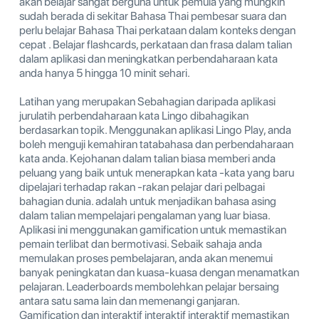
akan belajar sangat berguna untuk pemula yang mungkin
sudah berada di sekitar Bahasa Thai pembesar suara dan
perlu belajar Bahasa Thai perkataan dalam konteks dengan
cepat . Belajar flashcards, perkataan dan frasa dalam talian
dalam aplikasi dan meningkatkan perbendaharaan kata
anda hanya 5 hingga 10 minit sehari.
Latihan yang merupakan Sebahagian daripada aplikasi
jurulatih perbendaharaan kata Lingo dibahagikan
berdasarkan topik. Menggunakan aplikasi Lingo Play, anda
boleh menguji kemahiran tatabahasa dan perbendaharaan
kata anda. Kejohanan dalam talian biasa memberi anda
peluang yang baik untuk menerapkan kata -kata yang baru
dipelajari terhadap rakan -rakan pelajar dari pelbagai
bahagian dunia. adalah untuk menjadikan bahasa asing
dalam talian mempelajari pengalaman yang luar biasa.
Aplikasi ini menggunakan gamification untuk memastikan
pemain terlibat dan bermotivasi. Sebaik sahaja anda
memulakan proses pembelajaran, anda akan menemui
banyak peningkatan dan kuasa-kuasa dengan menamatkan
pelajaran. Leaderboards membolehkan pelajar bersaing
antara satu sama lain dan memenangi ganjaran.
Gamification dan interaktif interaktif interaktif memastikan