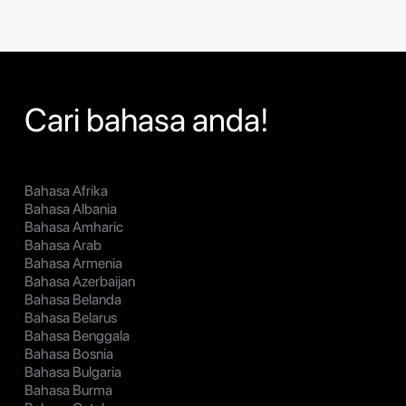
Cari bahasa anda!
Bahasa Afrika
Bahasa Albania
Bahasa Amharic
Bahasa Arab
Bahasa Armenia
Bahasa Azerbaijan
Bahasa Belanda
Bahasa Belarus
Bahasa Benggala
Bahasa Bosnia
Bahasa Bulgaria
Bahasa Burma