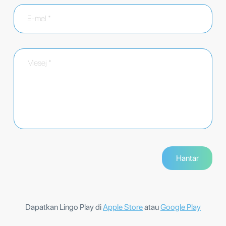
Dapatkan Lingo Play di
Apple Store
atau
Google Play