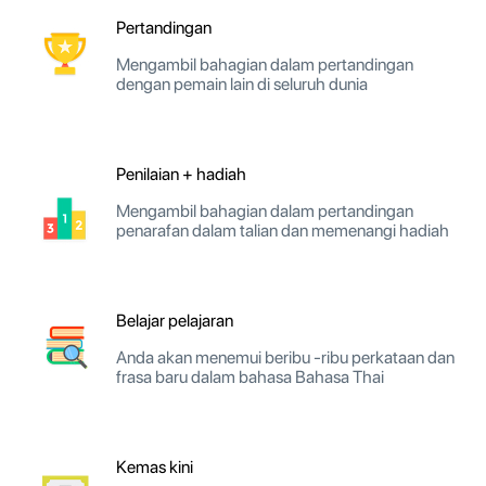
Pertandingan
Mengambil bahagian dalam pertandingan
dengan pemain lain di seluruh dunia
Penilaian + hadiah
Mengambil bahagian dalam pertandingan
penarafan dalam talian dan memenangi hadiah
Belajar pelajaran
Anda akan menemui beribu -ribu perkataan dan
frasa baru dalam bahasa Bahasa Thai
Kemas kini