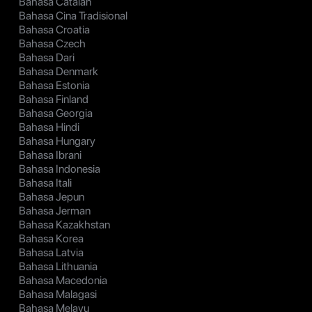
Bahasa Catalan
Bahasa Cina Tradisional
Bahasa Croatia
Bahasa Czech
Bahasa Dari
Bahasa Denmark
Bahasa Estonia
Bahasa Finland
Bahasa Georgia
Bahasa Hindi
Bahasa Hungary
Bahasa Ibrani
Bahasa Indonesia
Bahasa Itali
Bahasa Jepun
Bahasa Jerman
Bahasa Kazakhstan
Bahasa Korea
Bahasa Latvia
Bahasa Lithuania
Bahasa Macedonia
Bahasa Malagasi
Bahasa Melayu