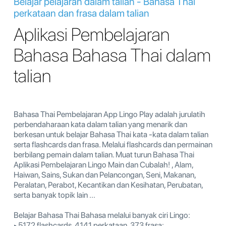
Belajar pelajaran dalam talian - Bahasa Thai
perkataan dan frasa dalam talian
Aplikasi Pembelajaran
Bahasa Bahasa Thai dalam
talian
Bahasa Thai Pembelajaran App Lingo Play adalah jurulatih
perbendaharaan kata dalam talian yang menarik dan
berkesan untuk belajar Bahasa Thai kata -kata dalam talian
serta flashcards dan frasa. Melalui flashcards dan permainan
berbilang pemain dalam talian. Muat turun Bahasa Thai
Aplikasi Pembelajaran Lingo Main dan Cubalah! , Alam,
Haiwan, Sains, Sukan dan Pelancongan, Seni, Makanan,
Peralatan, Perabot, Kecantikan dan Kesihatan, Perubatan,
serta banyak topik lain ...
Belajar Bahasa Thai Bahasa melalui banyak ciri Lingo:
‣ 5172 flashcards, 4141 perkataan, 373 frasa;