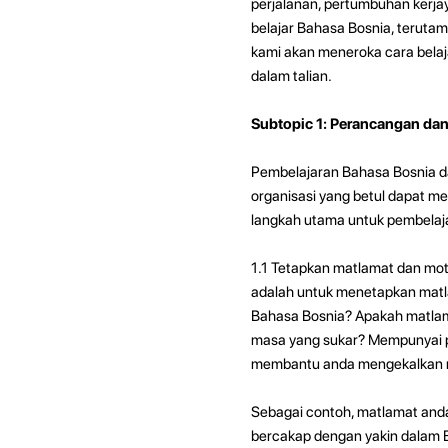
perjalanan, pertumbuhan kerja
belajar Bahasa Bosnia, terutam
kami akan meneroka cara bela
dalam talian.
Subtopic 1: Perancangan da
Pembelajaran Bahasa Bosnia da
organisasi yang betul dapat m
langkah utama untuk pembelaj
1.1 Tetapkan matlamat dan mot
adalah untuk menetapkan matla
Bahasa Bosnia? Apakah matlama
masa yang sukar? Mempunyai p
membantu anda mengekalkan mo
Sebagai contoh, matlamat anda
bercakap dengan yakin dalam 