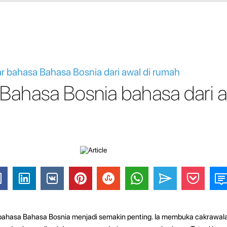
r bahasa Bahasa Bosnia dari awal di rumah
 Bahasa Bosnia bahasa dari a
bahasa Bahasa Bosnia menjadi semakin penting. Ia membuka cakrawala