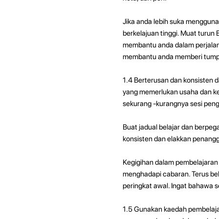
Jika anda lebih suka mengguna
berkelajuan tinggi. Muat turun
membantu anda dalam perjalan
membantu anda memberi tumpu
1.4 Berterusan dan konsisten 
yang memerlukan usaha dan ke
sekurang -kurangnya sesi penga
Buat jadual belajar dan berpe
konsisten dan elakkan penangg
Kegigihan dalam pembelajaran
menghadapi cabaran. Terus bel
peringkat awal. Ingat bahawa 
1.5 Gunakan kaedah pembelaja