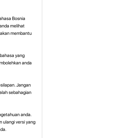
ahasa Bosnia
anda melihat
a akan membantu
 bahasa yang
embolehkan anda
silapan. Jangan
dalah sebahagian
ngetahuan anda.
 ulangi versi yang
nda.