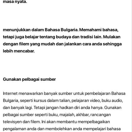
masa nyata.
menunjukkan dalam Bahasa Bulgaria. Memahami bahasa,
tetapi juga belajar tentang budaya dan tradisi lain. Mulakan
dengan filem yang mudah dan jalankan cara anda sehingga
lebih mencabar.
Gunakan pelbagai sumber
Internet menawarkan banyak sumber untuk pembelajaran Bahasa
Bulgaria, seperti kursus dalam talian, pelajaran video, buku audio,
dan banyak lagi. Tetapi jangan hadkan diri anda hanya. Gunakan
pelbagai sumber seperti buku, majalah, akhbar, rancangan
televisyen dan filem. Ini akan membantu mempelbagaikan
pengalaman anda dan membolehkan anda mempelajari bahasa