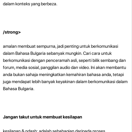
dalam konteks yang berbeza.
/strong>
amalan membuat sempurna, jadi penting untuk berkomunikasi
dalam Bahasa Bulgaria sebanyak mungkin. Cari cara untuk
berkomunikasi dengan penceramah asli, seperti bilik sembang dan
forum, media sosial, panggilan audio dan video. Ini akan membantu
anda bukan sahaja meningkatkan kemahiran bahasa anda, tetapi
juga mendapat lebih banyak keyakinan dalam berkomunikasi dalam
Bahasa Bulgaria.
Jangan takut untuk membuat kesilapan
kesilapan & ndash; adalah sebahagian daripada proses