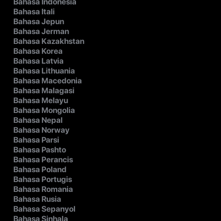
Bahasa Indonesia
Bahasa Itali
Bahasa Jepun
Bahasa Jerman
Bahasa Kazakhstan
Bahasa Korea
Bahasa Latvia
Bahasa Lithuania
Bahasa Macedonia
Bahasa Malagasi
Bahasa Melayu
Bahasa Mongolia
Bahasa Nepal
Bahasa Norway
Bahasa Parsi
Bahasa Pashto
Bahasa Perancis
Bahasa Poland
Bahasa Portugis
Bahasa Romania
Bahasa Rusia
Bahasa Sepanyol
Bahasa Sinhala