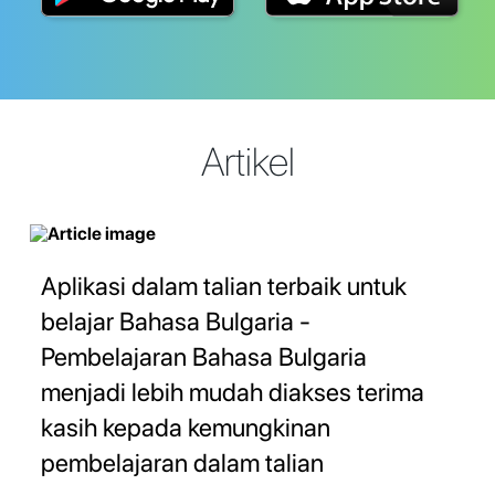
Artikel
Aplikasi dalam talian terbaik untuk
belajar Bahasa Bulgaria -
Pembelajaran Bahasa Bulgaria
menjadi lebih mudah diakses terima
kasih kepada kemungkinan
pembelajaran dalam talian