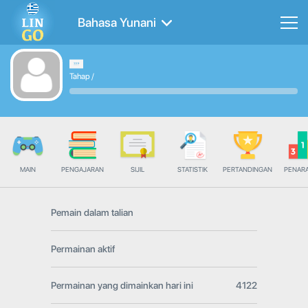
Bahasa Yunani
Tahap
/
MAIN
PENGAJARAN
SIJIL
STATISTIK
PERTANDINGAN
PENAR
Pemain dalam talian
Permainan aktif
Permainan yang dimainkan hari ini
4122