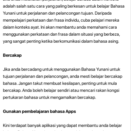
adalah salah satu cara yang paling berkesan untuk belajar Bahasa
Yunani untuk perjalanan dan pelancongan tujuan. Daripada
mempelajari perkataan dan frasa individu, cuba pelajari mereka
dalam konteks ayat. Ini akan membantu anda memahami cara
menggunakan perkataan dan frasa dalam situasi yang berbeza,
yang sangat penting ketika berkomunikasi dalam bahasa asing.
Bercakap
Jika anda bercadang untuk menggunakan Bahasa Yunani untuk
tujuan perjalanan dan pelancongan, anda mesti belajar bercakap
bahasa. Jangan takut membuat kesilapan, penting untuk mula
bercakap. Anda boleh belajar sendiri atau mencari rakan kongsi
pertukaran bahasa untuk mengamalkan
bercakap.
Gunakan pembelajaran bahasa Apps
Kini terdapat banyak aplikasi yang dapat membantu anda belajar