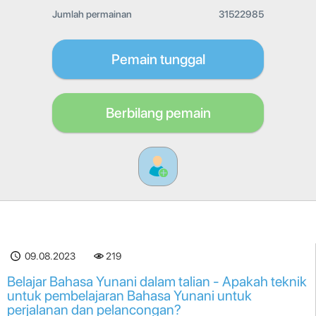
Jumlah permainan
31522985
Pemain tunggal
Berbilang pemain
09.08.2023
219
Belajar Bahasa Yunani dalam talian - Apakah teknik
untuk pembelajaran Bahasa Yunani untuk
perjalanan dan pelancongan?