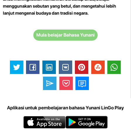
menggunakan sebutan yang betul, dan mengetahui lebih
lanjut mengenai budaya dan tradisi negara.
Mula belajar Bahasa Yunani
Aplikasi untuk pembelajaran bahasa Yunani LinGo Play