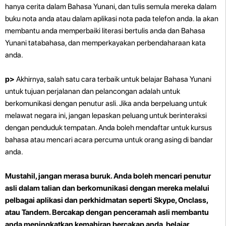
hanya cerita dalam Bahasa Yunani, dan tulis semula mereka dalam
buku nota anda atau dalam aplikasi nota pada telefon anda. Ia akan
membantu anda memperbaiki literasi bertulis anda dan Bahasa
Yunani tatabahasa, dan memperkayakan perbendaharaan kata
anda.
p>
Akhirnya, salah satu cara terbaik untuk belajar Bahasa Yunani
untuk tujuan perjalanan dan pelancongan adalah untuk
berkomunikasi dengan penutur asli. Jika anda berpeluang untuk
melawat negara ini, jangan lepaskan peluang untuk berinteraksi
dengan penduduk tempatan. Anda boleh mendaftar untuk kursus
bahasa atau mencari acara percuma untuk orang asing di bandar
anda.
Mustahil, jangan merasa buruk. Anda boleh
mencari penutur
asli dalam talian
dan berkomunikasi dengan mereka melalui
pelbagai aplikasi dan perkhidmatan seperti Skype, Onclass,
atau Tandem. Bercakap dengan penceramah asli membantu
anda meningkatkan kemahiran bercakap anda, belajar