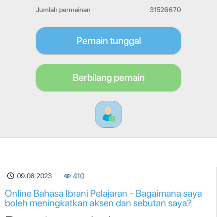
Jumlah permainan
31526670
Pemain tunggal
Berbilang pemain
09.08.2023
410
Online Bahasa Ibrani Pelajaran - Bagaimana saya
boleh meningkatkan aksen dan sebutan saya?