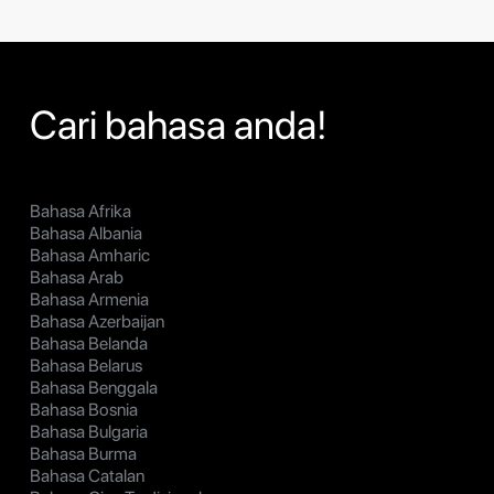
Cari bahasa anda!
Bahasa Afrika
Bahasa Albania
Bahasa Amharic
Bahasa Arab
Bahasa Armenia
Bahasa Azerbaijan
Bahasa Belanda
Bahasa Belarus
Bahasa Benggala
Bahasa Bosnia
Bahasa Bulgaria
Bahasa Burma
Bahasa Catalan