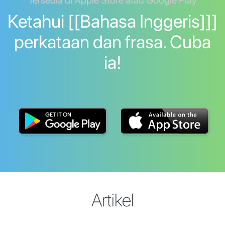
Tersedia di Apple Store atau Google Play
Ketahui [[Bahasa Inggeris]]]
perkataan dan frasa. Cuba
ia!
Artikel