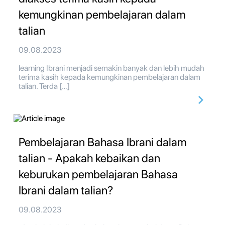
kemungkinan pembelajaran dalam
talian
09.08.2023
learning Ibrani menjadi semakin banyak dan lebih mudah
terima kasih kepada kemungkinan pembelajaran dalam
talian. Terda […]
Pembelajaran Bahasa Ibrani dalam
talian - Apakah kebaikan dan
keburukan pembelajaran Bahasa
Ibrani dalam talian?
09.08.2023