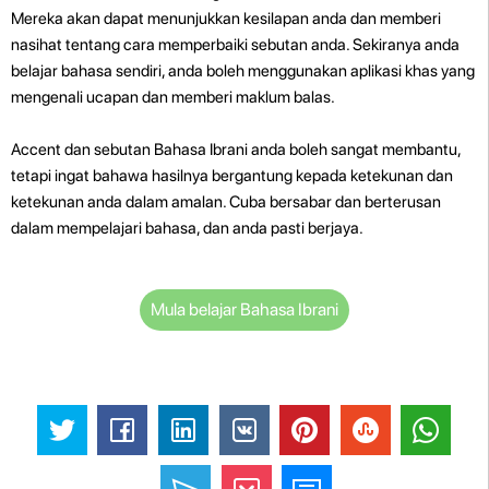
Mereka akan dapat menunjukkan kesilapan anda dan memberi
nasihat tentang cara memperbaiki sebutan anda. Sekiranya anda
belajar bahasa sendiri, anda boleh menggunakan aplikasi khas yang
mengenali ucapan dan memberi maklum balas.
Accent dan sebutan Bahasa Ibrani anda boleh sangat membantu,
tetapi ingat bahawa hasilnya bergantung kepada ketekunan dan
ketekunan anda dalam amalan. Cuba bersabar dan berterusan
dalam mempelajari bahasa, dan anda pasti berjaya.
Mula belajar Bahasa Ibrani