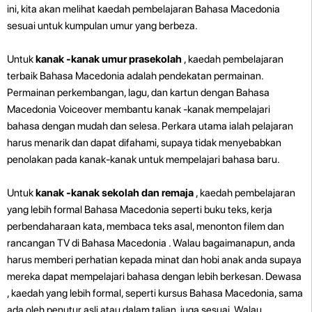
ini, kita akan melihat kaedah pembelajaran Bahasa Macedonia
sesuai untuk kumpulan umur yang berbeza.
Untuk
kanak -kanak umur prasekolah
, kaedah pembelajaran
terbaik Bahasa Macedonia adalah pendekatan permainan.
Permainan perkembangan, lagu, dan kartun dengan Bahasa
Macedonia Voiceover membantu kanak -kanak mempelajari
bahasa dengan mudah dan selesa. Perkara utama ialah pelajaran
harus menarik dan dapat difahami, supaya tidak menyebabkan
penolakan pada kanak-kanak untuk mempelajari bahasa baru.
Untuk
kanak -kanak sekolah dan remaja
, kaedah pembelajaran
yang lebih formal Bahasa Macedonia seperti buku teks, kerja
perbendaharaan kata, membaca teks asal, menonton filem dan
rancangan TV di Bahasa Macedonia . Walau bagaimanapun, anda
harus memberi perhatian kepada minat dan hobi anak anda supaya
mereka dapat mempelajari bahasa dengan lebih berkesan. Dewasa
, kaedah yang lebih formal, seperti kursus Bahasa Macedonia, sama
ada oleh penutur asli atau dalam talian, juga sesuai. Walau