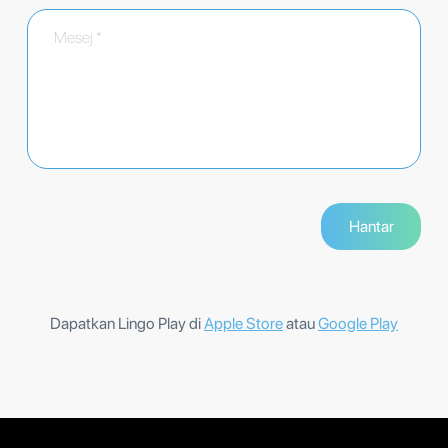
Dapatkan Lingo Play di
Apple Store
atau
Google Play