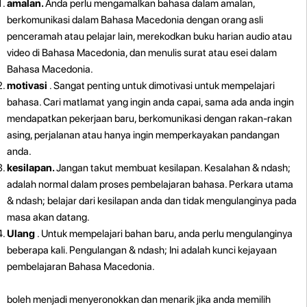
amalan.
Anda perlu mengamalkan bahasa dalam amalan,
berkomunikasi dalam Bahasa Macedonia dengan orang asli
penceramah atau pelajar lain, merekodkan buku harian audio atau
video di Bahasa Macedonia, dan menulis surat atau esei dalam
Bahasa Macedonia.
motivasi
. Sangat penting untuk dimotivasi untuk mempelajari
bahasa. Cari matlamat yang ingin anda capai, sama ada anda ingin
mendapatkan pekerjaan baru, berkomunikasi dengan rakan-rakan
asing, perjalanan atau hanya ingin memperkayakan pandangan
anda.
kesilapan.
Jangan takut membuat kesilapan. Kesalahan & ndash;
adalah normal dalam proses pembelajaran bahasa. Perkara utama
& ndash; belajar dari kesilapan anda dan tidak mengulanginya pada
masa akan datang.
Ulang
. Untuk mempelajari bahan baru, anda perlu mengulanginya
beberapa kali. Pengulangan & ndash; Ini adalah kunci kejayaan
pembelajaran Bahasa Macedonia.
boleh menjadi menyeronokkan dan menarik jika anda memilih