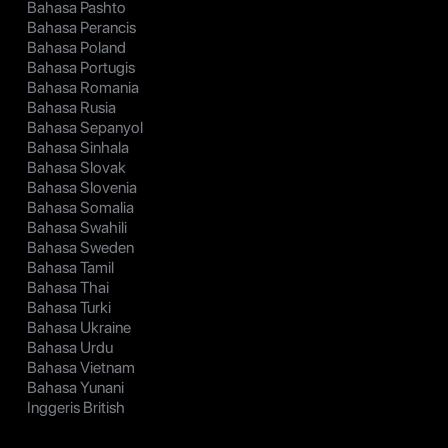
Bahasa Pashto
Bahasa Perancis
Bahasa Poland
Bahasa Portugis
Bahasa Romania
Bahasa Rusia
Bahasa Sepanyol
Bahasa Sinhala
Bahasa Slovak
Bahasa Slovenia
Bahasa Somalia
Bahasa Swahili
Bahasa Sweden
Bahasa Tamil
Bahasa Thai
Bahasa Turki
Bahasa Ukraine
Bahasa Urdu
Bahasa Vietnam
Bahasa Yunani
Inggeris British