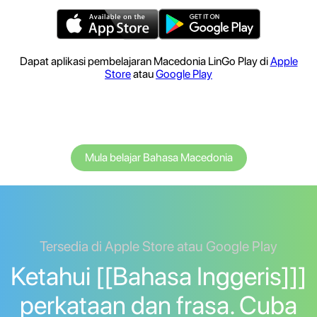
Dapat aplikasi pembelajaran Macedonia LinGo Play di
Apple
Store
atau
Google Play
Mula belajar Bahasa Macedonia
Tersedia di Apple Store atau Google Play
Ketahui [[Bahasa Inggeris]]]
perkataan dan frasa. Cuba