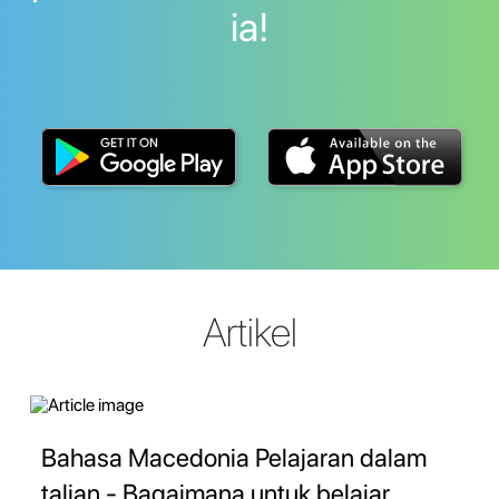
ia!
Artikel
Bahasa Macedonia Pelajaran dalam
talian - Bagaimana untuk belajar