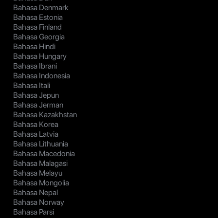
Bahasa Denmark
Bahasa Estonia
Bahasa Finland
Bahasa Georgia
Bahasa Hindi
Bahasa Hungary
Bahasa Ibrani
Bahasa Indonesia
Bahasa Itali
Bahasa Jepun
Bahasa Jerman
Bahasa Kazakhstan
Bahasa Korea
Bahasa Latvia
Bahasa Lithuania
Bahasa Macedonia
Bahasa Malagasi
Bahasa Melayu
Bahasa Mongolia
Bahasa Nepal
Bahasa Norway
Bahasa Parsi