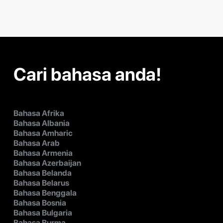
Cari bahasa anda!
Bahasa Afrika
Bahasa Albania
Bahasa Amharic
Bahasa Arab
Bahasa Armenia
Bahasa Azerbaijan
Bahasa Belanda
Bahasa Belarus
Bahasa Benggala
Bahasa Bosnia
Bahasa Bulgaria
Bahasa Burma