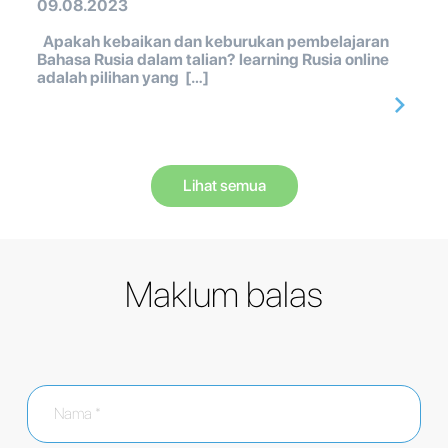
09.08.2023
Apakah kebaikan dan keburukan pembelajaran
Bahasa Rusia dalam talian? learning Rusia online
adalah pilihan yang […]
Lihat semua
Maklum balas