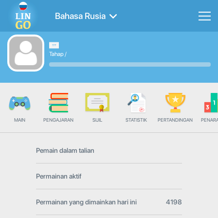
Bahasa Rusia
Tahap
/
MAIN
PENGAJARAN
SIJIL
STATISTIK
PERTANDINGAN
PENAR
Pemain dalam talian
Permainan aktif
Permainan yang dimainkan hari ini
4198