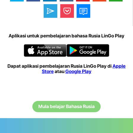
Aplikasi untuk pembelajaran bahasa Rusia LinGo Play
Dapat aplikasi pembelajaran Rusia LinGo Play di
Apple
Store
atau
Google Play
Mula belajar Bahasa Rusia