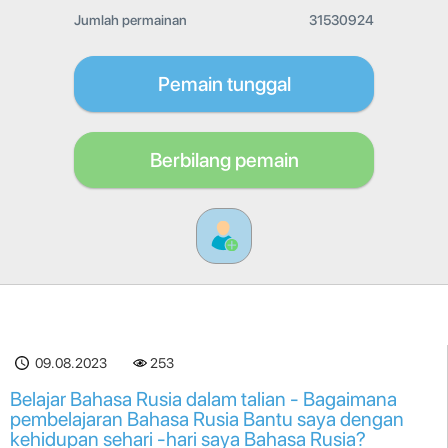
Jumlah permainan
31530924
Pemain tunggal
Berbilang pemain
09.08.2023
253
Belajar Bahasa Rusia dalam talian - Bagaimana
pembelajaran Bahasa Rusia Bantu saya dengan
kehidupan sehari -hari saya Bahasa Rusia?