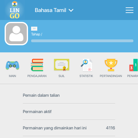
Bahasa Tamil
Tahap
/
MAIN
PENGAJARAN
SIJIL
STATISTIK
PERTANDINGAN
PENAR
Pemain dalam talian
Permainan aktif
Permainan yang dimainkan hari ini
4116