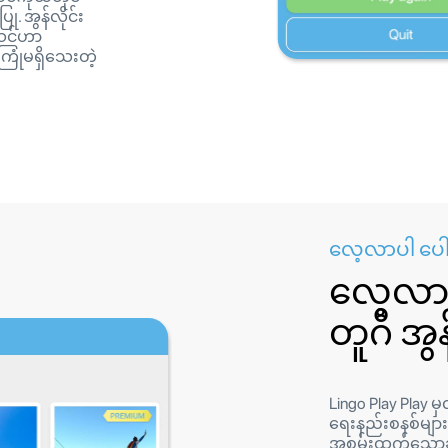
ု. အွန်လိုင်း
သင်ဟာ
ကြုံမရှိသေးတဲ့
လေ့လာပါ ပေါ်
လေ့လာသ
တူဂီ အွန
Lingo Play Play မှလ
ရေးနည်းစနစ်များက
အစွမ်းထက်သောချ