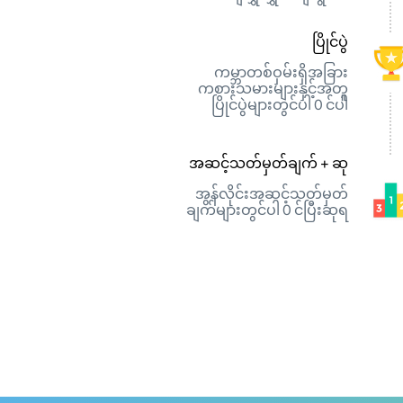
ပြိုင်ပွဲ
ကမ္ဘာတစ်ဝှမ်းရှိအခြား
ကစားသမားများနှင့်အတူ
ပြိုင်ပွဲများတွင်ပါ 0 င်ပါ
အဆင့်သတ်မှတ်ချက် + ဆု
အွန်လိုင်းအဆင့်သတ်မှတ်
ချက်များတွင်ပါ 0 င်ပြီးဆုရ