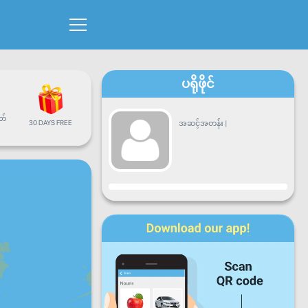
ပရိုဖိုင်
တ်
30 DAYS FREE
အဆင့်အတန်း
|
တိုးတက်မှု
တနင်္လာ
အင်္ဂါ
ဗုဒ္ဓဟူး
ကြာသာ