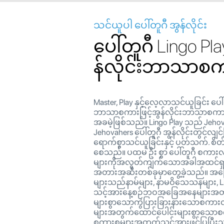
သင်ယူပါ ပေါ်တူဂီ အွန်လိုင်း
ပေါ်တူဂီ Lingo Pla
န်လိုင်းဘာသာစ
Master, Play နှင့်လေ့လာသင်ယူခြင်း ပေါ
ဘာသာစကားဖြင့်အွန်လိုင်းဘာသာစကားဖြင
အခမဲ့ဖြစ်သည်။ Lingo Play သည် Jeho
Jehovahers ပေါ်တူဂီ အွန်လိုင်းတွင်လျင်မြ
ရောက်စွာသင်ယူခြင်းနှင့် ပတ်သက်. စိတ်လ
စေသည်။ ပထမ ဦး စွာ ပေါ်တူဂီ စကားလုံ
များကိုအလွတ်ကျက်သောအခါအထင်ရှာ
အတားအဆီးတစ်ခုမှာတွေ့ခဲ့သည်။ အခြ
များသည်နာမ်များ, နာမဝိသေသနများ, L
သင့်အားနေ့စဉ်ဘဝအခြေအနေများအတွ
များစွာသောကွဲပြားခြားနားသောစကားလုံ
များအတွက်ထောင်ပေါင်းများစွာသောစကာ
စကားစုများအတွက်သင့်အားဖွင့်ပြပြီးသင