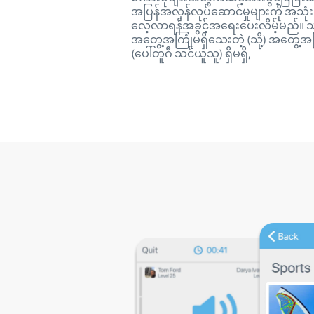
အပြန်အလှန်လုပ်ဆောင်မှုများကို အသုံးပြ
လေ့လာရန်အခွင့်အရေးပေးလိမ့်မည်။ 
အတွေ့အကြုံမရှိသေးတဲ့ (သို့) အတွေ့အ
(ပေါ်တူဂီ သင်ယူသူ) ရှိမရှိ,