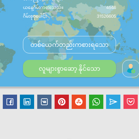
ယနေ့ဂိမ်းကစားသည်။
4546
ဂိမ်းစုစုပေါင်း
31526605
တစ်ယေက်တည်းကစားရသော
လူများစွာဆော့ နိုင်သော