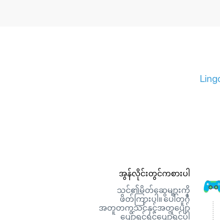
Ling
အွန်လိုင်းတွင်ကစားပါ
သင်၏မိတ်ဆွေများကို
ဖိတ်ကြားပါ။ ပေါ်တူဂီ
အတူတကွသင်နှင့်အတူပျော်
ပျော်ရွှင်ရွှင်ပျော်ရွင်ပါ