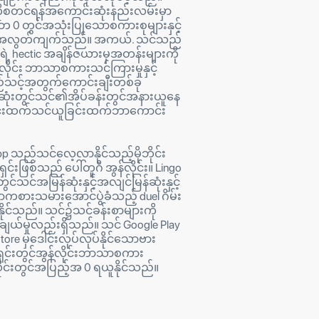
ကိုစတင်ရန်အကောင်းဆုံးနည်းလမ်းမှာ
ဉ်ဘ 0 တွင်အသုံးပြုသောစကားစုများနှင့်
ိုအလွတ်ကျက်သည်။ အကယ်. သင်သည်
င့်ရဲ့ hectic အချိန်ဇယားမှအတန်းများကို
လိုင်း ဘာသာစကားသင်ကြားမှုနှင့်
သင့်အတွက်ကောင်းချီးတစ်ခု
ဆုံးတွင်သင်၏အိပ်ခန်းတွင်အနားယူနေ
ြင်းထက်သင်ယူခြင်းထက်ဘာကောင်း
pp သည်သင်လေ့လာနိုင်သည့်မိုဘိုင်း
ှင်းဖြစ်သည် ပေါ်တူဂီ အွန်လိုင်း။ Lingo
င်သင်အမြန်ဆုံးနှင့်အလျင်မြန်ဆုံးနှင့်
ာကစားသမားအောင်ပွဲခံသည့် duel ဂိမ်း
ိုင်သည်။ သင်၌သင်ခန်းစာများကို
ချယ်မှုလည်းရှိသည်။ သင် Google Play
tore မှဒေါင်းလုပ်လုပ်နိုင်သောဗား
ားရှင်းတွင်အွန်လိုင်းဘာသာစကား
ုင်းတွင်အပြည့်အ 0 ရယူနိုင်သည်။