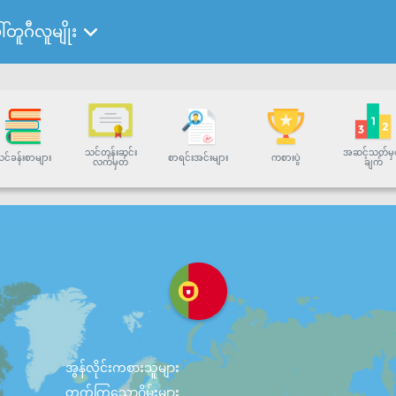
ါ်တူဂီလူမျိုး
သင်တန်းဆင်း
အဆင့်သတ်မှ
င်ခန်းစာများ
စာရင်းအင်းများ
ကစားပွဲ
လက်မှတ်
ချက်
အွန်လိုင်းကစားသူများ
တက်ကြွသောဂိမ်းများ