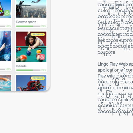
သင်ယူမှုဖြစ်စဉ်
ပေါ်တူဂီ ကိုနေ့စ
စကားလုံးများက
ပုံမှန် ပေါ်တူဂီ သ
မပေးနိူင်ပါကအွန်
သင်တန်းများသည်
ဖြစ်သည်။ နောက်
စဉ်တွင်သင်ယူခ
သနည်း။
Lingo Play Web a
application ၏ဗားရ
Play ၏ဝဘ်ဆိုက်တွ
ပိုမိုထက်မြက်သေ
များကိုသင်ကစားန
အခြေခံယူရန်ရွေး
သို့မဟုတ် Apple S
ရှင်း၏မိုဘိုင်းဗ
သင်တန်းကိုအွန်လိ