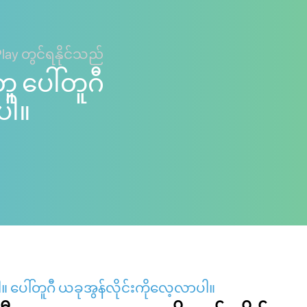
Play တွင်ရနိုင်သည်
တူ ပေါ်တူဂီ
ပါ။
 ပေါ်တူဂီ ယခုအွန်လိုင်းကိုလေ့လာပါ။