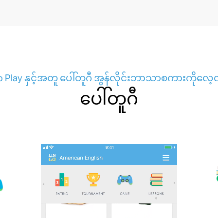
o Play နှင့်အတူ ပေါ်တူဂီ အွန်လိုင်းဘာသာစကားကိုလေ
ပေါ်တူဂီ