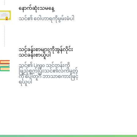
နောက်ဆုံးသမနေ့
သင်၏ ဝေါဟာရကိုမွမ်းမံပါ
သင်ခန်းစာများကိုအွန်လိုင်း
သင်ခန်းစာယူပါ
သင်၏ Lingo သင်တန်းကို
ဖြည့်စွက်ပြီးသင်၏လက်မှတ်
ကို ပေါ်တူဂီ ဘာသာစကားဖြင့်
ရယူပါ