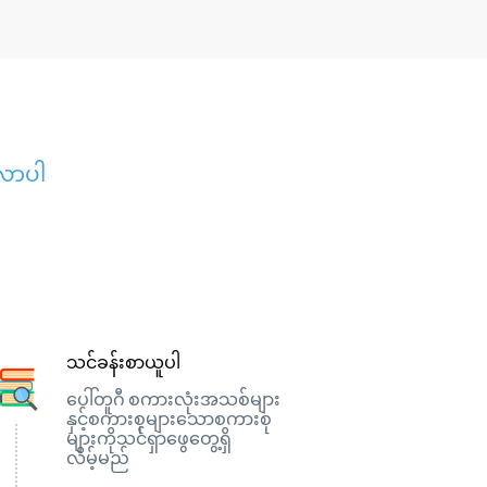
့လာပါ
သင်ခန်းစာယူပါ
ပေါ်တူဂီ စကားလုံးအသစ်များ
နှင့်စကားစုများသောစကားစု
များကိုသင်ရှာဖွေတွေ့ရှိ
လိမ့်မည်