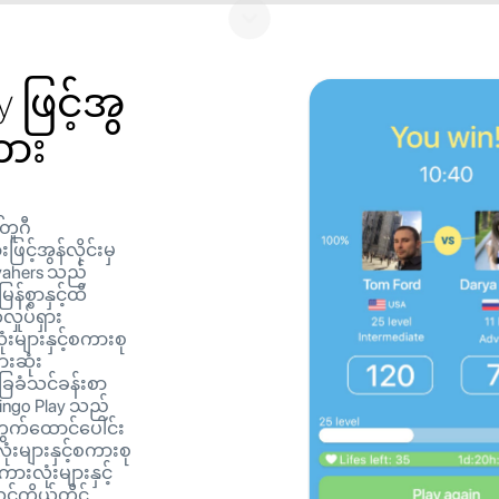
y ဖြင့်အွ
ကား
်တူဂီ
့်အွန်လိုင်းမှ
vahers သည်
န်စွာနှင့်ထိ
ှုပ်ရှား
းများနှင့်စကားစု
းဆုံး
ေခံသင်ခန်းစာ
ingo Play သည်
က်ထောင်ပေါင်း
းများနှင့်စကားစု
းလုံးများနှင့်
်ကိုယ်တိုင်