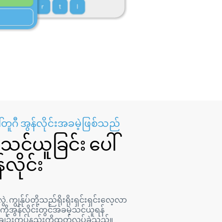
တူဂီ အွန်လိုင်းအခမဲ့ဖြစ်သည်
င်ယူခြင်း ပေါ်
်လိုင်း
ွဲ. ကျွန်ုပ်တို့သည်ရိုးရိုးရှင်းရှင်းလေ့လာ
ိုအွန်လိုင်းတွင်အခမဲ့သင်ယူရန်
ဉ်းကပ်နည်းကိုထုတ်လုပ်ခဲ့သည်။