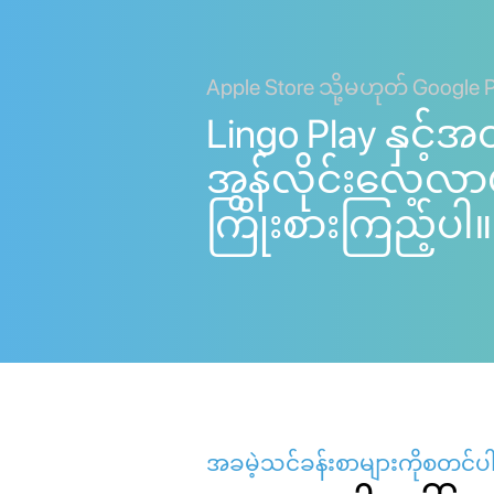
Apple Store သို့မဟုတ် Google 
Lingo Play နှင့်အ
အွန်လိုင်းလေ့လာ
ကြိုးစားကြည့်ပါ။
အခမဲ့သင်ခန်းစာများကိုစတင်ပါ။