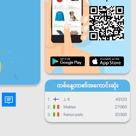
ပတေး
သောကြာ
စနေ
တနင်္ဂနွေ
နေ့စဉ်တိုးတက်မှု
လစဉ်တိုးတက်မှု
သင်တန်းဆင်းလက်မှတ်
ယေဘုယျတိုးတက်မှု
တစ်နေ့တာ၏အကောင်းဆုံး
1.
J. K
43120
2.
Matteo
27060
3.
franco polo
20360