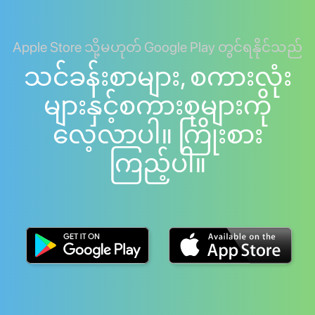
Apple Store သို့မဟုတ် Google Play တွင်ရနိုင်သည်
သင်ခန်းစာများ, စကားလုံး
များနှင့်စကားစုများကို
လေ့လာပါ။ ကြိုးစား
ကြည့်ပါ။