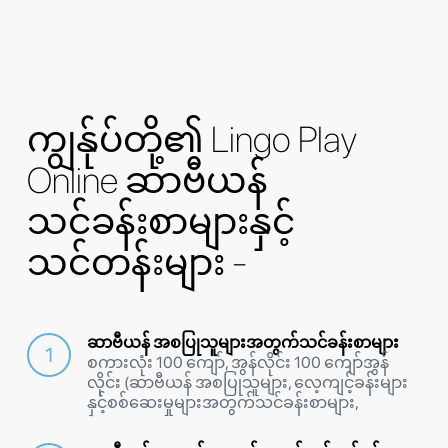
ကျွန်ုပ်တို့၏ Lingo Play
Online ဆာဗီယန်
သင်ခန်းစာများနှင့်
သင်တန်းများ -
ဆာဗီယန် အစပြုသူများအတွက်သင်ခန်းစာများ
စကားလုံး 100 ကျော်, အွန်လိုင်း 100 ကျော်အွန်
လိုင်း (ဆာဗီယန် အစပြုသူများ, လေ့ကျင့်ခန်းများ
နှင့်စစ်ဆေးမှုများအတွက်သင်ခန်းစာများ,