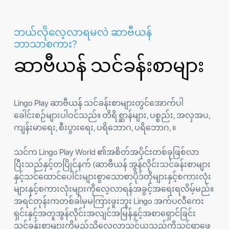
ဘယ်လိုလေ့လာရမလဲ ဆာဗီယန်
ဘာသာစကား?
ဆာဗီယန် သင်ခန်းစာများ
Lingo Play ဆာဗီယန် သင်ခန်းစာများတွင်အောက်ပါ
ခေါင်းစဉ်များပါဝင်သည်။ တိရိစ္ဆာန်များ, ပစ္စည်း, အလှအပ,
ကျန်းမာရေး, စီးပွားရေး, ပရိဘောဂ, ပရိဘောဂ, ။
သင်က Lingo Play World ၏အစိတ်အပိုင်းတစ်ခုဖြစ်လာ
ပြီးသည်နှင့်တပြိုင်နက် (ဆာဗီယန် အွန်လိုင်းသင်ခန်းစာများ
နှင့်သင်ထောင်ပေါင်းများစွာသောစာပိုဒ်တိုများနှင့်စကားလုံး
များနှင့်စကားလုံးများကိုလေ့လာရန်အခွင့်အရေးရလိမ့်မည်။
အရင်တုန်းကတစ်ခါမှမကြားဖူးဘူး Lingo အက်ပလီကေး
ရှင်းနှင့်အတူအွန်လိုင်းအလျင်အမြန်နှင့်အစာရှောင်ခြင်း
သင်ခန်းစာများကိုမည်သို့လေ့လာသင်ယူသည်ကိုသင်ရှာဖွေ