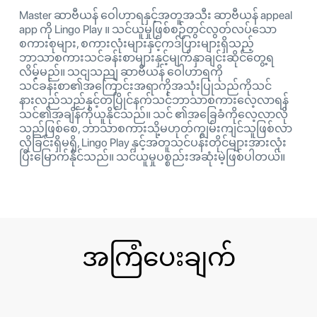
Master ဆာဗီယန် ဝေါဟာရနှင့်အတူအသီး ဆာဗီယန် appeal
app ကို Lingo Play ။ သင်ယူမှုဖြစ်စဉ်တွင်လွတ်လပ်သော
စကားစုများ, စကားလုံးများနှင့်ကဒ်ပြားများရှိသည့်
ဘာသာစကားသင်ခန်းစာများနှင့်မျက်နှာချင်းဆိုင်တွေ့ရ
လိမ့်မည်။ သငျသညျ ဆာဗီယန် ဝေါဟာရကို
သင်ခန်းစာ၏အကြောင်းအရာကိုအသုံးပြုသည်ကိုသင်
နားလည်သည်နှင့်တပြိုင်နက်သင်ဘာသာစကားလေ့လာရန်
သင်၏အချိန်ကိုယူနိုင်သည်။ သင် ၏အခြေခံကိုလေ့လာလို
သည်ဖြစ်စေ, ဘာသာစကားသို့မဟုတ်ကျွမ်းကျင်သူဖြစ်လာ
လိုခြင်းရှိမရှိ, Lingo Play နှင့်အတူသင်ပန်းတိုင်များအားလုံး
ပြီးမြောက်နိုင်သည်။ သင်ယူမှုပစ္စည်းအဆုံးမဲ့ဖြစ်ပါတယ်။
အကြံပေးချက်