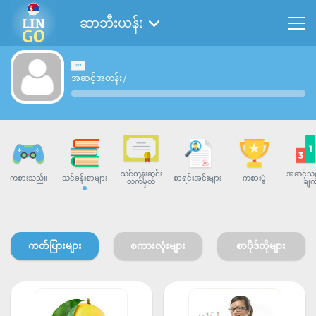
ဆာဘီးယန်း
အဆင့်အတန်း
/
သင်တန်းဆင်း
အဆင့်သတ
ကစားသည်။
သင်ခန်းစာများ
စာရင်းအင်းများ
ကစားပွဲ
လက်မှတ်
ချက
ကတ်ပြားများ
စကားလုံးများ
စာပိုဒ်တိုများ