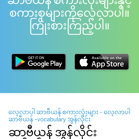
ဆာဗီယန် စကားလုံးများနှင့်
စကားစုများကိုလေ့လာပါ။
ကြိုးစားကြည့်ပါ။
လေ့လာပါ ဆာဗီယန် စကားလုံးများ - လေ့လာပါ
ဆာဗီယန် -vocabulary အွန်လိုင်း
ဆာဗီယန် အွန်လိုင်း