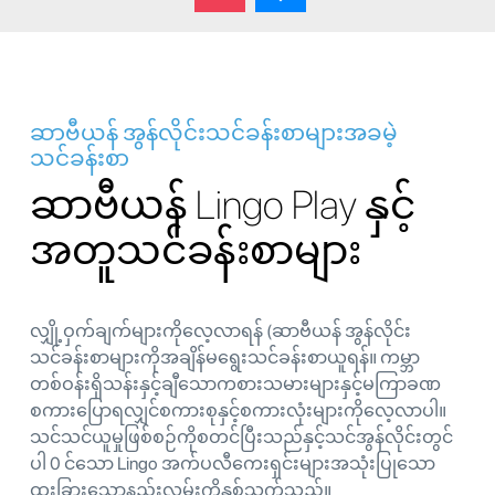
ဆာဗီယန် အွန်လိုင်းသင်ခန်းစာများအခမဲ့
သင်ခန်းစာ
ဆာဗီယန် Lingo Play နှင့်
အတူသင်ခန်းစာများ
လျှို့ဝှက်ချက်များကိုလေ့လာရန် (ဆာဗီယန် အွန်လိုင်း
သင်ခန်းစာများကိုအချိန်မရွေးသင်ခန်းစာယူရန်။ ကမ္ဘာ
တစ်ဝန်းရှိသန်းနှင့်ချီသောကစားသမားများနှင့်မကြာခဏ
စကားပြောရလျှင်စကားစုနှင့်စကားလုံးများကိုလေ့လာပါ။
သင်သင်ယူမှုဖြစ်စဉ်ကိုစတင်ပြီးသည်နှင့်သင်အွန်လိုင်းတွင်
ပါ 0 င်သော Lingo အက်ပလီကေးရှင်းများအသုံးပြုသော
ထူးခြားသောနည်းလမ်းကိုနှစ်သက်သည်။