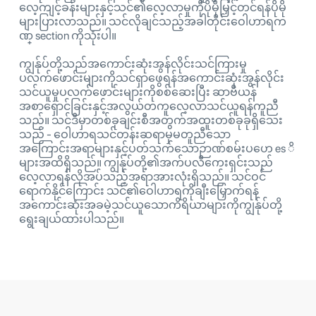
လေ့ကျင့်ခန်းများနှင့်သင်၏လေ့လာမှုကိုပိုမိုမြှင့်တင်ရန်ပိုမို
များပြားလာသည်။ သင်လိုချင်သည့်အခါတိုင်းဝေါဟာရက
ဏ္ section ကိုသုံးပါ။
ကျွန်ုပ်တို့သည်အကောင်းဆုံးအွန်လိုင်းသင်ကြားမှု
ပလက်ဖောင်းများကိုသင်ရှာဖွေရန်အကောင်းဆုံးအွန်လိုင်း
သင်ယူမှုပလက်ဖောင်းများကိုစစ်ဆေးပြီး ဆာဗီယန်
အစာရှောင်ခြင်းနှင့်အလွယ်တကူလေ့လာသင်ယူရန်ကူညီ
သည်။ သင်ဒီမှာတစ်ခုချင်းစီအတွက်အထူးတစ်ခုခုရှိသေး
သည် - ဝေါဟာရသင်တန်းဆရာမှမတူညီသော
အကြောင်းအရာများနှင့်ပတ်သက်သောဉာဏ်စမ်းပဟေ es ိ
များအထိရှိသည်။ ကျွန်ုပ်တို့၏အက်ပလီကေးရှင်းသည်
လေ့လာရန်လိုအပ်သည့်အရာအားလုံးရှိသည်။ သင်ဝင်
ရောက်နိုင်ကြောင်း သင်၏ဝေါဟာရကိုချီးမြှောက်ရန်
အကောင်းဆုံးအခမဲ့သင်ယူသောကိရိယာများကိုကျွန်ုပ်တို့
ရွေးချယ်ထားပါသည်။