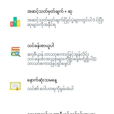
အဆင့်သတ်မှတ်ချက် + ဆု
အဆင့်သတ်မှတ်ချက်ပြိုင်ပွဲများတွင်ပါ 0 င်ပြီး
ဆုများကိုအနိုင်ရ
သင်ခန်းစာယူပါ
ဆာဗီယန် ဘာသာစကားဖြင့်အွန်လိုင်း
သင်ခန်းစာအသစ်များကိုရှာဖွေတွေ့ရှိပါ]]]
ဘာသာစကားဖြင့်ရှာဖွေပါ
နောက်ဆုံးသမနေ့
သင်၏ ဝေါဟာရကိုမွမ်းမံပါ