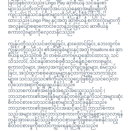
ခြင်းဖြစ်လာသည်။ Lingo Play ဆာဗီယန် သင်ခန်းစာ
များသည်တိုးတက်မှုလိုအပ်သည့်နေရာအမျိုးမျိုးကို
ကျင့်သုံးရန်သင်ခန်းစာများကိုကူညီရန်ဒီဇိုင်းပြုလုပ်
ထားသည်။ Lingo Play နှင့်အတူ ဆာဗီယန် စကားလုံးများကို
အလွန်ပျော်စရာကောင်းသောနည်းဖြင့်သင် ဆာဗီယန်
စကားလုံးများကိုလေ့လာနိုင်သည်။
ကျွန်ုပ်တို့သည်သင်ဖတ်ရှုခြင်း, နားထောင်ခြင်း, ဘေးထွက်။
ကျွန်ုပ်တို့သည်သုံး ၏အခြေခံများနှင့်အတူ thisallons စ။ ဆာ
ဗီယန် မည်သူတစ် ဦး တစ်ယောက်မှယူဆောင်ထားသူ, သင်
သိသလား, သင်ခန်းစာတစ်ခုစီသည်နေ့စဉ်စကားစုများ,
စကားလုံးများ, အလေ့အကျင့်လေ့ကျင့်ခန်းများ, စမ်းသပ်
ခြင်း, အသံထွက်စစ်ဆေးမှုများနှင့်တက်ကြွသောကဒ်ပြား
များ။ သင်သည်သင်၏ကိုယ်ပိုင်သူဌေးဖြစ်ပြီးသင်လေ့လာ
လိုသောအရာကိုရွေးချယ်နိုင်သည်။
ဘာသာစကား၏အခြေခံအရည်အသွေးသည်သင် (
ဘာသာစကား၏အခြေခံများနှင့်တစ်ပြိုင်နက်သင်အများဆုံး
စိတ်ဝင်စားသောသင်ခန်းစာများသို့သင်ခုန်နိုင်သည်။
ဘာသာစကား၏အစောပိုင်းအဆင့်ဆင့်]]] ဘာသာစကား
သည်အများအားဖြင့်ဘာသာစကားကိုလျင်မြန်စွာလေ့လာရန်
တွန်းအားပေးနိုင်သည့်စိတ်ဝင်စားမှုကိုဖြစ်ပေါ်စေနိုင်သည့်
စိတ်ဝင်စားမှုကိုလောင်ကျွမ်းရန်ရည်ရွယ်သည်။