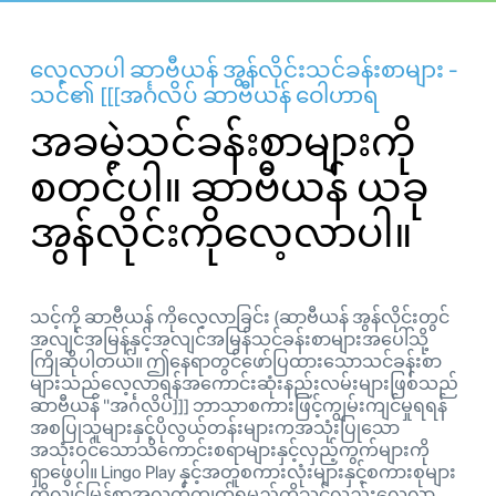
လေ့လာပါ ဆာဗီယန် အွန်လိုင်းသင်ခန်းစာများ -
သင်၏ [[[အင်္ဂလိပ် ဆာဗီယန် ဝေါဟာရ
အခမဲ့သင်ခန်းစာများကို
စတင်ပါ။ ဆာဗီယန် ယခု
အွန်လိုင်းကိုလေ့လာပါ။
သင့်ကို ဆာဗီယန် ကိုလေ့လာခြင်း (ဆာဗီယန် အွန်လိုင်းတွင်
အလျင်အမြန်နှင့်အလျင်အမြန်သင်ခန်းစာများအပေါ်သို့
ကြိုဆိုပါတယ်။ ဤနေရာတွင်ဖော်ပြထားသောသင်ခန်းစာ
များသည်လေ့လာရန်အကောင်းဆုံးနည်းလမ်းများဖြစ်သည်
ဆာဗီယန် "အင်္ဂလိပ်]]] ဘာသာစကားဖြင့်ကျွမ်းကျင်မှုရရန်
အစပြုသူများနှင့်ပိုလွယ်တန်းများကအသုံးပြုသော
အသုံးဝင်သောသိကောင်းစရာများနှင့်လှည့်ကွက်များကို
ရှာဖွေပါ။ Lingo Play နှင့်အတူစကားလုံးများနှင့်စကားစုများ
ကိုလျင်မြန်စွာအလွတ်ကျက်ရမည်ကိုသင်လည်းလေ့လာ