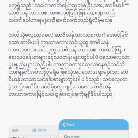
တွေ့ရှိသည်။ သင်ဟာဇာတိပြောသူတစ် ဦး လား, ဆာဗီယန် ""
ဆာဗီယန် ဘာသာစကားစတင်ခြင်းဖြစ်စေ, app သည်
သင်၏ဝေါဟာရများကိုဆက်လက်တည်ရှိလိမ့်မည်။
ဘယ်လိုလေ့လာရမလဲ ဆာဗီယန် ဘာသာစကား? အောင်မြင်
သော ဆာဗီယန် ဘာသာစကားသင်ယူသူ ဆာဗီယန်
ဘာသာစကားသင်ယူသူ ဆာဗီယန် ဘာသာစကားသင်ကြား
ရေးသင်ခန်းစာများနှင့်သင်တန်းများတွင်ပါ 0 င်သောလေ့လာ
မှုပစ္စည်းများထည့်ပါ။ ဘာသာစကားလေ့လာနေစဉ်သင်သိ
ထားရန်လိုအပ်သည့်မရှိမဖြစ်လိုအပ်သောအရာများသာ ဆာ
ဗီယန် ဘာသာသင်ခန်းစာများတွင်ပါ 0 င်သည်။ သင်လေ့လာ
ခဲ့သည့်အတိုင်းသင်ပိုမိုလေ့ကျင့်လေလေ, ဆာဗီယန်
ဘာသာစကားဖြင့်သင်ကျွမ်းကျင်မှုကိုရရှိနိုင်ပါသည်။