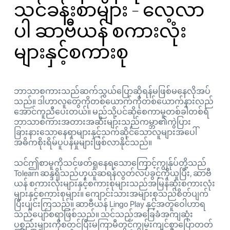
သင်ခန်းစာများ - လေ့လာ
ပါ ဆာဗီယန် စကားလုံး
များနှင့်စကားစု
ဘာသာစကားသည်ဆက်သွယ်ပြောဆိုရန်မဖြစ်မနေလိုအပ်
သည်။ ဒါဟာလူတွေကိုတစ်ယောက်ကိုတစ်ယောက်နားလည်
အောင်ကူညီပေးတယ်။ မည်သို့ပင်ဆိုစေကာမူတစ်ခါတစ်ရံ
ဘာသာစကားအတားအဆီးများသည်ကမ္ဘာ၏ကွဲပြား
ခြားနားသောနေရာများနှင့်သက်ဆိုင်သောလူများအပေါ်
အဓိကစိုးရိမ်ပူပန်မှုများဖြစ်လာနိုင်သည်။
သင်ဤစာမူကိုသင်ဖတ်ရှုနေရသောကြောင့်ကျွန်ုပ်တို့သည်
Tolearn ဆန္ဒရှိသည်ဟုယူဆရန်လွတ်လပ်ခွင့်ကိုယူပြီး, ဆာဗီ
ယန် စကားလုံးများနှင့်စကားစုများသည်အမြန်ဆုံးစကားလုံး
များနှင့်စကားစုများ။ ကျောင်းသားအများစုသည်စိတ်ပျက်
ပြီးပျင်းကြသည်။ ဆာဗီယန် Lingo Play နှင့်အတူဝေါဟာရ
သည်ပျော်စရာဖြစ်သည်။ သင်သည်အခြေခံအကျဆုံး
ပစ္စည်းများကိုစတင်ပြီးမကြာမီတွင်ကျွမ်းကျင်စွာပြောတတ်