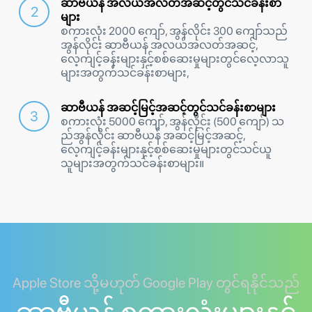
ဆာဗီယန် အလယ်အလတ်အဆင့်တွင်သင်ခန်းစာ
များ
စကားလုံး 2000 ကျော်, အွန်လိုင်း 300 ကျော်သည်
အွန်လိုင်း ဆာဗီယန် အလယ်အလတ်အဆင့်,
လေ့ကျင့်ခန်းများနှင့်စစ်ဆေးမှုများတွင်လေ့လာသူ
များအတွက်သင်ခန်းစာများ,
ဆာဗီယန် အဆင့်မြင့်အဆင့်တွင်သင်ခန်းစာများ
စကားလုံး 5000 ကျော်, အွန်လိုင်း (500 ကျော်) သ
ည်အွန်လိုင်း ဆာဗီယန် အဆင့်မြင့်အဆင့်,
လေ့ကျင့်ခန်းများနှင့်စစ်ဆေးမှုများတွင်သင်ယူ
သူများအတွက်သင်ခန်းစာများ။
Apple Store သို့မဟုတ် Google Play တွင်ရနိုင်သည်