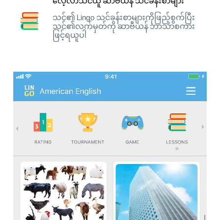
လေ့လာသင်ယူ ဆာဗီယန် သင်ခန်းစာများ
သင်၏ Lingo သင်ခန်းစာများကိုဖြည့်စွက်ပြီး
သင်၏လက်မှတ်ကို ဆာဗီယန် ဘာသာစကား
ဖြင့်ရယူပါ