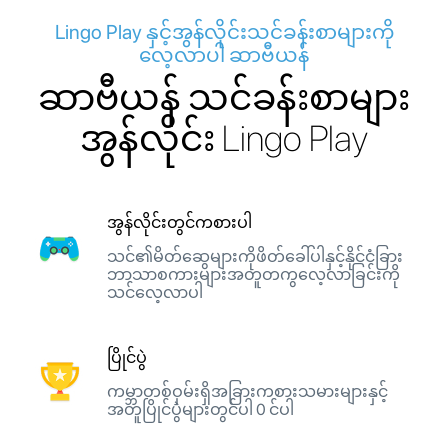
Lingo Play နှင့်အွန်လိုင်းသင်ခန်းစာများကို
လေ့လာပါ ဆာဗီယန်
ဆာဗီယန် သင်ခန်းစာများ
အွန်လိုင်း Lingo Play
အွန်လိုင်းတွင်ကစားပါ
သင်၏မိတ်ဆွေများကိုဖိတ်ခေါ်ပါနှင့်နိုင်ငံခြား
ဘာသာစကားများအတူတကွလေ့လာခြင်းကို
သင်လေ့လာပါ
ပြိုင်ပွဲ
ကမ္ဘာတစ်ဝှမ်းရှိအခြားကစားသမားများနှင့်
အတူပြိုင်ပွဲများတွင်ပါ 0 င်ပါ