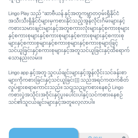
Lingo Play သည် "ဆာဗီယန် နှင့်အတူကမ္ဘာတဝှမ်းရှိနိုင်ငံ
အသီးသီးရှိနိုင်ငံများမှကစားနိုင်သည့်အွန်လိုင်းဂိမ်းများနှင့်
ကစားသမားချင်းများနှင့်အတူစကားလုံးများနှင့်စကားစုများ
နှင့်စကားစုများနှင့်စကားစုများနှင့်စကားစုများနှင့်စကားစု
များနှင့်စကားစုများနှင့်စကားစုများနှင့်စကားစုများဖြင့်
သင်ယူခြင်းနှင့်စကားစုများနှင့်အတူသင်ယူခြင်းနှင့်ထိရောက်
သောနည်းလမ်း။
Lingo app နှင့်အတူ သူငယ်ချင်းများနှင့်အွန်လိုင်းသင်ခန်းစာ
များကိုကစားခြင်းနှင့်သင်ယူခြင်း]]] သည်အရင်ကထက်စိတ်
လှုပ်ရှားစရာကောင်းသည်။ သငျသညျကစားနေစဉ် Lingo
ကစားပွဲအသိုင်းအဝိုင်းနှင့်ပူးပေါင်းပါနှင့်သင်ကစားနေစဉ်
သင်၏သူငယ်ချင်းများနှင့်အတူလေ့လာပါ။