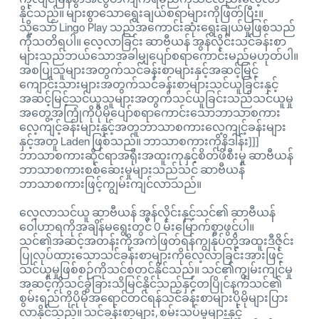
နိုင်သည်။ များစွာသောရွေးချယ်စရာများကိုဖြတ်ပြီး။
သို့သော် Lingo Play သည်အကောင်းဆုံးရွေးချယ်မှုဖြစ်သည်
ကိုသတိရပါ။ လေ့လာခြင်း ဆာဗီယန် အွန်လိုင်းသင်ခန်းစာ
များသည်ဘယ်သောအခါမျှပျော်စရာကောင်းမည်မဟုတ်ပါ။
အစပြုသူများအတွက်သင်ခန်းစာများနှင့်အဆင့်မြင့်
ကျောင်းသားများအတွက်သင်ခန်းစာများသင်ယူခြင်းနှင့်
အဆင့်မြင့်သင်ယူသူများအတွက်သင်ယူခြင်းသည်သင်ယူမှု
အတွေ့အကြုံကိုပိုမိုပျော်စရာကောင်းသောဘာသာစကား
လေ့ကျင့်ခန်းများနှင့်အတူဘာသာစကားလေ့ကျင့်ခန်းများ
နှင့်အတူ Laden ဖြစ်သည်။ ဘာသာစကားကိုနိဒါန်း]]]
ဘာသာစကားဆိုင်ရာအရိုးအထူးကုနှင့်စိတ်ဖိစီးမှု ဆာဗီယန်
ဘာသာစကားစစ်ဆေးမှုများသည်သင် ဆာဗီယန်
ဘာသာစကားဖြင့်ကျွမ်းကျင်လာသည်။
လေ့လာသင်ယူ ဆာဗီယန် အွန်လိုင်းနှင့်သင်၏ ဆာဗီယန်
ဝေါဟာရကိုအချိန်မရွေးတွင် 0 မ်းမြောက်စွာဖွင့်ပါ။
သင်၏အဆင့်အတန်းကိုအကဲဖြတ်ရန်ကျွန်ုပ်တို့အထူးဒီဇိုင်း
ပြုလုပ်ထားသောသင်ခန်းစာများကိုလေ့လာခြင်းအားဖြင့်
သင်ယူမှုဖြစ်စဉ်ကိုသင်စတင်နိုင်သည်။ သင်၏ကျွမ်းကျင်မှု
အဆင့်ကိုသင်ခွဲခြားသိမြင်နိုင်သည်နှင့်တပြိုင်နက်သင်၏
စွမ်းရည်ကိုပိုမိုအရောင်တင်ရန်သင်ခန်းစာများပိုမိုများပြား
လာနိုင်သည်။ သင်ခန်းစာများ, စမ်းသပ်မှုများနှင့်