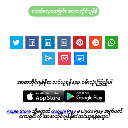
စတင်လေ့လာခြင်း အာဇာဘိုင်ဂျန်နီ
အာဇာဘိုင်ဂျန်နီစာ သင်ယူရန် app. စမ်းသုံးကြည့်ပါ
Apple Store
သို့မဟုတ်
Google Play
မှ LinGo Play အက်ပလီ
ကေးရှင်းကို အာဇာဘိုင်ဂျန်နီစာ သင်ယူရန်ရယူပါ