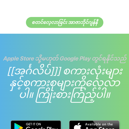
စတင်လေ့လာခြင်း အာဇာဘိုင်ဂျန်နီ
Apple Store သို့မဟုတ် Google Play တွင်ရနိုင်သည်
[[အင်္ဂလိပ်]]] စကားလုံးများ
နှင့်စကားစုများကိုလေ့လာ
ပါ။ ကြိုးစားကြည့်ပါ။