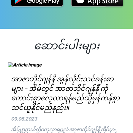
ဆောင်းပါးများ
အာဇာဘိုင်ဂျန်နီ အွန်လိုင်းသင်ခန်းစာ
များ - အိမ်တွင် အာဇာဘိုင်ဂျန်နီ ကို
ကောင်းစွာလေ့လာရန်မည်သို့မှန်ကန်စွာ
သင်ယူနိုင်မည်နည်း။
09.08.2023
အိမ်မှာဘယ်လိုလေ့လာရမလဲ အာဇာဘိုင်ဂျန်နီ အိမ်မှာ: