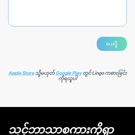
Apple Store
သို့မဟုတ်
Google Play
တွင် Lingo ကစားခြင်း
ကိုရယူပါ
သင့်ဘာသာစကားကိုရှာ