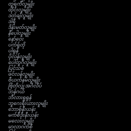
တူရကီလူမျိုး
ထိုင်းလူမျိုး
ဒတ်ချ်လူမျိုး
ဒါရီ
ဒိန်းမတ်လူမျိုး
နီပေါလူမျိုး
နော်ဝေး
ပက်ရှ်တို
ပါရှန်
ပိုလန်လူမျိုး
ပေါ်တူဂီလူမျိုး
ပြင်သစ်
ဖင်လန်လူမျိုး
ဗီယက်နမ်လူမျိုး
ဗြိတိလျှ အင်္ဂလိပ်
ဘန်ဂယ်
ဘီလားရုရှန်
ဘူဂေးရီးယားလူမျိုး
ဘောစ့်နီးယန်း
မက်စီဒိုးနီးယန်း
မလေးလူမျိုး
မာလာဂက်စီ