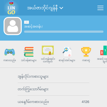
အယ်ဇာဘိုင်ဂျန်နီ
အဆင့်အတန်း
/
သင်တန်းဆင်း
အဆင့်သတ
ကစားသည်။
သင်ခန်းစာများ
စာရင်းအင်းများ
ကစားပွဲ
လက်မှတ်
ချက
အွန်လိုင်းကစားသူများ
တက်ကြွသောဂိမ်းများ
ယနေ့ဂိမ်းကစားသည်။
4126