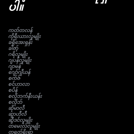
ပါ။
ကတ်တလန်
ကိုရီးယားလူမျိုး
ခရိုအေးရှန်း
ခါဇာ့်
ဂရိလူမျိုး
ဂျပန်လူမျိုး
ဂျာမန်
ဂျော်ဂျီယန်
စက်ဇ်
စင်ဟာလာ
စပိန်
စလိုဘက်နီးယန်း
စလိုဘ်
ဆိုမာလီ
ဆွာဟီလီ
ဆွီဒင်လူမျိုး
တမေးလ်လူမျိုး
တရုတ်ရိုးရာ