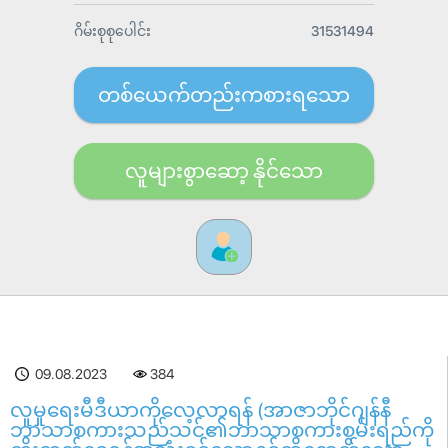
ဂိမ်းစုစုပေါင်း
31531494
တစ်ယေက်တည်းကစားရသော
လူများစွာဆော့ နိုင်သော
09.08.2023
384
လူမှုရေးမီဒီယာကိုလေ့လာရန် (အာဇာဘိုင်ဂျန်နီ
ဘာသာစကားသည်သင်၏ဘာသာစကားစွမ်းရည်ကို