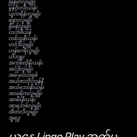
မြန်မာလူမျိူး
မွန်ဂိုးလီးယန်း
ယူကရိန်းလူမျိုး
ရရှားလူမျိုး
ရိုမန်လူမျိုး
လက်ဗီယန်
လစ်သူနီးယန်း
ဟင်ဒီလူမျိုး
ဟန်ဂေရီလူမျိုး
ဟီဘရူး
အက်စ်တိုနီးယန်း
အင်ဒိုလူမျိုး
အမ် မားဟရစ်
အယ်ဇာဘိုင်ဂျန်နီ
အယ်ဘေးနီးယန်း
အာဖရိကလူမျိူး
အာမီးနီးယန်း
အာရဘစ်လူမျိုး
အီတလီလူမျိုး
အူရဒူ
ယနေ့ Lingo Play အက်ပ