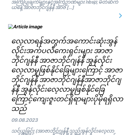
အကြံပြုချက်များနှင့်အကြံဥာဏ်များ nbsp; မိတ်ဆက်
ယနေ့ အာဇာဘိုင်ဂျန်နီ အာဇ […]
လေ့လာရန်အတွက်အကောင်းဆုံးအွန်
လိုင်းအက်ပလီကေးရှင်းများ အာဇာ
ဘိုင်ဂျန်နီ အာဇာဘိုင်ဂျန်နီ အွန်လိုင်း
လေ့လာမှုဖြစ်နိုင်ခြေများကြောင့် အာဇာ
ဘိုင်ဂျန်နီ အာဇာဘိုင်ဂျန်နီအာဇာဘိုင်ဂျ
န်နီ အွန်လိုင်းလေ့လာမှုဖြစ်နိုင်ခြေ
ကြောင့်ကျေးဇူးတင်ရှိရာများပိုမိုရရှိလာ
သည်
09.08.2023
သင်ယူခြင်း (အာဇာဘိုင်ဂျန်နီ သည်အွန်လိုင်းလေ့လာ