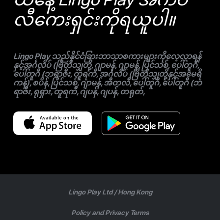
လီကေးရှင်းကိုရယူပါ။
Lingo Play သည်နိုင်ငံခြားဘာသာစကားများကိုလေ့လာရန်
နှင့်အင်္ဂလိပ် (ဗြိတိသျှတို့, ဂျာမန်, ဂျာမန်, ပြင်သစ်, ပေါ်တူဂီ,
ပေါ်တူဂီ (ဘရာဇီး, တူရကီ, အင်္ဂလိပ် (ဗြိတိသျှတို့နှင့်အမေရိ
ကန်), စပိန်, ပြင်သစ်, ဂျာမန်, အီတလီ, ပေါ်တူဂီ, ပေါ်တူဂီ (ဘ
ရာဇီး, ရုရှား, တူရကီ, ဂျပန်, ဂျပန်, တရုတ်,
Lingo Play Ltd /
Hong Kong
Policy and Privacy Terms