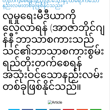
တိုးတက်စေရန်အသုံးဝင်သောနှင့်ထိရောက်သော
နည်းလမ်းတစ်ခုဖြစ်နိုင်သည်။
လူမှုရေးမီဒီယာကို
လေ့လာရန် (အာဇာဘိုင်ဂျ
န်နီ ဘာသာစကားသည်
သင်၏ဘာသာစကားစွမ်း
ရည်တိုးတက်စေရန်
အသုံးဝင်သောနည်းလမ်း
တစ်ခုဖြစ်နိုင်သည်။