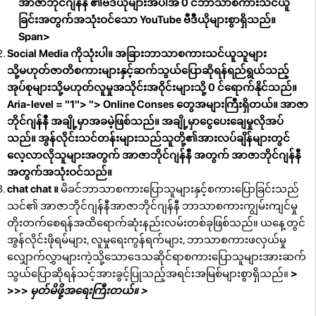
အာဇာဘိုင်ဂျန်နီ ၏ဗီဒီယိုများအပါအ 0 င်ဘာသာစကားသင်ယူ
ခြင်းအတွက်အသုံးဝင်သော YouTube ဗီဒီယိုများစွာရှိသည်။
Span>
Social Media ကိုသုံးပါ။ အခြားဘာသာစကားသင်ယူသူများ
သို့မဟုတ်ဇာတိစကားများနှင့်ဆက်သွယ်ပြောဆိုရန်ရည်ရွယ်သည့်
အုပ်စုများသို့မဟုတ်လူမှုအသိုင်းအဝိုင်းများသို့ 0 င်ရောက်နိုင်သည်။
Aria-level = "1">
">
Online Conses တွေအများကြီးရှိတယ်။ အာဇာ
ဘိုင်ဂျန်နီ အချို့မှာအခမဲ့ဖြစ်သည်။ အချို့မှာငွေပေးချေမှုလိုအပ်
သည်။ အွန်လိုင်းသင်တန်းများသည်သူတို့၏အားလပ်ချိန်များတွင်
လေ့လာလိုသူများအတွက် အာဇာဘိုင်ဂျန်နီ အတွက် အာဇာဘိုင်ဂျန်နီ
အတွက်အသုံးဝင်သည်။
chat chat ။
မိခင်ဘာသာစကားပြောသူများနှင့်စကားပြောခြင်းသည်
သင်၏ အာဇာဘိုင်ဂျန်နီအာဇာဘိုင်ဂျန်နီ ဘာသာစကားကျွမ်းကျင်မှု
တိုးတက်စေရန်အထိရောက်ဆုံးနည်းလမ်းတစ်ခုဖြစ်သည်။ ယနေ့တွင်
အွန်လိုင်းဖိုရမ်များ, လူမှုရေးကွန်ရက်များ, ဘာသာစကားဖလှယ်မှု
လျှောက်လွှာများကဲ့သို့သောဒေသဆိုင်ရာစကားပြောသူများအားဆက်
သွယ်ပြောဆိုရန်သင့်အားခွင့်ပြုသည့်အရင်းအမြစ်များစွာရှိသည်။
>
>>>
မှတ်မိဖို့အရေးကြီးတယ်။ >