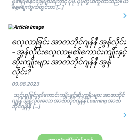
မှု၏ဖြစ်နိုင်ချေများကြောင့် ပိုမို. ပိုမိုလွယ်ကူလာသည်။ ယ
နေ့စျေးကွက်တွင်ဘာ […]
လေ့လာခြင်း အာဇာဘိုင်ဂျန်နီ အွန်လိုင်း
- အွန်လိုင်းလေ့လာမှု၏ကောင်းကျိုးနှင့်
ဆိုးကျိုးများ အာဇာဘိုင်ဂျန်နီ အွန်
လိုင်း?
09.08.2023
သင်ယူခြင်း၏ကောင်းကျိုးနှင့်ဆိုးကျိုးများ အာဇာဘိုင်
ဂျန်နီ အွန်လိုင်းလော အာဇာဘိုင်ဂျန်နီ Learning အာဇာ
ဘိုင်ဂျန်နီ […]