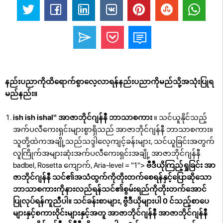
နည်းပညာကိုထိရောက်စွာလေ့လာရန်နည်းပညာကိုမည်သို့အသုံးပြုရ
မည်နည်း။
ish ish ishal" အာဇာဘိုင်ဂျန်နီ ဘာသာစကား
။ သင်ယူနိုင်သည့်
အက်ပလီကေးရှင်းများစွာရှိသည် အာဇာဘိုင်ဂျန်နီ ဘာသာစကား။
သူတို့ထဲကအချို့သည်သဒ္ဒါလေ့ကျင့်ခန်းများ, သင်ယူခြင်းအတွက်
လူကြိုက်အများဆုံးအက်ပလီကေးရှင်းအချို့ အာဇာဘိုင်ဂျန်နီ
badbel, Rosetta ကျောက်, Aria-level = "1">
ဗီဒီယိုကြည့်ရှုခြင်း အာ
ဇာဘိုင်ဂျန်နီ သင်၏အသံထွက်ကိုတိုးတက်စေရန်နှင့်ပြောဆိုသော
ဘာသာစကားကိုနားလည်ရန်သင်၏စွမ်းရည်ကိုတိုးတက်အောင်
ပြုလုပ်ရန်ကူညီပါ။ သင်ခန်းစာများ, ဗွီဒီယိုများပါ 0 င်သည့်စာပေ
များနှင့်စကားဝိုင်းများနှင့်အတူ အာဇာဘိုင်ဂျန်နီ အာဇာဘိုင်ဂျန်နီ