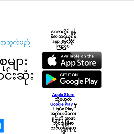
အာဇာဘိုင်ဂျန်
နီစာ သင်ယူရန်
ျားအတွက်မည်
app. စမ်းသုံး
ကြည့်ပါ
ုများ
်းဆုံး
Apple Store
သို့မဟုတ်
Google Play
မှ
LinGo Play
အက်ပလီကေး
ရှင်းကို အာဇာ
ဘိုင်ဂျန်နီစာ
သင်ယူရန်ရယူ
ပါ