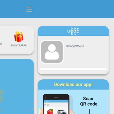
ပရိုဖိုင်
တ်
30 DAYS FREE
အဆင့်အတန်း
|
တိုးတက်မှု
တနင်္လာ
အင်္ဂါ
ဗုဒ္ဓဟူး
ကြာသာ