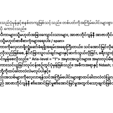
်ပုံမှန်နှင့်စနစ်တကျဖြစ်သင့်သည်။ တစ်ပတ်ကိုအကြိမ်ပေါင်းများစွ
 ပို. ကောင်းသည်။
ီကာများသို့မဟုတ်အခြားကျောင်းသားများ, အာဇာဘိုင်ဂျန်နီ အာဇာဘိုင်ဂ
ားသို့မဟုတ်စာစီစာကုံးများရေးပါ။ / span>
ကိုလေ့လာဖို့လှုံ့ဆော်ခံရဖို့အရမ်းအရေးကြီးတယ်။ သင်အောင်မြင်လို
ုသည်ဖြစ်စေ, နိုင်ငံခြားသူငယ်ချင်းများနှင့်ဆက်သွယ်လိုခြင်း, ခရီးသွားခ
မွန်စေလိုသည်။ " Aria-level = "1">
အမှားအယွင်းများ။
အမှားလုပ်မိရ
ကားသင်ယူခြင်းလုပ်ငန်းစဉ်တွင်ပုံမှန်ဖြစ်သည်။ အဓိကအရာနှင့် Ndash;
ို့ကိုထပ်ခါတလဲလဲမလုပ်ပါနှင့်။
္စည်းအသစ်များကိုလေ့လာရန်သင်အကြိမ်ပေါင်းများစွာထပ်ခါတလဲလဲပြုလ
အာဇာဘိုင်ဂျန်နီ ၏အောင်မြင်မှု၏အောင်မြင်မှုအတွက်သော့ချက်ဖြစ်