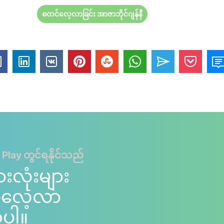
စတင်လေ့လာခြင်း အာဇာဘိုင်ဂျန်နီ
 Play တွင်ရနိုင်သည်
ားလုံးများ
ကိုလေ့လာ
်ပါ။