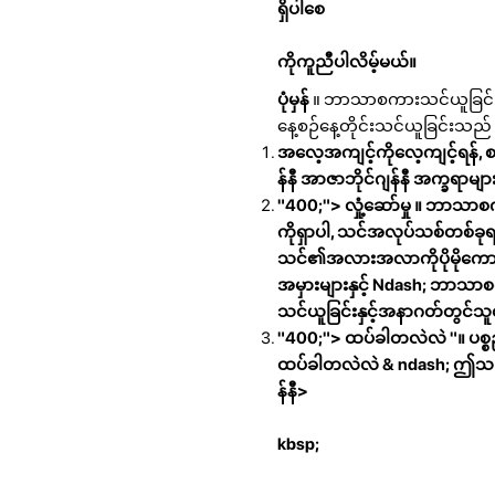
ရှိပါစေ
ကိုကူညီပါလိမ့်မယ်။
ပုံမှန်
။ ဘာသာစကားသင်ယူခြင်းသည
နေ့စဉ်နေ့တိုင်းသင်ယူခြင်းသည်
အလေ့အကျင့်ကိုလေ့ကျင့်ရန်, စပ
န်နီ အာဇာဘိုင်ဂျန်နီ အက္ခရာမျ
"400;">
လှုံ့ဆော်မှု
။ ဘာသာစကား
ကိုရှာပါ, သင်အလုပ်သစ်တစ်ခုရလိ
သင်၏အလားအလာကိုပိုမိုကောင်း
အမှားများနှင့် Ndash; ဘာသာစ
သင်ယူခြင်းနှင့်အနာဂတ်တွင်သူတ
"400;">
ထပ်ခါတလဲလဲ
"။ ပစ
ထပ်ခါတလဲလဲ & ndash; ဤသည် 
န်နီ>
kbsp;