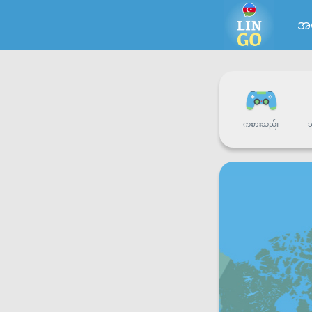
အယ
ကစားသည်။
သ