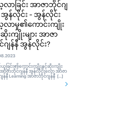
့လာခြင်း အာဇာဘိုင်ဂျ
ီ အွန်လိုင်း - အွန်လိုင်း
့လာမှု၏ကောင်းကျိုး
င့်ဆိုးကျိုးများ အာဇာ
င်ဂျန်နီ အွန်လိုင်း?
08.2023
ူခြင်း၏ကောင်းကျိုးနှင့်ဆိုးကျိုး
 အာဇာဘိုင်ဂျန်နီ အွန်လိုင်းလော အာဇာ
်ဂျန်နီ Learning အာဇာဘိုင်ဂျန်နီ […]