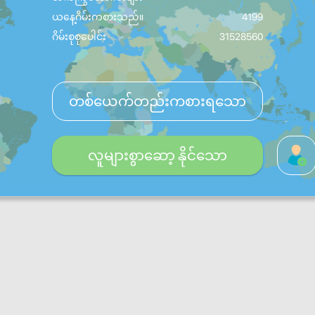
ယနေ့ဂိမ်းကစားသည်။
4199
ဂိမ်းစုစုပေါင်း
31528560
တစ်ယေက်တည်းကစားရသော
လူများစွာဆော့ နိုင်သော