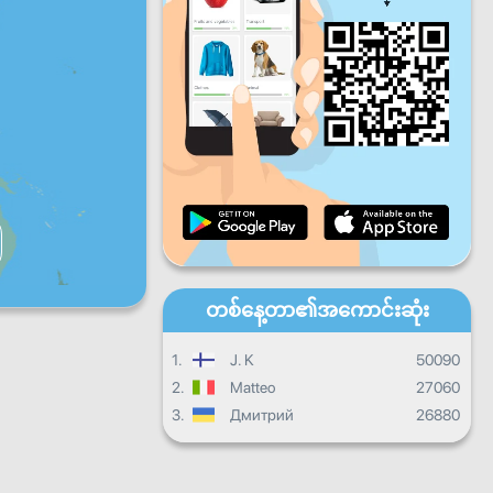
ပတေး
သောကြာ
စနေ
တနင်္ဂနွေ
နေ့စဉ်တိုးတက်မှု
လစဉ်တိုးတက်မှု
သင်တန်းဆင်းလက်မှတ်
ယေဘုယျတိုးတက်မှု
တစ်နေ့တာ၏အကောင်းဆုံး
1.
J. K
50090
2.
Matteo
27060
3.
Дмитрий
26880