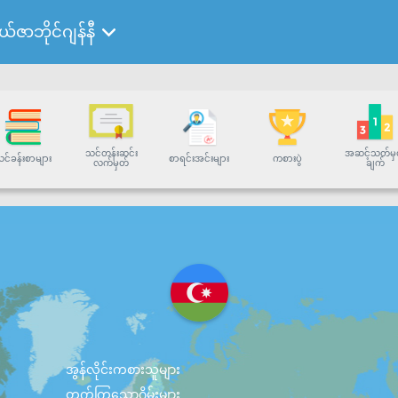
်ဇာဘိုင်ဂျန်နီ
သင်တန်းဆင်း
အဆင့်သတ်မှ
င်ခန်းစာများ
စာရင်းအင်းများ
ကစားပွဲ
လက်မှတ်
ချက်
အွန်လိုင်းကစားသူများ
တက်ကြွသောဂိမ်းများ