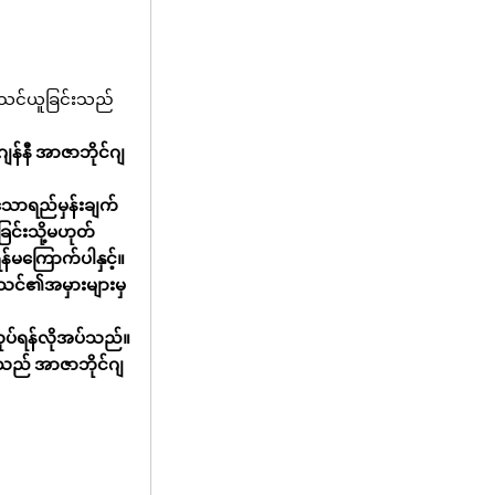
ာသင်ယူခြင်းသည်
ျန်နီ အာဇာဘိုင်ဂျ
သောရည်မှန်းချက်
ြင်းသို့မဟုတ်
န်မကြောက်ပါနှင့်။
 သင်၏အမှားများမှ
ုပ်ရန်လိုအပ်သည်။
သည် အာဇာဘိုင်ဂျ