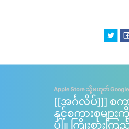
Apple Store သို့မဟုတ် Google
[[အင်္ဂလိပ်]]] စက
နှင့်စကားစုများ
ပါ။ ကြိုးစားကြည့