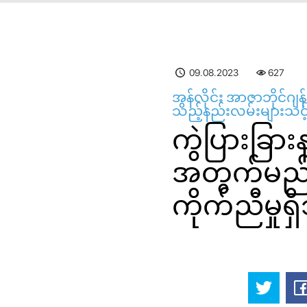
09.08.2023
627
အွန်လိုင်း အာဇာဘိုင်
သည့်နည်းလမ်းများသင့
ကွဲပြားခြ
အတွက်မည်သ
ကိုက်ညီမှုရ