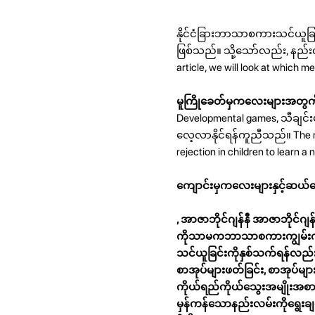
နိုင်ငံခြားဘာသာစကားသင်ယူခြင
ဖြစ်သည်။ သို့သော်လည်း, နည
article, we will look at which 
မူကြိုခေတ်မှကလေးများအတွ
Developmental games, သီချင
လေ့လာနိုင်ရန်ကူညီသည်။ The main
rejection in children to learn a
ကျောင်းမှကလေးများနှင့်ဆယ်
, အာဇာဘိုင်ဂျန်နီ အာဇာဘိုင်ဂ
ကိုသာမကဘာသာစကားကျွမ်းကျင်မ
သင်ယူခြင်းကိုနှစ်သက်ရန်လည်းအ
စာအုပ်များဖတ်ခြင်း, စာအုပ်မျ
ကိုယ်ရည်ကိုယ်သွေးအမျိုးအစ
မှန်ကန်သောနည်းလမ်းကိုရွေးချ