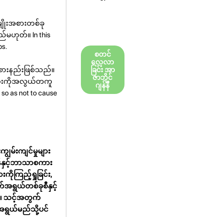
ျိုးအစားတစ်ခု
မဟုတ်။ In this
ps.
စတင်
လေ့လာ
စားနည်းဖြစ်သည်။
ခြင်း အာ
ဇာဘိုင်
စကားကိုအလွယ်တကူ
ဂျန်နီ
 so as not to cause
ျွမ်းကျင်မှုများ
န်နှင့်ဘာသာစကား
ိုကြည့်ရှုခြင်း,
်အရွယ်တစ်ခုစီနှင့်
်။ သင့်အတွက်
အရွယ်မည်သို့ပင်