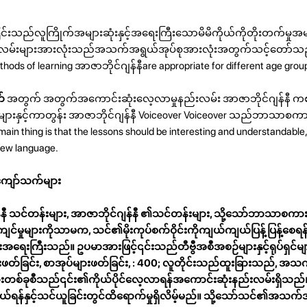
်းသည်လူကြိုက်အများဆုံးနှင့်အရေးကြီးသောမိမိကိုယ်ကိုတိုးတက်မှုအမ
်းလမ်းများအားလုံးသည်အသက်အရွယ်အုပ်စုအားလုံးအတွက်သင့်တော်သည်
methods of learning အာဇာဘိုင်ဂျန်နီare appropriate for different age grou
က်
အတွက် အတွက်အကောင်းဆုံးလေ့လာမှုနည်းလမ်း အာဇာဘိုင်ဂျန်နီ က
်းများနှင့်ကာတွန်း အာဇာဘိုင်ဂျန်နီ Voiceover Voiceover သည်ဘာသာ
 thing is that the lessons should be interesting and understandable,
 new language.
ကျော်သက်များ
ျန်နီ သင်တန်းများ, အာဇာဘိုင်ဂျန်နီ ၏သင်တန်းများ, သို့သော်ဘာသာစကားက
ှုများကိုသာမက, သင်၏မိုးကုပ်စက်ဝိုင်းကိုကျယ်ကျယ်ပြန့်ပြန့်စေရ
ရေးကြီးသည်။ ဥပမာအားဖြင့်၎င်းသည်တီဗွီအစီအစဉ်များနှင့်ရုပ်ရှင်များက
ားဖတ်ခြင်း, စာအုပ်များဖတ်ခြင်း, : 400; လူတိုင်းသည်ထူးခြားသည်, အသက
ားတစ်ခုစီသည်၎င်း၏ကိုယ်ပိုင်လေ့လာရန်အကောင်းဆုံးနည်းလမ်းရှိသည
ယ်ရန်နှင့်သင်ယူခြင်းတွင်ထိရောက်မှုရှိလိမ့်မည်။ သို့သော်သင်၏အသက်