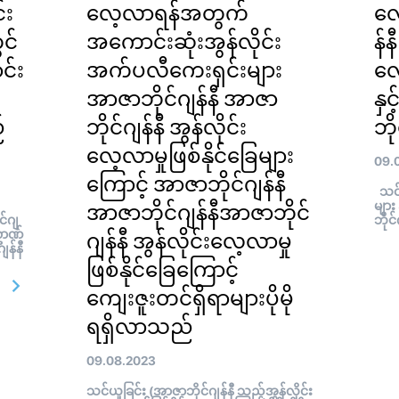
်း
လေ့လာရန်အတွက်
လေ
င်
အကောင်းဆုံးအွန်လိုင်း
န်န
င်း
အက်ပလီကေးရှင်းများ
လေ
အာဇာဘိုင်ဂျန်နီ အာဇာ
နှ
်
ဘိုင်ဂျန်နီ အွန်လိုင်း
ဘို
လေ့လာမှုဖြစ်နိုင်ခြေများ
09.
ကြောင့် အာဇာဘိုင်ဂျန်နီ
သင်ယ
များ
အာဇာဘိုင်ဂျန်နီအာဇာဘိုင်
်ဂျ
ဘိုင
ံဥာဏ်
ဂျန်နီ အွန်လိုင်းလေ့လာမှု
န်နီ
ဖြစ်နိုင်ခြေကြောင့်
ကျေးဇူးတင်ရှိရာများပိုမို
ရရှိလာသည်
09.08.2023
သင်ယူခြင်း (အာဇာဘိုင်ဂျန်နီ သည်အွန်လိုင်း