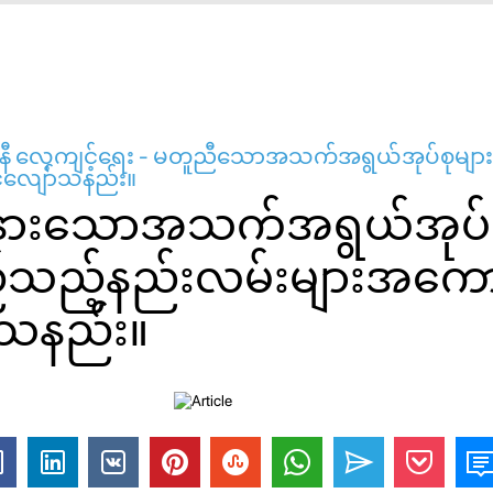
ဂျန်နီ လေ့ကျင့်ရေး - မတူညီသောအသက်အရွယ်အုပ်စုမ
်လျော်သနည်း။
ားနားသောအသက်အရွယ်အုပ်စ
ည့်နည်းလမ်းများအကောင
ှိသနည်း။