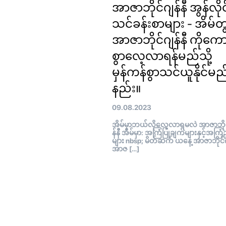
အာဇာဘိုင်ဂျန်နီ အွန်လိုင
သင်ခန်းစာများ - အိမ်တွ
အာဇာဘိုင်ဂျန်နီ ကိုကော
စွာလေ့လာရန်မည်သို့
မှန်ကန်စွာသင်ယူနိုင်မည
နည်း။
09.08.2023
အိမ်မှာဘယ်လိုလေ့လာရမလဲ အာဇာဘိုင
န်နီ အိမ်မှာ: အကြံပြုချက်များနှင့်အကြ
များ nbsp; မိတ်ဆက် ယနေ့ အာဇာဘိုင်ဂျ
အာဇ […]