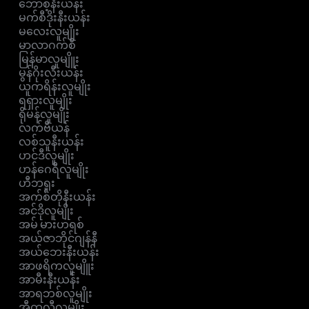
ဘောစ့်နီးယန်း
မက်စီဒိုးနီးယန်း
မလေးလူမျိုး
မာလာဂက်စီ
မြန်မာလူမျိူး
မွန်ဂိုးလီးယန်း
ယူကရိန်းလူမျိုး
ရရှားလူမျိုး
ရိုမန်လူမျိုး
လက်ဗီယန်
လစ်သူနီးယန်း
ဟင်ဒီလူမျိုး
ဟန်ဂေရီလူမျိုး
ဟီဘရူး
အက်စ်တိုနီးယန်း
အင်ဒိုလူမျိုး
အမ် မားဟရစ်
အယ်ဇာဘိုင်ဂျန်နီ
အယ်ဘေးနီးယန်း
အာဖရိကလူမျိူး
အာမီးနီးယန်း
အာရဘစ်လူမျိုး
အီတလီလူမျိုး