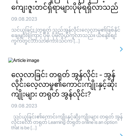
ကျေးဇူးတင်ရှိရာများပိုမိုရရှိလာသည်
09.08.2023
သင်ယူခြင်း (တရုတ် သည်အွန်လိုင်းလေ့လာမှု၏ဖြစ်နိုင်
ချေများကြောင့် ပိုမို. ပိုမိုလွယ်ကူလာသည်။ ယနေ့စျေး
ကွက်တွင်ဘာသာစကားသင်က […]
လေ့လာခြင်း တရုတ် အွန်လိုင်း - အွန်
လိုင်းလေ့လာမှု၏ကောင်းကျိုးနှင့်ဆိုး
ကျိုးများ တရုတ် အွန်လိုင်း?
09.08.2023
သင်ယူခြင်း၏ကောင်းကျိုးနှင့်ဆိုးကျိုးများ တရုတ် အွန်
လိုင်းလော တရုတ် Learning တရုတ် online is an option
that is be […]