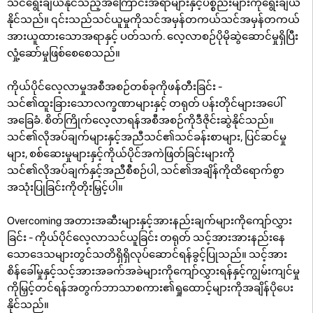
သင်ရွေးချယ်နိုင်သည့်အကြောင်းအရာများနှင့်ပစ္စည်းများကိုရွေးချယ်
နိုင်သည်။ ၎င်းသည်သင်ယူမှုကိုသင်အမှန်တကယ်သင်အမှန်တကယ်
အားယူထားသောအရာနှင့် ပတ်သက်. လေ့လာစဉ်ပိုမိုဆွဲဆောင်မှုရှိပြီး
လှုံ့ဆော်မှုဖြစ်စေစေသည်။
ကိုယ်ပိုင်လေ့လာမှုအစီအစဉ်တစ်ခုကိုဖန်တီးခြင်း -
သင်၏ထူးခြားသောလက္ခဏာများနှင့် တရုတ် ပန်းတိုင်များအပေါ်
အခြေခံ. စိတ်ကြိုက်လေ့လာရန်အစီအစဉ်ကိုဒီဇိုင်းဆွဲနိုင်သည်။
သင်၏လိုအပ်ချက်များနှင့်အညီသင်၏သင်ခန်းစာများ, ပြင်ဆင်မှု
များ, စစ်ဆေးမှုများနှင့်ကိုယ်ပိုင်အကဲဖြတ်ခြင်းများကို
သင်၏လိုအပ်ချက်နှင့်အညီစီစဉ်ပါ, သင်၏အချိန်ကိုထိရောက်စွာ
အသုံးပြုခြင်းကိုတိုးမြှင့်ပါ။
Overcoming အတားအဆီးများနှင့်အားနည်းချက်များကိုကျော်လွှား
ခြင်း - ကိုယ်ပိုင်လေ့လာသင်ယူခြင်း တရုတ် သင့်အားအားနည်းနေ
သောဒေသများတွင်သတိရှိရှိလုပ်ဆောင်ရန်ခွင့်ပြုသည်။ သင့်အား
စိန်ခေါ်မှုနှင့်သင့်အားအခက်အခဲများကိုကျော်လွှားရန်နှင့်ကျွမ်းကျင်မှု
ကိုမြှင့်တင်ရန်အတွက်ဘာသာစကား၏ရှုထောင့်များကိုအချိန်ပိုပေး
နိုင်သည်။