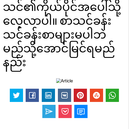
သင်၏ကိုယ်ပိုင်အပေါ်သို့
လေ့လာပါ။ စာသင်ခန်း
သင်ခန်းစာများမပါဘဲ
မည်သို့အောင်မြင်ရမည်
နည်း