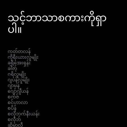
သင့်ဘာသာစကားကိုရှာ
ပါ။
ကတ်တလန်
ကိုရီးယားလူမျိုး
ခရိုအေးရှန်း
ခါဇာ့်
ဂရိလူမျိုး
ဂျပန်လူမျိုး
ဂျာမန်
ဂျော်ဂျီယန်
စက်ဇ်
စင်ဟာလာ
စပိန်
စလိုဘက်နီးယန်း
စလိုဘ်
ဆိုမာလီ