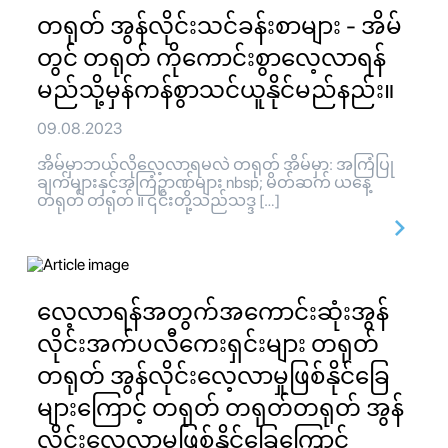
တရုတ် အွန်လိုင်းသင်ခန်းစာများ - အိမ်
တွင် တရုတ် ကိုကောင်းစွာလေ့လာရန်
မည်သို့မှန်ကန်စွာသင်ယူနိုင်မည်နည်း။
09.08.2023
အိမ်မှာဘယ်လိုလေ့လာရမလဲ တရုတ် အိမ်မှာ: အကြံပြု
ချက်များနှင့်အကြံဥာဏ်များ nbsp; မိတ်ဆက် ယနေ့
တရုတ် တရုတ် ။ ၎င်းတို့သည်သဒ္ဒ […]
လေ့လာရန်အတွက်အကောင်းဆုံးအွန်
လိုင်းအက်ပလီကေးရှင်းများ တရုတ်
တရုတ် အွန်လိုင်းလေ့လာမှုဖြစ်နိုင်ခြေ
များကြောင့် တရုတ် တရုတ်တရုတ် အွန်
လိုင်းလေ့လာမှုဖြစ်နိုင်ခြေကြောင့်