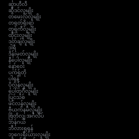
ဆွာဟီလီ
ဆွီဒင်လူမျိုး
တမေးလ်လူမျိုး
တရုတ်ရိုးရာ
တူရကီလူမျိုး
ထိုင်းလူမျိုး
ဒတ်ချ်လူမျိုး
ဒါရီ
ဒိန်းမတ်လူမျိုး
နီပေါလူမျိုး
နော်ဝေး
ပက်ရှ်တို
ပါရှန်
ပိုလန်လူမျိုး
ပေါ်တူဂီလူမျိုး
ပြင်သစ်
ဖင်လန်လူမျိုး
ဗီယက်နမ်လူမျိုး
ဗြိတိလျှ အင်္ဂလိပ်
ဘန်ဂယ်
ဘီလားရုရှန်
ဘူဂေးရီးယားလူမျိုး