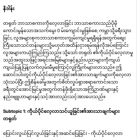
နိဒါန်း
တရုတ် ဘာသာစကားကိုလေ့လာခြင်း ဘာသာစကားသည်ပိုမို
ကောင်းမွန်သောအသက်မွေး 0 မ်းကျောင်းမှုဖြစ်စေ, ကမ္ဘာသို့ခရီးသွား
ခြင်း, လူအများစုကဘာသာစကားကျွမ်းကျင်မှုရရှိရန်အတွက်စျေး
ကြီးသောသင်တန်းများသို့မဟုတ်အထိန်းငှားရမ်းရန်လိုအပ်ကြောင်း
လူအများကယုံကြည်ကြသည်။ သို့သော် တရုတ် ၏ကိုယ်ပိုင်လေ့လာမှု
သည်အထူးသဖြင့်အရင်းအမြစ်များနှင့်နည်းပညာများကိုကျယ်
ကျယ်ပြန့်ပြန့်လက်လှမ်းမီမှုကြောင့်လူကြိုက်များလာသည်။ ဤ
ဆောင်းပါးတွင်ကိုယ်ပိုင်လေ့လာခြင်း၏အားသာချက်များကိုလေ့လာ
သုံးသပ်ပြီး ဤစိန်ခေါ်မှုအတွက်စိတ်လှုပ်ရှားစရာကောင်းသော
ခရီးတွင်အောင်မြင်မှုအတွက်တန်ဖိုးရှိသောအကြံဥာဏ်များနှင့်
နည်းဗျူဟာများနှင့်သင့်အားလည်းသင့်အားပေးသည်။
Subtopic 1: ကိုယ်ပိုင်လေ့လာသင်ယူခြင်း၏အားသာချက်များ
တရုတ်
ပြောင်းလွယ်ပြင်လွယ်ခြင်းနှင့်အဆင်ပြေခြင်း - ကိုယ်ပိုင်လေ့လာ