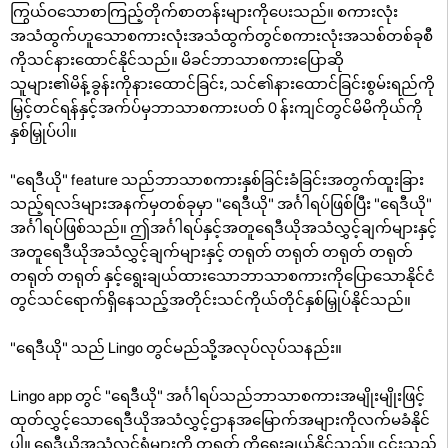
ကြွယ်ဝသောစာကြည့်တိုက်စာတန်းများကိုပေးသည်။ စကားလုံး
အသံထွက်ဟူသောစကားလုံးအသံထွက်တွင်စကားလုံးအသစ်တစ်ခုစီ
ကိုသင်နားထောင်နိုင်သည်။ မိခင်ဘာသာစကားပြောဆို
သူများ၏မိန့်ခွန်းကိုနားထောင်ခြင်း, သင်၏နားထောင်ခြင်းစွမ်းရည်ကို
မြှင့်တင်ရန်နှင့်အက်ပ်မှဘာသာစကားပတ် 0 န်းကျင်တွင်မိမိကိုယ်ကို
နှစ်မြှုပ်ပါ။
"ရေဒီယို" feature သည်ဘာသာစကားနှစ်ခြင်းခံခြင်းအတွက်ထူးခြား
သည့်ရလဒ်များအနက်မှတစ်ခုမှာ "ရေဒီယို" အင်္ဂါရပ်ဖြစ်ပြီး "ရေဒီယို"
အင်္ဂါရပ်ဖြစ်သည်။ ဤအင်္ဂါရပ်နှင့်အတူရေဒီယိုအသံလွှင့်ချက်များနှင့်
အတူရေဒီယိုအသံလွှင့်ချက်များနှင့် တရုတ် တရုတ် တရုတ် တရုတ်
တရုတ် တရုတ် နှင့်ရွေးချယ်ထားသောဘာသာစကားကိုပြောသောနိုင်ငံ
တွင်သင်ရောက်ရှိနေသည့်အတိုင်းသင်ကိုယ်တိုင်နှစ်မြှုပ်နိုင်သည်။
"ရေဒီယို" သည် Lingo တွင်မည်သို့အလုပ်လုပ်သနည်း။
Lingo app တွင် "ရေဒီယို" အင်္ဂါရပ်သည်ဘာသာစကားအမျိုးမျိုးဖြင့်
ထုတ်လွှင့်သောရေဒီယိုအသံလွှင့်ဌာနအမြောက်အများကိုလက်မခံနိုင်
ပါ။ ရေဒီယိုအသံလွှင့်ရုံများကို တရုတ် ကိုရွေးချယ်နိုင်သည်။ ၎င်းသည်