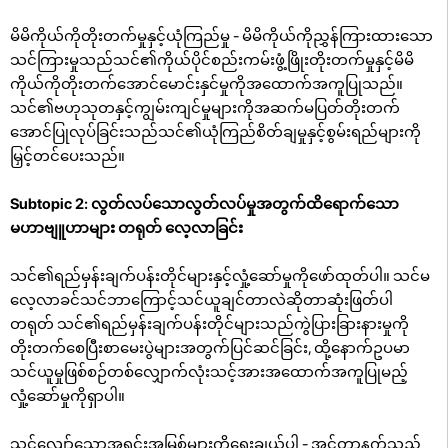
မိမိကိုယ်ကိုတိုးတက်မှုနှင့်ယုံကြည်မှု - မိမိကိုယ်ကိုညွှန်ကြားထားသော
သင်ကြားမှုသည်သင်၏ကိုယ်ပိုင်စည်းကမ်းဖွံ့ဖြိုးတိုးတက်မှုနှင့်မိမိ
ကိုယ်ကိုတိုးတက်အောင်မောင်းနှင်မှုကိုအထောက်အကူပြုသည်။
သင်၏ဗဟုသုတနှင့်ကျွမ်းကျင်မှုများကိုအဆက်မပြတ်တိုးတက်
အောင်ပြုလုပ်ခြင်းသည်သင်၏ယုံကြည်စိတ်ချမှုနှင့်စွမ်းရည်များကို
မြှင့်တင်ပေးသည်။
Subtopic 2: လွတ်လပ်သောလွတ်လပ်မှုအတွက်ထိရောက်သော
မဟာဗျူဟာများ တရုတ် လေ့လာခြင်း
သင်၏ရည်မှန်းချက်ပန်းတိုင်များနှင့်လှုံ့ဆော်မှုကိုဖော်ထုတ်ပါ။ သင်မ
လေ့လာခင်သင်ဘာကြောင့်သင်ယူချင်တာလဲဆိုတာဆုံးဖြတ်ပါ
တရုတ် သင်၏ရည်မှန်းချက်ပန်းတိုင်များသည်ကွဲပြားခြားနားမှုကို
တိုးတက်စေပြီးစာမေးပွဲများအတွက်ပြင်ဆင်ခြင်း, ထို့နောက်ဥပမာ
သင်ယူမှုဖြစ်စဉ်တစ်လျှောက်လုံးသင့်အားအထောက်အကူပြုမည့်
လှုံ့ဆော်မှုကိုရှာပါ။
သင့်လျော်သောအရင်းအမြစ်များကိုရွေးချယ်ပါ - အင်တာနက်သည်