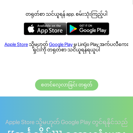
တရုတ်စာ သင်ယူရန် app. စမ်းသုံးကြည့်ပါ
Apple Store
သို့မဟုတ်
Google Play
မှ LinGo Play အက်ပလီကေး
ရှင်းကို တရုတ်စာ သင်ယူရန်ရယူပါ
စတင်လေ့လာခြင်း တရုတ်
Apple Store သို့မဟုတ် Google Play တွင်ရနိုင်သည်