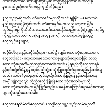
ဘာသာစကားစပီကာများကိုပိုမိုနားလည်ရန်နှင့်သင်၏အလုံးစုံ
နားလည်မှုတိုးတက်စေရန်ကူညီလိမ့်မည်။
နည်းပညာနှင့်အက်ပလီကေးရှင်းများကိုအသုံးချခြင်း - ခေတ်သစ်
နည်းပညာနှင့်မိုဘိုင်းအက်ပလီကေးရှင်းများသည်လေ့လာခြင်း
လုပ်ငန်းစဉ်ကိုသိသိသာသာသက်သာစေနိုင်သည်။ သင့်ရဲ့ကျွမ်းကျင်မှု
ကိုမြှင့်တင်ပေးပါကအပြန်အလှန်အကျိုးသက်ရောက်မှုရှိသည့်
လေ့ကျင့်ခန်းများ,
စာပိုဒ်တိုများနှင့်စာပိုဒ်တိုများ - တစ် ဦး ချင်းစကားလုံးများသာမက
လေ့လာခြင်း - လေ့လာနေသောစကားစုများကိုလေ့လာခြင်းသည်
စကားလုံးများကိုမည်သည့်စကားလုံးအသုံးပြုရမည်ကိုလေ့လာရန်
နှင့်၎င်းတို့၏မိန့်ခွန်းတွင်မည်သို့အသုံးပြုသည်ကိုနားလည်ရန်သင်ယူ
သည်။ သင်၏မှတ်ဉာဏ်တွင်သူတို့ကိုအားဖြည့်ရန်နှင့်အခြေအနေ
အမျိုးမျိုးတွင်၎င်းတို့ကိုအသုံးပြုရန်စကားလုံးအသစ်များကို
စကားလုံးအသစ်များဖြင့်ဖြည့်ဆည်းပေးရန်စာကြောင်းများနှင့်စကားစု
များကိုတည်ဆောက်ပါ။
လေ့လာရေးဂိမ်းကိုလေ့လာပါ။ သဒ္ဒါစည်းမျဉ်းစည်းကမ်းများကို