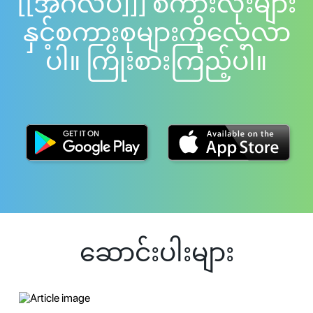
[[အင်္ဂလိပ်]]] စကားလုံးများ
နှင့်စကားစုများကိုလေ့လာ
ပါ။ ကြိုးစားကြည့်ပါ။
ဆောင်းပါးများ