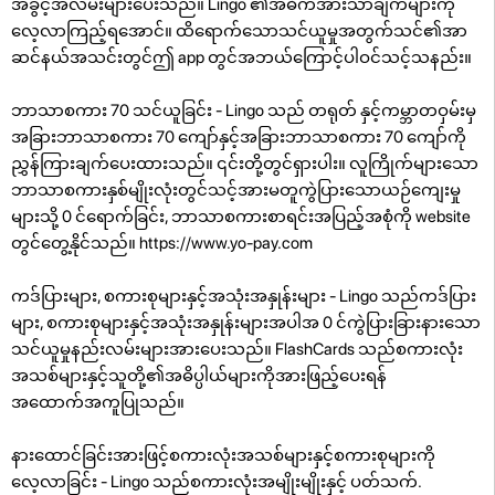
အခွင့်အလမ်းများပေးသည်။ Lingo ၏အဓိကအားသာချက်များကို
လေ့လာကြည့်ရအောင်။ ထိရောက်သောသင်ယူမှုအတွက်သင်၏အာ
ဆင်နယ်အသင်းတွင်ဤ app တွင်အဘယ်ကြောင့်ပါဝင်သင့်သနည်း။
ဘာသာစကား 70 သင်ယူခြင်း - Lingo သည် တရုတ် နှင့်ကမ္ဘာတဝှမ်းမှ
အခြားဘာသာစကား 70 ကျော်နှင့်အခြားဘာသာစကား 70 ကျော်ကို
ညွှန်ကြားချက်ပေးထားသည်။ ၎င်းတို့တွင်ရှားပါး။ လူကြိုက်များသော
ဘာသာစကားနှစ်မျိုးလုံးတွင်သင့်အားမတူကွဲပြားသောယဉ်ကျေးမှု
များသို့ 0 င်ရောက်ခြင်း, ဘာသာစကားစာရင်းအပြည့်အစုံကို website
တွင်တွေ့နိုင်သည်။ https://www.yo-pay.com
ကဒ်ပြားများ, စကားစုများနှင့်အသုံးအနှုန်းများ - Lingo သည်ကဒ်ပြား
များ, စကားစုများနှင့်အသုံးအနှုန်းများအပါအ 0 င်ကွဲပြားခြားနားသော
သင်ယူမှုနည်းလမ်းများအားပေးသည်။ FlashCards သည်စကားလုံး
အသစ်များနှင့်သူတို့၏အဓိပ္ပါယ်များကိုအားဖြည့်ပေးရန်
အထောက်အကူပြုသည်။
နားထောင်ခြင်းအားဖြင့်စကားလုံးအသစ်များနှင့်စကားစုများကို
လေ့လာခြင်း - Lingo သည်စကားလုံးအမျိုးမျိုးနှင့် ပတ်သက်.