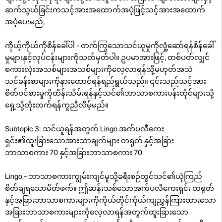
ဆက်သွယ်ခြင်းကသင့်အားအထောက်အပံ့ဖြင့်သင့်အားအထောက်
အပံ့ပေးမည်,
ကိုယ့်ကိုယ်ကိုစိန်ခေါ်ပါ - တက်ကြွသောသင်ယူမှုကိုလှုံ့ဆော်ရန်စိန်ခေါ်
မှုများနှင့်လုပ်ငန်းများကိုသတ်မှတ်ပါ။ ဥပမာအားဖြင့်, တစ်ပတ်လျှင်
စကားလုံးအသစ်များအသစ်များကိုလေ့လာရန်သို့မဟုတ်အသံ
သင်ခန်းစာများကိုနားထောင်ရန်ရည်ရွယ်သည်။ ၎င်းသည်သင့်အား
စိတ်ဝင်စားမှုကိုထိန်းသိမ်းရန်နှင့်သင်၏ဘာသာစကားပန်းတိုင်များသို့
ရှေ့သို့တိုးတက်ရန်ကူညီလိမ့်မည်။
Subtopic 3: သင်ယူရန်အတွက် Lingo အက်ပလီကေး
ရှင်း၏ထူးခြားသောအားသာချက်များ တရုတ် နှင့်အခြား
ဘာသာစကား 70 နှင့်အခြားဘာသာစကား 70
Lingo - ဘာသာစကားကျွမ်းကျင်မှုသို့ခရီးစဉ်တွင်သင်၏ယုံကြည်
စိတ်ချရသောမိတ်ဖက်။ ဤဆန်းသစ်သောအက်ပလီကေးရှင်း တရုတ်
နှင့်အခြားဘာသာစကားများကိုကိုယ်တိုင်ကိုယ်ကျညွှန်ကြားထားသော
အခြားဘာသာစကားများကိုလေ့လာရန်အတွက်ထူးခြားသော