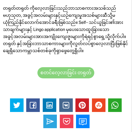
တရုတ်တရုတ် ကိုလေ့လာခြင်းသည်ဘာသာစကားအသစ်သည်
ဗဟုသုတ, အခွင့်အလမ်းများနှင့်ယဉ်ကျေးမှုအသစ်များဆီသို့မ
ယုံကြည်နိုင်လောက်အောင်ခရီးဖြစ်သည်။ Self- သင်ယူခြင်း၏အား
သာချက်များနှင့် Lingo application မှပေးသောထူးခြားသော
အခွင့်အလမ်းများအားအကျိုးကျေးဇူးများကိုရဲရင့်စွာရှေ့သို့လိုက်ပါ။
တရုတ် နှင့်အခြားဘာသာစကားများကိုလွတ်လပ်စွာလေ့လာပြီးဖြစ်နိုင်
ချေရှိသောကမ္ဘာသစ်တစ်ခုကိုရှာဖွေတွေ့ရှိပါ။
စတင်လေ့လာခြင်း တရုတ်