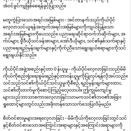
အံဝင်ခွင်ကျဖြစ်စေရန်ခွင့်ပြုသည်။
မတူကွဲပြားသောအရင်းအမြစ်များ - အင်တာနက်သည်ကိုယ်ပိုင်
လေ့လာသင်ယူရန်အတွက်အရင်းအမြစ်များကိုကျယ်ပြန့်သော
အရင်းအမြစ်များကိုပေးသည်။ ပညာရေးဆိုင်ရာဝက်ဘ်ဆိုက်များ, အ
က်ပ်များ, ဗွီဒီယိုသင်ခန်းစာများ, အော်ဒီယိုများ, သင်၏နှစ်သက်ရာနှင့်
ပညာရေးရည်မှန်းချက်များနှင့်ကိုက်ညီသောရွေးချယ်စရာများကိုသင်
ရွေးချယ်နိုင်သည်။
ကိုယ်ပိုင်အဖွဲ့အစည်းနှင့်တာ 0 န်ယူမှု - ကိုယ်ပိုင်လေ့လာခြင်းသည်မိမိ
ကိုယ်ကိုစည်းရုံးရေးစွမ်းရည်နှင့်တာဝန်ယူမှုကိုပြုလုပ်ရန်လိုအပ်သည်။
သင်သည်သင်၏ကိုယ်ပိုင်သင်ယူမှုကိုစီစဉ်, ရည်မှန်းချက်များထား,
သင်၏တိုးတက်မှုကိုစောင့်ကြည့်လေ့လာပါ။ ဤကျွမ်းကျင်မှု
များသည်ဘာသာစကားလေ့လာခြင်းသာမကသင်၏ဘဝ၏အခြား
ရှုထောင့်များတွင်လည်းအဖိုးတန်သောသက်သေပြလိမ့်မည်။
စိတ်ဝင်စားမှုများအရလေ့လာခြင်း - မိမိကိုယ်ကိုလေ့လာခြင်းတွင်သင်
နှင့်စိတ်ဝင်စားသောအကြောင်းအရာများနှင့်အကြောင်းအရာများကို