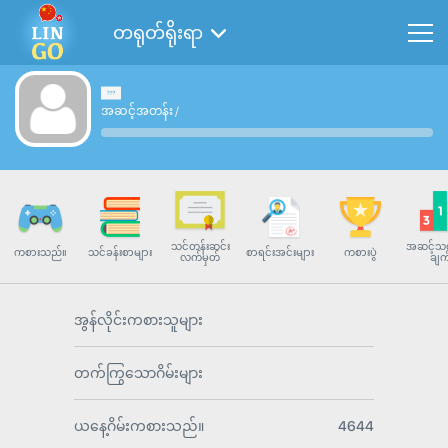
တရုတ်ရိုးရာ
အဆင့်အတန်း
/
သင်တန်းဆင်း
အဆင့်သတ
ကစားသည်။
သင်ခန်းစာများ
စာရင်းအင်းများ
ကစားပွဲ
လက်မှတ်
ချက
အွန်လိုင်းကစားသူများ
တက်ကြွသောဂိမ်းများ
ယနေ့ဂိမ်းကစားသည်။
4644