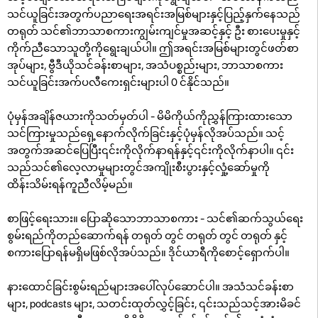
သင်ယူခြင်းအတွက်ပညာရေးအရင်းအမြစ်များနှင့်ပြည့်နှက်နေသည်
တရုတ် သင်၏ဘာသာစကားကျွမ်းကျင်မှုအဆင့်နှင့် ဦး စားပေးမှုနှင့်
ကိုက်ညီသောသူတို့ကိုရွေးချယ်ပါ။ ဤအရင်းအမြစ်များတွင်ဖတ်စာ
အုပ်များ, ဗွီဒီယိုသင်ခန်းစာများ, အသံပစ္စည်းများ, ဘာသာစကား
သင်ယူခြင်းအက်ပလီကေးရှင်းများပါ 0 င်နိုင်သည်။
ပုံမှန်အချိန်ဇယားကိုသတ်မှတ်ပါ - မိမိကိုယ်ကိုညွှန်ကြားထားသော
သင်ကြားမှုသည်ရှေ့နောက်လိုက်ခြင်းနှင့်ပုံမှန်လိုအပ်သည်။ သင့်
အတွက်အဆင်ပြေပြီး၎င်းကိုလိုက်နာရန်နှင့်၎င်းကိုလိုက်နာပါ။ ၎င်း
သည်သင်၏လေ့လာမှုများတွင်အကျိုးစီးပွားနှင့်လှုံ့ဆော်မှုကို
ထိန်းသိမ်းရန်ကူညီလိမ့်မည်။
စာဖြင့်ရေးသား။ ပြောဆိုသောဘာသာစကား - သင်၏ဆက်သွယ်ရေး
စွမ်းရည်ကိုတည်ဆောက်ရန် တရုတ် တွင် တရုတ် တွင် တရုတ် နှင့်
စကားပြောရန်မရှိမဖြစ်လိုအပ်သည်။ ဒိုင်ယာရီကိုစောင့်ရှောက်ပါ။
နားထောင်ခြင်းစွမ်းရည်များအပေါ်လုပ်ဆောင်ပါ။ အသံသင်ခန်းစာ
များ, podcasts များ, သတင်းထုတ်လွှင့်ခြင်း, ၎င်းသည်သင့်အားမိခင်