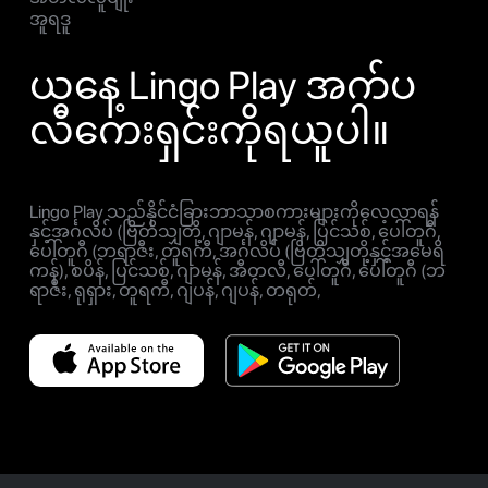
အူရဒူ
ယနေ့ Lingo Play အက်ပ
လီကေးရှင်းကိုရယူပါ။
Lingo Play သည်နိုင်ငံခြားဘာသာစကားများကိုလေ့လာရန်
နှင့်အင်္ဂလိပ် (ဗြိတိသျှတို့, ဂျာမန်, ဂျာမန်, ပြင်သစ်, ပေါ်တူဂီ,
ပေါ်တူဂီ (ဘရာဇီး, တူရကီ, အင်္ဂလိပ် (ဗြိတိသျှတို့နှင့်အမေရိ
ကန်), စပိန်, ပြင်သစ်, ဂျာမန်, အီတလီ, ပေါ်တူဂီ, ပေါ်တူဂီ (ဘ
ရာဇီး, ရုရှား, တူရကီ, ဂျပန်, ဂျပန်, တရုတ်,