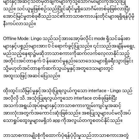
များနှင့်အဆင့်သတ်မှတ်ချက်များကဲ့သို့သောဂိမ်းများကိုအသုံးပြု
သည်။ သင်ယူမှုဖြစ်စဉ်သည်ပြိုင်ဆိုင်မှုရှိသောဂိမ်းတစ်ခုဖြစ်လာပြီး
အောင်မြင်မှုတစ်ခုစီသည်သင်၏ဘာသာစကားပန်းတိုင်များရရှိရန်ပိုမို
နီးကပ်လာသည်။
Offline Mode: Lingo သည်သင့်အားအော့ဖ်လိုင်း mode ရှိသင်ခန်းစာ
များနှင့်ပစ္စည်းများအား 0 င်ရောက်ခွင့်ပြုသည်။ ၎င်းသည်အချိန်မရွေး,
မည်သည့်နေရာ၌မဆိုဘာသာစကားကိုဆက်လက်လေ့လာနိုင်သည့်
အတိုင်းအင်တာနက် 0 န်ဆောင်မှုနည်းသောဒေသများရှိခရီးသွားခြင်း
သို့မဟုတ်အင်တာနက်ဆက်သွယ်မှုနှင့်အတူဒေသများတွင်
အထူးသဖြင့်အဆင်ပြေသည်။
ထိုးထွင်းသိမြင်မှုနှင့်အသုံးပြုရလွယ်ကူသော interface - Lingo သည်
အလိုလို သိ. အသုံးပြုရလွယ်ကူသော interface တစ်ခုဖြစ်ပြီး
အသက်အရွယ်အုပ်စုများနှင့်ဘာသာစကားကျွမ်းကျင်မှုအဆင့်
အားလုံးအတွက်အကောင်းဆုံးဖြစ်သည်။ အစပြုသူများပင်မလိုအပ်
သောရှုပ်ထွေးမှုများမရှိဘဲ app ကိုအလွယ်တကူစတင်နိုင်သည်။
ဘာသာစကားမျိုးစုံကိုထောက်ပံ့ရန်ပံ့ပိုးမှုသည်ဘာသာစကားအတွဲ