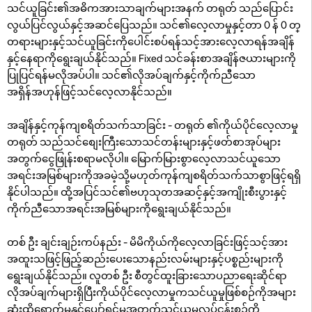
သင်ယူခြင်း၏အဓိကအားသာချက်များအနက် တရုတ် သည်ပြောင်း
လွယ်ပြင်လွယ်နှင့်အဆင်ပြေသည်။ သင်၏လေ့လာမှုနှင့်တာ 0 န် 0 တ္
တရားများနှင့်သင်ယူခြင်းကိုပေါင်းစပ်ရန်သင့်အားလေ့လာရန်အချိန်
နှင့်နေရာကိုရွေးချယ်နိုင်သည်။ Fixed သင်ခန်းစာအချိန်ဇယားများကို
ပြုပြင်ရန်မလိုအပ်ပါ။ သင်၏လိုအပ်ချက်နှင့်ကိုက်ညီသော
အရှိန်အဟုန်ဖြင့်သင်လေ့လာနိုင်သည်။
အချိန်နှင့်ကုန်ကျစရိတ်သက်သာခြင်း - တရုတ် ၏ကိုယ်ပိုင်လေ့လာမှု
တရုတ် သည်သင်စျေးကြီးသောသင်တန်းများနှင့်ဖတ်စာအုပ်များ
အတွက်ငွေဖြုန်းစရာမလိုပါ။ မြောက်မြားစွာလေ့လာသင်ယူသော
အရင်းအမြစ်များကိုအခမဲ့သို့မဟုတ်ကုန်ကျစရိတ်သက်သာစွာဖြင့်ရရှိ
နိုင်ပါသည်။ ထို့အပြင်သင်၏ဗဟုသုတအဆင့်နှင့်အကျိုးစီးပွားနှင့်
ကိုက်ညီသောအရင်းအမြစ်များကိုရွေးချယ်နိုင်သည်။
တစ် ဦး ချင်းချဉ်းကပ်နည်း - မိမိကိုယ်ကိုလေ့လာခြင်းဖြင့်သင့်အား
အထူးသဖြင့်ဖြည့်ဆည်းပေးသောနည်းလမ်းများနှင့်ပစ္စည်းများကို
ရွေးချယ်နိုင်သည်။ လူတစ် ဦး စီတွင်ထူးခြားသောပညာရေးဆိုင်ရာ
လိုအပ်ချက်များရှိပြီးကိုယ်ပိုင်လေ့လာမှုကသင်ယူမှုဖြစ်စဉ်ကိုအများ
ဆုံးထိရောက်မှုနှင့်ပျော်ရွှင်မှုအတွက်သင်ယူမှုလုပ်ငန်းစဉ်ကို