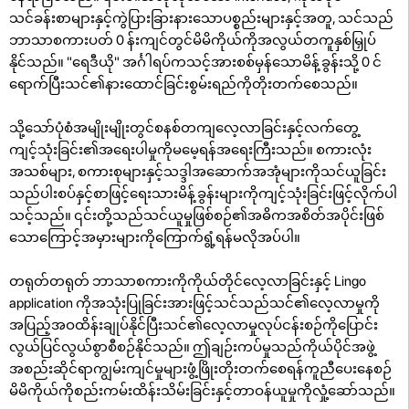
သင်ခန်းစာများနှင့်ကွဲပြားခြားနားသောပစ္စည်းများနှင့်အတူ, သင်သည်
ဘာသာစကားပတ် 0 န်းကျင်တွင်မိမိကိုယ်ကိုအလွယ်တကူနှစ်မြှုပ်
နိုင်သည်။ "ရေဒီယို" အင်္ဂါရပ်ကသင့်အားစစ်မှန်သောမိန့်ခွန်းသို့ 0 င်
ရောက်ပြီးသင်၏နားထောင်ခြင်းစွမ်းရည်ကိုတိုးတက်စေသည်။
သို့သော်ပုံစံအမျိုးမျိုးတွင်စနစ်တကျလေ့လာခြင်းနှင့်လက်တွေ့
ကျင့်သုံးခြင်း၏အရေးပါမှုကိုမမေ့ရန်အရေးကြီးသည်။ စကားလုံး
အသစ်များ, စကားစုများနှင့်သဒ္ဒါအဆောက်အအုံများကိုသင်ယူခြင်း
သည်ပါးစပ်နှင့်စာဖြင့်ရေးသားမိန့်ခွန်းများကိုကျင့်သုံးခြင်းဖြင့်လိုက်ပါ
သင့်သည်။ ၎င်းတို့သည်သင်ယူမှုဖြစ်စဉ်၏အဓိကအစိတ်အပိုင်းဖြစ်
သောကြောင့်အမှားများကိုကြောက်ရွံ့ရန်မလိုအပ်ပါ။
တရုတ်တရုတ် ဘာသာစကားကိုကိုယ်တိုင်လေ့လာခြင်းနှင့် Lingo
application ကိုအသုံးပြုခြင်းအားဖြင့်သင်သည်သင်၏လေ့လာမှုကို
အပြည့်အဝထိန်းချုပ်နိုင်ပြီးသင်၏လေ့လာမှုလုပ်ငန်းစဉ်ကိုပြောင်း
လွယ်ပြင်လွယ်စွာစီစဉ်နိုင်သည်။ ဤချဉ်းကပ်မှုသည်ကိုယ်ပိုင်အဖွဲ့
အစည်းဆိုင်ရာကျွမ်းကျင်မှုများဖွံ့ဖြိုးတိုးတက်စေရန်ကူညီပေးနေစဉ်
မိမိကိုယ်ကိုစည်းကမ်းထိန်းသိမ်းခြင်းနှင့်တာဝန်ယူမှုကိုလှုံ့ဆော်သည်။