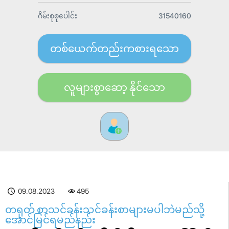
ဂိမ်းစုစုပေါင်း
31540160
တစ်ယေက်တည်းကစားရသော
လူများစွာဆော့ နိုင်သော
09.08.2023
495
တရုတ် စာသင်ခန်းသင်ခန်းစာများမပါဘဲမည်သို့
အောင်မြင်ရမည်နည်း