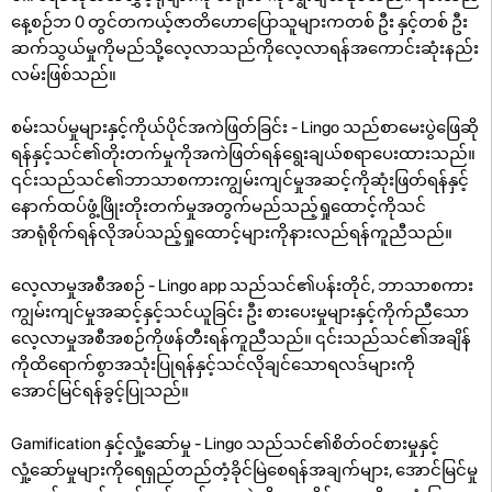
နေ့စဉ်ဘ 0 တွင်တကယ့်ဇာတိဟောပြောသူများကတစ် ဦး နှင့်တစ် ဦး
ဆက်သွယ်မှုကိုမည်သို့လေ့လာသည်ကိုလေ့လာရန်အကောင်းဆုံးနည်း
လမ်းဖြစ်သည်။
စမ်းသပ်မှုများနှင့်ကိုယ်ပိုင်အကဲဖြတ်ခြင်း - Lingo သည်စာမေးပွဲဖြေဆို
ရန်နှင့်သင်၏တိုးတက်မှုကိုအကဲဖြတ်ရန်ရွေးချယ်စရာပေးထားသည်။
၎င်းသည်သင်၏ဘာသာစကားကျွမ်းကျင်မှုအဆင့်ကိုဆုံးဖြတ်ရန်နှင့်
နောက်ထပ်ဖွံ့ဖြိုးတိုးတက်မှုအတွက်မည်သည့်ရှုထောင့်ကိုသင်
အာရုံစိုက်ရန်လိုအပ်သည့်ရှုထောင့်များကိုနားလည်ရန်ကူညီသည်။
လေ့လာမှုအစီအစဉ် - Lingo app သည်သင်၏ပန်းတိုင်, ဘာသာစကား
ကျွမ်းကျင်မှုအဆင့်နှင့်သင်ယူခြင်း ဦး စားပေးမှုများနှင့်ကိုက်ညီသော
လေ့လာမှုအစီအစဉ်ကိုဖန်တီးရန်ကူညီသည်။ ၎င်းသည်သင်၏အချိန်
ကိုထိရောက်စွာအသုံးပြုရန်နှင့်သင်လိုချင်သောရလဒ်များကို
အောင်မြင်ရန်ခွင့်ပြုသည်။
Gamification နှင့်လှုံ့ဆော်မှု - Lingo သည်သင်၏စိတ်ဝင်စားမှုနှင့်
လှုံ့ဆော်မှုများကိုရေရှည်တည်တံ့ခိုင်မြဲစေရန်အချက်များ, အောင်မြင်မှု