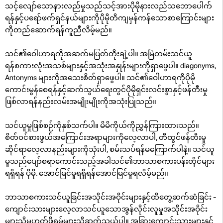
သင့်လျော်သောနားလည်မှုသည်သင့်အားပိုမိုနားလည်သဘောပေါက်
ရန်နှင့်ပရော်ဖက်ရှင်နယ်များကိုပိုမိုတိကျမှန်ကန်သောစာကြောင်းများ
ကိုတည်ဆောက်ရန်ကူညီလိမ့်မည်။
သင်၏ဝေါဟာရကိုအဆက်မပြတ်တိုးချဲ့ပါ။ အမြဲတမ်းသင်ယူ
ရန်စကားလုံးအသစ်များနှင့်အသုံးအနှုန်းများကိုရှာဖွေပါ။ diagonyms,
Antonyms များကိုအသေးစိတ်ရှာဖွေပါ။ သင်၏ဝေါဟာရကိုပိုမို
ကောင်းမွန်စေရန်နှင့်ဆက်သွယ်ရေးတွင်ပိုမိုရှင်းလင်းစွာနှင့်ဖန်တီးမှု
ဖြစ်လာရန်နည်းလမ်းအမျိုးမျိုးကိုအသုံးပြုသည်။
သင်ယူမှုဖြစ်စဉ်ကိုနှစ်သက်ပါ။ မိမိကိုယ်ကိုညွှန်ကြားထားသည်။
စိတ်ဝင်စားဖွယ်အကြောင်းအရာများကိုလေ့လာပါ, တီထွင်ဖန်တီးမှု
ဆိုင်ရာလေ့လာနည်းများကိုသုံးပါ, စမ်းသပ်ရန်မကြောက်ပါနဲ့။ သင်ယူ
မှုသည်ပျော်စရာကောင်းသည့်အခါသင်၏ဘာသာစကားပန်းတိုင်များ
ရရှိရန် ပိုမို. အောင်မြင်မှုရရှိရန်အောင်မြင်မှုရလိမ့်မည်။
ဘာသာစကားသင်ယူခြင်းအသိုင်းအဝိုင်းများနှင့်ထိတွေ့ဆက်ဆံခြင်း -
ကျောင်းသားများလေ့လာသင်ယူသောအွန်လိုင်းလူမှုအသိုင်းအဝိုင်း
များသို့မဟုတ်ဖိုရမ်များသို့ဆက်သွယ်ပါ။ အခြားကျောင်းသားများနှင့်