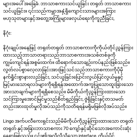
များအပေါ် အခြေခံ. ဘာသာစကားသင်ယူခြင်း တရုတ် ဘာသာစကား
သင်ယူခြင်း။ ၎င်းသည်ကမ္ဘာအနှံ့ရှိကျောင်းသားများအကြား
ဗဟုသုတများနှင့်အတွေ့အကြုံများဖလှယ်ရေးကိုကူညီခြင်း,
နိဂုံး:
နိဂုံးချုပ်အနေဖြင့် တရုတ်တရုတ် ဘာသာစကားကိုကိုယ်တိုင်ညွှန်ကြား
ထားသည့်ဘာသာတရားသည်ဘာသာစကားအသစ်တစ်ခုကို
ကျွမ်းကျင်ရန်အစွမ်းထက်။ ထိရောက်သောချဉ်းကပ်နည်းဖြစ်သည်။
လွတ်လပ်စွာလေ့လာခြင်းအားဖြင့်သင်သည်ဘာသာစကားကိုပိုမို
နက်ရှိုင်းစွာနားလည်ခြင်း, သင်ယူခြင်းပြောင်းလွယ်ပြင်လွယ်မှုနှင့်
မြင့်မားသောရလဒ်များကိုရရှိရန်အထောက်အကူပြုသောထူးခြားသော
အားသာချက်များကိုရရှိစေသည်။ မိမိကိုယ်ကိုညွှန်ကြားထားသော
သင်ကြားမှုအောင်မြင်မှုသည်စိတ်ရှည်ခြင်း, ဇွဲရှိခြင်းနှင့်တသမတ်
တည်းအားထုတ်မှုလိုအပ်သည်ကိုသတိရရန်မရှိမဖြစ်လိုအပ်သည်။
Lingo အက်ပလီကေးရှင်းသည်မိမိကိုယ်ကိုညွှန်ကြားထားသော တရုတ်
တရုတ် နှင့်အခြားဘာသာစကား 70 ကျော်နှင့်ဆိုင်သောအကောင်းဆုံး
နေရာဖြစ်သည်။ ၎င်း၏အလိုလိုသိသော interface, ကိုယ်ပိုင်