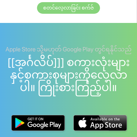
စတင်လေ့လာခြင်း စက်ဇ်
Apple Store သို့မဟုတ် Google Play တွင်ရနိုင်သည်
[[အင်္ဂလိပ်]]] စကားလုံးများ
နှင့်စကားစုများကိုလေ့လာ
ပါ။ ကြိုးစားကြည့်ပါ။