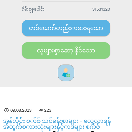
ဂိမ်းစုစုပေါင်း
31531320
တစ်ယေက်တည်းကစားရသော
လူများစွာဆော့ နိုင်သော
09.08.2023
223
အွန်လိုင်း စက်ဇ် သင်ခန်းစာများ - လေ့လာရန်
အတွက်စကားလုံးများနှင့်ကဒ်များ စက်ဇ်