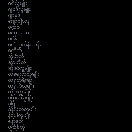
ဂရိလူမျိုး
ဂျပန်လူမျိုး
ဂျာမန်
ဂျော်ဂျီယန်
စက်ဇ်
စင်ဟာလာ
စပိန်
စလိုဘက်နီးယန်း
စလိုဘ်
ဆိုမာလီ
ဆွာဟီလီ
ဆွီဒင်လူမျိုး
တမေးလ်လူမျိုး
တရုတ်ရိုးရာ
တူရကီလူမျိုး
ထိုင်းလူမျိုး
ဒတ်ချ်လူမျိုး
ဒါရီ
ဒိန်းမတ်လူမျိုး
နီပေါလူမျိုး
နော်ဝေး
ပက်ရှ်တို