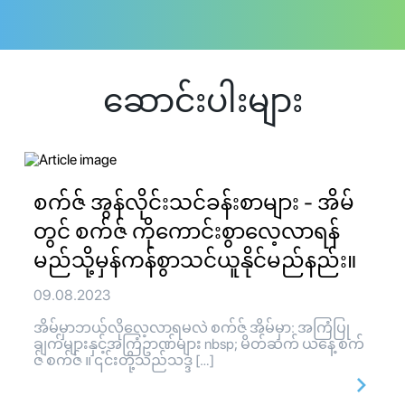
ဆောင်းပါးများ
စက်ဇ် အွန်လိုင်းသင်ခန်းစာများ - အိမ်
တွင် စက်ဇ် ကိုကောင်းစွာလေ့လာရန်
မည်သို့မှန်ကန်စွာသင်ယူနိုင်မည်နည်း။
09.08.2023
အိမ်မှာဘယ်လိုလေ့လာရမလဲ စက်ဇ် အိမ်မှာ: အကြံပြု
ချက်များနှင့်အကြံဥာဏ်များ nbsp; မိတ်ဆက် ယနေ့ စက်
ဇ် စက်ဇ် ။ ၎င်းတို့သည်သဒ္ဒ […]