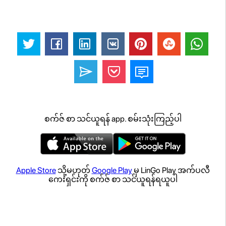
စက်ဇ် စာ သင်ယူရန် app. စမ်းသုံးကြည့်ပါ
Apple Store
သို့မဟုတ်
Google Play
မှ LinGo Play အက်ပလီ
ကေးရှင်းကို စက်ဇ် စာ သင်ယူရန်ရယူပါ