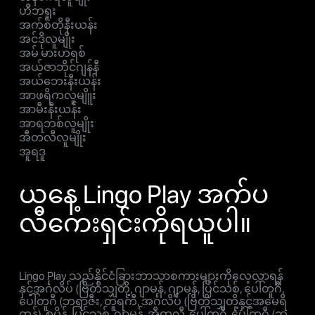
ဟီဘရူး
အက်စ်တိုနီးယန်း
အင်ဒိုလူမျိုး
အမ် မားဟရစ်
အယ်ဇာဘိုင်ဂျန်နီ
အယ်ဘေးနီးယန်း
အာဖရိကလူမျိူး
အာမီးနီးယန်း
အာရဘစ်လူမျိုး
အီတလီလူမျိုး
အူရဒူ
ယနေ့ Lingo Play အက်ပ
လီကေးရှင်းကိုရယူပါ။
Lingo Play သည်နိုင်ငံခြားဘာသာစကားများကိုလေ့လာရန်
နှင့်အင်္ဂလိပ် (ဗြိတိသျှတို့, ဂျာမန်, ဂျာမန်, ပြင်သစ်, ပေါ်တူဂီ,
ပေါ်တူဂီ (ဘရာဇီး, တူရကီ, အင်္ဂလိပ် (ဗြိတိသျှတို့နှင့်အမေရိ
ကန်), စပိန်, ပြင်သစ်, ဂျာမန်, အီတလီ, ပေါ်တူဂီ, ပေါ်တူဂီ (ဘ