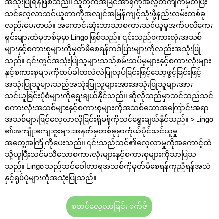
အသုံးပြုရန်ဖြစ်သည်။ သူတို့ကအမြင်အာရုံကိုအလွတ်ကျက်မှတ်ပြီး
သင်လေ့လာသင်ယူတာကိုအလျင်အမြန်ကျင့်သုံးဖို့နည်းလမ်းတစ်ခု
လည်းပေးတယ်။ အကောင်းဆုံးဘာသာစကားသင်ယူမှုအက်ပလီကေး
ရှင်းများထဲမှတစ်ခုမှာ Lingo ဖြစ်သည်။ ၎င်းသည်စကားလုံးအသစ်
များနှင့်စကားစုများကိုမှတ်မိစေရန်ကဒ်ပြားများကိုလည်းအသုံးပြု
သည်။ ၎င်းတွင်အသုံးပြုသူများသည်စမ်းသပ်မှုများနှင့်စကားလုံးများ
နှင့်စကားစုများကိုထပ်ခါတလဲလဲပြုလုပ်ခြင်းဖြင့်သော့ဖွင့်ခြင်းဖြင့်
အသုံးပြုသူများသည်အသုံးပြုသူများအားအသုံးပြုသူများအား
သင်ယူခြင်းပုံစံများကိုရွေးချယ်နိုင်သည်။ ဆိုလိုသည်မှာသင်သည်သင်
စကားလုံးအသစ်များနှင့်စကားစုများကိုအသစ်သောအကြောင်းအရာ
အသစ်များဖြင့်လေ့လာလိုခြင်းရှိမရှိကိုသင်ရွေးချယ်နိုင်သည်။ > Lingo
၏အကျိုးကျေးဇူးများအနက်မှတစ်ခုမှာကိုယ်ပိုင်သင်ယူမှု
အတွေ့အကြုံကိုပေးသည်။ ၎င်းသည်သင်၏လေ့လာမှုကိုအကောင့်ထဲ
သို့ယူပြီးသင်မသိသောစကားလုံးများနှင့်စကားစုများကိုသာပြသ
သည်။ Lingo သည်သင်ဝေါဟာရအသစ်ကိုမှတ်မိစေရန်ကူညီရန်အသံ
နှင့်ရုပ်ပုံများကိုအသုံးပြုသည်။
စတင်လေ့လာခြင်း စက်ဇ်