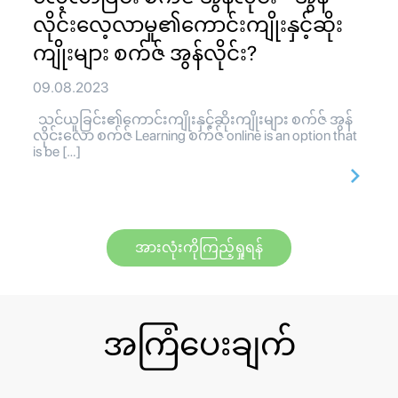
လိုင်းလေ့လာမှု၏ကောင်းကျိုးနှင့်ဆိုး
ကျိုးများ စက်ဇ် အွန်လိုင်း?
09.08.2023
သင်ယူခြင်း၏ကောင်းကျိုးနှင့်ဆိုးကျိုးများ စက်ဇ် အွန်
လိုင်းလော စက်ဇ် Learning စက်ဇ် online is an option that
is be […]
အားလုံးကိုကြည့်ရှုရန်
အကြံပေးချက်