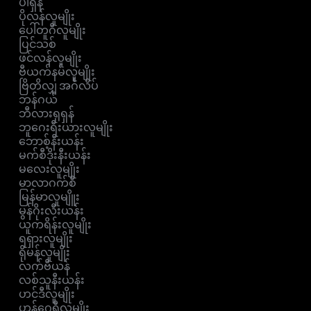
ပါရှန်
ပိုလန်လူမျိုး
ပေါ်တူဂီလူမျိုး
ပြင်သစ်
ဖင်လန်လူမျိုး
ဗီယက်နမ်လူမျိုး
ဗြိတိလျှ အင်္ဂလိပ်
ဘန်ဂယ်
ဘီလားရုရှန်
ဘူဂေးရီးယားလူမျိုး
ဘောစ့်နီးယန်း
မက်စီဒိုးနီးယန်း
မလေးလူမျိုး
မာလာဂက်စီ
မြန်မာလူမျိူး
မွန်ဂိုးလီးယန်း
ယူကရိန်းလူမျိုး
ရရှားလူမျိုး
ရိုမန်လူမျိုး
လက်ဗီယန်
လစ်သူနီးယန်း
ဟင်ဒီလူမျိုး
ဟန်ဂေရီလူမျိုး