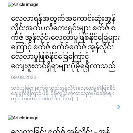
လေ့လာရန်အတွက်အကောင်းဆုံးအွန်
လိုင်းအက်ပလီကေးရှင်းများ စက်ဇ် စ
က်ဇ် အွန်လိုင်းလေ့လာမှုဖြစ်နိုင်ခြေများ
ကြောင့် စက်ဇ် စက်ဇ်စက်ဇ် အွန်လိုင်း
လေ့လာမှုဖြစ်နိုင်ခြေကြောင့်
ကျေးဇူးတင်ရှိရာများပိုမိုရရှိလာသည်
09.08.2023
သင်ယူခြင်း (စက်ဇ် သည်အွန်လိုင်းလေ့လာမှု၏ဖြစ်နိုင်
ချေများကြောင့် ပိုမို. ပိုမိုလွယ်ကူလာသည်။ ယနေ့စျေး
ကွက်တွင်ဘာသာစကားသင်က […]
လေ့လာခြင်း စက်ဇ် အွန်လိုင်း - အွန်