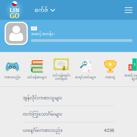
စက်ဇ်
အဆင့်အတန်း
/
သင်တန်းဆင်း
အဆင့်သတ
ကစားသည်။
သင်ခန်းစာများ
စာရင်းအင်းများ
ကစားပွဲ
လက်မှတ်
ချက
အွန်လိုင်းကစားသူများ
တက်ကြွသောဂိမ်းများ
ယနေ့ဂိမ်းကစားသည်။
4236