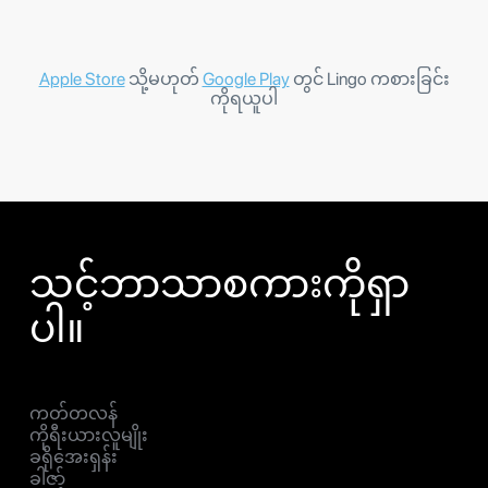
Apple Store
သို့မဟုတ်
Google Play
တွင် Lingo ကစားခြင်း
ကိုရယူပါ
သင့်ဘာသာစကားကိုရှာ
ပါ။
ကတ်တလန်
ကိုရီးယားလူမျိုး
ခရိုအေးရှန်း
ခါဇာ့်