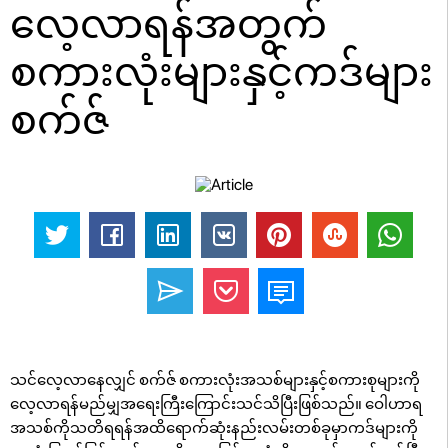
လေ့လာရန်အတွက်
စကားလုံးများနှင့်ကဒ်များ
စက်ဇ်
သင်လေ့လာနေလျှင် စက်ဇ် စကားလုံးအသစ်များနှင့်စကားစုများကို
လေ့လာရန်မည်မျှအရေးကြီးကြောင်းသင်သိပြီးဖြစ်သည်။ ဝေါဟာရ
အသစ်ကိုသတိရရန်အထိရောက်ဆုံးနည်းလမ်းတစ်ခုမှာကဒ်များကို