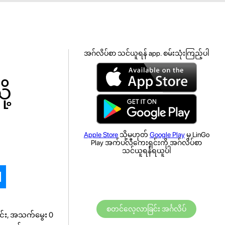
အဂ်လိပ်စာ သင်ယူရန် app. စမ်းသုံးကြည့်ပါ
ု့
Apple Store
သို့မဟုတ်
Google Play
မှ LinGo
Play အက်ပလီကေးရှင်းကို အဂ်လိပ်စာ
သင်ယူရန်ရယူပါ
စတင်လေ့လာခြင်း အင်္ဂလိပ်
ြင်း, အသက်မွေး 0