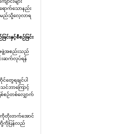
ကျောင်းများ
ထိရောက်သောနည်း
ာရန်မည်သို့လေ့လာရ
းနှင့်စီစဉ်ခြင်း
့်အဖွဲ့အစည်းသည်
ွင်းဆက်လုပ်ရန်
တိုင်တွေရချင်ပါ
 သင်ဘာကြောင့်
ြစ်စဉ်တစ်လျှောက်
ှုကိုတိုးတက်အောင်
တို့ကိုပြန်လည်