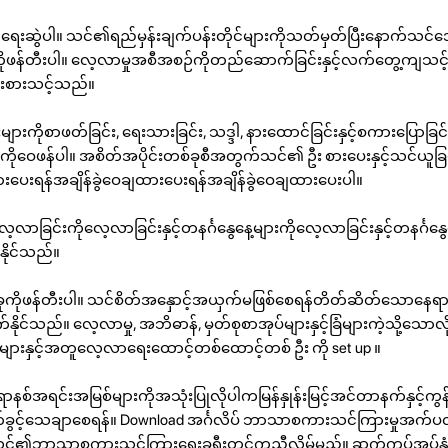
ရေးဆွဲပါ။ သင်၏ရည်မှန်းချက်ပန်းတိုင်များကိုသတ်မှတ်ပြီးနောက်သင်အ
ုဖန်တီးပါ။ လေ့လာမှုအစီအစဉ်ကိုတည်ဆောက်ခြင်းနှင့်လက်တွေ့ကျသင့
းစားသင့်သည်။
်းများကိုစာဖတ်ခြင်း, ရေးသားခြင်း, သဒ္ဒါ, နားထောင်ခြင်းနှင့်စကားပြောခြ
ဝေဖန်ပါ။ အစိတ်အပိုင်းတစ်ခုစီအတွက်သင်၏ ဦး စားပေးနှင့်သင်ယူခြင်း
ားပေးရန်အချိန်ခွဲဝေချထားပေးရန်အချိန်ခွဲဝေချထားပေးပါ။
ာခြင်းကိုလေ့လာခြင်းနှင့်တနင်္ဂနွေနေ့များကိုလေ့လာခြင်းနှင့်တနင်္ဂနွ
်နိုင်သည်။
ခုကိုဖန်တီးပါ။ သင်စိတ်အနှောင့်အယှက်မဖြစ်စေရန်တိတ်ဆိတ်သောနေရာတ
နိုင်သည်။ လေ့လာမှု, အဘိဓာန်, မှတ်စုစာအုပ်များနှင့်ခြံများကဲ့သို့သော
းများနှင့်အတူလေ့လာရေးထောင့်တစ်ထောင့်တစ် ဦး ကို set up ။
င်းအမြစ်များကိုအသုံးပြုလိုပါကမြန်နှုန်းမြင့်အင်တာနက်နှင့်ကွန
င့်သေချာစေရန်။ Download အင်္ဂလိပ် ဘာသာစကားသင်ကြားမှုအက်ပလီကေ
ည်သင်၏ဘာသာစကားသင်ကြားရေးခရီးတွင်ကူညီလိမ့်မည်။ ဆက်ကပ်အပ်န