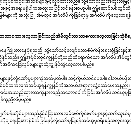
်မိုးကုပ်စက်ဝိုင်းအသစ်များဖွင့်လှစ်ထားသည်။ သို့သော်လည်းအထူးသဖြင့်
်အခွင့်အရေးမရှိပါကအထူးသဖြင့်သင်ခန်းစာယူပါ။ ဤဆောင်းပါးတွင်
ြစ်များကို အသုံးပြု. အိမ်တွင် အင်္ဂလိပ် ကိုခြစ်ရာမှ အင်္ဂလိပ် ကိုလေ့လ
ွင်ဘာသာစကားလေ့လာခြင်းသည်အိမ်တွင်ဘာသာစကားလေ့လာခြင်းကိုစီစဉ်ခြင်
ကနေကြိုးစားနေပုံရသည်, သို့သော်သင့်လျော်သောစီမံကိန်းရေးဆွဲခြင်းနှင
ညီနိုင်သည်။ ဤအပိုင်းတွင်ကျွန်ုပ်တို့သည်ထိရောက်သော အင်္ဂလိပ် အိမ်တ
ခြေလှမ်းများစွာသို့ကျွန်ုပ်တို့လေ့လာပါမည်။
များနှင့်လှုံ့ဆော်မှုများကိုသတ်မှတ်ပါ။ သင့်ကိုယ်သင်မေးပါ။ ငါဘယ်ပန်း
ွင်ပင်ဆက်လက်သင်ယူရန်ကျွန်ုပ်ကိုအဘယ်အရာကလှုံ့ဆော်ပေးသနည်း။
်းလင်းနားလည်ထားတာကိုနားလည်သဘောပေါက်ခြင်း အင်္ဂလိပ် သင်ယူမှုဖ
်းရန်ကူညီလိမ့်မည်။
က်ပန်းတိုင်များသည်နိုင်ငံခြားသားလုပ်ဖော်ကိုင်ဖက်များနှင့်ဆက်သွယ်မ
ကိုချရေးပြီးအာရုံစိုက်ခြင်းနှင့်လှုံ့ဆော်မှုပြုရန်သင်ယူမှုခရီးစဉ်အတွင်းသူ