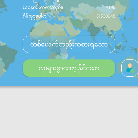
ယနေ့ဂိမ်းကစားသည်။
4196
ဂိမ်းစုစုပေါင်း
31530948
တစ်ယေက်တည်းကစားရသော
လူများစွာဆော့ နိုင်သော