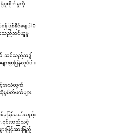
ူးစိုက်မှုကို
ဖြစ်နိုင်ချေပါ 0
ားသည်သင်ယူမှု
ယ်. သင်သည်သဒ္ဒါ
ျားစွာပြန်လုပ်ပါ။
င့်အသံထွက်,
ိုမှုမိတ်ဖက်များ
တစ်ခုဖြစ်သော်လည်း
း, ၎င်းသည်သင့်
းဖြင့်အားဖြည့်