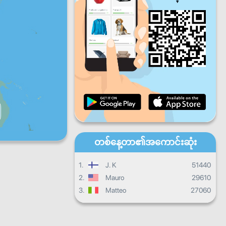
ပတေး
သောကြာ
စနေ
တနင်္ဂနွေ
နေ့စဉ်တိုးတက်မှု
လစဉ်တိုးတက်မှု
သင်တန်းဆင်းလက်မှတ်
ယေဘုယျတိုးတက်မှု
တစ်နေ့တာ၏အကောင်းဆုံး
1.
J. K
51440
2.
Mauro
29610
3.
Matteo
27060