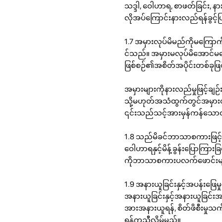
သဒ္ဒါ, ဝေါဟာရ, စာဖတ်ခြင်း, နာ
လိုအပ်ကြောင်းနားလည်ရန်ခွင့်ပ
1.7 အမှားလုပ်မိမည်ကိုမကြောက
င်သည်။ အမှားမလုပ်မိအောင်မက
ဖြစ်စဉ်၏အစိတ်အပိုင်းတစ်ခုဖြ
အမှားများကိုနားလည်မှုဖြင့်ခ
သို့မဟုတ်အသံထွက်တွင်အမှားတစ်
၎င်းသည်သင့်အားမှန်ကန်သောလမ
1.8 သည်မိခင်ဘာသာစကားဖြင့်
ဝေါဟာရနှင့်မိန့်ခွန်းပြောကြားခ
ကိုဘာသာစကားပလက်ဖောင်းမျ
1.9 အနားယူခြင်းနှင့်အပန်းဖြ
အနားယူခြင်းနှင့်အနားယူခြင်း
အားအနားယူရန်, စိတ်ဖိစီးမှု
ရန်ကူညီလိမ့်မည်။