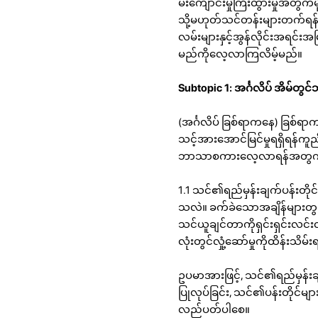
မ်းကျောင်းမှုကြီးထွားမှုအတွက
သို့မဟုတ်သင်တန်းများတက်ရန
လမ်းများနှင့်အွန်လိုင်းအရင်းအမ
မည်ကိုလေ့လာကြလိမ့်မည်။
Subtopic 1: အင်္ဂလိပ် အိမ်တ
(အင်္ဂလိပ် ခြစ်ရာကနေ) ခြစ်ရာ
သင့်အားအောင်မြင်မှုရရှိရန်ကူ
ဘာသာစကားလေ့လာရန်အတွက်အဓိက
1.1 သင်၏ရည်မှန်းချက်ပန်းတိုင်
သလဲ။ ခက်ခဲသောအချိန်များတ
သင်ယူချင်တာကိုရှင်းရှင်းလင
လုံးတွင်လှုံ့ဆော်မှုကိုထိန်းသိမ
ဥပမာအားဖြင့်, သင်၏ရည်မှန်းချ
ပြုလုပ်ခြင်း, သင်၏ပန်းတိုင်များ
လည်ပတ်ပါစေ။