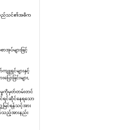
ို့သည်သင်၏အဓိက
စာအုပ်များဖြင့်
ျူရှင်များနှင့်
ားပြောခြင်းများ,
ှုကိုမှတ်တမ်းတင်
သင်ရင်ဆိုင်နေရသော
ေ့မြင်ရန်သင့်အား
ုအပ်သည့်အားနည်း