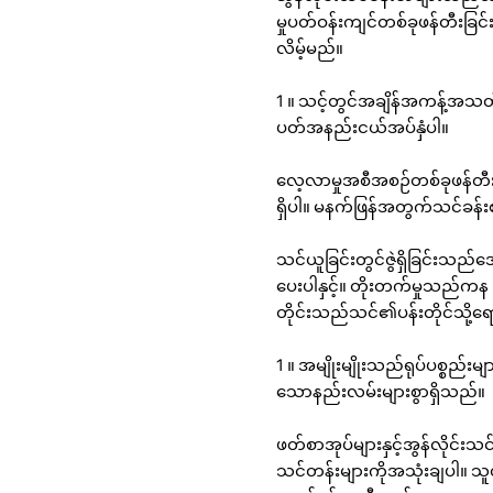
မှုပတ်ဝန်းကျင်တစ်ခုဖန်တီးခြင်
လိမ့်မည်။
1 ။ သင့်တွင်အချိန်အကန့်အသတ
ပတ်အနည်းငယ်အပ်နှံပါ။
လေ့လာမှုအစီအစဉ်တစ်ခုဖန်တီးပ
ရှိပါ။ မနက်ဖြန်အတွက်သင်ခန်းစာမျ
သင်ယူခြင်းတွင်ဇွဲရှိခြင်းသည်
ပေးပါနှင့်။ တိုးတက်မှုသည်ကန
တိုင်းသည်သင်၏ပန်းတိုင်သို့ရ
1 ။ အမျိုးမျိုးသည်ရုပ်ပစ္စည်း
သောနည်းလမ်းများစွာရှိသည်။
ဖတ်စာအုပ်များနှင့်အွန်လိုင်းသ
သင်တန်းများကိုအသုံးချပါ။ သူတိ