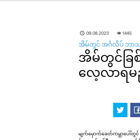
09.08.2023
1445
အိမ်တွင် အင်္ဂလိပ် 
အိမ်တွင်ခြ
လေ့လာရမည
မျက်မှောက်ခေတ်ကမ္ဘာပေါ်တွင် 