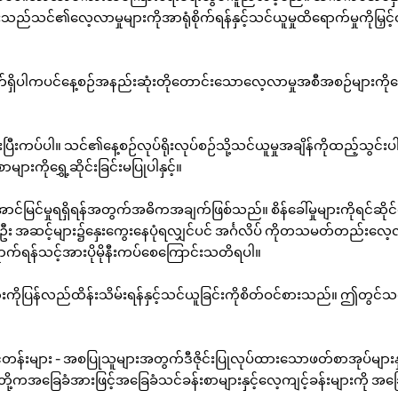
းသည်သင်၏လေ့လာမှုများကိုအာရုံစိုက်ရန်နှင့်သင်ယူမှုထိရောက်မှုကိုမြှင
်ရှိပါကပင်နေ့စဉ်အနည်းဆုံးတိုတောင်းသောလေ့လာမှုအစီအစဉ်များကိုနေ
ြီးကပ်ပါ။ သင်၏နေ့စဉ်လုပ်ရိုးလုပ်စဉ်သို့သင်ယူမှုအချိန်ကိုထည့်သွ
ားကိုရွှေ့ဆိုင်းခြင်းမပြုပါနှင့်။
အောင်မြင်မှုရရှိရန်အတွက်အဓိကအချက်ဖြစ်သည်။ စိန်ခေါ်မှုများကိုရင်ဆိ
 ဦး အဆင့်များ၌နှေးကွေးနေပုံရလျှင်ပင် အင်္ဂလိပ် ကိုတသမတ်တည်းလေ့
ောက်ရန်သင့်အားပိုမိုနီးကပ်စေကြောင်းသတိရပါ။
များကိုပြန်လည်ထိန်းသိမ်းရန်နှင့်သင်ယူခြင်းကိုစိတ်ဝင်စားသည်။ ဤတွင်သ
င်တန်းများ - အစပြုသူများအတွက်ဒီဇိုင်းပြုလုပ်ထားသောဖတ်စာအုပ်များနှင့
ု့ကအခြေခံအားဖြင့်အခြေခံသင်ခန်းစာများနှင့်လေ့ကျင့်ခန်းများကို အခြေခ