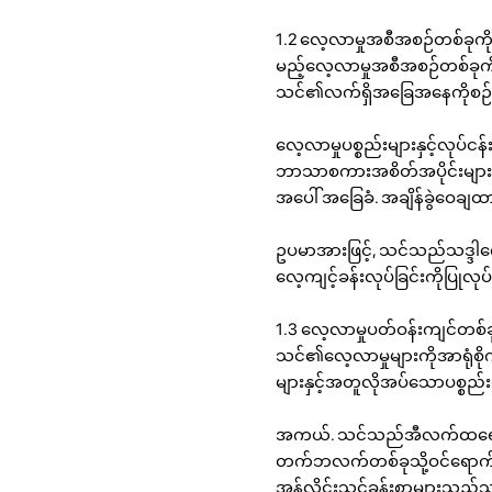
1.2 လေ့လာမှုအစီအစဉ်တစ်ခုကို
မည့်လေ့လာမှုအစီအစဉ်တစ်ခုကိ
သင်၏လက်ရှိအခြေအနေကိုစဉ်
လေ့လာမှုပစ္စည်းများနှင့်လုပ်ငန
ဘာသာစကားအစိတ်အပိုင်းများကို
အပေါ် အခြေခံ. အချိန်ခွဲဝေချထ
ဥပမာအားဖြင့်, သင်သည်သဒ္ဒါလေ့လ
လေ့ကျင့်ခန်းလုပ်ခြင်းကိုပြုလုပ
1.3 လေ့လာမှုပတ်ဝန်းကျင်တစ်
သင်၏လေ့လာမှုများကိုအာရုံစိုက်
များနှင့်အတူလိုအပ်သောပစ္စည်
အကယ်. သင်သည်အီလက်ထရောနစ်အရ
တက်ဘလက်တစ်ခုသို့ဝင်ရောက်ခွ
အွန်လိုင်းသင်ခန်းစာများသ