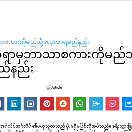
ဘာသာစကားကိုမည်သို့လေ့လာရမည်နည်း
စ်ရာမှဘာသာစကားကိုမည်သိ
်နည်း
အင်္ဂလိပ်အင်္ဂလိပ် ၏ဗဟုသုတသည် ပို. မရှိမဖြစ်လိုအပ်သည်။ ခရီးသွားခ