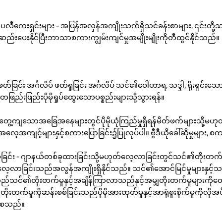
ကေးရှင်းများ - အပြန်အလှန်အကျိုးသက်ရှိသင်ခန်းစာများ, ၎င်းတ
ည်းပေးနိုင်ပြီးဘာသာစကားကျွမ်းကျင်မှုအမျိုးမျိုးကိုတီထွင်နိုင်သည်။
တ်ခြင်း အင်္ဂလိပ် ဖတ်ရှုခြင်း အင်္ဂလိပ် သင်၏ဝေါဟာရ, သဒ္ဒါ, ရိုးရှင်းသော
်းဖြည်းပိုမိုရှုပ်ထွေးသောပစ္စည်းများသို့သွားရန်။
ေ့ကျသောအခြေအနေများတွင်ပိုမိုယုံကြည်မှုရှိရန်မိတ်ဖက်များသို့မဟုတ်က
်အလေ့အကျင့်များနှင့်စကားပြောခြင်း၌ပြုလုပ်ပါ။ ဗွီဒီယိုခေါ်ဆိုမှုများ, စက
ံခြင်း - ဂျာနယ်တစ်ခုထားခြင်းသို့မဟုတ်လေ့လာခြင်းတွင်သင်၏တိုးတက်မ
လေ့လာခြင်းသည်အလွန်အကျိုးရှိနိုင်သည်။ သင်၏အောင်မြင်မှုများနှင့်
်းသည်သင်၏တိုးတက်မှုနှင့်အချိန်ကြာလာသည်နှင့်အမျှတိုးတက်မှုများကိုတွ
ုးတက်မှုကိုဆန်းစစ်ခြင်းသည်ပိုမိုအားထုတ်မှုနှင့်အာရုံစူးစိုက်မှုကိုလိ
်စေသည်။