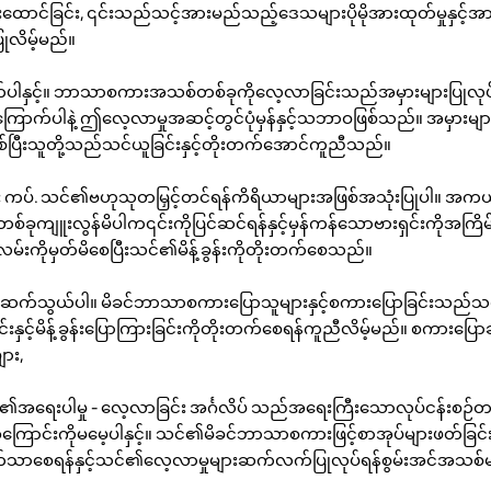
းထောင်ခြင်း, ၎င်းသည်သင့်အားမည်သည့်ဒေသများပိုမိုအားထုတ်မှုနှင့်အာရုံစ
ြုလိမ့်မည်။
်ပါနှင့်။ ဘာသာစကားအသစ်တစ်ခုကိုလေ့လာခြင်းသည်အမှားများပြုလုပ်ရန်
ြောက်ပါနဲ့ ဤလေ့လာမှုအဆင့်တွင်ပုံမှန်နှင့်သဘာဝဖြစ်သည်။ အမှားမျ
စ်ပြီးသူတို့သည်သင်ယူခြင်းနှင့်တိုးတက်အောင်ကူညီသည်။
ျဉ်း ကပ်. သင်၏ဗဟုသုတမြှင့်တင်ရန်ကိရိယာများအဖြစ်အသုံးပြုပါ။ အက
ခုကျူးလွန်မိပါက၎င်းကိုပြင်ဆင်ရန်နှင့်မှန်ကန်သောဗားရှင်းကိုအကြိမ်မ
်းကိုမှတ်မိစေပြီးသင်၏မိန့်ခွန်းကိုတိုးတက်စေသည်။
ဆက်သွယ်ပါ။ မိခင်ဘာသာစကားပြောသူများနှင့်စကားပြောခြင်းသည်သ
ြင်းနှင့်မိန့်ခွန်းပြောကြားခြင်းကိုတိုးတက်စေရန်ကူညီလိမ့်မည်။ စကားပြောဆ
ား,
ေမှု၏အရေးပါမှု - လေ့လာခြင်း အင်္ဂလိပ် သည်အရေးကြီးသောလုပ်ငန်းစဉ်
အကြောင်းကိုမမေ့ပါနှင့်။ သင်၏မိခင်ဘာသာစကားဖြင့်စာအုပ်များဖတ်ခြင်
သက်သာစေရန်နှင့်သင်၏လေ့လာမှုများဆက်လက်ပြုလုပ်ရန်စွမ်းအင်အသစ်မျာ