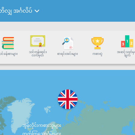
ိတိလျှ အင်္ဂလိပ်
သင်တန်းဆင်း
အဆင့်သတ်မှ
င်ခန်းစာများ
စာရင်းအင်းများ
ကစားပွဲ
လက်မှတ်
ချက်
အွန်လိုင်းကစားသူများ
တက်ကြွသောဂိမ်းများ