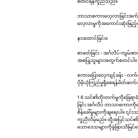
စတင်ရန်ကူညီသည်။
ဘာသာစကားလေ့လာခြင်းအက်ပလီ
လေ့လာမှုကိုအကောင်းဆုံးဖြည့်ဆ
နားထောင်ခြင်း။
စာဖတ်ခြင်း - အင်္ဂလိပ် ကျမ်းစာဖ
အစပြုသူများအတွက်စတင်ပါ။ တဖြည
စကားပြောလေ့ကျင့်ခန်း - လက်တွ
ပိုမိုယုံကြည်မှုရှိစေရန်မိတ်ဆက
1.6 သင်၏တိုးတက်မှုကိုခြေရာခ
ခြင်း အင်္ဂလိပ် ဘာသာစကားကို
စိန်ခေါ်မှုများကိုချရေးပါ။ ၎င
ကူညီလိမ့်မည်။ ထို့အပြင်သင်၏တိ
သောဒေသများကိုခွဲခြားသိမြင