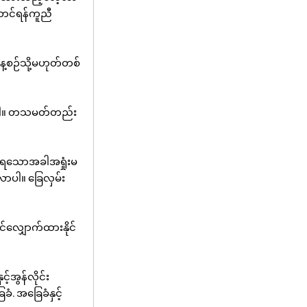
့်တင်ရန်ကူညီ
့စဉ်သို့မဟုတ်တစ်
င်းပါ။ တသမတ်တည်း
ုင်ရသောအခါအရှုံးမ
လာပါ။ ခြေလှမ်း
င်လျှောက်ထားနိုင်
်အွန်လိုင်း
ံ. အခြေခံနှင့်