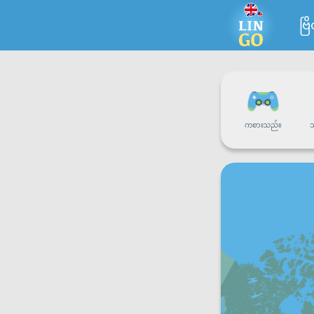
ဗြ
ကစားသည်။
သ