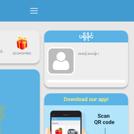
ပရိုဖိုင်
တ်
30 DAYS FREE
အဆင့်အတန်း
|
တိုးတက်မှု
တနင်္လာ
အင်္ဂါ
ဗုဒ္ဓဟူး
ကြာသာ