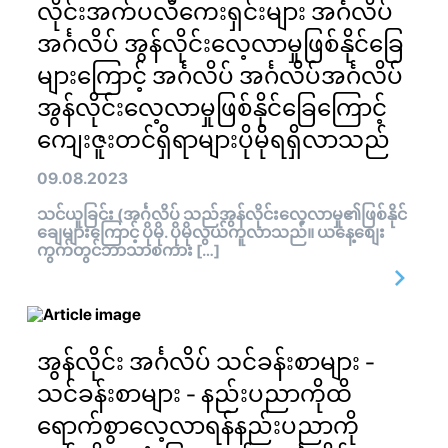
လိုင်းအက်ပလီကေးရှင်းများ အင်္ဂလိပ်
အင်္ဂလိပ် အွန်လိုင်းလေ့လာမှုဖြစ်နိုင်ခြေ
များကြောင့် အင်္ဂလိပ် အင်္ဂလိပ်အင်္ဂလိပ်
အွန်လိုင်းလေ့လာမှုဖြစ်နိုင်ခြေကြောင့်
ကျေးဇူးတင်ရှိရာများပိုမိုရရှိလာသည်
09.08.2023
သင်ယူခြင်း (အင်္ဂလိပ် သည်အွန်လိုင်းလေ့လာမှု၏ဖြစ်နိုင်
ချေများကြောင့် ပိုမို. ပိုမိုလွယ်ကူလာသည်။ ယနေ့စျေး
ကွက်တွင်ဘာသာစကား […]
အွန်လိုင်း အင်္ဂလိပ် သင်ခန်းစာများ -
သင်ခန်းစာများ - နည်းပညာကိုထိ
ရောက်စွာလေ့လာရန်နည်းပညာကို