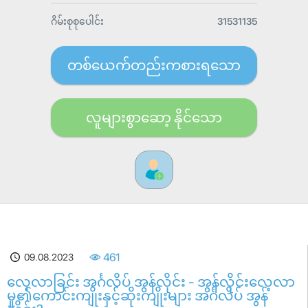
ဂိမ်းစုစုပေါင်း
31531135
တစ်ယေက်တည်းကစားရသော
လူများစွာဆော့ နိုင်သော
09.08.2023
461
လေ့လာခြင်း အင်္ဂလိပ် အွန်လိုင်း - အွန်လိုင်းလေ့လာ
မှု၏ကောင်းကျိုးနှင့်ဆိုးကျိုးများ အင်္ဂလိပ် အွန်