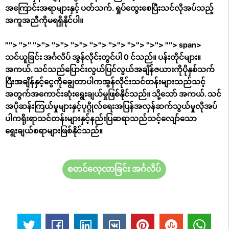
အကြောင်းအရာများနှင့် ပတ်သက်. ရှုပ်ထွေးစေပြီးသင်လိုအပ်သည့်
အကူအညီကိုမရရှိနိုင်ပါ။
"
"> ">" ">"> ">"> ">"> ">"> ">"> ">"> ">"> ""> span>
သင်ယူခြင်း အင်္ဂလိပ် အွန်လိုင်းတွင်ပါ 0 င်သည်။ ပန်းတိုင်များ။
အကယ်. သင်သည်ပြောင်းလွယ်ပြင်လွယ်အချိန်ဇယားကိုပိုနှစ်သက်
ပြီးအချိန်နှင့်ငွေကိုချွေတာပါကအွန်လိုင်းသင်တန်းများသည်သင့်
အတွက်အကောင်းဆုံးရွေးချယ်မှုဖြစ်နိုင်သည်။ သို့သော် အကယ်. သင်
အပိုဆန်းကြယ်မှုများနှင့်ပုဂ္ဂိုလ်ရေးအပြန်အလှန်ဆက်သွယ်မှုလိုအပ်
ပါကရိုးရာသင်တန်းများနှင့်နည်းပြဆရာသည်သင့်လျော်သော
ရွေးချယ်စရာများဖြစ်နိုင်သည်။
စတင်လေ့လာခြင်း အင်္ဂလိပ်