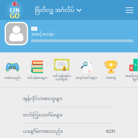
ဗြိတိလျှ အင်္ဂလိပ်
အဆင့်အတန်း
/
သင်တန်းဆင်း
အဆင့်သတ
ကစားသည်။
သင်ခန်းစာများ
စာရင်းအင်းများ
ကစားပွဲ
လက်မှတ်
ချက
အွန်လိုင်းကစားသူများ
တက်ကြွသောဂိမ်းများ
ယနေ့ဂိမ်းကစားသည်။
4231