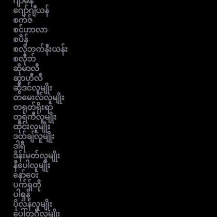
ဂျာမန်
ဂျော်ဂျီယန်
စက်ဇ်
စင်ဟာလာ
စပိန်
စလိုဘက်နီးယန်း
စလိုဘ်
ဆိုမာလီ
ဆွာဟီလီ
ဆွီဒင်လူမျိုး
တမေးလ်လူမျိုး
တရုတ်ရိုးရာ
တူရကီလူမျိုး
ထိုင်းလူမျိုး
ဒတ်ချ်လူမျိုး
ဒါရီ
ဒိန်းမတ်လူမျိုး
နီပေါလူမျိုး
နော်ဝေး
ပက်ရှ်တို
ပါရှန်
ပိုလန်လူမျိုး
ပေါ်တူဂီလူမျိုး