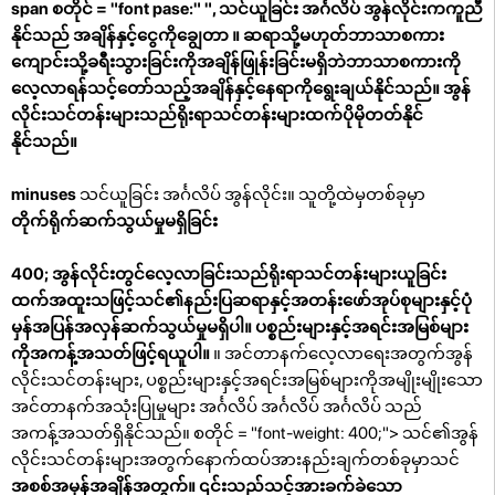
span စတိုင် = "font pase:" ", သင်ယူခြင်း အင်္ဂလိပ် အွန်လိုင်းကကူညီ
နိုင်သည်
အချိန်နှင့်ငွေကိုချွေတာ
။ ဆရာသို့မဟုတ်ဘာသာစကား
ကျောင်းသို့ခရီးသွားခြင်းကိုအချိန်ဖြုန်းခြင်းမရှိဘဲဘာသာစကားကို
လေ့လာရန်သင့်တော်သည့်အချိန်နှင့်နေရာကိုရွေးချယ်နိုင်သည်။ အွန်
လိုင်းသင်တန်းများသည်ရိုးရာသင်တန်းများထက်ပိုမိုတတ်နိုင်
နိုင်သည်။
minuses
သင်ယူခြင်း အင်္ဂလိပ် အွန်လိုင်း။ သူတို့ထဲမှတစ်ခုမှာ
တိုက်ရိုက်ဆက်သွယ်မှုမရှိခြင်း
400; အွန်လိုင်းတွင်လေ့လာခြင်းသည်ရိုးရာသင်တန်းများယူခြင်း
ထက်အထူးသဖြင့်သင်၏နည်းပြဆရာနှင့်အတန်းဖော်အုပ်စုများနှင့်ပုံ
မှန်အပြန်အလှန်ဆက်သွယ်မှုမရှိပါ။
ပစ္စည်းများနှင့်အရင်းအမြစ်များ
ကိုအကန့်အသတ်ဖြင့်ရယူပါ။
။ အင်တာနက်လေ့လာရေးအတွက်အွန်
လိုင်းသင်တန်းများ, ပစ္စည်းများနှင့်အရင်းအမြစ်များကိုအမျိုးမျိုးသော
အင်တာနက်အသုံးပြုမှုများ အင်္ဂလိပ် အင်္ဂလိပ် အင်္ဂလိပ် သည်
အကန့်အသတ်ရှိနိုင်သည်။ စတိုင် = "font-weight: 400;"> သင်၏အွန်
လိုင်းသင်တန်းများအတွက်နောက်ထပ်အားနည်းချက်တစ်ခုမှာသင်
အစစ်အမှန်အချိန်အတွက်။ ၎င်းသည်သင့်အားခက်ခဲသော