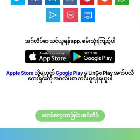
အဂ်လိပ်စာ သင်ယူရန် app. စမ်းသုံးကြည့်ပါ
Apple Store
သို့မဟုတ်
Google Play
မှ LinGo Play အက်ပလီ
ကေးရှင်းကို အဂ်လိပ်စာ သင်ယူရန်ရယူပါ
စတင်လေ့လာခြင်း အင်္ဂလိပ်