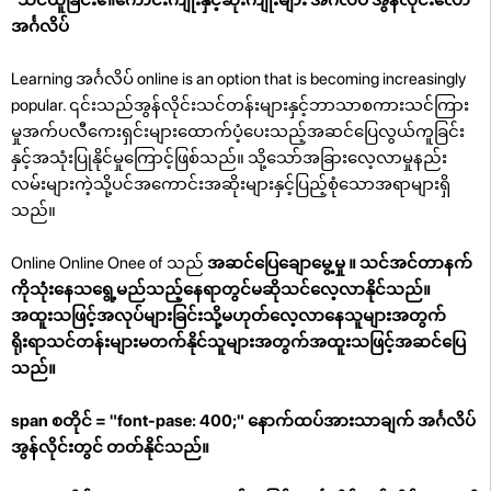
အင်္ဂလိပ်
Learning အင်္ဂလိပ် online is an option that is becoming increasingly
popular. ၎င်းသည်အွန်လိုင်းသင်တန်းများနှင့်ဘာသာစကားသင်ကြား
မှုအက်ပလီကေးရှင်းများထောက်ပံ့ပေးသည့်အဆင်ပြေလွယ်ကူခြင်း
နှင့်အသုံးပြုနိုင်မှုကြောင့်ဖြစ်သည်။ သို့သော်အခြားလေ့လာမှုနည်း
လမ်းများကဲ့သို့ပင်အကောင်းအဆိုးများနှင့်ပြည့်စုံသောအရာများရှိ
သည်။
Online Online Onee of သည်
အဆင်ပြေချောမွေ့မှု
။ သင်အင်တာနက်
ကိုသုံးနေသရွေ့မည်သည့်နေရာတွင်မဆိုသင်လေ့လာနိုင်သည်။
အထူးသဖြင့်အလုပ်များခြင်းသို့မဟုတ်လေ့လာနေသူများအတွက်
ရိုးရာသင်တန်းများမတက်နိုင်သူများအတွက်အထူးသဖြင့်အဆင်ပြေ
သည်။
span စတိုင် = "font-pase: 400;" နောက်ထပ်အားသာချက် အင်္ဂလိပ်
အွန်လိုင်းတွင်
တတ်နိုင်သည်။