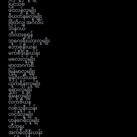
ပြင်သစ်
ဖင်လန်လူမျိုး
ဗီယက်နမ်လူမျိုး
ဗြိတိလျှ အင်္ဂလိပ်
ဘန်ဂယ်
ဘီလားရုရှန်
ဘူဂေးရီးယားလူမျိုး
ဘောစ့်နီးယန်း
မက်စီဒိုးနီးယန်း
မလေးလူမျိုး
မာလာဂက်စီ
မြန်မာလူမျိူး
မွန်ဂိုးလီးယန်း
ယူကရိန်းလူမျိုး
ရရှားလူမျိုး
ရိုမန်လူမျိုး
လက်ဗီယန်
လစ်သူနီးယန်း
ဟင်ဒီလူမျိုး
ဟန်ဂေရီလူမျိုး
ဟီဘရူး
အက်စ်တိုနီးယန်း