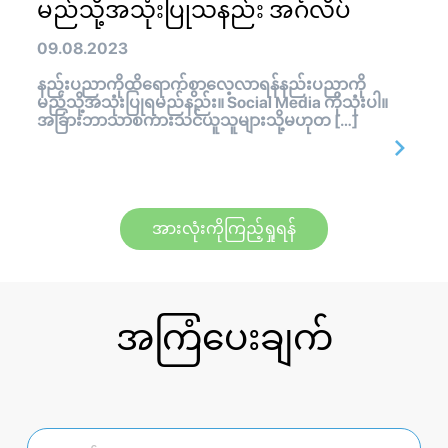
မည်သို့အသုံးပြုသနည်း အင်္ဂလိပ်
09.08.2023
နည်းပညာကိုထိရောက်စွာလေ့လာရန်နည်းပညာကို
မည်သို့အသုံးပြုရမည်နည်း။ Social Media ကိုသုံးပါ။
အခြားဘာသာစကားသင်ယူသူများသို့မဟုတ […]
အားလုံးကိုကြည့်ရှုရန်
အကြံပေးချက်