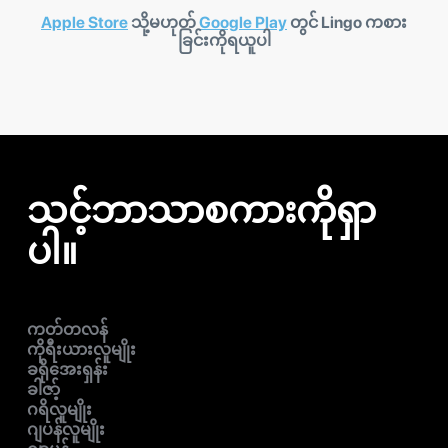
Apple Store
သို့မဟုတ်
Google Play
တွင် Lingo ကစား
ခြင်းကိုရယူပါ
သင့်ဘာသာစကားကိုရှာ
ပါ။
ကတ်တလန်
ကိုရီးယားလူမျိုး
ခရိုအေးရှန်း
ခါဇာ့်
ဂရိလူမျိုး
ဂျပန်လူမျိုး