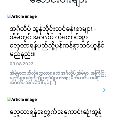
အင်္ဂလိပ် အွန်လိုင်းသင်ခန်းစာများ -
အိမ်တွင် အင်္ဂလိပ် ကိုကောင်းစွာ
လေ့လာရန်မည်သို့မှန်ကန်စွာသင်ယူနိုင်
မည်နည်း။
09.08.2023
အိမ်မှာဘယ်လိုလေ့လာရမလဲ အင်္ဂလိပ် အိမ်မှာ: အကြံပြု
ချက်များနှင့်အကြံဥာဏ်များ nbsp; မိတ်ဆက် ယနေ့
အင်္ဂလိပ် အင်္ဂလိပ် ။ ၎င် […]
လေ့လာရန်အတွက်အကောင်းဆုံးအွန်