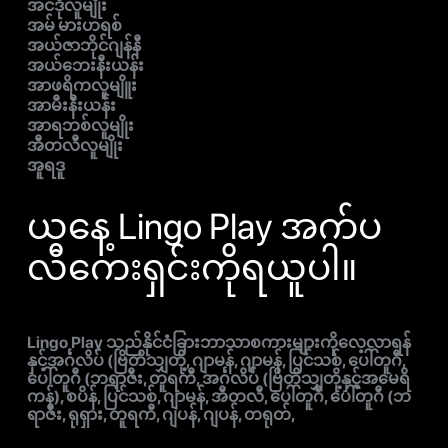
အင်ဒိုလူမျိုး
အမ် မားဟရစ်
အယ်ဇာဘိုင်ဂျန်နီ
အယ်ဘေးနီးယန်း
အာဖရိကလူမျိူး
အာမီးနီးယန်း
အာရဘစ်လူမျိုး
အီတလီလူမျိုး
အူရဒူ
ယနေ့ Lingo Play အက်ပ
လီကေးရှင်းကိုရယူပါ။
Lingo Play သည်နိုင်ငံခြားဘာသာစကားများကိုလေ့လာရန်
နှင့်အင်္ဂလိပ် (ဗြိတိသျှတို့, ဂျာမန်, ဂျာမန်, ပြင်သစ်, ပေါ်တူဂီ,
ပေါ်တူဂီ (ဘရာဇီး, တူရကီ, အင်္ဂလိပ် (ဗြိတိသျှတို့နှင့်အမေရိ
ကန်), စပိန်, ပြင်သစ်, ဂျာမန်, အီတလီ, ပေါ်တူဂီ, ပေါ်တူဂီ (ဘ
ရာဇီး, ရုရှား, တူရကီ, ဂျပန်, ဂျပန်, တရုတ်,