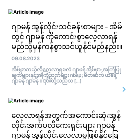
ဂျာမန် အွန်လိုင်းသင်ခန်းစာများ - အိမ်
တွင် ဂျာမန် ကိုကောင်းစွာလေ့လာရန်
မည်သို့မှန်ကန်စွာသင်ယူနိုင်မည်နည်း။
09.08.2023
အိမ်မှာဘယ်လိုလေ့လာရမလဲ ဂျာမန် အိမ်မှာ: အကြံပြု
ချက်များနှင့်အကြံဥာဏ်များ nbsp; မိတ်ဆက် ယနေ့
ဂျာမန် ဂျာမန် ။ ၎င်းတို့သည်သ […]
လေ့လာရန်အတွက်အကောင်းဆုံးအွန်
လိုင်းအက်ပလီကေးရှင်းများ ဂျာမန်
ဂျာမန် အွန်လိုင်းလေ့လာမှုဖြစ်နိုင်ခြေ