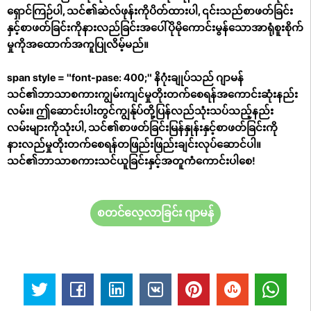
ရှောင်ကြဉ်ပါ, သင်၏ဆဲလ်ဖုန်းကိုပိတ်ထားပါ, ၎င်းသည်စာဖတ်ခြင်း
နှင့်စာဖတ်ခြင်းကိုနားလည်ခြင်းအပေါ်ပိုမိုကောင်းမွန်သောအာရုံစူးစိုက်
မှုကိုအထောက်အကူပြုလိမ့်မည်။
span style = "font-pase: 400;" နိဂုံးချုပ်သည် ဂျာမန်
သင်၏ဘာသာစကားကျွမ်းကျင်မှုတိုးတက်စေရန်အကောင်းဆုံးနည်း
လမ်း။ ဤဆောင်းပါးတွင်ကျွန်ုပ်တို့ပြန်လည်သုံးသပ်သည့်နည်း
လမ်းများကိုသုံးပါ, သင်၏စာဖတ်ခြင်းမြန်နှုန်းနှင့်စာဖတ်ခြင်းကို
နားလည်မှုတိုးတက်စေရန်တဖြည်းဖြည်းချင်းလုပ်ဆောင်ပါ။
သင်၏ဘာသာစကားသင်ယူခြင်းနှင့်အတူကံကောင်းပါစေ!
စတင်လေ့လာခြင်း ဂျာမန်