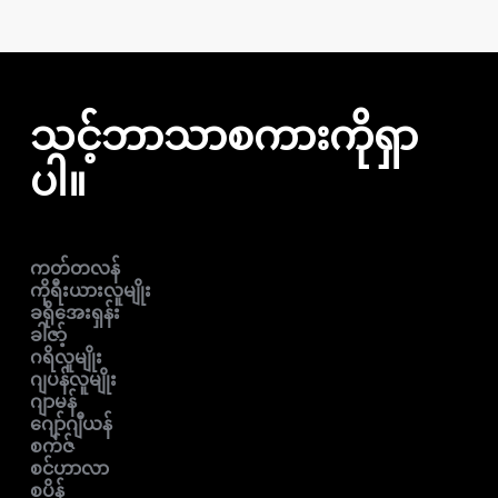
သင့်ဘာသာစကားကိုရှာ
ပါ။
ကတ်တလန်
ကိုရီးယားလူမျိုး
ခရိုအေးရှန်း
ခါဇာ့်
ဂရိလူမျိုး
ဂျပန်လူမျိုး
ဂျာမန်
ဂျော်ဂျီယန်
စက်ဇ်
စင်ဟာလာ
စပိန်