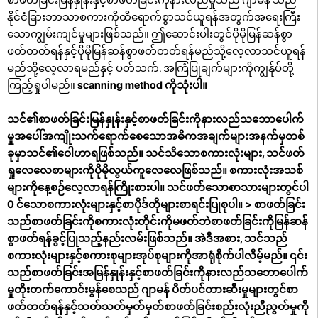
နိုင်ငံခြားဘာသာစကားကိုထိရောက်စွာသင်ယူရန်အတွက်အရေးကြီး
သောကျွမ်းကျင်မှုများဖြစ်သည်။ ဤဆောင်းပါးတွင်ပိုမိုမြန်ဆန်စွာ
ဖတ်တတ်ရန်နှင့်ပိုမိုမြန်ဆန်စွာဖတ်တတ်ရန်မည်သို့လေ့လာသင်ယူရန်
မည်သို့လေ့လာရမည်နှင့် ပတ်သက်. အကြံပြုချက်များကိုကျွန်ုပ်တို့
ကြည့်ရှုပါမည်။
scanning method ကိုသုံးပါ။
သင်၏စာဖတ်ခြင်းမြန်နှုန်းနှင့်စာဖတ်ခြင်းကိုနားလည်သဘောပေါက်
မှုအပေါ်အကျိုးသက်ရောက်စေသောအဓိကအချက်များအနက်မှတစ်
ခုမှာသင်၏ဝေါဟာရဖြစ်သည်။ သင်သိသောစကားလုံးများ, သင်ဖတ်
ရှုလေလေစာများကိုပိုမိုလွယ်ကူလေလေဖြစ်သည်။ စကားလုံးအသစ်
များကိုနေ့စဉ်လေ့လာရန်ကြိုးစားပါ။ သင်ဖတ်သောစာသားများတွင်ပါ
0 င်သောစကားလုံးများနှင့်စာပိုဒ်တိုများစာရင်းပြုစုပါ။
> စာဖတ်ခြင်း
သည်စာဖတ်ခြင်းကိုစကားလုံးတိုင်းကိုမဖတ်ဘဲစာဖတ်ခြင်းကိုမြန်ဆန်
စွာဖတ်ရန်ခွင့်ပြုသည့်နည်းလမ်းဖြစ်သည်။ အဲဒီအစား, သင်သည်
စကားလုံးများနှင့်စကားစုများအုပ်စုများကိုအာရုံစိုက်ပါလိမ့်မည်။ ၎င်း
သည်စာဖတ်ခြင်းအမြန်နှုန်းနှင့်စာဖတ်ခြင်းကိုနားလည်သဘောပေါက်
မှုတိုးတက်ကောင်းမွန်စေသည် ဂျာမန် ပိတ်ပင်တားဆီးမှုများတွင်စာ
ဖတ်တတ်ရန်နှင့်သတ်သတ်မှတ်မှတ်စာဖတ်ခြင်းစည်းလုံးညီညွတ်မှုကို