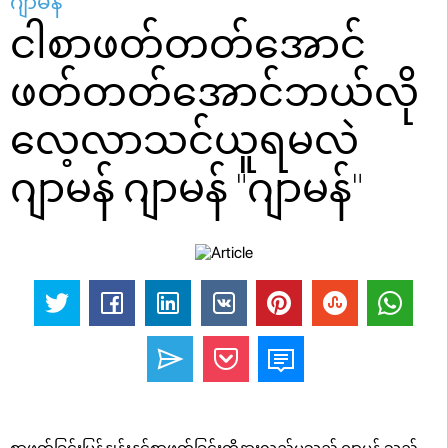
ဂျာမန်
ငါစာဖတ်တတ်အောင်
ဖတ်တတ်အောင်ဘယ်လို
လေ့လာသင်ယူရမလဲ
ဂျာမန် ဂျာမန် "ဂျာမန်"
စာဖတ်ခြင်းမြန်နှုန်းနှင့်စာဖတ်ခြင်းကိုနားလည်မှုသည် ဂျာမန် သည်