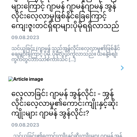
များကြောင့် ဂျာမန် ဂျာမန်ဂျာမန် အွန်
လိုင်းလေ့လာမှုဖြစ်နိုင်ခြေကြောင့်
ကျေးဇူးတင်ရှိရာများပိုမိုရရှိလာသည်
09.08.2023
သင်ယူခြင်း (ဂျာမန် သည်အွန်လိုင်းလေ့လာမှု၏ဖြစ်နိုင်
ချေများကြောင့် ပိုမို. ပိုမိုလွယ်ကူလာသည်။ ယနေ့စျေး
ကွက်တွင်ဘာသာစကားသင် […]
လေ့လာခြင်း ဂျာမန် အွန်လိုင်း - အွန်
လိုင်းလေ့လာမှု၏ကောင်းကျိုးနှင့်ဆိုး
ကျိုးများ ဂျာမန် အွန်လိုင်း?
09.08.2023
သင်ယူခြင်း၏ကောင်းကျိုးနှင့်ဆိုးကျိုးများ ဂျာမန် အွန်