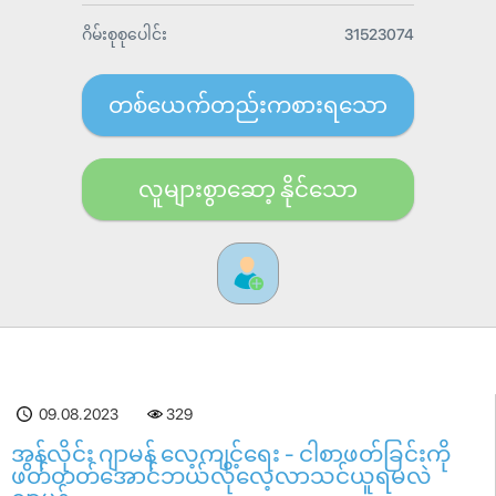
ဂိမ်းစုစုပေါင်း
31523074
တစ်ယေက်တည်းကစားရသော
လူများစွာဆော့ နိုင်သော
09.08.2023
329
အွန်လိုင်း ဂျာမန် လေ့ကျင့်ရေး - ငါစာဖတ်ခြင်းကို
ဖတ်တတ်အောင်ဘယ်လိုလေ့လာသင်ယူရမလဲ