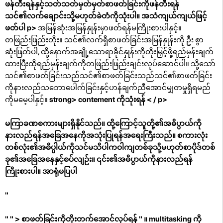
ဖန်တီးရန်နှင့်သတ်သတ်မှတ်မှတ်စာဖတ်ခြင်းကိုဖန်တီးရန်
သင်၏လက်ချောင်းသို့မဟုတ်ခဲတံကိုသုံးပါ။
အသံကျယ်ကျယ်ဖြင့်
ဖတ်ပါ p>
အမြန်ဆုံးအမြန်နှုန်းမှာဖတ်ရန်မကြိုးစားပါနှင့်။
တဖြည်းဖြည်းတိုး။ သင်၏လက်ရှိစာဖတ်ခြင်းအမြန်နှုန်းကို ဦး စွာ
ဆုံးဖြတ်ပါ, ထို့နောက်အချို့သောရာခိုင်နှုန်းကိုတိုးမြှင့်ဖို့ရည်မှန်းချက်
ထားပြီးထိုရည်မှန်းချက်ကိုတဖြည်းဖြည်းချင်းလုပ်ဆောင်ပါ။ သို့သော်
သင်၏စာဖတ်ခြင်းသည်သင်၏စာဖတ်ခြင်းသည်သင်၏စာဖတ်ခြင်း
ကိုနားလည်သဘောပေါက်ခြင်းနှင့်ဟန်ချက်ညီအောင်မျှတမှုရှိရမည်
ကိုမမေ့ပါနှင့်။
strong> contement ကိုသုံးရန်
< / p>
မကြာခဏစကားများရှိနိုင်သည်။ ထို့ကြောင့်သူတို့၏အဓိပ္ပာယ်ကို
နားလည်ရန်အခြေအနေကိုအသုံးပြုရန်အရေးကြီးသည်။ စကားလုံး
တစ်လုံး၏အဓိပ္ပါယ်ကိုသင်မသိပါကဝါကျတစ်ခုသို့မဟုတ်စာပိုဒ်တစ်
ခု၏အခြေအနေနှင့်စပ်လျဉ်း။ ၎င်း၏အဓိပ္ပာယ်ကိုနားလည်ရန်
ကြိုးစားပါ။
အာရုံမပြပါ
"
"
"
> စာဖတ်ခြင်းကိုတိုးတက်အောင်လုပ်ရန် " ။ multitasking ကို