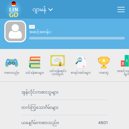
ဂျာမန်
အဆင့်အတန်း
/
သင်တန်းဆင်း
အဆင့်သတ
ကစားသည်။
သင်ခန်းစာများ
စာရင်းအင်းများ
ကစားပွဲ
လက်မှတ်
ချက
အွန်လိုင်းကစားသူများ
တက်ကြွသောဂိမ်းများ
ယနေ့ဂိမ်းကစားသည်။
4601