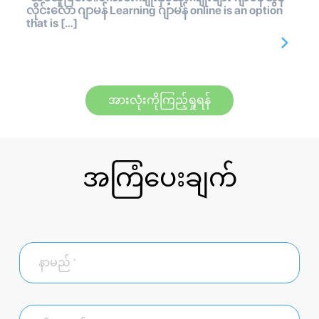
လိုင်းလော ဂျာမန် Learning ဂျာမန် online is an option
that is […]
အားလုံးကိုကြည့်ရှုရန်
အကြံပေးချက်