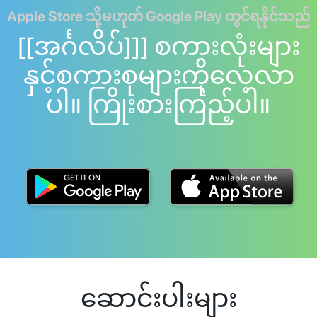
Apple Store သို့မဟုတ် Google Play တွင်ရနိုင်သည်
[[အင်္ဂလိပ်]]] စကားလုံးများ
နှင့်စကားစုများကိုလေ့လာ
ပါ။ ကြိုးစားကြည့်ပါ။
ဆောင်းပါးများ