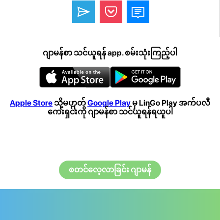
ဂျာမန်စာ သင်ယူရန် app. စမ်းသုံးကြည့်ပါ
Apple Store
သို့မဟုတ်
Google Play
မှ LinGo Play အက်ပလီ
ကေးရှင်းကို ဂျာမန်စာ သင်ယူရန်ရယူပါ
စတင်လေ့လာခြင်း ဂျာမန်