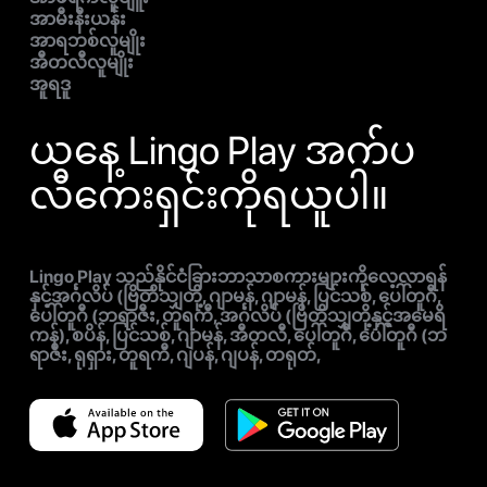
အာမီးနီးယန်း
အာရဘစ်လူမျိုး
အီတလီလူမျိုး
အူရဒူ
ယနေ့ Lingo Play အက်ပ
လီကေးရှင်းကိုရယူပါ။
Lingo Play သည်နိုင်ငံခြားဘာသာစကားများကိုလေ့လာရန်
နှင့်အင်္ဂလိပ် (ဗြိတိသျှတို့, ဂျာမန်, ဂျာမန်, ပြင်သစ်, ပေါ်တူဂီ,
ပေါ်တူဂီ (ဘရာဇီး, တူရကီ, အင်္ဂလိပ် (ဗြိတိသျှတို့နှင့်အမေရိ
ကန်), စပိန်, ပြင်သစ်, ဂျာမန်, အီတလီ, ပေါ်တူဂီ, ပေါ်တူဂီ (ဘ
ရာဇီး, ရုရှား, တူရကီ, ဂျပန်, ဂျပန်, တရုတ်,