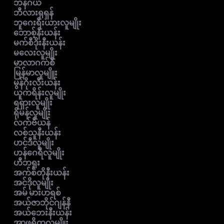
ဘန်ဂယ်
ဘီလားရုရှန်
ဘူဂေးရီးယားလူမျိုး
ဘောစ့်နီးယန်း
မက်စီဒိုးနီးယန်း
မလေးလူမျိုး
မာလာဂက်စီ
မြန်မာလူမျိူး
မွန်ဂိုးလီးယန်း
ယူကရိန်းလူမျိုး
ရရှားလူမျိုး
ရိုမန်လူမျိုး
လက်ဗီယန်
လစ်သူနီးယန်း
ဟင်ဒီလူမျိုး
ဟန်ဂေရီလူမျိုး
ဟီဘရူး
အက်စ်တိုနီးယန်း
အင်ဒိုလူမျိုး
အမ် မားဟရစ်
အယ်ဇာဘိုင်ဂျန်နီ
အယ်ဘေးနီးယန်း
အာဖရိကလူမျိူး