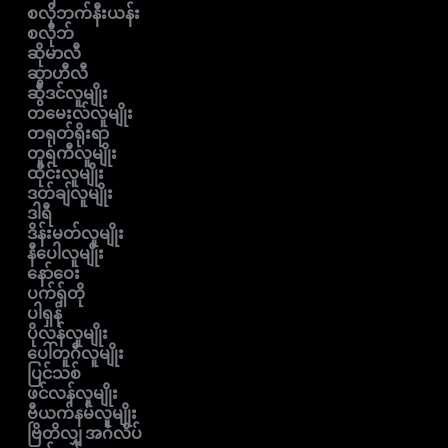
စလိုဘက်နီးယန်း
စလိုဘ်
ဆိုမာလီ
ဆွာဟီလီ
ဆွီဒင်လူမျိုး
တမေးလ်လူမျိုး
တရုတ်ရိုးရာ
တူရကီလူမျိုး
ထိုင်းလူမျိုး
ဒတ်ချ်လူမျိုး
ဒါရီ
ဒိန်းမတ်လူမျိုး
နီပေါလူမျိုး
နော်ဝေး
ပက်ရှ်တို
ပါရှန်
ပိုလန်လူမျိုး
ပေါ်တူဂီလူမျိုး
ပြင်သစ်
ဖင်လန်လူမျိုး
ဗီယက်နမ်လူမျိုး
ဗြိတိလျှ အင်္ဂလိပ်