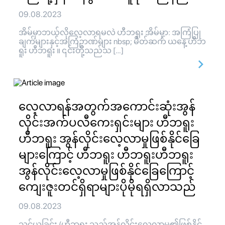
09.08.2023
အိမ်မှာဘယ်လိုလေ့လာရမလဲ ဟီဘရူး အိမ်မှာ: အကြံပြု
ချက်များနှင့်အကြံဥာဏ်များ nbsp; မိတ်ဆက် ယနေ့ ဟီဘ
ရူး ဟီဘရူး ။ ၎င်းတို့သည်သ […]
လေ့လာရန်အတွက်အကောင်းဆုံးအွန်
လိုင်းအက်ပလီကေးရှင်းများ ဟီဘရူး
ဟီဘရူး အွန်လိုင်းလေ့လာမှုဖြစ်နိုင်ခြေ
များကြောင့် ဟီဘရူး ဟီဘရူးဟီဘရူး
အွန်လိုင်းလေ့လာမှုဖြစ်နိုင်ခြေကြောင့်
ကျေးဇူးတင်ရှိရာများပိုမိုရရှိလာသည်
09.08.2023
သင်ယူခြင်း (ဟီဘရူး သည်အွန်လိုင်းလေ့လာမှု၏ဖြစ်နိုင်