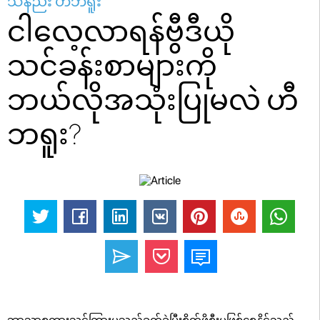
သနည်း ဟီဘရူး
ငါလေ့လာရန်ဗွီဒီယို
သင်ခန်းစာများကို
ဘယ်လိုအသုံးပြုမလဲ ဟီ
ဘရူး?
ဘာသာစကားသင်ကြားမှုသည်ခက်ခဲပြီးစိတ်ဖိစီးမှုဖြစ်စေနိုင်သည်,