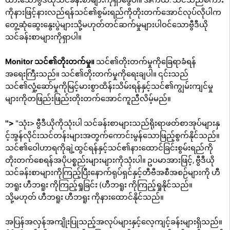
ကိုနားဖြင့်နားလည်ရန်သင်၏စွမ်းရည်ကိုတိုးတက်အောင်လုပ်လိုပါက
တွေ့ဆုံဆွေးနွေးပွဲများသို့မဟုတ်တင်ဆက်မှုများပါဝင်သောဗွီဒီယို
သင်ခန်းစာများကိုရှာပါ။
Monitor သင်၏တိုးတက်မှု။
သင်၏တိုးတက်မှုကိုခြေရာခံရန်
အရေးကြီးသည်။ သင်၏တိုးတက်မှုကိုရေးချပါ။ ၎င်းသည်
သင်၏လှုံ့ဆော်မှုကိုမြင့်မားစွာထိန်းသိမ်းရန်နှင့်သင်၏ကျွမ်းကျင်မှု
များကိုတဖြည်းဖြည်းတိုးတက်အောင်ကူညီလိမ့်မည်။
">
"သုံး> ဗွီဒီယိုကိုသုံးပါ သင်ခန်းစာများသည်ရိုးရာဖတ်စာအုပ်များနှ
င့်အွန်လိုင်းသင်တန်းများအတွက်ကောင်းမွန်သောဖြည့်စွက်နိုင်သည်။
သင်၏ဝေါဟာရကိုချဲ့ထွင်ရန်နှင့်သင်၏နားထောင်ခြင်းစွမ်းရည်ကို
တိုးတက်စေရန်အပိုပစ္စည်းများများကိုသုံးပါ။ ဥပမာအားဖြင့်, ဗွီဒီယို
သင်ခန်းစာများကိုကြည့်ပြီးနောက်ရုပ်ရှင်နှင့်တီဗီအစီအစဉ်များကို ဟီ
ဘရူး ဟီဘရူး ကိုကြည့်ရှုခြင်း (ဟီဘရူး ကိုကြည့်ရှုနိုင်သည်။
သို့မဟုတ် ဟီဘရူး ဟီဘရူး ကိုနားထောင်နိုင်သည်။
အပြန်အလှန်အကျိုးပြုသည့်အလုပ်များနှင့်လေ့ကျင့်ခန်းများရှိသည်။