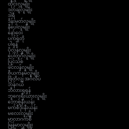
ထိုင်းလူမျိုး
ဒတ်ချ်လူမျိုး
ဒါရီ
ဒိန်းမတ်လူမျိုး
နီပေါလူမျိုး
နော်ဝေး
ပက်ရှ်တို
ပါရှန်
ပိုလန်လူမျိုး
ပေါ်တူဂီလူမျိုး
ပြင်သစ်
ဖင်လန်လူမျိုး
ဗီယက်နမ်လူမျိုး
ဗြိတိလျှ အင်္ဂလိပ်
ဘန်ဂယ်
ဘီလားရုရှန်
ဘူဂေးရီးယားလူမျိုး
ဘောစ့်နီးယန်း
မက်စီဒိုးနီးယန်း
မလေးလူမျိုး
မာလာဂက်စီ
မြန်မာလူမျိူး