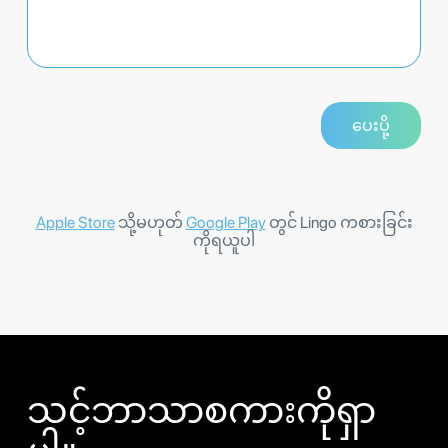
Apple Store
သို့မဟုတ်
Google Play
တွင် Lingo ကစားခြင်း
ကိုရယူပါ
သင့်ဘာသာစကားကိုရှာ