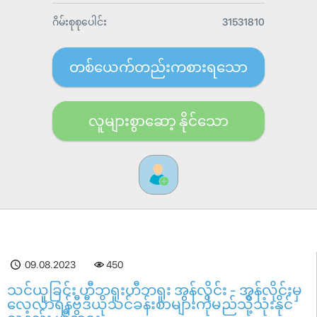
ဂိမ်းစုစုပေါင်း
31531810
တစ်ယေက်တည်းကစားရသော
လူများစွာဆော့ နိုင်သော
09.08.2023
450
သင်ယူခြင်း ဟီဘရူးဟီဘရူး အွန်လိုင်း - အွန်လိုင်းမှ
လေ့လာရန်ဗွီဒီယိုသင်ခန်းစာများကိုမည်သို့သုံးနိုင်