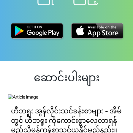
ဆောင်းပါးများ
ဟီဘရူး အွန်လိုင်းသင်ခန်းစာများ - အိမ်
တွင် ဟီဘရူး ကိုကောင်းစွာလေ့လာရန်
မည်သို့မှန်ကန်စွာသင်ယူနိုင်မည်နည်း။