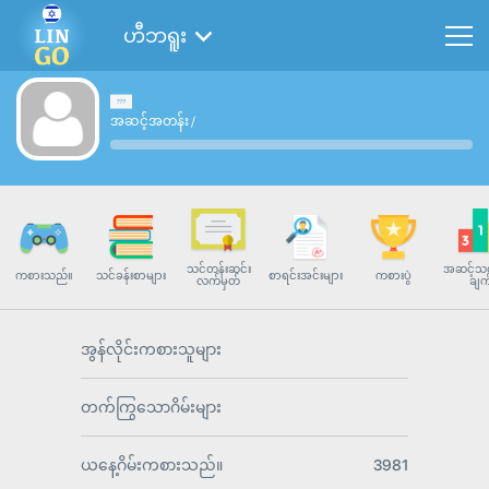
ဟီဘရူး
အဆင့်အတန်း
/
သင်တန်းဆင်း
အဆင့်သတ
ကစားသည်။
သင်ခန်းစာများ
စာရင်းအင်းများ
ကစားပွဲ
လက်မှတ်
ချက
အွန်လိုင်းကစားသူများ
တက်ကြွသောဂိမ်းများ
ယနေ့ဂိမ်းကစားသည်။
3981