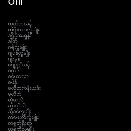
ပါ။
ကတ်တလန်
ကိုရီးယားလူမျိုး
ခရိုအေးရှန်း
ခါဇာ့်
ဂရိလူမျိုး
ဂျပန်လူမျိုး
ဂျာမန်
ဂျော်ဂျီယန်
စက်ဇ်
စင်ဟာလာ
စပိန်
စလိုဘက်နီးယန်း
စလိုဘ်
ဆိုမာလီ
ဆွာဟီလီ
ဆွီဒင်လူမျိုး
တမေးလ်လူမျိုး
တရုတ်ရိုးရာ
တူရကီလူမျိုး