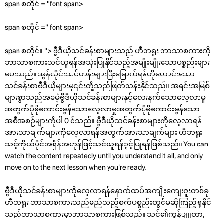
span စတိုင် = "font span>
span စတိုင် =" font span>
span စတိုင်။ "> ဗွီဒီယိုသင်ခန်းစာများသည် ဟီဘရူး ဘာသာစကားကို
ဘာသာစကားသင်ယူရန်အသုံးပြုနိုင်သည့်အမျိုးမျိုးသောပစ္စည်းများ
ပေးသည်။ အွန်လိုင်းသင်တန်းများပြီးမြောက်ရန်တိုတောင်းသော
သင်ခန်းစာဗီဒီယိုများမှ၎င်းတို့သည်ဖြတ်သန်းနိုင်သည်။ အရင်းအမြစ်
များစွာသည်အခမဲ့ဗွီဒီယိုသင်ခန်းစာများနှင့်လေးနက်သောလေ့လာမှု
အတွက်ပိုမိုကောင်းမွန်သောလေ့လာမှုအတွက်ပိုမိုကောင်းမွန်သော
အစီအစဉ်များကိုပါ 0 င်သည်။ ဗွီဒီယိုသင်ခန်းစာများကိုလေ့လာရန်
အားသာချက်များကိုလေ့လာရန်အတွက်အားသာချက်များ ဟီဘရူး
သင့်ကိုယ်ပိုင်အရှိန်အဟုန်ဖြင့်သင်ယူရန်ခွင့်ပြုရန်ဖြစ်သည်။ You can
watch the content repeatedly until you understand it all, and only
move on to the next lesson when you're ready.
ဗွီဒီယိုသင်ခန်းစာများကိုလေ့လာရန်နောက်ထပ်အကျိုးကျေးဇူးတစ်ခု
ဟီဘရူး ဘာသာစကားသည်မည်သည့်စက်ပစ္စည်းတွင်မဆိုကြည့်ရှုနိုင်
သည့်ဘာသာစကားမှာဘာသာစကားဖြစ်သည်။ သင်၏ကွန်ပျူတာ,