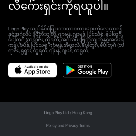
လီကေးရှင်းကိုရယူပါ။
Lingo Play သည်နိုင်ငံခြားဘာသာစကားများကိုလေ့လာရန်
နှင့်အင်္ဂလိပ် (ဗြိတိသျှတို့, ဂျာမန်, ဂျာမန်, ပြင်သစ်, ပေါ်တူဂီ,
ပေါ်တူဂီ (ဘရာဇီး, တူရကီ, အင်္ဂလိပ် (ဗြိတိသျှတို့နှင့်အမေရိ
ကန်), စပိန်, ပြင်သစ်, ဂျာမန်, အီတလီ, ပေါ်တူဂီ, ပေါ်တူဂီ (ဘ
ရာဇီး, ရုရှား, တူရကီ, ဂျပန်, ဂျပန်, တရုတ်,
Lingo Play Ltd /
Hong Kong
Policy and Privacy Terms