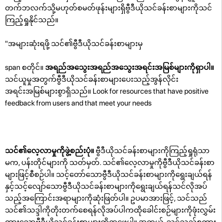
တက်ဘလက်သို့မဟုတ်စမတ်ဖုန်းများရှိဗွီဒီယိုသင်ခန်းစာများကိုသင်
ကြည့်ရှုနိုင်သည်။
"အများဆုံးရဖို့ သင်၏ဗွီဒီယိုသင်ခန်းစာများမှ
span စတိုင်။
အရည်အသွေးအရည်အသွေးအရင်းအမြစ်များကိုရှာပါ။
သင်ယူမှုအတွက်ဗွီဒီယိုသင်ခန်းစာများပေးသည့်အွန်လိုင်း
အရင်းအမြစ်များစွာရှိသည်။ Look for resources that have positive
feedback from users and that meet your needs
သင်၏လေ့လာမှုကိုဖွဲ့စည်းပုံ။
ဗွီဒီယိုသင်ခန်းစာများကိုကြည့်ရှုရုံသာ
မက, ပန်းတိုင်များကို သတ်မှတ်. သင်၏လေ့လာမှုကိုဗွီဒီယိုသင်ခန်းစာ
များဖြင့်စီစဉ်ပါ။ သင့်တော်သောဗွီဒီယိုသင်ခန်းစာများကိုရွေးချယ်ရန်
နှင့်သင့်လျော်သောဗွီဒီယိုသင်ခန်းစာများကိုရွေးချယ်ရန်သင်လိုအပ်
သည့်အကြောင်းအရာများကိုဆုံးဖြတ်ပါ။ ဥပမာအားဖြင့်, သင်သည်
သင်၏သဒ္ဒါကိုတိုးတက်စေရန်လိုအပ်ပါကထိုခေါင်းစဉ်များကိုဖုံးလွှမ်း
ထားသောဗွီဒီယိုသင်ခန်းစာများကိုရှာဖွေပါ။ အကယ်. သင်သည်စကား