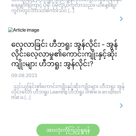
ချေများကြောင့် ပိုမို. ပိုမိုလွယ်ကူလာသည်။ ယနေ့စျေး
ကွက်တွင်ဘာသာစကားသင် […]
လေ့လာခြင်း ဟီဘရူး အွန်လိုင်း - အွန်
လိုင်းလေ့လာမှု၏ကောင်းကျိုးနှင့်ဆိုး
ကျိုးများ ဟီဘရူး အွန်လိုင်း?
09.08.2023
သင်ယူခြင်း၏ကောင်းကျိုးနှင့်ဆိုးကျိုးများ ဟီဘရူး အွန်
လိုင်းလော ဟီဘရူး Learning ဟီဘရူး online is an option
that is […]
အားလုံးကိုကြည့်ရှုရန်