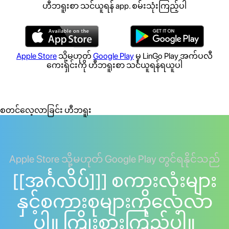
ဟီဘရူးစာ သင်ယူရန် app. စမ်းသုံးကြည့်ပါ
Apple Store
သို့မဟုတ်
Google Play
မှ LinGo Play အက်ပလီ
ကေးရှင်းကို ဟီဘရူးစာ သင်ယူရန်ရယူပါ
စတင်လေ့လာခြင်း ဟီဘရူး
Apple Store သို့မဟုတ် Google Play တွင်ရနိုင်သည်
[[အင်္ဂလိပ်]]] စကားလုံးများ
နှင့်စကားစုများကိုလေ့လာ
ပါ။ ကြိုးစားကြည့်ပါ။