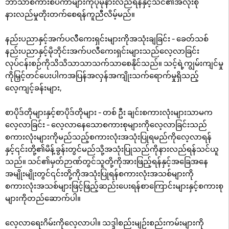
ဘာသာစကားစပီကာများကိုပိုမိုနားလည်ရန်နှင့်သင်၏အလုံးစုံ
နားလည်မှုတိုးတက်စေရန်ကူညီလိမ့်မည်။
နည်းပညာနှင့်အက်ပလီကေးရှင်းများကိုအသုံးချခြင်း - ခေတ်သစ်
နည်းပညာနှင့်မိုဘိုင်းအက်ပလီကေးရှင်းများသည်လေ့လာခြင်း
လုပ်ငန်းစဉ်ကိုသိသိသာသာသက်သာစေနိုင်သည်။ သင့်ရဲ့ကျွမ်းကျင်မှု
ကိုမြှင့်တင်ပေးပါကအပြန်အလှန်အကျိုးသက်ရောက်မှုရှိသည့်
လေ့ကျင့်ခန်းများ,
စာပိုဒ်တိုများနှင့်စာပိုဒ်တိုများ - တစ် ဦး ချင်းစကားလုံးများသာမက
လေ့လာခြင်း - လေ့လာနေသောစကားစုများကိုလေ့လာခြင်းသည်
စကားလုံးများကိုမည်သည့်စကားလုံးအသုံးပြုရမည်ကိုလေ့လာရန်
နှင့်၎င်းတို့၏မိန့်ခွန်းတွင်မည်သို့အသုံးပြုသည်ကိုနားလည်ရန်သင်ယူ
သည်။ သင်၏မှတ်ဉာဏ်တွင်သူတို့ကိုအားဖြည့်ရန်နှင့်အခြေအနေ
အမျိုးမျိုးတွင်၎င်းတို့ကိုအသုံးပြုရန်စကားလုံးအသစ်များကို
စကားလုံးအသစ်များဖြင့်ဖြည့်ဆည်းပေးရန်စာကြောင်းများနှင့်စကားစု
များကိုတည်ဆောက်ပါ။
လေ့လာရေးဂိမ်းကိုလေ့လာပါ။ သဒ္ဒါစည်းမျဉ်းစည်းကမ်းများကို