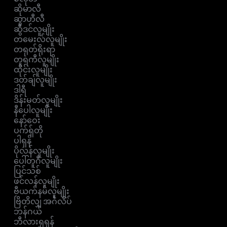
ဆိုမာလီ
ဆွာဟီလီ
ဆွီဒင်လူမျိုး
တမေးလ်လူမျိုး
တရုတ်ရိုးရာ
တူရကီလူမျိုး
ထိုင်းလူမျိုး
ဒတ်ချ်လူမျိုး
ဒါရီ
ဒိန်းမတ်လူမျိုး
နီပေါလူမျိုး
နော်ဝေး
ပက်ရှ်တို
ပါရှန်
ပိုလန်လူမျိုး
ပေါ်တူဂီလူမျိုး
ပြင်သစ်
ဖင်လန်လူမျိုး
ဗီယက်နမ်လူမျိုး
ဗြိတိလျှ အင်္ဂလိပ်
ဘန်ဂယ်
ဘီလားရုရှန်