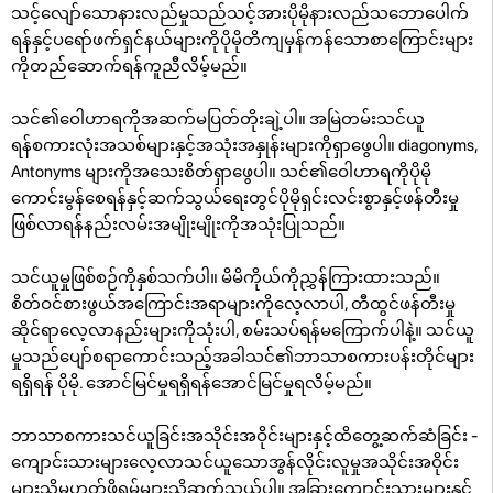
သင့်လျော်သောနားလည်မှုသည်သင့်အားပိုမိုနားလည်သဘောပေါက်
ရန်နှင့်ပရော်ဖက်ရှင်နယ်များကိုပိုမိုတိကျမှန်ကန်သောစာကြောင်းများ
ကိုတည်ဆောက်ရန်ကူညီလိမ့်မည်။
သင်၏ဝေါဟာရကိုအဆက်မပြတ်တိုးချဲ့ပါ။ အမြဲတမ်းသင်ယူ
ရန်စကားလုံးအသစ်များနှင့်အသုံးအနှုန်းများကိုရှာဖွေပါ။ diagonyms,
Antonyms များကိုအသေးစိတ်ရှာဖွေပါ။ သင်၏ဝေါဟာရကိုပိုမို
ကောင်းမွန်စေရန်နှင့်ဆက်သွယ်ရေးတွင်ပိုမိုရှင်းလင်းစွာနှင့်ဖန်တီးမှု
ဖြစ်လာရန်နည်းလမ်းအမျိုးမျိုးကိုအသုံးပြုသည်။
သင်ယူမှုဖြစ်စဉ်ကိုနှစ်သက်ပါ။ မိမိကိုယ်ကိုညွှန်ကြားထားသည်။
စိတ်ဝင်စားဖွယ်အကြောင်းအရာများကိုလေ့လာပါ, တီထွင်ဖန်တီးမှု
ဆိုင်ရာလေ့လာနည်းများကိုသုံးပါ, စမ်းသပ်ရန်မကြောက်ပါနဲ့။ သင်ယူ
မှုသည်ပျော်စရာကောင်းသည့်အခါသင်၏ဘာသာစကားပန်းတိုင်များ
ရရှိရန် ပိုမို. အောင်မြင်မှုရရှိရန်အောင်မြင်မှုရလိမ့်မည်။
ဘာသာစကားသင်ယူခြင်းအသိုင်းအဝိုင်းများနှင့်ထိတွေ့ဆက်ဆံခြင်း -
ကျောင်းသားများလေ့လာသင်ယူသောအွန်လိုင်းလူမှုအသိုင်းအဝိုင်း
များသို့မဟုတ်ဖိုရမ်များသို့ဆက်သွယ်ပါ။ အခြားကျောင်းသားများနှင့်