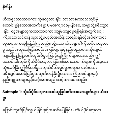
နိဒါန်း
ဟီဘရူး ဘာသာစကားကိုလေ့လာခြင်း ဘာသာစကားသည်ပိုမို
ကောင်းမွန်သောအသက်မွေး 0 မ်းကျောင်းမှုဖြစ်စေ, ကမ္ဘာသို့ခရီးသွား
ခြင်း, လူအများစုကဘာသာစကားကျွမ်းကျင်မှုရရှိရန်အတွက်စျေး
ကြီးသောသင်တန်းများသို့မဟုတ်အထိန်းငှားရမ်းရန်လိုအပ်ကြောင်း
လူအများကယုံကြည်ကြသည်။ သို့သော် ဟီဘရူး ၏ကိုယ်ပိုင်လေ့လာ
မှု သည်အထူးသဖြင့်အရင်းအမြစ်များနှင့်နည်းပညာများကိုကျယ်
ကျယ်ပြန့်ပြန့်လက်လှမ်းမီမှုကြောင့်လူကြိုက်များလာသည်။ ဤ
ဆောင်းပါးတွင်ကိုယ်ပိုင်လေ့လာခြင်း၏အားသာချက်များကိုလေ့လာ
သုံးသပ်ပြီး ဤစိန်ခေါ်မှုအတွက်စိတ်လှုပ်ရှားစရာကောင်းသော
ခရီးတွင်အောင်မြင်မှုအတွက်တန်ဖိုးရှိသောအကြံဥာဏ်များနှင့်
နည်းဗျူဟာများနှင့်သင့်အားလည်းသင့်အားပေးသည်။
Subtopic 1: ကိုယ်ပိုင်လေ့လာသင်ယူခြင်း၏အားသာချက်များ ဟီဘ
ရူး
ပြောင်းလွယ်ပြင်လွယ်ခြင်းနှင့်အဆင်ပြေခြင်း - ကိုယ်ပိုင်လေ့လာ