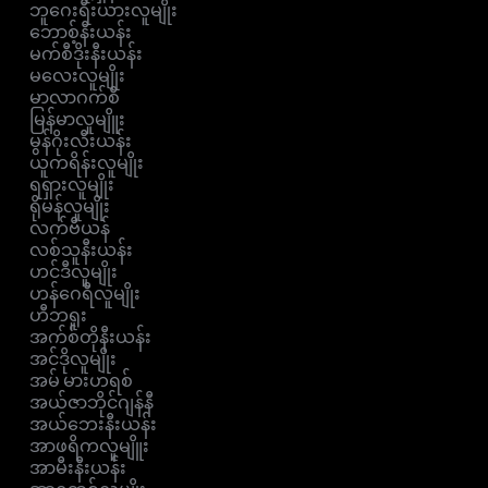
ဘူဂေးရီးယားလူမျိုး
ဘောစ့်နီးယန်း
မက်စီဒိုးနီးယန်း
မလေးလူမျိုး
မာလာဂက်စီ
မြန်မာလူမျိူး
မွန်ဂိုးလီးယန်း
ယူကရိန်းလူမျိုး
ရရှားလူမျိုး
ရိုမန်လူမျိုး
လက်ဗီယန်
လစ်သူနီးယန်း
ဟင်ဒီလူမျိုး
ဟန်ဂေရီလူမျိုး
ဟီဘရူး
အက်စ်တိုနီးယန်း
အင်ဒိုလူမျိုး
အမ် မားဟရစ်
အယ်ဇာဘိုင်ဂျန်နီ
အယ်ဘေးနီးယန်း
အာဖရိကလူမျိူး
အာမီးနီးယန်း