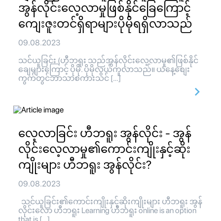
အွန်လိုင်းလေ့လာမှုဖြစ်နိုင်ခြေကြောင့်
ကျေးဇူးတင်ရှိရာများပိုမိုရရှိလာသည်
09.08.2023
သင်ယူခြင်း (ဟီဘရူး သည်အွန်လိုင်းလေ့လာမှု၏ဖြစ်နိုင်
ချေများကြောင့် ပိုမို. ပိုမိုလွယ်ကူလာသည်။ ယနေ့စျေး
ကွက်တွင်ဘာသာစကားသင် […]
လေ့လာခြင်း ဟီဘရူး အွန်လိုင်း - အွန်
လိုင်းလေ့လာမှု၏ကောင်းကျိုးနှင့်ဆိုး
ကျိုးများ ဟီဘရူး အွန်လိုင်း?
09.08.2023
သင်ယူခြင်း၏ကောင်းကျိုးနှင့်ဆိုးကျိုးများ ဟီဘရူး အွန်
လိုင်းလော ဟီဘရူး Learning ဟီဘရူး online is an option
that is […]