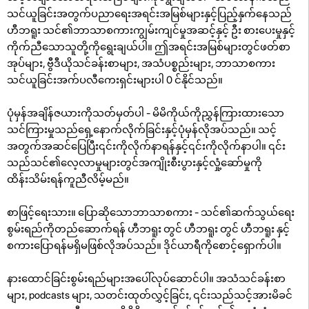
သင်ယူခြင်းအတွက်ပညာရေးအရင်းအမြစ်များနှင့်ပြည့်နှက်နေသည်
ဟီဘရူး သင်၏ဘာသာစကားကျွမ်းကျင်မှုအဆင့်နှင့် ဦး စားပေးမှုနှင့်
ကိုက်ညီသောသူတို့ကိုရွေးချယ်ပါ။ ဤအရင်းအမြစ်များတွင်ဖတ်စာ
အုပ်များ, ဗွီဒီယိုသင်ခန်းစာများ, အသံပစ္စည်းများ, ဘာသာစကား
သင်ယူခြင်းအက်ပလီကေးရှင်းများပါ 0 င်နိုင်သည်။
ပုံမှန်အချိန်ဇယားကိုသတ်မှတ်ပါ - မိမိကိုယ်ကိုညွှန်ကြားထားသော
သင်ကြားမှုသည်ရှေ့နောက်လိုက်ခြင်းနှင့်ပုံမှန်လိုအပ်သည်။ သင့်
အတွက်အဆင်ပြေပြီး၎င်းကိုလိုက်နာရန်နှင့်၎င်းကိုလိုက်နာပါ။ ၎င်း
သည်သင်၏လေ့လာမှုများတွင်အကျိုးစီးပွားနှင့်လှုံ့ဆော်မှုကို
ထိန်းသိမ်းရန်ကူညီလိမ့်မည်။
စာဖြင့်ရေးသား။ ပြောဆိုသောဘာသာစကား - သင်၏ဆက်သွယ်ရေး
စွမ်းရည်ကိုတည်ဆောက်ရန် ဟီဘရူး တွင် ဟီဘရူး တွင် ဟီဘရူး နှင့်
စကားပြောရန်မရှိမဖြစ်လိုအပ်သည်။ ဒိုင်ယာရီကိုစောင့်ရှောက်ပါ။
နားထောင်ခြင်းစွမ်းရည်များအပေါ်လုပ်ဆောင်ပါ။ အသံသင်ခန်းစာ
များ, podcasts များ, သတင်းထုတ်လွှင့်ခြင်း, ၎င်းသည်သင့်အားမိခင်