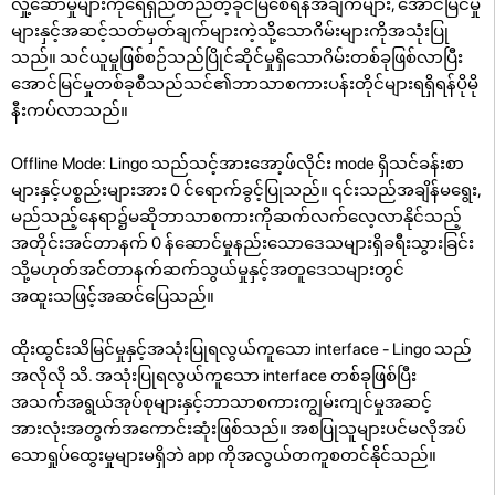
လှုံ့ဆော်မှုများကိုရေရှည်တည်တံ့ခိုင်မြဲစေရန်အချက်များ, အောင်မြင်မှု
များနှင့်အဆင့်သတ်မှတ်ချက်များကဲ့သို့သောဂိမ်းများကိုအသုံးပြု
သည်။ သင်ယူမှုဖြစ်စဉ်သည်ပြိုင်ဆိုင်မှုရှိသောဂိမ်းတစ်ခုဖြစ်လာပြီး
အောင်မြင်မှုတစ်ခုစီသည်သင်၏ဘာသာစကားပန်းတိုင်များရရှိရန်ပိုမို
နီးကပ်လာသည်။
Offline Mode: Lingo သည်သင့်အားအော့ဖ်လိုင်း mode ရှိသင်ခန်းစာ
များနှင့်ပစ္စည်းများအား 0 င်ရောက်ခွင့်ပြုသည်။ ၎င်းသည်အချိန်မရွေး,
မည်သည့်နေရာ၌မဆိုဘာသာစကားကိုဆက်လက်လေ့လာနိုင်သည့်
အတိုင်းအင်တာနက် 0 န်ဆောင်မှုနည်းသောဒေသများရှိခရီးသွားခြင်း
သို့မဟုတ်အင်တာနက်ဆက်သွယ်မှုနှင့်အတူဒေသများတွင်
အထူးသဖြင့်အဆင်ပြေသည်။
ထိုးထွင်းသိမြင်မှုနှင့်အသုံးပြုရလွယ်ကူသော interface - Lingo သည်
အလိုလို သိ. အသုံးပြုရလွယ်ကူသော interface တစ်ခုဖြစ်ပြီး
အသက်အရွယ်အုပ်စုများနှင့်ဘာသာစကားကျွမ်းကျင်မှုအဆင့်
အားလုံးအတွက်အကောင်းဆုံးဖြစ်သည်။ အစပြုသူများပင်မလိုအပ်
သောရှုပ်ထွေးမှုများမရှိဘဲ app ကိုအလွယ်တကူစတင်နိုင်သည်။