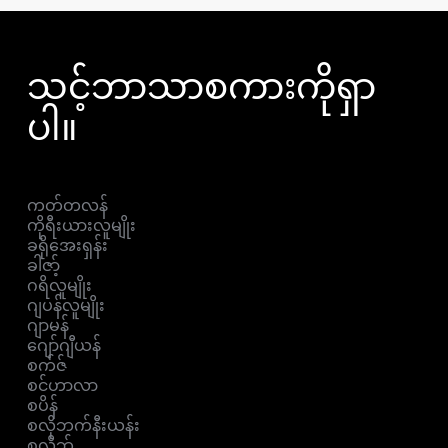
သင့်ဘာသာစကားကိုရှာ
ပါ။
ကတ်တလန်
ကိုရီးယားလူမျိုး
ခရိုအေးရှန်း
ခါဇာ့်
ဂရိလူမျိုး
ဂျပန်လူမျိုး
ဂျာမန်
ဂျော်ဂျီယန်
စက်ဇ်
စင်ဟာလာ
စပိန်
စလိုဘက်နီးယန်း
စလိုဘ်