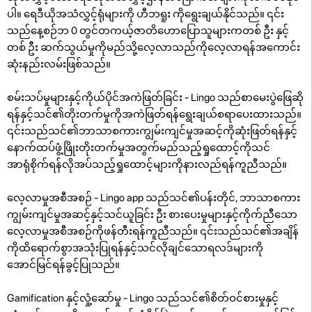
ပါ။ ရေဒီယိုအသံလွှင့်ရုံများကို ဟီဘရူး ကိုရွေးချယ်နိုင်သည်။ ၎င်း
သည်နေ့စဉ်ဘ 0 တွင်တကယ့်ဇာတိဟောပြောသူများကတစ် ဦး နှင့်
တစ် ဦး ဆက်သွယ်မှုကိုမည်သို့လေ့လာသည်ကိုလေ့လာရန်အကောင်း
ဆုံးနည်းလမ်းဖြစ်သည်။
စမ်းသပ်မှုများနှင့်ကိုယ်ပိုင်အကဲဖြတ်ခြင်း - Lingo သည်စာမေးပွဲဖြေဆို
ရန်နှင့်သင်၏တိုးတက်မှုကိုအကဲဖြတ်ရန်ရွေးချယ်စရာပေးထားသည်။
၎င်းသည်သင်၏ဘာသာစကားကျွမ်းကျင်မှုအဆင့်ကိုဆုံးဖြတ်ရန်နှင့်
နောက်ထပ်ဖွံ့ဖြိုးတိုးတက်မှုအတွက်မည်သည့်ရှုထောင့်ကိုသင်
အာရုံစိုက်ရန်လိုအပ်သည့်ရှုထောင့်များကိုနားလည်ရန်ကူညီသည်။
လေ့လာမှုအစီအစဉ် - Lingo app သည်သင်၏ပန်းတိုင်, ဘာသာစကား
ကျွမ်းကျင်မှုအဆင့်နှင့်သင်ယူခြင်း ဦး စားပေးမှုများနှင့်ကိုက်ညီသော
လေ့လာမှုအစီအစဉ်ကိုဖန်တီးရန်ကူညီသည်။ ၎င်းသည်သင်၏အချိန်
ကိုထိရောက်စွာအသုံးပြုရန်နှင့်သင်လိုချင်သောရလဒ်များကို
အောင်မြင်ရန်ခွင့်ပြုသည်။
Gamification နှင့်လှုံ့ဆော်မှု - Lingo သည်သင်၏စိတ်ဝင်စားမှုနှင့်