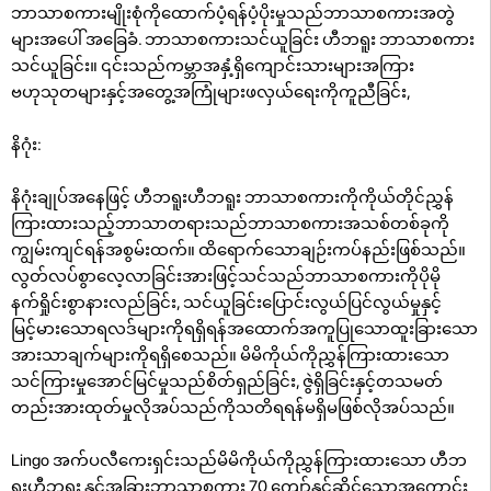
ဘာသာစကားမျိုးစုံကိုထောက်ပံ့ရန်ပံ့ပိုးမှုသည်ဘာသာစကားအတွဲ
များအပေါ် အခြေခံ. ဘာသာစကားသင်ယူခြင်း ဟီဘရူး ဘာသာစကား
သင်ယူခြင်း။ ၎င်းသည်ကမ္ဘာအနှံ့ရှိကျောင်းသားများအကြား
ဗဟုသုတများနှင့်အတွေ့အကြုံများဖလှယ်ရေးကိုကူညီခြင်း,
နိဂုံး:
နိဂုံးချုပ်အနေဖြင့် ဟီဘရူးဟီဘရူး ဘာသာစကားကိုကိုယ်တိုင်ညွှန်
ကြားထားသည့်ဘာသာတရားသည်ဘာသာစကားအသစ်တစ်ခုကို
ကျွမ်းကျင်ရန်အစွမ်းထက်။ ထိရောက်သောချဉ်းကပ်နည်းဖြစ်သည်။
လွတ်လပ်စွာလေ့လာခြင်းအားဖြင့်သင်သည်ဘာသာစကားကိုပိုမို
နက်ရှိုင်းစွာနားလည်ခြင်း, သင်ယူခြင်းပြောင်းလွယ်ပြင်လွယ်မှုနှင့်
မြင့်မားသောရလဒ်များကိုရရှိရန်အထောက်အကူပြုသောထူးခြားသော
အားသာချက်များကိုရရှိစေသည်။ မိမိကိုယ်ကိုညွှန်ကြားထားသော
သင်ကြားမှုအောင်မြင်မှုသည်စိတ်ရှည်ခြင်း, ဇွဲရှိခြင်းနှင့်တသမတ်
တည်းအားထုတ်မှုလိုအပ်သည်ကိုသတိရရန်မရှိမဖြစ်လိုအပ်သည်။
Lingo အက်ပလီကေးရှင်းသည်မိမိကိုယ်ကိုညွှန်ကြားထားသော ဟီဘ
ရူးဟီဘရူး နှင့်အခြားဘာသာစကား 70 ကျော်နှင့်ဆိုင်သောအကောင်း