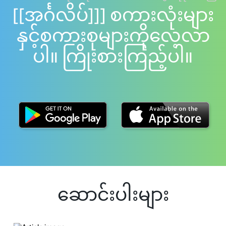
[[အင်္ဂလိပ်]]] စကားလုံးများ
နှင့်စကားစုများကိုလေ့လာ
ပါ။ ကြိုးစားကြည့်ပါ။
ဆောင်းပါးများ