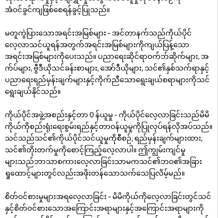
အံဝင်ခွင်ကျဖြစ်စေရန်ခွင့်ပြုသည်။
မတူကွဲပြားသောအရင်းအမြစ်များ - အင်တာနက်သည်ကိုယ်ပိုင်
လေ့လာသင်ယူရန်အတွက်အရင်းအမြစ်များကိုကျယ်ပြန့်သော
အရင်းအမြစ်များကိုပေးသည်။ ပညာရေးဆိုင်ရာဝက်ဘ်ဆိုက်များ, အ
က်ပ်များ, ဗွီဒီယိုသင်ခန်းစာများ, အော်ဒီယိုများ, သင်၏နှစ်သက်ရာနှင့်
ပညာရေးရည်မှန်းချက်များနှင့်ကိုက်ညီသောရွေးချယ်စရာများကိုသင်
ရွေးချယ်နိုင်သည်။
ကိုယ်ပိုင်အဖွဲ့အစည်းနှင့်တာ 0 န်ယူမှု - ကိုယ်ပိုင်လေ့လာခြင်းသည်မိမိ
ကိုယ်ကိုစည်းရုံးရေးစွမ်းရည်နှင့်တာဝန်ယူမှုကိုပြုလုပ်ရန်လိုအပ်သည်။
သင်သည်သင်၏ကိုယ်ပိုင်သင်ယူမှုကိုစီစဉ်, ရည်မှန်းချက်များထား,
သင်၏တိုးတက်မှုကိုစောင့်ကြည့်လေ့လာပါ။ ဤကျွမ်းကျင်မှု
များသည်ဘာသာစကားလေ့လာခြင်းသာမကသင်၏ဘဝ၏အခြား
ရှုထောင့်များတွင်လည်းအဖိုးတန်သောသက်သေပြလိမ့်မည်။
စိတ်ဝင်စားမှုများအရလေ့လာခြင်း - မိမိကိုယ်ကိုလေ့လာခြင်းတွင်သင်
နှင့်စိတ်ဝင်စားသောအကြောင်းအရာများနှင့်အကြောင်းအရာများကို