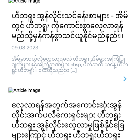
ဟီဘရူး အွန်လိုင်းသင်ခန်းစာများ - အိမ်
တွင် ဟီဘရူး ကိုကောင်းစွာလေ့လာရန်
မည်သို့မှန်ကန်စွာသင်ယူနိုင်မည်နည်း။
09.08.2023
အိမ်မှာဘယ်လိုလေ့လာရမလဲ ဟီဘရူး အိမ်မှာ: အကြံပြု
ချက်များနှင့်အကြံဥာဏ်များ nbsp; မိတ်ဆက် ယနေ့ ဟီဘ
ရူး ဟီဘရူး ။ ၎င်းတို့သည်သ […]
လေ့လာရန်အတွက်အကောင်းဆုံးအွန်
လိုင်းအက်ပလီကေးရှင်းများ ဟီဘရူး
ဟီဘရူး အွန်လိုင်းလေ့လာမှုဖြစ်နိုင်ခြေ
များကြောင့် ဟီဘရူး ဟီဘရူးဟီဘရူး