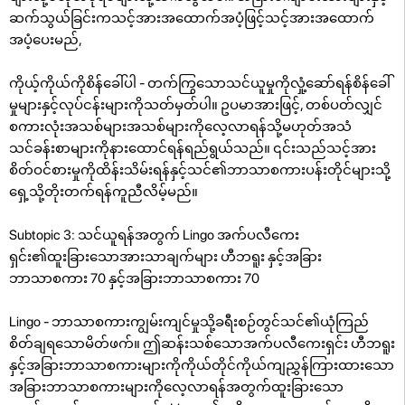
ဆက်သွယ်ခြင်းကသင့်အားအထောက်အပံ့ဖြင့်သင့်အားအထောက်
အပံ့ပေးမည်,
ကိုယ့်ကိုယ်ကိုစိန်ခေါ်ပါ - တက်ကြွသောသင်ယူမှုကိုလှုံ့ဆော်ရန်စိန်ခေါ်
မှုများနှင့်လုပ်ငန်းများကိုသတ်မှတ်ပါ။ ဥပမာအားဖြင့်, တစ်ပတ်လျှင်
စကားလုံးအသစ်များအသစ်များကိုလေ့လာရန်သို့မဟုတ်အသံ
သင်ခန်းစာများကိုနားထောင်ရန်ရည်ရွယ်သည်။ ၎င်းသည်သင့်အား
စိတ်ဝင်စားမှုကိုထိန်းသိမ်းရန်နှင့်သင်၏ဘာသာစကားပန်းတိုင်များသို့
ရှေ့သို့တိုးတက်ရန်ကူညီလိမ့်မည်။
Subtopic 3: သင်ယူရန်အတွက် Lingo အက်ပလီကေး
ရှင်း၏ထူးခြားသောအားသာချက်များ ဟီဘရူး နှင့်အခြား
ဘာသာစကား 70 နှင့်အခြားဘာသာစကား 70
Lingo - ဘာသာစကားကျွမ်းကျင်မှုသို့ခရီးစဉ်တွင်သင်၏ယုံကြည်
စိတ်ချရသောမိတ်ဖက်။ ဤဆန်းသစ်သောအက်ပလီကေးရှင်း ဟီဘရူး
နှင့်အခြားဘာသာစကားများကိုကိုယ်တိုင်ကိုယ်ကျညွှန်ကြားထားသော
အခြားဘာသာစကားများကိုလေ့လာရန်အတွက်ထူးခြားသော