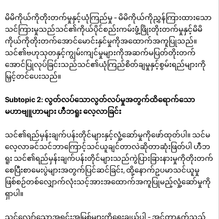
မိမိကိုယ်ကိုတိုးတက်မှုနှင့်ယုံကြည်မှု - မိမိကိုယ်ကိုညွှန်ကြားထားသော
သင်ကြားမှုသည်သင်၏ကိုယ်ပိုင်စည်းကမ်းဖွံ့ဖြိုးတိုးတက်မှုနှင့်မိမိ
ကိုယ်ကိုတိုးတက်အောင်မောင်းနှင်မှုကိုအထောက်အကူပြုသည်။
သင်၏ဗဟုသုတနှင့်ကျွမ်းကျင်မှုများကိုအဆက်မပြတ်တိုးတက်
အောင်ပြုလုပ်ခြင်းသည်သင်၏ယုံကြည်စိတ်ချမှုနှင့်စွမ်းရည်များကို
မြှင့်တင်ပေးသည်။
Subtopic 2: လွတ်လပ်သောလွတ်လပ်မှုအတွက်ထိရောက်သော
မဟာဗျူဟာများ ဟီဘရူး လေ့လာခြင်း
သင်၏ရည်မှန်းချက်ပန်းတိုင်များနှင့်လှုံ့ဆော်မှုကိုဖော်ထုတ်ပါ။ သင်မ
လေ့လာခင်သင်ဘာကြောင့်သင်ယူချင်တာလဲဆိုတာဆုံးဖြတ်ပါ ဟီဘ
ရူး သင်၏ရည်မှန်းချက်ပန်းတိုင်များသည်ကွဲပြားခြားနားမှုကိုတိုးတက်
စေပြီးစာမေးပွဲများအတွက်ပြင်ဆင်ခြင်း, ထို့နောက်ဥပမာသင်ယူမှု
ဖြစ်စဉ်တစ်လျှောက်လုံးသင့်အားအထောက်အကူပြုမည့်လှုံ့ဆော်မှုကို
ရှာပါ။
သင့်လျော်သောအရင်းအမြစ်များကိုရွေးချယ်ပါ - အင်တာနက်သည်