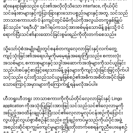
ဆုံးနေရာဖြစ်သည်။ ၎င်း၏အလိုလိုသိသော interface, ကိုယ်ပိုင်
သင်ခန်းစာများနှင့်ကွဲပြားခြားနားသောပစ္စည်းများနှင့်အတူ, သင်သည်
ဘာသာစကားပတ် 0 န်းကျင်တွင်မိမိကိုယ်ကိုအလွယ်တကူနှစ်မြှုပ်
နိုင်သည်။ "ရေဒီယို" အင်္ဂါရပ်ကသင့်အားစစ်မှန်သောမိန့်ခွန်းသို့ 0 င်
ရောက်ပြီးသင်၏နားထောင်ခြင်းစွမ်းရည်ကိုတိုးတက်စေသည်။
သို့သော်ပုံစံအမျိုးမျိုးတွင်စနစ်တကျလေ့လာခြင်းနှင့်လက်တွေ့
ကျင့်သုံးခြင်း၏အရေးပါမှုကိုမမေ့ရန်အရေးကြီးသည်။ စကားလုံး
အသစ်များ, စကားစုများနှင့်သဒ္ဒါအဆောက်အအုံများကိုသင်ယူခြင်း
သည်ပါးစပ်နှင့်စာဖြင့်ရေးသားမိန့်ခွန်းများကိုကျင့်သုံးခြင်းဖြင့်လိုက်ပါ
သင့်သည်။ ၎င်းတို့သည်သင်ယူမှုဖြစ်စဉ်၏အဓိကအစိတ်အပိုင်းဖြစ်
သောကြောင့်အမှားများကိုကြောက်ရွံ့ရန်မလိုအပ်ပါ။
ဟီဘရူးဟီဘရူး ဘာသာစကားကိုကိုယ်တိုင်လေ့လာခြင်းနှင့် Lingo
application ကိုအသုံးပြုခြင်းအားဖြင့်သင်သည်သင်၏လေ့လာမှုကို
အပြည့်အဝထိန်းချုပ်နိုင်ပြီးသင်၏လေ့လာမှုလုပ်ငန်းစဉ်ကိုပြောင်း
လွယ်ပြင်လွယ်စွာစီစဉ်နိုင်သည်။ ဤချဉ်းကပ်မှုသည်ကိုယ်ပိုင်အဖွဲ့
အစည်းဆိုင်ရာကျွမ်းကျင်မှုများဖွံ့ဖြိုးတိုးတက်စေရန်ကူညီပေးနေစဉ်