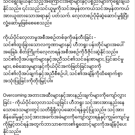
သင်ရွေးချယ်နိုင်သည့်အကြောင်းအရာများနှင့်ပစ္စည်းများကိုရွေးချယ်
နိုင်သည်။ ၎င်းသည်သင်ယူမှုကိုသင်အမှန်တကယ်သင်အမှန်တကယ်
အားယူထားသောအရာနှင့် ပတ်သက်. လေ့လာစဉ်ပိုမိုဆွဲဆောင်မှုရှိပြီး
လှုံ့ဆော်မှုဖြစ်စေစေသည်။
ကိုယ်ပိုင်လေ့လာမှုအစီအစဉ်တစ်ခုကိုဖန်တီးခြင်း -
သင်၏ထူးခြားသောလက္ခဏာများနှင့် ဟီဘရူး ပန်းတိုင်များအပေါ်
အခြေခံ. စိတ်ကြိုက်လေ့လာရန်အစီအစဉ်ကိုဒီဇိုင်းဆွဲနိုင်သည်။
သင်၏လိုအပ်ချက်များနှင့်အညီသင်၏သင်ခန်းစာများ, ပြင်ဆင်မှု
များ, စစ်ဆေးမှုများနှင့်ကိုယ်ပိုင်အကဲဖြတ်ခြင်းများကို
သင်၏လိုအပ်ချက်နှင့်အညီစီစဉ်ပါ, သင်၏အချိန်ကိုထိရောက်စွာ
အသုံးပြုခြင်းကိုတိုးမြှင့်ပါ။
Overcoming အတားအဆီးများနှင့်အားနည်းချက်များကိုကျော်လွှား
ခြင်း - ကိုယ်ပိုင်လေ့လာသင်ယူခြင်း ဟီဘရူး သင့်အားအားနည်းနေ
သောဒေသများတွင်သတိရှိရှိလုပ်ဆောင်ရန်ခွင့်ပြုသည်။ သင့်အား
စိန်ခေါ်မှုနှင့်သင့်အားအခက်အခဲများကိုကျော်လွှားရန်နှင့်ကျွမ်းကျင်မှု
ကိုမြှင့်တင်ရန်အတွက်ဘာသာစကား၏ရှုထောင့်များကိုအချိန်ပိုပေး
နိုင်သည်။