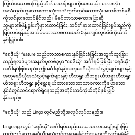
ကြွယ်ဝသောစာကြည့်တိုက်စာတန်းများကိုပေးသည်။ စကားလုံး
အသံထွက်ဟူသောစကားလုံးအသံထွက်တွင်စကားလုံးအသစ်တစ်ခုစီ
ကိုသင်နားထောင်နိုင်သည်။ မိခင်ဘာသာစကားပြောဆို
သူများ၏မိန့်ခွန်းကိုနားထောင်ခြင်း, သင်၏နားထောင်ခြင်းစွမ်းရည်ကို
မြှင့်တင်ရန်နှင့်အက်ပ်မှဘာသာစကားပတ် 0 န်းကျင်တွင်မိမိကိုယ်ကို
နှစ်မြှုပ်ပါ။
"ရေဒီယို" feature သည်ဘာသာစကားနှစ်ခြင်းခံခြင်းအတွက်ထူးခြား
သည့်ရလဒ်များအနက်မှတစ်ခုမှာ "ရေဒီယို" အင်္ဂါရပ်ဖြစ်ပြီး "ရေဒီယို"
အင်္ဂါရပ်ဖြစ်သည်။ ဤအင်္ဂါရပ်နှင့်အတူရေဒီယိုအသံလွှင့်ချက်များနှင့်
အတူရေဒီယိုအသံလွှင့်ချက်များနှင့် ဟီဘရူး ဟီဘရူး ဟီဘရူး ဟီဘရူး
ဟီဘရူး ဟီဘရူး နှင့်ရွေးချယ်ထားသောဘာသာစကားကိုပြောသော
နိုင်ငံတွင်သင်ရောက်ရှိနေသည့်အတိုင်းသင်ကိုယ်တိုင်နှစ်မြှုပ်
နိုင်သည်။
"ရေဒီယို" သည် Lingo တွင်မည်သို့အလုပ်လုပ်သနည်း။
Lingo app တွင် "ရေဒီယို" အင်္ဂါရပ်သည်ဘာသာစကားအမျိုးမျိုးဖြင့်
ထုတ်လွှင့်သောရေဒီယိုအသံလွှင့်ဌာနအမြောက်အများကိုလက်မခံနိုင်