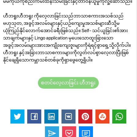
မိမိကိုယ်ကိုစည်းကမ်းထိန်းသိမ်းခြင်းနှင့်တာဝန်ယူမှုကိုလှုံ့ဆော်သည်။
ဟီဘရူးဟီဘရူး ကိုလေ့လာခြင်းသည်ဘာသာစကားအသစ်သည်
ဗဟုသုတ, အခွင့်အလမ်းများနှင့်ယဉ်ကျေးမှုအသစ်များဆီသို့မ
ယုံကြည်နိုင်လောက်အောင်ခရီးဖြစ်သည်။ Self- သင်ယူခြင်း၏အား
သာချက်များနှင့် Lingo application မှပေးသောထူးခြားသော
အခွင့်အလမ်းများအားအကျိုးကျေးဇူးများကိုရဲရင့်စွာရှေ့သို့လိုက်ပါ။
ဟီဘရူး နှင့်အခြားဘာသာစကားများကိုလွတ်လပ်စွာလေ့လာပြီးဖြစ်
နိုင်ချေရှိသောကမ္ဘာသစ်တစ်ခုကိုရှာဖွေတွေ့ရှိပါ။
စတင်လေ့လာခြင်း ဟီဘရူး