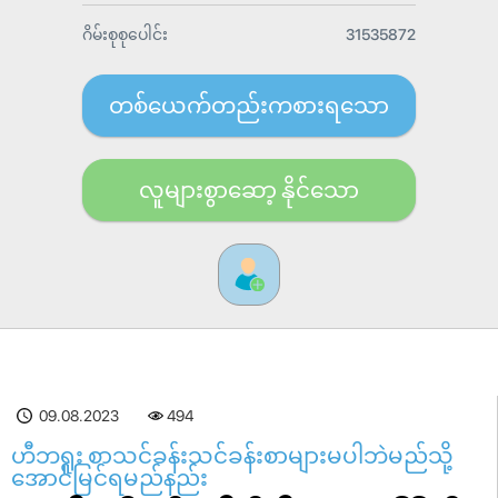
ဂိမ်းစုစုပေါင်း
31535872
တစ်ယေက်တည်းကစားရသော
လူများစွာဆော့ နိုင်သော
09.08.2023
494
ဟီဘရူး စာသင်ခန်းသင်ခန်းစာများမပါဘဲမည်သို့
အောင်မြင်ရမည်နည်း