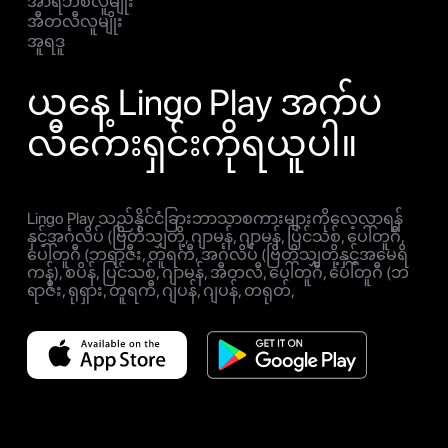
အာရဘစ်လူမျိုး
အီတလီလူမျိုး
အူရဒူ
ယနေ့ Lingo Play အက်ပ
လီကေးရှင်းကိုရယူပါ။
Lingo Play သည်နိုင်ငံခြားဘာသာစကားများကိုလေ့လာရန်
နှင့်အင်္ဂလိပ် (ဗြိတိသျှတို့, ဂျာမန်, ဂျာမန်, ပြင်သစ်, ပေါ်တူဂီ,
ပေါ်တူဂီ (ဘရာဇီး, တူရကီ, အင်္ဂလိပ် (ဗြိတိသျှတို့နှင့်အမေရိ
ကန်), စပိန်, ပြင်သစ်, ဂျာမန်, အီတလီ, ပေါ်တူဂီ, ပေါ်တူဂီ (ဘ
ရာဇီး, ရုရှား, တူရကီ, ဂျပန်, ဂျပန်, တရုတ်,