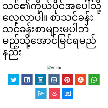
သင်၏ကိုယ်ပိုင်အပေါ်သို့
လေ့လာပါ။ စာသင်ခန်း
သင်ခန်းစာများမပါဘဲ
မည်သို့အောင်မြင်ရမည်
နည်း