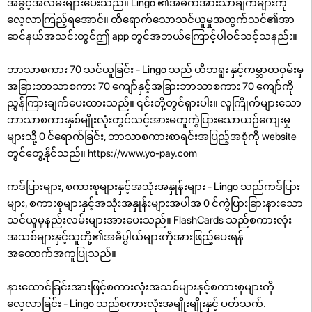
အခွင့်အလမ်းများပေးသည်။ Lingo ၏အဓိကအားသာချက်များကို
လေ့လာကြည့်ရအောင်။ ထိရောက်သောသင်ယူမှုအတွက်သင်၏အာ
ဆင်နယ်အသင်းတွင်ဤ app တွင်အဘယ်ကြောင့်ပါဝင်သင့်သနည်း။
ဘာသာစကား 70 သင်ယူခြင်း - Lingo သည် ဟီဘရူး နှင့်ကမ္ဘာတဝှမ်းမှ
အခြားဘာသာစကား 70 ကျော်နှင့်အခြားဘာသာစကား 70 ကျော်ကို
ညွှန်ကြားချက်ပေးထားသည်။ ၎င်းတို့တွင်ရှားပါး။ လူကြိုက်များသော
ဘာသာစကားနှစ်မျိုးလုံးတွင်သင့်အားမတူကွဲပြားသောယဉ်ကျေးမှု
များသို့ 0 င်ရောက်ခြင်း, ဘာသာစကားစာရင်းအပြည့်အစုံကို website
တွင်တွေ့နိုင်သည်။ https://www.yo-pay.com
ကဒ်ပြားများ, စကားစုများနှင့်အသုံးအနှုန်းများ - Lingo သည်ကဒ်ပြား
များ, စကားစုများနှင့်အသုံးအနှုန်းများအပါအ 0 င်ကွဲပြားခြားနားသော
သင်ယူမှုနည်းလမ်းများအားပေးသည်။ FlashCards သည်စကားလုံး
အသစ်များနှင့်သူတို့၏အဓိပ္ပါယ်များကိုအားဖြည့်ပေးရန်
အထောက်အကူပြုသည်။
နားထောင်ခြင်းအားဖြင့်စကားလုံးအသစ်များနှင့်စကားစုများကို
လေ့လာခြင်း - Lingo သည်စကားလုံးအမျိုးမျိုးနှင့် ပတ်သက်.