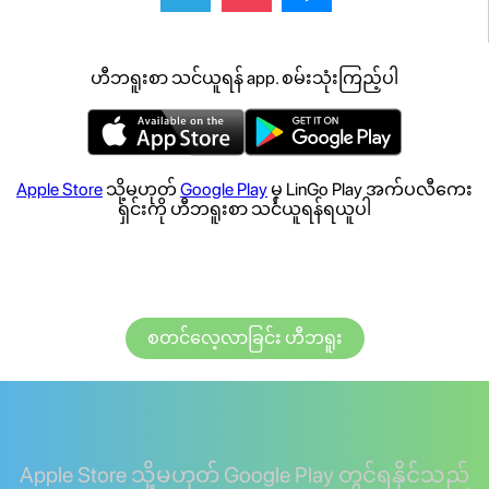
ဟီဘရူးစာ သင်ယူရန် app. စမ်းသုံးကြည့်ပါ
Apple Store
သို့မဟုတ်
Google Play
မှ LinGo Play အက်ပလီကေး
ရှင်းကို ဟီဘရူးစာ သင်ယူရန်ရယူပါ
စတင်လေ့လာခြင်း ဟီဘရူး
Apple Store သို့မဟုတ် Google Play တွင်ရနိုင်သည်