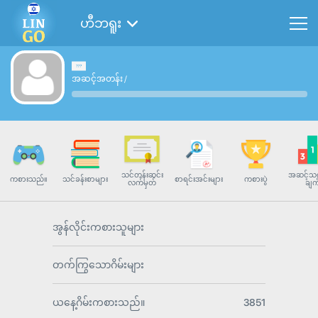
ဟီဘရူး
အဆင့်အတန်း
/
သင်တန်းဆင်း
အဆင့်သတ
ကစားသည်။
သင်ခန်းစာများ
စာရင်းအင်းများ
ကစားပွဲ
လက်မှတ်
ချက
အွန်လိုင်းကစားသူများ
တက်ကြွသောဂိမ်းများ
ယနေ့ဂိမ်းကစားသည်။
3851