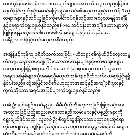
သင်ယူခြင်း၏အဓိကအားသာချက်များအနက် ဟီဘရူး သည်ပြောင်း
လွယ်ပြင်လွယ်နှင့်အဆင်ပြေသည်။ သင်၏လေ့လာမှုနှင့်တာ 0 န် 0 တ္
တရားများနှင့်သင်ယူခြင်းကိုပေါင်းစပ်ရန်သင့်အားလေ့လာရန်အချိန်
နှင့်နေရာကိုရွေးချယ်နိုင်သည်။ Fixed သင်ခန်းစာအချိန်ဇယားများကို
ပြုပြင်ရန်မလိုအပ်ပါ။ သင်၏လိုအပ်ချက်နှင့်ကိုက်ညီသော
အရှိန်အဟုန်ဖြင့်သင်လေ့လာနိုင်သည်။
အချိန်နှင့်ကုန်ကျစရိတ်သက်သာခြင်း - ဟီဘရူး ၏ကိုယ်ပိုင်လေ့လာမှု
ဟီဘရူး သည်သင်စျေးကြီးသောသင်တန်းများနှင့်ဖတ်စာအုပ်များ
အတွက်ငွေဖြုန်းစရာမလိုပါ။ မြောက်မြားစွာလေ့လာသင်ယူသော
အရင်းအမြစ်များကိုအခမဲ့သို့မဟုတ်ကုန်ကျစရိတ်သက်သာစွာဖြင့်ရရှိ
နိုင်ပါသည်။ ထို့အပြင်သင်၏ဗဟုသုတအဆင့်နှင့်အကျိုးစီးပွားနှင့်
ကိုက်ညီသောအရင်းအမြစ်များကိုရွေးချယ်နိုင်သည်။
တစ် ဦး ချင်းချဉ်းကပ်နည်း - မိမိကိုယ်ကိုလေ့လာခြင်းဖြင့်သင့်အား
အထူးသဖြင့်ဖြည့်ဆည်းပေးသောနည်းလမ်းများနှင့်ပစ္စည်းများကို
ရွေးချယ်နိုင်သည်။ လူတစ် ဦး စီတွင်ထူးခြားသောပညာရေးဆိုင်ရာ
လိုအပ်ချက်များရှိပြီးကိုယ်ပိုင်လေ့လာမှုကသင်ယူမှုဖြစ်စဉ်ကိုအများ
ဆုံးထိရောက်မှုနှင့်ပျော်ရွှင်မှုအတွက်သင်ယူမှုလုပ်ငန်းစဉ်ကို