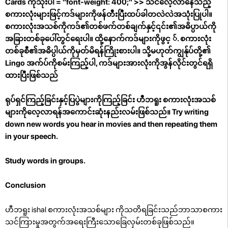
Cards ကိုသုံးပါ = "font-weight: 400;" >> သင်လေ့လာနေသည့်
စကားလုံးများဖြင့်ကဒ်များကိုဖန်တီးပြီးထပ်ခါတလဲလဲအသုံးပြုပါ။
စကားလုံးအသစ်ကိုကဒ်၏တစ်ဖက်တစ်ချက်နှင့်၎င်း၏အဓိပ္ပာယ်ကို
အခြားတစ်ခုပေါ်တွင်ရေးပါ။ ထို့နောက်ကဒ်များကိုဖွင့ ်. စကားလုံး
တစ်ခုစီ၏အဓိပ္ပါယ်ကိုမှတ်မိရန်ကြိုးစားပါ။ သို့မဟုတ်ကျွန်ုပ်တို့၏
Lingo အက်ပ်ကိုစမ်းကြည့်ပါ, ကဒ်များအားလုံးကိုအွန်လိုင်းတွင်ရရှိ
ထားပြီးဖြစ်သည်
ရုပ်ရှင်ကြည့်ခြင်းနှင့်ပြပွဲများကိုကြည့်ခြင်း ဟီဘရူး စကားလုံးအသစ်
များကိုလေ့လာရန်အကောင်းဆုံးနည်းလမ်းဖြစ်သည်။ Try writing
down new words you hear in movies and then repeating them
in your speech.
Study words in groups.
Conclusion
ဟီဘရူး ishal စကားလုံးအသစ်များ ကိုသတိရခြင်းသည်ဘာသာစကား
သင်ကြားမှုအတွက်အရေးကြီးသောခြေလှမ်းတစ်ခုဖြစ်သည်။