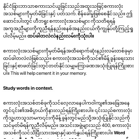
နိုင်ငံခြားဘာသာစကားသင်ယူခြင်းသည်အထူးသဖြင့်စကားလုံး
အသစ်များကိုမှတ်မိခြင်းနှင့် ပတ်သက်. စိန်ခေါ်မှုဖြစ်စေနိုင်သည်။ ဤ
ဆောင်းပါးတွင် ဟီဘရူး စကားလုံးအသစ်များ ကိုသတိရရန်
အကူအညီများကိုကူညီရန်နည်းစနစ်အနည်းငယ်ကိုကျွန်ုပ်တို့ကြည့်ရှု
ပါလိမ့်မည်။
ထပ်ခါတလဲလဲနည်းလမ်းကိုသုံးပါ။
စကားလုံးအသစ်များကိုမှတ်မိရန်အထိရောက်ဆုံးနည်းလမ်းတစ်ခုမှာ
ထပ်ခါတလဲလဲဖြစ်သည်။ စကားလုံးအသစ်ကိုသင်၏မိန့်ခွန်းရေးသား
ခြင်းနှင့်စာဖတ်ခြင်းတွင်တတ်နိုင်သမျှမကြာခဏအသုံးပြုရန်ကြိုးစား
ပါ။ This will help cement it in your memory.
Study words in context.
စကားလုံးအသစ်တစ်ခုကိုသင်လေ့လာနေပါကဝါကျ၏အခြေအနေ
တွင်၎င်း၏အဓိပ္ပာယ်ကိုနားလည်ရန်ကြိုးစားပါ။ ၎င်းသည်စကားလုံး
ကိုသူ့ဟာသူသာမက၎င်းကိုမိန့်ခွန်းတွင်မည်သို့အသုံးပြုနိုင်သည်ကို
သင်မှတ်မိရန်ကူညီလိမ့်မည်။
အသင်းအဖွဲ့များသည် 400, စကားလုံး
အသစ်ကိုသင်သိပြီးသားအရာနှင့်ဆက်နွှယ်ရန်ကြိုးစားပါ။
Word