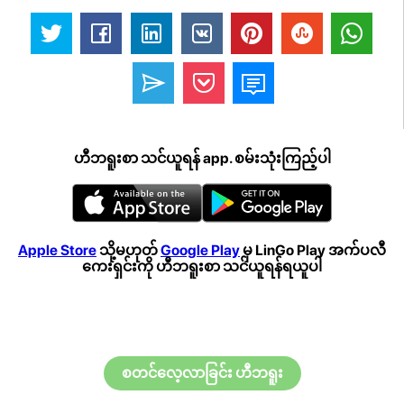
ဟီဘရူးစာ သင်ယူရန် app. စမ်းသုံးကြည့်ပါ
Apple Store
သို့မဟုတ်
Google Play
မှ LinGo Play အက်ပလီ
ကေးရှင်းကို ဟီဘရူးစာ သင်ယူရန်ရယူပါ
စတင်လေ့လာခြင်း ဟီဘရူး