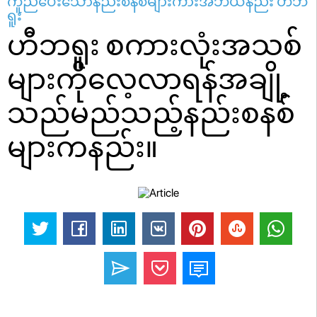
ကူညီပေးသောနည်းစနစ်များကားအဘယ်နည်း ဟီဘ
ရူး
ဟီဘရူး စကားလုံးအသစ်
များကိုလေ့လာရန်အချို့
သည်မည်သည့်နည်းစနစ်
များကနည်း။