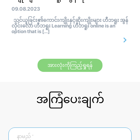
09.08.2023
သင်ယူခြင်း၏ကောင်းကျိုးနှင့်ဆိုးကျိုးများ ဟီဘရူး အွန်
လိုင်းလော ဟီဘရူး Learning ဟီဘရူး online is an
option that is […]
အားလုံးကိုကြည့်ရှုရန်
အကြံပေးချက်