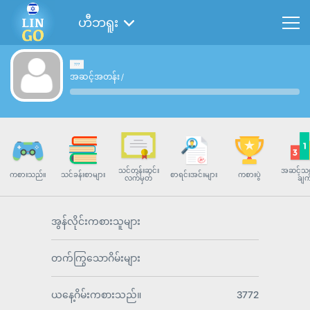
ဟီဘရူး
အဆင့်အတန်း
/
သင်တန်းဆင်း
အဆင့်သတ
ကစားသည်။
သင်ခန်းစာများ
စာရင်းအင်းများ
ကစားပွဲ
လက်မှတ်
ချက
အွန်လိုင်းကစားသူများ
တက်ကြွသောဂိမ်းများ
ယနေ့ဂိမ်းကစားသည်။
3772