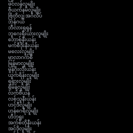
ဖင်လန်လူမျိုး
ဗီယက်နမ်လူမျိုး
ဗြိတိလျှ အင်္ဂလိပ်
ဘန်ဂယ်
ဘီလားရုရှန်
ဘူဂေးရီးယားလူမျိုး
ဘောစ့်နီးယန်း
မက်စီဒိုးနီးယန်း
မလေးလူမျိုး
မာလာဂက်စီ
မြန်မာလူမျိူး
မွန်ဂိုးလီးယန်း
ယူကရိန်းလူမျိုး
ရရှားလူမျိုး
ရိုမန်လူမျိုး
လက်ဗီယန်
လစ်သူနီးယန်း
ဟင်ဒီလူမျိုး
ဟန်ဂေရီလူမျိုး
ဟီဘရူး
အက်စ်တိုနီးယန်း
အင်ဒိုလူမျိုး