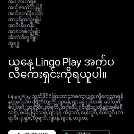
အမ် မားဟရစ်
အယ်ဇာဘိုင်ဂျန်နီ
အယ်ဘေးနီးယန်း
အာဖရိကလူမျိူး
အာမီးနီးယန်း
အာရဘစ်လူမျိုး
အီတလီလူမျိုး
အူရဒူ
ယနေ့ Lingo Play အက်ပ
လီကေးရှင်းကိုရယူပါ။
Lingo Play သည်နိုင်ငံခြားဘာသာစကားများကိုလေ့လာရန်
နှင့်အင်္ဂလိပ် (ဗြိတိသျှတို့, ဂျာမန်, ဂျာမန်, ပြင်သစ်, ပေါ်တူဂီ,
ပေါ်တူဂီ (ဘရာဇီး, တူရကီ, အင်္ဂလိပ် (ဗြိတိသျှတို့နှင့်အမေရိ
ကန်), စပိန်, ပြင်သစ်, ဂျာမန်, အီတလီ, ပေါ်တူဂီ, ပေါ်တူဂီ (ဘ
ရာဇီး, ရုရှား, တူရကီ, ဂျပန်, ဂျပန်, တရုတ်,