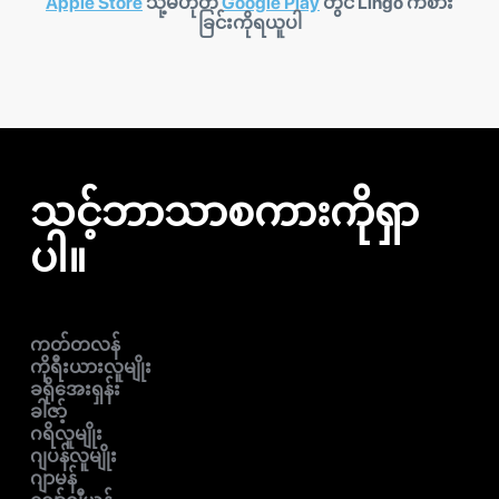
Apple Store
သို့မဟုတ်
Google Play
တွင် Lingo ကစား
ခြင်းကိုရယူပါ
သင့်ဘာသာစကားကိုရှာ
ပါ။
ကတ်တလန်
ကိုရီးယားလူမျိုး
ခရိုအေးရှန်း
ခါဇာ့်
ဂရိလူမျိုး
ဂျပန်လူမျိုး
ဂျာမန်