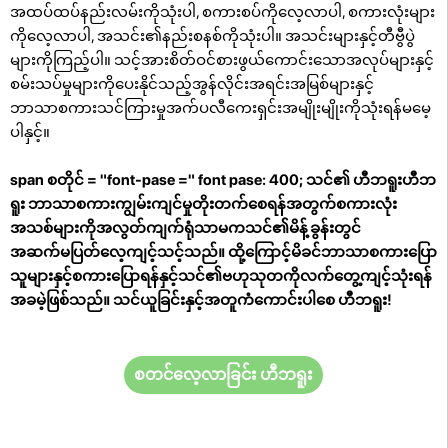
အထပ်ထပ်နည်းလမ်းကိုသုံးပါ, စကားစပ်ကိုလေ့လာပါ, စကားလုံးများ
ကိုလေ့လာပါ, အသင်း၏နည်းစနစ်ကိုသုံးပါ။ အသင်းများနှင့်တီဗွီပွဲ
များကိုကြည့်ပါ။ သင့်အားစိတ်ဝင်စားဖွယ်ကောင်းသောအလုပ်များနှင့်
စမ်းသပ်မှုများကိုပေးနိုင်သည့်အွန်လိုင်းအရင်းအမြစ်များနှင့်
ဘာသာစကားသင်ကြားမှုအက်ပလီကေးရှင်းအမျိုးမျိုးကိုသုံးရန်မမေ့
ပါနှင့်။
span စတိုင် = "font-pase =" font pase: 400; သင်၏ ဟီဘရူးဟီဘ
ရူး ဘာသာစကားကျွမ်းကျင်မှုတိုးတက်စေရန်အတွက်စကားလုံး
အသစ်များကိုအလွတ်ကျက်ရုံသာမကသင်၏မိန့်ခွန်းတွင်
အဆက်မပြတ်လေ့ကျင့်သင့်သည်။ ထို့ကြောင့်မိခင်ဘာသာစကားပြော
သူများနှင့်စကားပြောရန်နှင့်သင်၏ဗဟုသုတကိုလက်တွေ့ကျင့်သုံးရန်
အခမဲ့ဖြစ်သည်။ သင်ယူခြင်းနှင့်အတူကံကောင်းပါစေ ဟီဘရူး!
စတင်လေ့လာခြင်း ဟီဘရူး