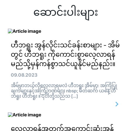
ဆောင်းပါးများ
ဟီဘရူး အွန်လိုင်းသင်ခန်းစာများ - အိမ်
တွင် ဟီဘရူး ကိုကောင်းစွာလေ့လာရန်
မည်သို့မှန်ကန်စွာသင်ယူနိုင်မည်နည်း။
09.08.2023
အိမ်မှာဘယ်လိုလေ့လာရမလဲ ဟီဘရူး အိမ်မှာ: အကြံပြု
ချက်များနှင့်အကြံဥာဏ်များ nbsp; မိတ်ဆက် ယနေ့ ဟီ
ဘရူး ဟီဘရူး ။ ၎င်းတို့သည်သ […]
လေ့လာရန်အတွက်အကောင်းဆုံးအွန်