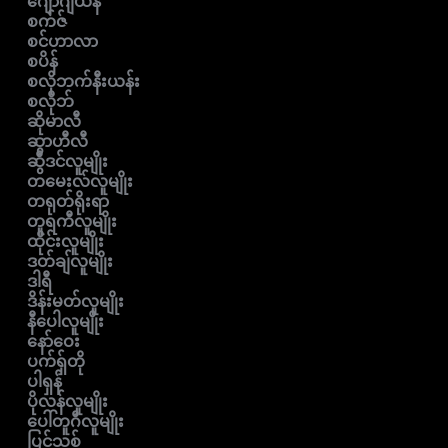
ဂျော်ဂျီယန်
စက်ဇ်
စင်ဟာလာ
စပိန်
စလိုဘက်နီးယန်း
စလိုဘ်
ဆိုမာလီ
ဆွာဟီလီ
ဆွီဒင်လူမျိုး
တမေးလ်လူမျိုး
တရုတ်ရိုးရာ
တူရကီလူမျိုး
ထိုင်းလူမျိုး
ဒတ်ချ်လူမျိုး
ဒါရီ
ဒိန်းမတ်လူမျိုး
နီပေါလူမျိုး
နော်ဝေး
ပက်ရှ်တို
ပါရှန်
ပိုလန်လူမျိုး
ပေါ်တူဂီလူမျိုး
ပြင်သစ်