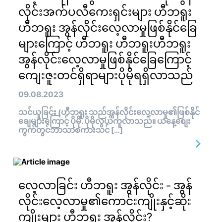
လိုင်းအက်ပလီကေးရှင်းများ ဟီဘရူး
ဟီဘရူး အွန်လိုင်းလေ့လာမှုဖြစ်နိုင်ခြေ
များကြောင့် ဟီဘရူး ဟီဘရူးဟီဘရူး
အွန်လိုင်းလေ့လာမှုဖြစ်နိုင်ခြေကြောင့်
ကျေးဇူးတင်ရှိရာများပိုမိုရရှိလာသည်
09.08.2023
သင်ယူခြင်း (ဟီဘရူး သည်အွန်လိုင်းလေ့လာမှု၏ဖြစ်နိုင်
ချေများကြောင့် ပိုမို. ပိုမိုလွယ်ကူလာသည်။ ယနေ့စျေး
ကွက်တွင်ဘာသာစကားသင် […]
လေ့လာခြင်း ဟီဘရူး အွန်လိုင်း - အွန်
လိုင်းလေ့လာမှု၏ကောင်းကျိုးနှင့်ဆိုး
ကျိုးများ ဟီဘရူး အွန်လိုင်း?