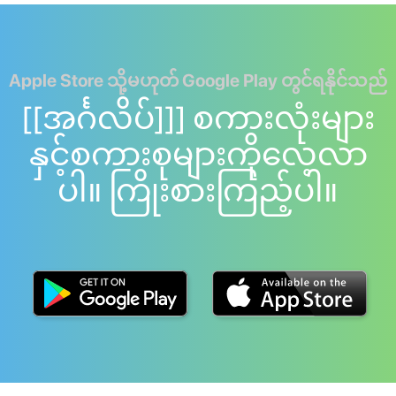
Apple Store သို့မဟုတ် Google Play တွင်ရနိုင်သည်
[[အင်္ဂလိပ်]]] စကားလုံးများ
နှင့်စကားစုများကိုလေ့လာ
ပါ။ ကြိုးစားကြည့်ပါ။