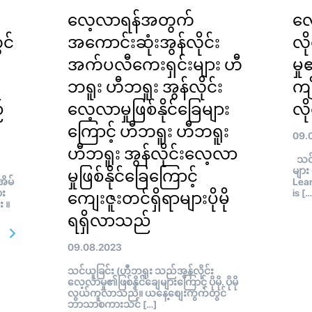
လေ့လာရန်အတွက်
လေ
င်
အကောင်းဆုံးအွန်လိုင်း
လိ
အက်ပလီကေးရှင်းများ ဟီ
မှ
ဘရူး ဟီဘရူး အွန်လိုင်း
ကျ
်
လေ့လာမှုဖြစ်နိုင်ခြေများ
လို
ကြောင့် ဟီဘရူး ဟီဘရူး
09.
ဟီဘရူး အွန်လိုင်းလေ့လာ
သင်ယ
များ
မှုဖြစ်နိုင်ခြေကြောင့်
ိမ်
Lear
ား
is […
ကျေးဇူးတင်ရှိရာများပိုမို
 ။
ရရှိလာသည်
09.08.2023
သင်ယူခြင်း (ဟီဘရူး သည်အွန်လိုင်း
လေ့လာမှု၏ဖြစ်နိုင်ချေများကြောင့် ပိုမို. ပိုမို
လွယ်ကူလာသည်။ ယနေ့စျေးကွက်တွင်
ဘာသာစကားသင် […]