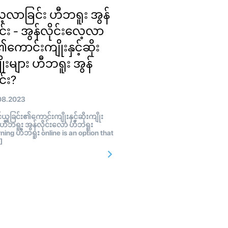
့လာခြင်း ဟီဘရူး အွန်
ုင်း - အွန်လိုင်းလေ့လာ
ု၏ကောင်းကျိုးနှင့်ဆိုး
ိုးများ ဟီဘရူး အွန်
င်း?
08.2023
ူခြင်း၏ကောင်းကျိုးနှင့်ဆိုးကျိုး
 ဟီဘရူး အွန်လိုင်းလော ဟီဘရူး
ning ဟီဘရူး online is an option that
]