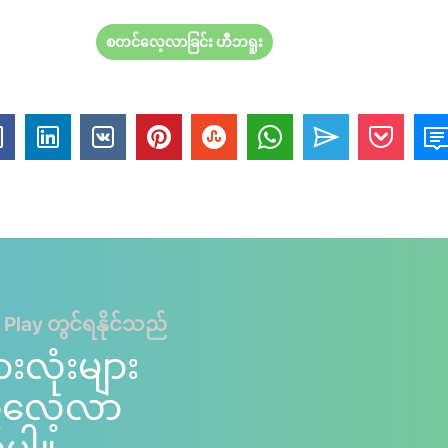
စတင်လေ့လာခြင်း ဟီဘရူး
 Play တွင်ရနိုင်သည်
ားလုံးများ
ကိုလေ့လာ