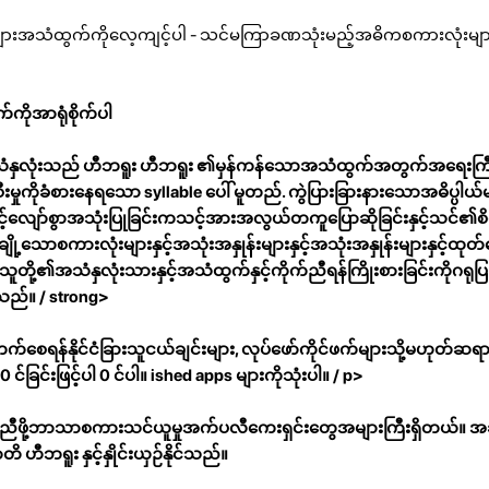
်းများအသံထွက်ကိုလေ့ကျင့်ပါ - သင်မကြာခဏသုံးမည့်အဓိကစကားလုံးများန
်ကိုအာရုံစိုက်ပါ
အသံနှလုံးသည် ဟီဘရူး ဟီဘရူး ၏မှန်ကန်သောအသံထွက်အတွက်အရေးကြီ
ှုကိုခံစားနေရသော syllable ပေါ် မူတည်. ကွဲပြားခြားနားသောအဓိပ္ပါယ်မျ
လျော်စွာအသုံးပြုခြင်းကသင့်အားအလွယ်တကူပြောဆိုခြင်းနှင့်သင်၏စိတ်ခ
့သောစကားလုံးများနှင့်အသုံးအနှုန်းများနှင့်အသုံးအနှုန်းများနှင့်ထုတ်ဖ
့်သူတို့၏အသံနှလုံးသားနှင့်အသံထွက်နှင့်ကိုက်ညီရန်ကြိုးစားခြင်းကိုဂရုပ
်သည်။ / strong>
ရန်နိုင်ငံခြားသူငယ်ချင်းများ, လုပ်ဖော်ကိုင်ဖက်များသို့မဟုတ်ဆရာမျ
င်ခြင်းဖြင့်ပါ 0 င်ပါ။
ished apps များကိုသုံးပါ။ / p>
ကူညီဖို့ဘာသာစကားသင်ယူမှုအက်ပလီကေးရှင်းတွေအများကြီးရှိတယ်။
ိ ဟီဘရူး နှင့်နှိုင်းယှဉ်နိုင်သည်။