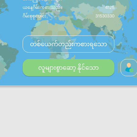
ယနေ့ဂိမ်းကစားသည်။
4125
ဂိမ်းစုစုပေါင်း
31530330
တစ်ယေက်တည်းကစားရသော
လူများစွာဆော့ နိုင်သော