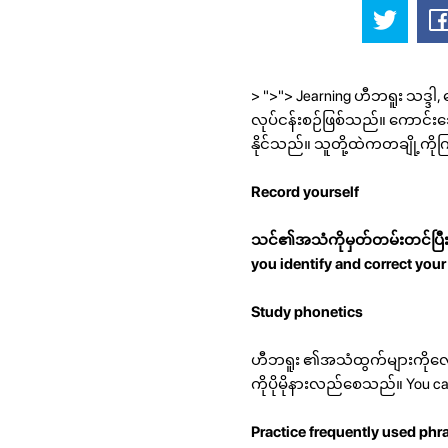
> ">"> Jearning ဟီဘရူး သဒ္ဒ
လုပ်ငန်းစဉ်ဖြစ်သည်။ ကောင်းသ
နိုင်သည်။ သူတို့ထဲကတချို့ကိ
Record yourself
သင်၏အသံကိုမှတ်တမ်းတင်ပြီးန
you identify and correct you
Study phonetics
ဟီဘရူး ၏အသံထွက်များကိုလေ့
ကိုပိုမိုနားလည်စေသည်။ You can 
Practice frequently used phr