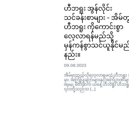
ဟီဘရူး အွန်လိုင်း
သင်ခန်းစာများ - အိမ်တွ
ဟီဘရူး ကိုကောင်းစွာ
လေ့လာရန်မည်သို့
မှန်ကန်စွာသင်ယူနိုင်မည
နည်း။
09.08.2023
အိမ်မှာဘယ်လိုလေ့လာရမလဲ ဟီဘရူး အ
မှာ: အကြံပြုချက်များနှင့်အကြံဥာဏ်မျ
nbsp; မိတ်ဆက် ယနေ့ ဟီဘရူး ဟီဘရူး
၎င်းတို့သည်သ […]