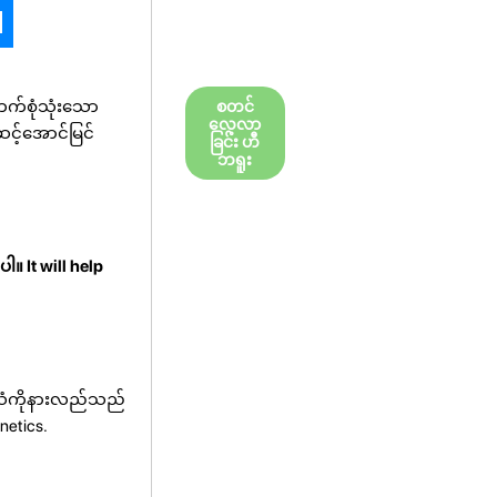
ဘက်စုံသုံးသော
စတင်
လေ့လာ
င့်အောင်မြင်
ခြင်း ဟီ
ဘရူး
 It will help
အသံကိုနားလည်သည်
netics.