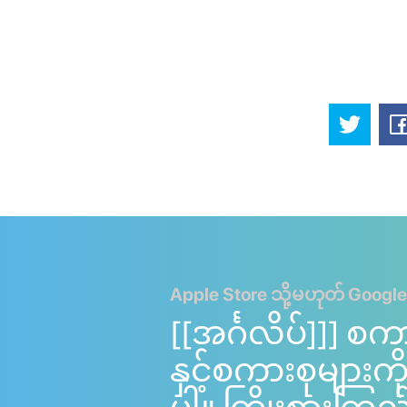
Apple Store သို့မဟုတ် Google
[[အင်္ဂလိပ်]]] စက
နှင့်စကားစုများ