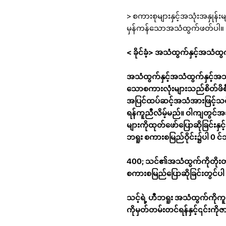
> စကားစုများနှင့်အသုံးအနှုန
မှန်ကန်သောအသံထွက်ဖတ်ပါ။
< ခိုင်ခံ့> အသံထွက်နှင့်အသံထွက
အသံထွက်နှင့်အသံထွက်နှင့်
သောစကားလုံးများသည်စိတ်ဖိစီးမ
အပြင်ထပ်ဆင့်အသံအားဖြင့်သင့်
ရန်ကူညီလိမ့်မည်။ ဝါကျတွင်အချို
များကိုထုတ်ဖော်ပြောဆိုခြင်းနှင
ဘရူး စကားစမြည်ဝိုင်း၌ပါ 0 င
400; သင်၏အသံထွက်ကိုတိုးတက်စေ
စကားစမြည်ပြောဆိုခြင်းတွင်ပါ 0 
သင့်ရဲ့ ဟီဘရူး အသံထွက်ကို
ကိုမှတ်တမ်းတင်ရန်နှင့်၎င်းကိုဇာတ