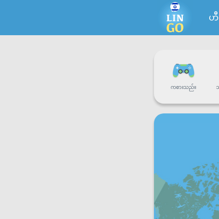
ဟီ
ကစားသည်။
သ