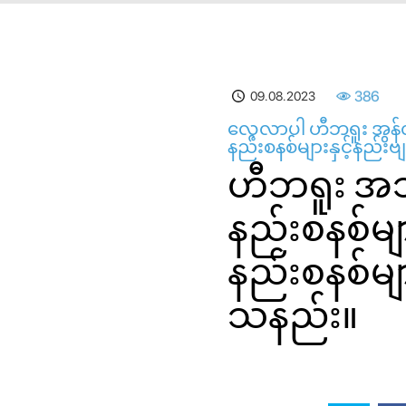
09.08.2023
386
လေ့လာပါ ဟီဘရူး အွန်လ
နည်းစနစ်များနှင့်နည်
ဟီဘရူး အသ
နည်းစနစ်မ
နည်းစနစ်မျ
သနည်း။