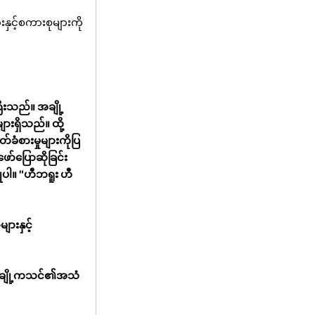
ှင့်စကားစုများကို
းသည်။ အချို့
ားရှိသည်။ ထို့
ံစားမှုများကိုပြ
ော်ပြောဆိုခြင်း
ြုပါ။
"ဟီဘရူး ဟီ
ားနှင့်
 အချို့ကသင်၏အသံ