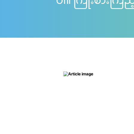
ပါ။ ကြိုးစားကြည့