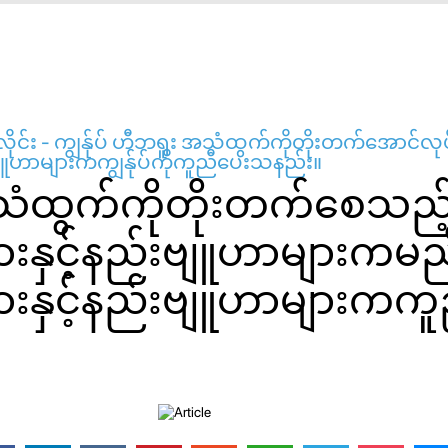
ိုင်း - ကျွန်ုပ် ဟီဘရူး အသံထွက်ကိုတိုးတက်အောင်
းဗျူဟာများကကျွန်ုပ်ကိုကူညီပေးသနည်း။
ံထွက်ကိုတိုးတက်စေသည့
ျားနှင့်နည်းဗျူဟာများကမ
ားနှင့်နည်းဗျူဟာများကကူ