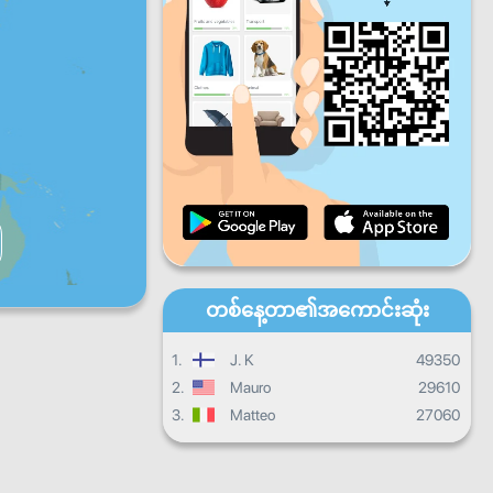
ပတေး
သောကြာ
စနေ
တနင်္ဂနွေ
နေ့စဉ်တိုးတက်မှု
လစဉ်တိုးတက်မှု
သင်တန်းဆင်းလက်မှတ်
ယေဘုယျတိုးတက်မှု
တစ်နေ့တာ၏အကောင်းဆုံး
1.
J. K
49350
2.
Mauro
29610
3.
Matteo
27060