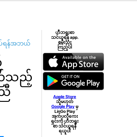
ဟီဘရူးစာ
သင်ယူရန် app.
လုပ်ရန်အဘယ်
စမ်းသုံး
ကြည့်ပါ
်
ည်သည့်
ညီ
Apple Store
သို့မဟုတ်
Google Play
မှ
LinGo Play
အက်ပလီကေး
ရှင်းကို ဟီဘရူး
စာ သင်ယူရန်
ရယူပါ