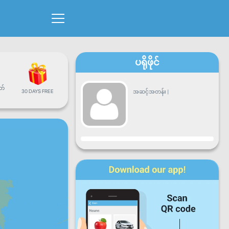
ပရိုဖိုင်
တ်
30 DAYS FREE
အဆင့်အတန်း
|
တိုးတက်မှု
တနင်္လာ
အင်္ဂါ
ဗုဒ္ဓဟူး
ကြာသာ