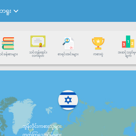
ဘရူး
သင်တန်းဆင်း
အဆင့်သတ်မှ
င်ခန်းစာများ
စာရင်းအင်းများ
ကစားပွဲ
လက်မှတ်
ချက်
အွန်လိုင်းကစားသူများ
တက်ကြွသောဂိမ်းများ