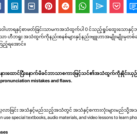
ါ, ဝေါဟာရနှင့်စာဖတ်ခြင်းသာမကအသံထွက်ပါ 0 င်သည့်ရှုပ်ထွေးသောနှင့်
ော ဟီဘရူး အသံထွက်ကိုနည်းစနစ်များနှင့်နည်းဗျူဟာအမျိုးမျိုးမှတစ်ဆ
ုကြည့်ရအောင်။
ားထောင်ပြီးနောက်မိခင်ဘာသာစကားဖြင့်သင်၏အသံထွက်ကိုနှိုင်းယှဉ်ပါ။
r pronunciation mistakes and flaws.
လာခြင်း အသံနှင့်မည်သည့်အသံတွင် အသံနှင့်စကားလုံးများမည်သို့
use special textbooks, audio materials, and video lessons to learn pho
ases