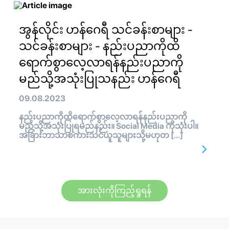
အွန်လိုင်း ဟန်ဂေရီ သင်ခန်းစာများ -
သင်ခန်းစာများ - နည်းပညာကိုထိ
ရောက်စွာလေ့လာရန်နည်းပညာကို
မည်သို့အသုံးပြုသနည်း ဟန်ဂေရီ
09.08.2023
နည်းပညာကိုထိရောက်စွာလေ့လာရန်နည်းပညာကို
မည်သို့အသုံးပြုရမည်နည်း။ Social Media ကိုသုံးပါ။
အခြားဘာသာစကားသင်ယူသူများသို့မဟုတ […]
အားလုံးကိုကြည့်ရှုရန်