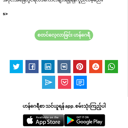
s>
စတင်လေ့လာခြင်း ဟန်ဂေရီ
ဟန်ဂေရီစာ သင်ယူရန် app. စမ်းသုံးကြည့်ပါ