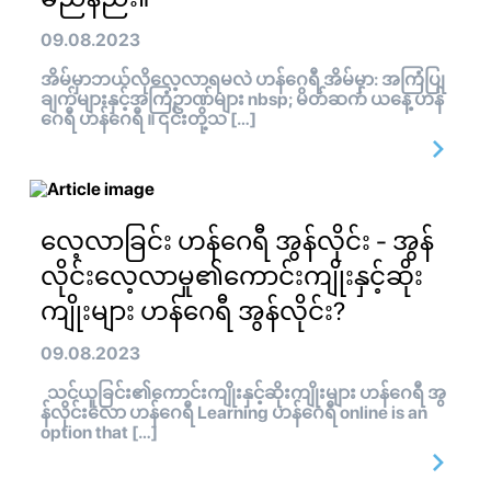
09.08.2023
အိမ်မှာဘယ်လိုလေ့လာရမလဲ ဟန်ဂေရီ အိမ်မှာ: အကြံပြု
ချက်များနှင့်အကြံဥာဏ်များ nbsp; မိတ်ဆက် ယနေ့ ဟန်
ဂေရီ ဟန်ဂေရီ ။ ၎င်းတို့သ […]
လေ့လာခြင်း ဟန်ဂေရီ အွန်လိုင်း - အွန်
လိုင်းလေ့လာမှု၏ကောင်းကျိုးနှင့်ဆိုး
ကျိုးများ ဟန်ဂေရီ အွန်လိုင်း?
09.08.2023
သင်ယူခြင်း၏ကောင်းကျိုးနှင့်ဆိုးကျိုးများ ဟန်ဂေရီ အွ
န်လိုင်းလော ဟန်ဂေရီ Learning ဟန်ဂေရီ online is an
option that […]