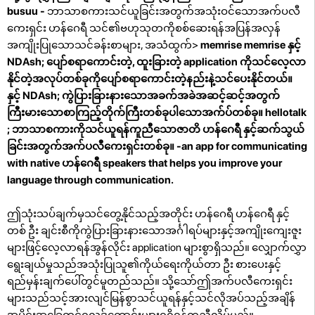
busuu -
ဘာသာစကားသင်ယူခြင်းအတွက်အသုံးဝင်သောအက်ပလီ
ကေးရှင်း ဟန်ဂေရီ သင်၏ဗဟုသုတကိုစစ်ဆေးရန်အပြန်အလှန်
အကျိုးပြုသောသင်ခန်းစာများ, အသံထွက်>
memrise
memrise
နှင့်
NDAsh; ပျော်စရာကောင်းတဲ့, ထူးခြားတဲ့ application ကိုသင်လေ့လာ
နိုင်တဲ့အလုပ်တစ်ခုကိုပျော်စရာကောင်းတဲ့နည်းနဲ့သင်ပေးနိုင်တယ်။
နှင့် NDAsh; ကွဲပြားခြားနားသောအခက်အခဲအဆင့်ဆင့်အတွက်
ကြီးမားသောစာကြည့်တိုက်ကြီးတစ်ခုပါသောအက်ပ်တစ်ခု။
hellotalk
; ဘာသာစကားကိုသင်ယူရန်ကူညီသောဇာတိ ဟန်ဂေရီ နှင့်ဆက်သွယ်
ခြင်းအတွက်အက်ပလီကေးရှင်းတစ်ခု။
-an app for communicating
with native ဟန်ဂေရီ speakers that helps you improve your
language through communication.
ဤသုံးသပ်ချက်မှသင်တွေ့နိုင်သည့်အတိုင်း ဟန်ဂေရီ ဟန်ဂေရီ နှင့်
တစ် ဦး ချင်းစီကိုကွဲပြားခြားနားသောအင်္ဂါရပ်များနှင့်အကျိုးကျေးဇူး
များဖြင့်လေ့လာရန်အွန်လိုင်း application များစွာရှိသည်။ လျှောက်လွှာ
ရွေးချယ်မှုသည်အသုံးပြုသူ၏ကိုယ်ရေးကိုယ်တာ ဦး စားပေးနှင့်
ရည်မှန်းချက်ပေါ်တွင်မူတည်သည်။ သို့သော်ဤအက်ပလီကေးရှင်း
များသည်သင့်အားလျင်မြန်စွာသင်ယူရန်နှင့်သင်လိုအပ်သည့်အချိန်
အပိုင်းအခြေတွင်ရလဒ်ကောင်းများရရှိရန်ကူညီလိမ့်မည်။