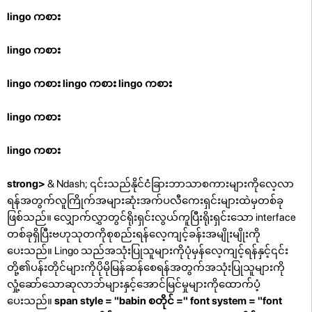
lingo ကစား
lingo ကစား
lingo ကစား
lingo ကစား
lingo ကစား
lingo ကစား
lingo ကစား
strong>
& Ndash; ၎င်းသည်နိုင်ငံခြားဘာသာစကားများကိုလေ့လာ
ရန်အတွက်လူကြိုက်အများဆုံးအက်ပလီကေးရှင်းများထဲမှတစ်ခု
ဖြစ်သည်။ လျှောက်လွှာတွင်ရိုးရှင်းလွယ်ကူပြီးရိုးရှင်းသော interface
တစ်ခုရှိပြီးဗဟုသုတကိုစုစည်းရန်လေ့ကျင့်ခန်းအမျိုးမျိုးကို
ပေးသည်။ Lingo သည်အသုံးပြုသူများကိုပုံမှန်လေ့ကျင့်ရန်နှင့်၎င်း
တို့၏ပန်းတိုင်များကိုပိုမိုမြန်ဆန်စေရန်အတွက်အသုံးပြုသူများကို
လှုံ့ဆော်သောဆုလာဘ်များနှင့်အောင်မြင်မှုများကိုထောက်ပံ့
ပေးသည်။
span style = "babin စတိုင် =" font system = "font