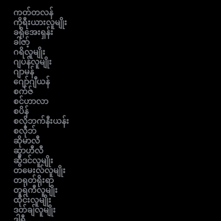
ကတ်တလန်
ကိုရီးယားလူမျိုး
ခရိုအေးရှန်း
ခါဇာ့်
ဂရိလူမျိုး
ဂျပန်လူမျိုး
ဂျာမန်
ဂျော်ဂျီယန်
စက်ဇ်
စင်ဟာလာ
စပိန်
စလိုဘက်နီးယန်း
စလိုဘ်
ဆိုမာလီ
ဆွာဟီလီ
ဆွီဒင်လူမျိုး
တမေးလ်လူမျိုး
တရုတ်ရိုးရာ
တူရကီလူမျိုး
ထိုင်းလူမျိုး
ဒတ်ချ်လူမျိုး
ဒါရီ