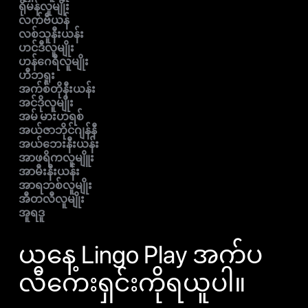
ရိုမန်လူမျိုး
လက်ဗီယန်
လစ်သူနီးယန်း
ဟင်ဒီလူမျိုး
ဟန်ဂေရီလူမျိုး
ဟီဘရူး
အက်စ်တိုနီးယန်း
အင်ဒိုလူမျိုး
အမ် မားဟရစ်
အယ်ဇာဘိုင်ဂျန်နီ
အယ်ဘေးနီးယန်း
အာဖရိကလူမျိူး
အာမီးနီးယန်း
အာရဘစ်လူမျိုး
အီတလီလူမျိုး
အူရဒူ
ယနေ့ Lingo Play အက်ပ
လီကေးရှင်းကိုရယူပါ။