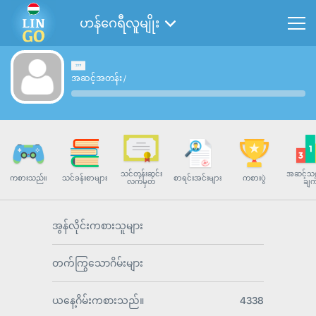
ဟန်ဂေရီလူမျိုး
အဆင့်အတန်း
/
သင်တန်းဆင်း
အဆင့်သတ
ကစားသည်။
သင်ခန်းစာများ
စာရင်းအင်းများ
ကစားပွဲ
လက်မှတ်
ချက
အွန်လိုင်းကစားသူများ
တက်ကြွသောဂိမ်းများ
ယနေ့ဂိမ်းကစားသည်။
4338