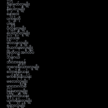
ဒိန်းမတ်လူမျိုး
နီပေါလူမျိုး
နော်ဝေး
ပက်ရှ်တို
ပါရှန်
ပိုလန်လူမျိုး
ပေါ်တူဂီလူမျိုး
ပြင်သစ်
ဖင်လန်လူမျိုး
ဗီယက်နမ်လူမျိုး
ဗြိတိလျှ အင်္ဂလိပ်
ဘန်ဂယ်
ဘီလားရုရှန်
ဘူဂေးရီးယားလူမျိုး
ဘောစ့်နီးယန်း
မက်စီဒိုးနီးယန်း
မလေးလူမျိုး
မာလာဂက်စီ
မြန်မာလူမျိူး
မွန်ဂိုးလီးယန်း
ယူကရိန်းလူမျိုး
ရရှားလူမျိုး