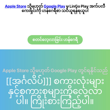
Apple Store
သို့မဟုတ်
Google Play
မှ LinGo Play အက်ပလီ
ကေးရှင်းကို ဟန်ဂေရီစာ သင်ယူရန်ရယူပါ
စတင်လေ့လာခြင်း ဟန်ဂေရီ
Apple Store သို့မဟုတ် Google Play တွင်ရနိုင်သည်
[[အင်္ဂလိပ်]]] စကားလုံးများ
နှင့်စကားစုများကိုလေ့လာ
ပါ။ ကြိုးစားကြည့်ပါ။