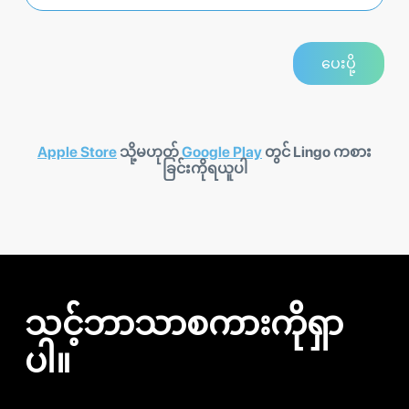
Apple Store
သို့မဟုတ်
Google Play
တွင် Lingo ကစား
ခြင်းကိုရယူပါ
သင့်ဘာသာစကားကိုရှာ
ပါ။