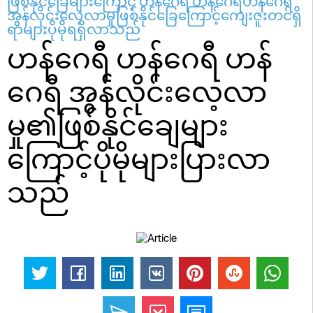
ဖြစ်နိုင်ခြေများကြောင့် ဟန်ဂေရီ ဟန်ဂေရီဟန်ဂေရီ
အွန်လိုင်းလေ့လာမှုဖြစ်နိုင်ခြေကြောင့်ကျေးဇူးတင်ရှိ
ရာများပိုမိုရရှိလာသည်
ဟန်ဂေရီ ဟန်ဂေရီ ဟန်
ဂေရီ အွန်လိုင်းလေ့လာ
မှု၏ဖြစ်နိုင်ချေများ
ကြောင့်ပိုမိုများပြားလာ
သည်