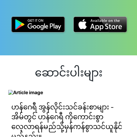
ဆောင်းပါးများ
ဟန်ဂေရီ အွန်လိုင်းသင်ခန်းစာများ -
အိမ်တွင် ဟန်ဂေရီ ကိုကောင်းစွာ
လေ့လာရန်မည်သို့မှန်ကန်စွာသင်ယူနိုင်
မည်နည်း။