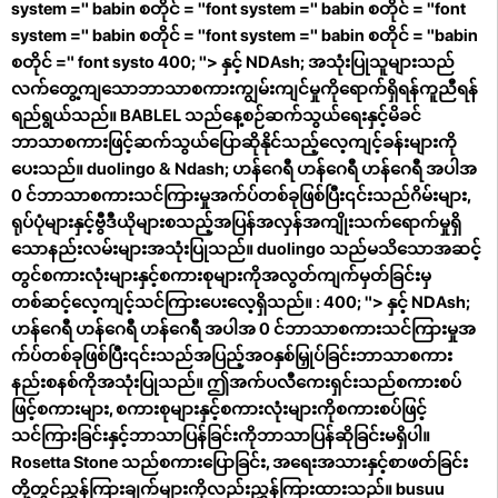
system =" babin စတိုင် = "font system =" babin စတိုင် = "font
system =" babin စတိုင် = "font system =" babin စတိုင် = "babin
စတိုင် =" font systo 400; "> နှင့် NDAsh; အသုံးပြုသူများသည်
လက်တွေ့ကျသောဘာသာစကားကျွမ်းကျင်မှုကိုရောက်ရှိရန်ကူညီရန်
ရည်ရွယ်သည်။ BABLEL သည်နေ့စဉ်ဆက်သွယ်ရေးနှင့်မိခင်
ဘာသာစကားဖြင့်ဆက်သွယ်ပြောဆိုနိုင်သည့်လေ့ကျင့်ခန်းများကို
ပေးသည်။
duolingo
& Ndash; ဟန်ဂေရီ ဟန်ဂေရီ ဟန်ဂေရီ အပါအ
0 င်ဘာသာစကားသင်ကြားမှုအက်ပ်တစ်ခုဖြစ်ပြီး၎င်းသည်ဂိမ်းများ,
ရုပ်ပုံများနှင့်ဗွီဒီယိုများစသည့်အပြန်အလှန်အကျိုးသက်ရောက်မှုရှိ
သောနည်းလမ်းများအသုံးပြုသည်။ duolingo သည်မသိသောအဆင့်
တွင်စကားလုံးများနှင့်စကားစုများကိုအလွတ်ကျက်မှတ်ခြင်းမှ
တစ်ဆင့်လေ့ကျင့်သင်ကြားပေးလေ့ရှိသည်။ : 400; "> နှင့် NDAsh;
ဟန်ဂေရီ ဟန်ဂေရီ ဟန်ဂေရီ အပါအ 0 င်ဘာသာစကားသင်ကြားမှုအ
က်ပ်တစ်ခုဖြစ်ပြီး၎င်းသည်အပြည့်အဝနှစ်မြှုပ်ခြင်းဘာသာစကား
နည်းစနစ်ကိုအသုံးပြုသည်။ ဤအက်ပလီကေးရှင်းသည်စကားစပ်
ဖြင့်စကားများ, စကားစုများနှင့်စကားလုံးများကိုစကားစပ်ဖြင့်
သင်ကြားခြင်းနှင့်ဘာသာပြန်ခြင်းကိုဘာသာပြန်ဆိုခြင်းမရှိပါ။
Rosetta Stone သည်စကားပြောခြင်း, အရေးအသားနှင့်စာဖတ်ခြင်း
တို့တွင်ညွှန်ကြားချက်များကိုလည်းညွှန်ကြားထားသည်။
busuu