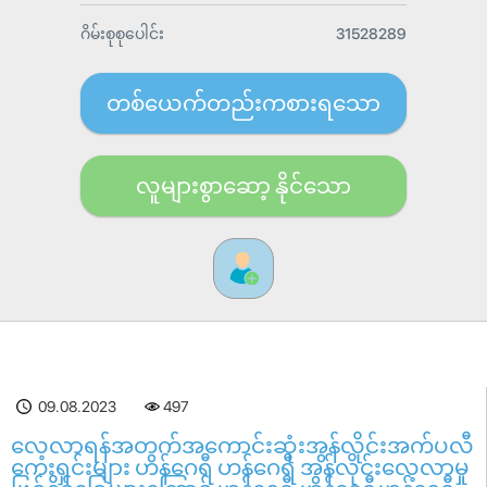
ဂိမ်းစုစုပေါင်း
31528289
တစ်ယေက်တည်းကစားရသော
လူများစွာဆော့ နိုင်သော
09.08.2023
498
လေ့လာရန်အတွက်အကောင်းဆုံးအွန်လိုင်းအက်ပလီ
ကေးရှင်းများ ဟန်ဂေရီ ဟန်ဂေရီ အွန်လိုင်းလေ့လာမှု