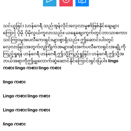
သင်ယူခြင်း (ဟန်ဂေရီ သည်အွန်လိုင်းလေ့လာမှု၏ဖြစ်နိုင်ချေများ
ကြောင့် ပိုမို. ပိုမိုလွယ်ကူလာသည်။ ယနေ့စျေးကွက်တွင်ဘာသာစကား
သင်ကြားမှုအပလီကေးရှင်းများစွာရှိသည်။ ဤဆောင်းပါးတွင်
လေ့လာခြင်းအတွက်လူကြိုက်အများဆုံးအက်ပလီကေးရှင်းအချို့ကို
ကြည့်ရှုရန် ဟန်ဂေရီ ဟန်ဂေရီ ဤသို့ကြည့်ရှုခြင်း ဟန်ဂေရီ ဤသို့အ
ဘယ်အရာကိုဤမျှလောက်ဆွဲဆောင်နိုင်ကြောင်းရှင်းပြပါ။
lingo
ကစား
lingo ကစား
lingo ကစား
lingo ကစား
Lingo ကစား
lingo ကစား
Lingo ကစား
lingo ကစား
lingo ကစား