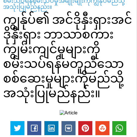
စမ်းသပ်ရန်စမ်းသပ်မှုအမျိုးမျိုးကိုကျွန်ုပ်မည်သို့
အသုံးပြုမည်နည်း။
ကျွန်ုပ်၏ အင်ဒိုနှီးရှားအင်
ဒိုနှီးရှား ဘာသာစကား
ကျွမ်းကျင်မှုများကို
စမ်းသပ်ရန်မတူညီသော
စစ်ဆေးမှုများကိုမည်သို့
အသုံးပြုမည်နည်း။