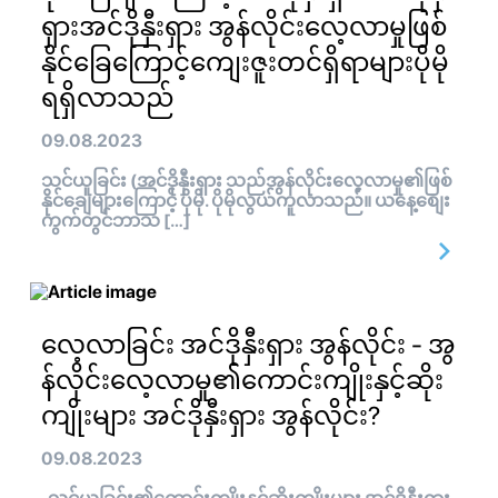
ရှားအင်ဒိုနှီးရှား အွန်လိုင်းလေ့လာမှုဖြစ်
နိုင်ခြေကြောင့်ကျေးဇူးတင်ရှိရာများပိုမို
ရရှိလာသည်
09.08.2023
သင်ယူခြင်း (အင်ဒိုနှီးရှား သည်အွန်လိုင်းလေ့လာမှု၏ဖြစ်
နိုင်ချေများကြောင့် ပိုမို. ပိုမိုလွယ်ကူလာသည်။ ယနေ့စျေး
ကွက်တွင်ဘာသ […]
လေ့လာခြင်း အင်ဒိုနှီးရှား အွန်လိုင်း - အွ
န်လိုင်းလေ့လာမှု၏ကောင်းကျိုးနှင့်ဆိုး
ကျိုးများ အင်ဒိုနှီးရှား အွန်လိုင်း?
09.08.2023