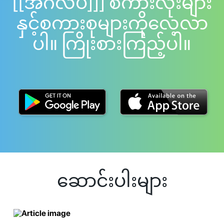
[[အင်္ဂလိပ်]]] စကားလုံးများ
နှင့်စကားစုများကိုလေ့လာ
ပါ။ ကြိုးစားကြည့်ပါ။
ဆောင်းပါးများ