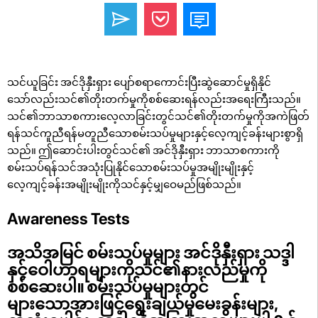
သင်ယူခြင်း အင်ဒိုနှီးရှား ပျော်စရာကောင်းပြီးဆွဲဆောင်မှုရှိနိုင်
သော်လည်းသင်၏တိုးတက်မှုကိုစစ်ဆေးရန်လည်းအရေးကြီးသည်။
သင်၏ဘာသာစကားလေ့လာခြင်းတွင်သင်၏တိုးတက်မှုကိုအကဲဖြတ်
ရန်သင်ကူညီရန်မတူညီသောစမ်းသပ်မှုများနှင့်လေ့ကျင့်ခန်းများစွာရှိ
သည်။ ဤဆောင်းပါးတွင်သင်၏ အင်ဒိုနှီးရှား ဘာသာစကားကို
စမ်းသပ်ရန်သင်အသုံးပြုနိုင်သောစမ်းသပ်မှုအမျိုးမျိုးနှင့်
လေ့ကျင့်ခန်းအမျိုးမျိုးကိုသင်နှင့်မျှဝေမည်ဖြစ်သည်။
Awareness Tests
အသိအမြင် စမ်းသပ်မှုများ အင်ဒိုနှီးရှား သဒ္ဒါ
နှင့်ဝေါဟာရများကိုသင်၏နားလည်မှုကို
စစ်ဆေးပါ။ စမ်းသပ်မှုများတွင်
များသောအားဖြင့်ရွေးချယ်မှုမေးခွန်းများ,