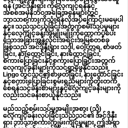
ရန် (အင်ဒိုနှီးရှား ကိုလေ့ကျင့်ရန်နှင့်
အစစ်အမှန်ဘဝအခြေအနေများတွင်
ဘာသာစကားကိုသုံးရန်လိုအပ်ကြောင်းမမေ့ပါ
နှင့်။
သည်သင်ယူခြင်းအတွက်စမ်းသပ်မှုများ
နှင့်လေ့ကျင့်ခန်းအမျိုးမျိုးကိုထောက်ပံ့ပေး
သောအခြားအွန်လိုင်းအရင်းအမြစ်တစ်ခု
ဖြစ်သည် အင်ဒိုနှီးရှား သဒ္ဒါ, ဝေါဟာရ, စာဖတ်
ခြင်း, နားထောင်ခြင်း, နားထောင်ခြင်း,
စကားပြောခြင်းနှင့်စကားပြောခြင်းအတွက်
လေ့ကျင့်ခန်းများကိုသင်ရှာဖွေနိုင်သည်။
Lingo တွင်သင်၏စာဖတ်ခြင်း, နားထောင်ခြင်း
နှင့်စကားပြောခြင်းစွမ်းရည်များကိုတိုးတက်
စေရန်သင်ခန်းစာများနှင့်လေ့ကျင့်ခန်းများကို
လည်းသင်ခန်းစာယူနိုင်သည်။
မည်သည့်စမ်းသပ်မှုအမျိုးအစား (သို့)
လေ့ကျင့်ခန်းလုပ်ခြင်းသည်သင်၏ အင်ဒိုနှီး
ရှား ဘာသာစကားကျွမ်းကျင်မှုများ, ဤအရာ