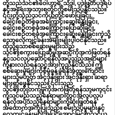
တို့သည်သင်၏ဝေါဟာရ, သဒ္ဒါ, ပုဒ်ဖြတ်ပုဒ်ရပ်
နှင့်အရေးအသားစတိုင်ကိုစမ်းသပ်နိုင်သည်။
၎င်းတို့သည်သင်ကိုယ်တိုင်ဖော်ပြခြင်း,
ခေါင်းစဉ်တစ်ခုအကြောင်းဆွေးနွေးခြင်း,
ခေါင်းစဉ်တစ်ခုအကြောင်းပြောဆိုခြင်း,
ခေါင်းစဉ်တစ်ခုအကြောင်းဆွေးနွေးခြင်းကဲ့သို့
သောလေ့ကျင့်ခန်းအမျိုးမျိုးပါဝင်နိုင်သည်။
ထိုသို့သောစစ်ဆေးမှုများသည်
သင်၏စကားပြောဆိုမှုအဆင့်ကိုအကဲဖြတ်ရန်
နှင့်သင်လုပ်ဆောင်ရန်လိုအပ်သည့်အရာများ
ကိုနားလည်ရန်သင့်အားကူညီနိုင်သည်။ ဤ
စစ်ဆေးမှုများကိုစီမံခန့်ခွဲရန်အထူးကျောင်း
များသို့မဟုတ် အင်ဒိုနှီးရှား အင်ဒိုနှီးရှား ဆရာ
များရှာဖွေနိုင်သည်။ ၎င်းသည်
သင်၏တိုးတက်မှုကိုအကဲဖြတ်ရန်သာမက၎င်း
ကိုသင်မည်သည့်နေရာများတွင်အလုပ်လုပ်
ရန်လိုအပ်သည့်နေရာများကိုဆုံးဖြတ်ရန်
အထောက်အကူပြုသည်။ စမ်းသပ်မှုများနှင့်
လေ့ကျင့်ခန်းများအပြင်အောင်မြင်စွာသင်ယူ