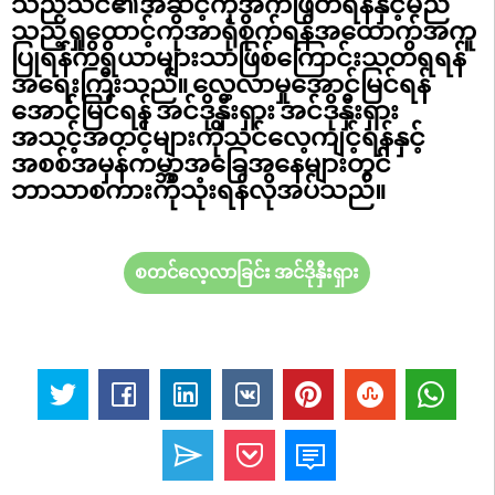
သည်သင်၏အဆင့်ကိုအကဲဖြတ်ရန်နှင့်မည်
သည့်ရှုထောင့်ကိုအာရုံစိုက်ရန်အထောက်အကူ
ပြုရန်ကိရိယာများသာဖြစ်ကြောင်းသတိရရန်
အရေးကြီးသည်။ လေ့လာမှုအောင်မြင်ရန်
အောင်မြင်ရန် အင်ဒိုနှီးရှား အင်ဒိုနှီးရှား
အသင့်အတင့်များကိုသင်လေ့ကျင့်ရန်နှင့်
အစစ်အမှန်ကမ္ဘာအခြေအနေများတွင်
ဘာသာစကားကိုသုံးရန်လိုအပ်သည်။
စတင်လေ့လာခြင်း အင်ဒိုနှီးရှား