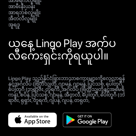
အာဖရိကလူမျိူး
အာမီးနီးယန်း
အာရဘစ်လူမျိုး
အီတလီလူမျိုး
အူရဒူ
ယနေ့ Lingo Play အက်ပ
လီကေးရှင်းကိုရယူပါ။
Lingo Play သည်နိုင်ငံခြားဘာသာစကားများကိုလေ့လာရန်
နှင့်အင်္ဂလိပ် (ဗြိတိသျှတို့, ဂျာမန်, ဂျာမန်, ပြင်သစ်, ပေါ်တူဂီ,
ပေါ်တူဂီ (ဘရာဇီး, တူရကီ, အင်္ဂလိပ် (ဗြိတိသျှတို့နှင့်အမေရိ
ကန်), စပိန်, ပြင်သစ်, ဂျာမန်, အီတလီ, ပေါ်တူဂီ, ပေါ်တူဂီ (ဘ
ရာဇီး, ရုရှား, တူရကီ, ဂျပန်, ဂျပန်, တရုတ်,