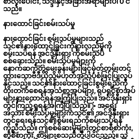
စာလုံးပေါင်း, သဒ္ဒါနှင့်အခြားအရာများပါ 0 င်
သည်။
နားထောင်ခြင်းစမ်းသပ်မှု
နားထောင်ခြင်း စမ်းသပ်မှုများသည်
သင်၏နားထောင်ခြင်းကိုနားလည်မှုကို
စမ်းသပ်ရန် အင်ဒိုနှီးရှား ကိုစမ်းသပ်
စစ်ဆေးသည်။ စမ်းသပ်မှုများကို
နောက်ဆက်တွဲမေးခွန်းများဖြင့်မှတ်တမ်းတင်
ထားသောဗီဒီယိုသို့မဟုတ်အသံပုံစံဖြင့်ပြုလုပ်
နိုင်သည်။ သင်၏နားထောင်ခြင်းစွမ်းရည်ကို
တိုးတက်စေရန်အသံစာအုပ်များ, ရုပ်ရှင်စာအုပ်
များနားထောင်ရန်အကြံပြုသည်။ အင်ဒိုနှီးရှား
တွင်ကြည့်ရှုရန်အကြံပြုသည်။ > အရေး
အသား စမ်းသပ်မှုများကသင်၏ အင်ဒိုနှီးရှား
တွင်ရေးရန်သင်၏စွမ်းရည်ကိုစမ်းသပ်ရန်
ကူညီသည်။ ဤစစ်ဆေးမှုများတွင်စာစီစာကုံး,
စာစီစာကုံး, စာများစသည်တို့ပါဝင်သည်။ သူ