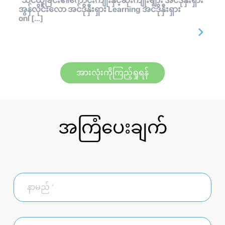
သင်ယူခြင်း၏ကောင်းကျိုးနှင့်ဆိုးကျိုးများ အင်ဒိုနှီးရှား
အွန်လိုင်းလော အင်ဒိုနှီးရှား Learning အင်ဒိုနှီးရှား
onl […]
အားလုံးကိုကြည့်ရှုရန်
အကြံပေးချက်