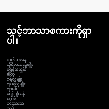
သင့်ဘာသာစကားကိုရှာ
ပါ။
ကတ်တလန်
ကိုရီးယားလူမျိုး
ခရိုအေးရှန်း
ခါဇာ့်
ဂရိလူမျိုး
ဂျပန်လူမျိုး
ဂျာမန်
ဂျော်ဂျီယန်
စက်ဇ်
စင်ဟာလာ
စပိန်