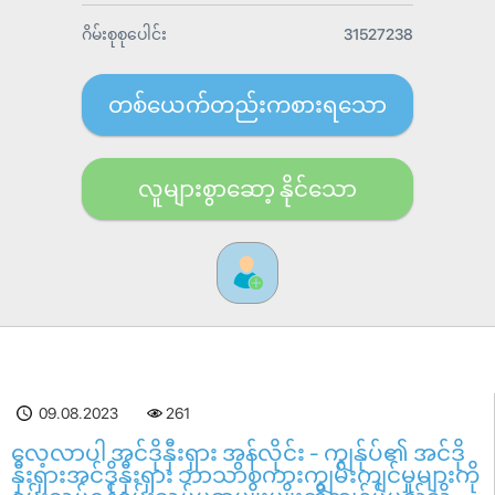
ဂိမ်းစုစုပေါင်း
31527238
တစ်ယေက်တည်းကစားရသော
လူများစွာဆော့ နိုင်သော
09.08.2023
261
လေ့လာပါ အင်ဒိုနှီးရှား အွန်လိုင်း - ကျွန်ုပ်၏ အင်ဒို
နှီးရှားအင်ဒိုနှီးရှား ဘာသာစကားကျွမ်းကျင်မှုများကို