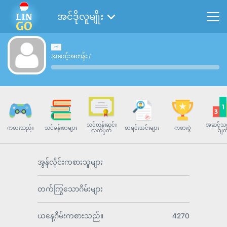
အင်ဒိုလူမျိုး
အဆင့်အတန်း
/
သင်တန်းဆင်း
အဆင့်သတ
ကစားသည်။
သင်ခန်းစာများ
စာရင်းအင်းများ
ကစားပွဲ
လက်မှတ်
ချက
အွန်လိုင်းကစားသူများ
တက်ကြွသောဂိမ်းများ
ယနေ့ဂိမ်းကစားသည်။
4270