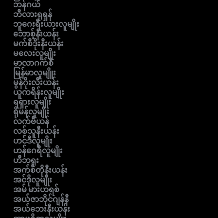
ဘန်ဂယ်
ဘီလားရုရှန်
ဘူဂေးရီးယားလူမျိုး
ဘောစ့်နီးယန်း
မက်စီဒိုးနီးယန်း
မလေးလူမျိုး
မာလာဂက်စီ
မြန်မာလူမျိူး
မွန်ဂိုးလီးယန်း
ယူကရိန်းလူမျိုး
ရရှားလူမျိုး
ရိုမန်လူမျိုး
လက်ဗီယန်
လစ်သူနီးယန်း
ဟင်ဒီလူမျိုး
ဟန်ဂေရီလူမျိုး
ဟီဘရူး
အက်စ်တိုနီးယန်း
အင်ဒိုလူမျိုး
အမ် မားဟရစ်
အယ်ဇာဘိုင်ဂျန်နီ
အယ်ဘေးနီးယန်း