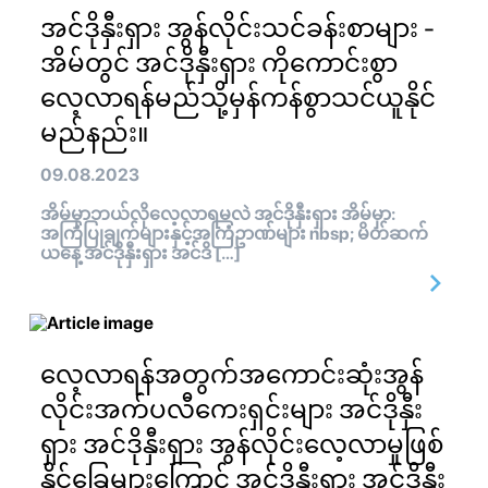
အင်ဒိုနှီးရှား အွန်လိုင်းသင်ခန်းစာများ -
အိမ်တွင် အင်ဒိုနှီးရှား ကိုကောင်းစွာ
လေ့လာရန်မည်သို့မှန်ကန်စွာသင်ယူနိုင်
မည်နည်း။
09.08.2023
အိမ်မှာဘယ်လိုလေ့လာရမလဲ အင်ဒိုနှီးရှား အိမ်မှာ:
အကြံပြုချက်များနှင့်အကြံဥာဏ်များ nbsp; မိတ်ဆက်
ယနေ့ အင်ဒိုနှီးရှား အင်ဒိ […]
လေ့လာရန်အတွက်အကောင်းဆုံးအွန်
လိုင်းအက်ပလီကေးရှင်းများ အင်ဒိုနှီး
ရှား အင်ဒိုနှီးရှား အွန်လိုင်းလေ့လာမှုဖြစ်
နိုင်ခြေများကြောင့် အင်ဒိုနှီးရှား အင်ဒိုနှီး