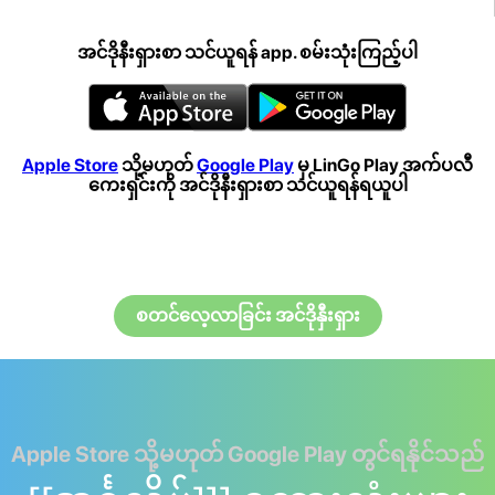
အင်ဒိုနီးရှားစာ သင်ယူရန် app. စမ်းသုံးကြည့်ပါ
Apple Store
သို့မဟုတ်
Google Play
မှ LinGo Play အက်ပလီ
ကေးရှင်းကို အင်ဒိုနီးရှားစာ သင်ယူရန်ရယူပါ
စတင်လေ့လာခြင်း အင်ဒိုနှီးရှား
Apple Store သို့မဟုတ် Google Play တွင်ရနိုင်သည်