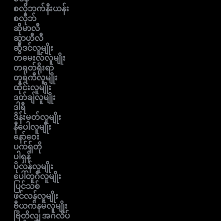
စလိုဘက်နီးယန်း
စလိုဘ်
ဆိုမာလီ
ဆွာဟီလီ
ဆွီဒင်လူမျိုး
တမေးလ်လူမျိုး
တရုတ်ရိုးရာ
တူရကီလူမျိုး
ထိုင်းလူမျိုး
ဒတ်ချ်လူမျိုး
ဒါရီ
ဒိန်းမတ်လူမျိုး
နီပေါလူမျိုး
နော်ဝေး
ပက်ရှ်တို
ပါရှန်
ပိုလန်လူမျိုး
ပေါ်တူဂီလူမျိုး
ပြင်သစ်
ဖင်လန်လူမျိုး
ဗီယက်နမ်လူမျိုး
ဗြိတိလျှ အင်္ဂလိပ်