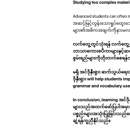
Studying too complex materi
Advanced students can often m
အဆင့်မြင့်လွန်းသောရှုပ်ထွေ
များ၏အဓိကအချက်ကိုနားမလည်နို
လက်တွေ့တွင်သုံးရန် လက်တွေ့တ
ဘာသာစကားစပီကာများနှင့်ဆက်သွ
စွမ်းရည်များကိုတိုးတက်စေ
မရှိ အင်ဒိုနှီးရှား ဆက်သွယ်ရေး
ဒိုနှီးရှား will help students
grammar and vocabulary use
In conclusion, learning အင်ဒ
များသည်အထက်ဖော်ပြပါအမှားများ
ပစ္စည်းများအသုံးပြုခြင်းသည်က
ချဲ့ရန်ကူညီနိုင်သည်။