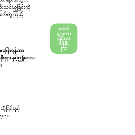
်းသင်ယူခြင်းကို
ော်တို့ကြည့်
စတင်
လေ့လာ
ခြင်း အ
င်ဒိုနှီး
ရှား
ားပြောရန်သာ
ှီးရှား နှင့်ဤဒေသ
်။
ခြင်းနှင့်
်လေ့လာ