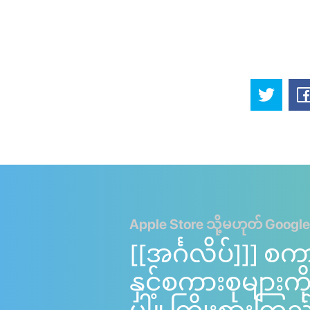
Apple Store သို့မဟုတ် Google
[[အင်္ဂလိပ်]]] စက
နှင့်စကားစုများ