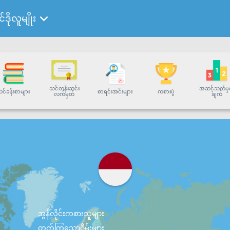
်ဒိုလူမျိုး
သင်တန်းဆင်း
အဆင့်သတ်မှ
င်ခန်းစာများ
စာရင်းအင်းများ
ကစားပွဲ
လက်မှတ်
ချက်
အွန်လိုင်းကစားသူများ
တက်ကြွသောဂိမ်းများ