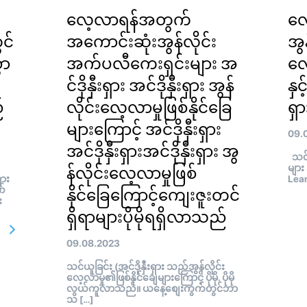
လေ့လာရန်အတွက်
လေ
င်
အကောင်းဆုံးအွန်လိုင်း
အွန
ွာ
အက်ပလီကေးရှင်းများ အ
လေ
င်ဒိုနှီးရှား အင်ဒိုနှီးရှား အွန်
နှင
်
လိုင်းလေ့လာမှုဖြစ်နိုင်ခြေ
ရှာ
များကြောင့် အင်ဒိုနှီးရှား
09.
အင်ဒိုနှီးရှားအင်ဒိုနှီးရှား အွ
သင်ယ
များ 
န်လိုင်းလေ့လာမှုဖြစ်
ှား
Lear
ဏ်
နိုင်ခြေကြောင့်ကျေးဇူးတင်
း
ရှိရာများပိုမိုရရှိလာသည်
09.08.2023
သင်ယူခြင်း (အင်ဒိုနှီးရှား သည်အွန်လိုင်း
လေ့လာမှု၏ဖြစ်နိုင်ချေများကြောင့် ပိုမို. ပိုမို
လွယ်ကူလာသည်။ ယနေ့စျေးကွက်တွင်ဘာ
သ […]