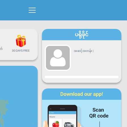
ပရိုဖိုင်
တ်
30 DAYS FREE
အဆင့်အတန်း
|
တိုးတက်မှု
တနင်္လာ
အင်္ဂါ
ဗုဒ္ဓဟူး
ကြာသာ