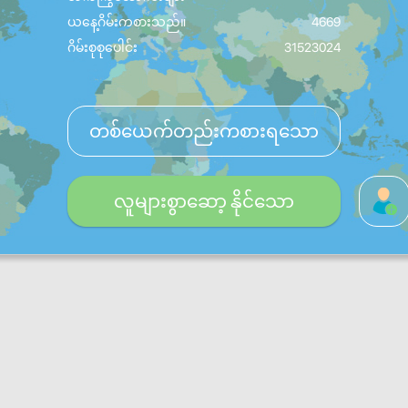
ယနေ့ဂိမ်းကစားသည်။
4669
ဂိမ်းစုစုပေါင်း
31523024
တစ်ယေက်တည်းကစားရသော
လူများစွာဆော့ နိုင်သော