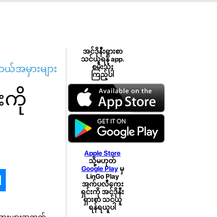
အင်ဒိုနီးရှားစာ
သင်ယူရန် app.
အဘယ်အမှားများ
စမ်းသုံး
ကြည့်ပါ
ကို
Apple Store
သို့မဟုတ်
Google Play
မှ
LinGo Play
အက်ပလီကေး
ရှင်းကို အင်ဒိုနီး
ရှားစာ သင်ယူ
ရန်ရယူပါ
်းသားများအတွက်