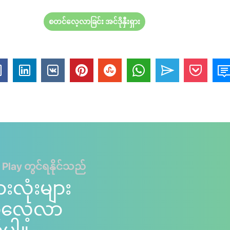
စတင်လေ့လာခြင်း အင်ဒိုနှီးရှား
 Play တွင်ရနိုင်သည်
ားလုံးများ
ကိုလေ့လာ