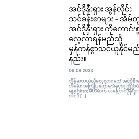
အင်ဒိုနှီးရှား အွန်လိုင်း
သင်ခန်းစာများ - အိမ်တွ
အင်ဒိုနှီးရှား ကိုကောင်းစ
လေ့လာရန်မည်သို့
မှန်ကန်စွာသင်ယူနိုင်မည
နည်း။
09.08.2023
အိမ်မှာဘယ်လိုလေ့လာရမလဲ အင်ဒိုနှီးရ
အိမ်မှာ: အကြံပြုချက်များနှင့်အကြံဥာ
များ nbsp; မိတ်ဆက် ယနေ့ အင်ဒိုနှီးရှာ
အင်ဒိ […]