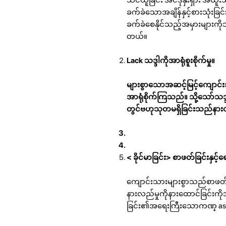
ခက်ခဲသောအချိန်နှင့်စားသုံးခြင
ခက်ခဲစေနိုင်သည့်အမှားများကိုသ
တယ်။
Lack သဒ္ဒါကိုအာရုံစူးစိုက်မှု။
များစွာသောအဆင့်မြင့်ကျောင်
အာရုံစိုက်ကြသည်။ သို့သော်သဒ္
တွင်ဗဟုသုတမရှိခြင်းသည်နားလည
< ခိုင်မာခြင်း> စာဖတ်ခြင်းနှင့်
ကျောင်းသားများစွာသည်စာဖတ်ခြင
နားလည်မှုကိုနားထောင်ခြင်းကို
ခြင်း၏အရေးကြီးသောကဏ္ asp