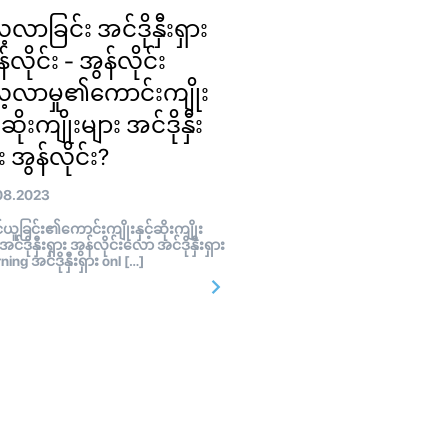
့လာခြင်း အင်ဒိုနှီးရှား
်လိုင်း - အွန်လိုင်း
့လာမှု၏ကောင်းကျိုး
့်ဆိုးကျိုးများ အင်ဒိုနှီး
း အွန်လိုင်း?
08.2023
ူခြင်း၏ကောင်းကျိုးနှင့်ဆိုးကျိုး
အင်ဒိုနှီးရှား အွန်လိုင်းလော အင်ဒိုနှီးရှား
ning အင်ဒိုနှီးရှား onl […]