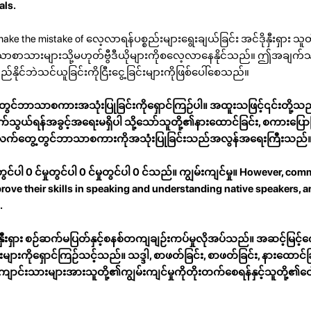
als.
ake the mistake of လေ့လာရန်ပစ္စည်းများရွေးချယ်ခြင်း အင်ဒိုနှီးရှား
းသောစာသားများသို့မဟုတ်ဗွီဒီယိုများကိုစလေ့လာနေနိုင်သည်။ ဤအချက်သ
င်ဘဲသင်ယူခြင်းကိုငြီးငွေ့ခြင်းများကိုဖြစ်ပေါ်စေသည်။
ွင်ဘာသာစကားအသုံးပြုခြင်းကိုရှောင်ကြဉ်ပါ။ အထူးသဖြင့်၎င်းတို့သည
ယ်ရန်အခွင့်အရေးမရှိပါ သို့သော်သူတို့၏နားထောင်ခြင်း, စကားပြောခြင
ရန်လက်တွေ့တွင်ဘာသာစကားကိုအသုံးပြုခြင်းသည်အလွန်အရေးကြီးသည်
တွင်ပါ 0 င်မှုတွင်ပါ 0 င်မှုတွင်ပါ 0 င်သည်။ ကျွမ်းကျင်မှု။ However, co
 improve their skills in speaking and understanding native speakers, a
.
ိုနှီးရှား စဉ်ဆက်မပြတ်နှင့်စနစ်တကျချဉ်းကပ်မှုလိုအပ်သည်။ အဆင့်မြင့်
ကိုရှောင်ကြဉ်သင့်သည်။ သဒ္ဒါ, စာဖတ်ခြင်း, စာဖတ်ခြင်း, နားထောင်ခြင
ျောင်းသားများအားသူတို့၏ကျွမ်းကျင်မှုကိုတိုးတက်စေရန်နှင့်သူတို့၏ဝ