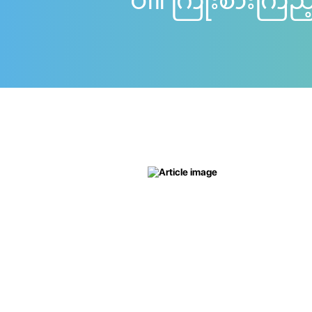
ပါ။ ကြိုးစားကြည့