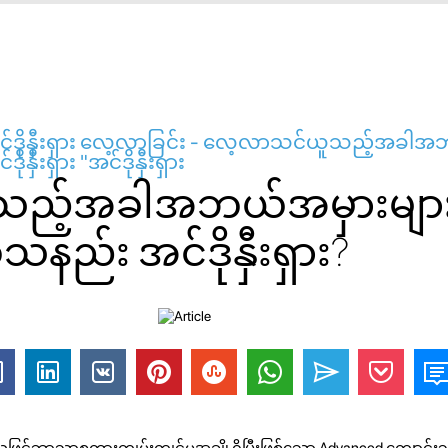
ရှားအင်ဒိုနှီးရှား လေ့လာခြင်း - လေ့လာသင်ယူသည့်အခါ
ုနှီးရှား "အင်ဒိုနှီးရှား
ည့်အခါအဘယ်အမှားများ
နည်း အင်ဒိုနှီးရှား?
ူးသဖြင့်ဘာသာစကားကျွမ်းကျင်မှုအချို့ရှိပြီးဖြစ်သော Advanced ကျောင