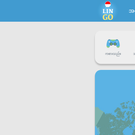
အင
ကစားသည်။
သ