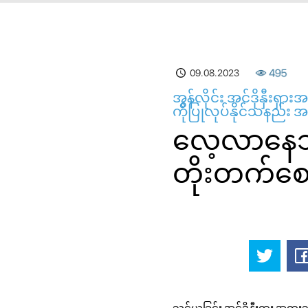
09.08.2023
495
အွန်လိုင်း အင်ဒိုနှီး
ကိုပြုလုပ်နိုင်သနည်း အင်ဒိ
လေ့လာနေသ
တိုးတက်စေသ
သင်ယူခြင်း အင်ဒိုနှီးရှား အထ