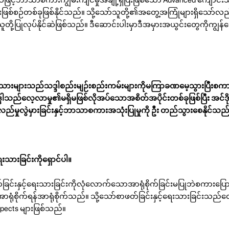
်းဖြစ်စဉ်တစ်ခုဖြစ်နိုင်သည်။ သို့သော်သူတို့၏အတွေ့အကြုံများရှိသော်လည
ူတို့ပြုလုပ်နိုင်ဆဲဖြစ်သည်။ ဒီဆောင်းပါးမှာဒီအမှားအယွင်းတွေကိုကျွန်တ
းသားများသည်သဒ္ဒါစည်းမျဉ်းစည်းကမ်းများကိုမကြာခဏမေ့သွားပြီးစက
ဒါသည်လေ့လာမှု၏မရှိမဖြစ်လိုအပ်သောအစိတ်အပိုင်းတစ်ခုဖြစ်ပြီး အင်ဒိုန
်မှုလွဲမှားခြင်းနှင့်ဘာသာစကားအသုံးပြုမှုကို ဦး တည်သွားစေနိုင်သည
ရေးသားခြင်းကိုရှောင်ပါ။
်းနှင့်ရေးသားခြင်းကိုလုံလောက်သောအာရုံစိုက်ခြင်းမပြုဘဲစကားပြောဆို
အာရုံစိုက်ရန်အာရုံစိုက်သည်။ သို့သော်စာဖတ်ခြင်းနှင့်ရေးသားခြင်းသည
ects များဖြစ်သည်။