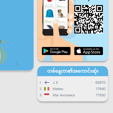
ပတေး
သောကြာ
စနေ
တနင်္ဂနွေ
နေ့စဉ်တိုးတက်မှု
လစဉ်တိုးတက်မှု
သင်တန်းဆင်းလက်မှတ်
ယေဘုယျတိုးတက်မှု
တစ်နေ့တာ၏အကောင်းဆုံး
1.
J. K
65870
2.
Matteo
17640
3.
Маг Ангелика
17550