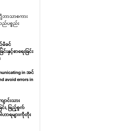
 သူတို့ဘာသာစကား
ည်ပစ္စည်း
်မိခင်
်းနှင့်စာရေးခြင်း
။
mmunicating in အင်
nd avoid errors in
ကျောင်းသား
်း, ဖြည့်စွက်
ေါဟာရများကိုတိုး