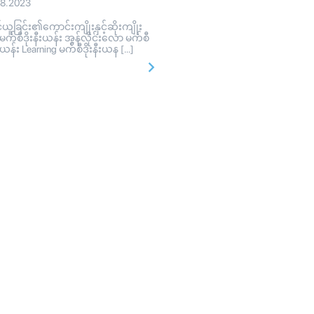
08.2023
ူခြင်း၏ကောင်းကျိုးနှင့်ဆိုးကျိုး
 မက်စီဒိုးနီးယန်း အွန်လိုင်းလော မက်စီ
နီးယန်း Learning မက်စီဒိုးနီးယန […]