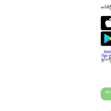
မက်စီဒ
Appl
Play
မ
ရှင်းက
စတင