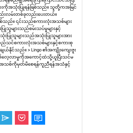
ိုအသုံးပြုရန်ဖြစ်သည်။ သူတို့ကအမြင်
့နည်းလမ်းတစ်ခုလည်းပေးတယ်။
ဖြစ်သည်။ ၎င်းသည်စကားလုံးအသစ်များ
ြုသူများသည်စမ်းသပ်မှုများနှင့်
့်အသုံးပြုသူများသည်အသုံးပြုသူများအား
င်သည်သင်စကားလုံးအသစ်များနှင့်စကားစု
ျယ်နိုင်သည်။ > Lingo ၏အကျိုးကျေးဇူး
လေ့လာမှုကိုအကောင့်ထဲသို့ယူပြီးသင်မ
စ်ကိုမှတ်မိစေရန်ကူညီရန်အသံနှင့်