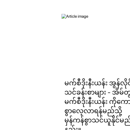
မက်စီဒိုးနီးယန်း အွန်လိုင
သင်ခန်းစာများ - အိမ်တွ
မက်စီဒိုးနီးယန်း ကိုကော
စွာလေ့လာရန်မည်သို့
မှန်ကန်စွာသင်ယူနိုင်မည
နည်း။