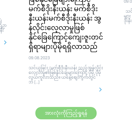
09.
မက်စီဒိုးနီးယန်း မက်စီဒိုး
သင်ယ
များ
နီးယန်းမက်စီဒိုးနီးယန်း အွ
း
ဒိုး
ြံဥာ
န်လိုင်းလေ့လာမှုဖြစ်
နီး
နိုင်ခြေကြောင့်ကျေးဇူးတင်
ရှိရာများပိုမိုရရှိလာသည်
09.08.2023
သင်ယူခြင်း (မက်စီဒိုးနီးယန်း သည်အွန်လိုင်း
လေ့လာမှု၏ဖြစ်နိုင်ချေများကြောင့် ပိုမို. ပိုမို
လွယ်ကူလာသည်။ ယနေ့စျေးကွက်တွင်
ဘ […]
အားလုံးကိုကြည့်ရှုရန်