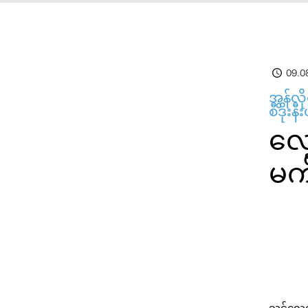
09.0
အွန်လိ
စီဒိုးနီ
လေ
မက်
သင်လေ့လ