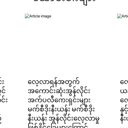
်း
လေ့လာရန်အတွက်
လေ
င်
အကောင်းဆုံးအွန်လိုင်း
ယန်
င်း
အက်ပလီကေးရှင်းများ
လေ
မက်စီဒိုးနီးယန်း မက်စီဒိုး
နှင
်
နီးယန်း အွန်လိုင်းလေ့လာမှု
နီး
ဖြစ်နိုင်ခြေများကြောင့်