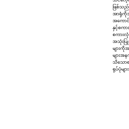
ဖြစ်သည်
အာရုံကိ
အကောင်း
နှင့်စကာ
စကားလုံး
အသုံးပြု
များကို
များအနက
သိသောစက
ရုပ်ပုံမ