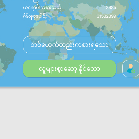
ယနေ့ဂိမ်းကစားသည်။
3985
ဂိမ်းစုစုပေါင်း
31532399
တစ်ယေက်တည်းကစားရသော
လူများစွာဆော့ နိုင်သော