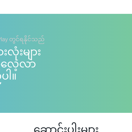
Play တွင်ရနိုင်သည်
ားလုံးများ
ကိုလေ့လာ
်ပါ။
ဆောင်းပါးများ