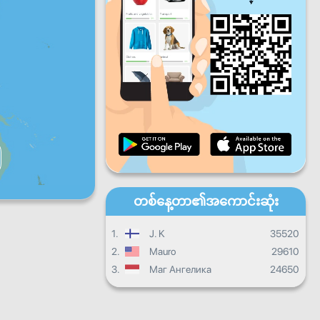
ပတေး
သောကြာ
စနေ
တနင်္ဂနွေ
နေ့စဉ်တိုးတက်မှု
လစဉ်တိုးတက်မှု
သင်တန်းဆင်းလက်မှတ်
ယေဘုယျတိုးတက်မှု
တစ်နေ့တာ၏အကောင်းဆုံး
1.
J. K
35520
2.
Mauro
29610
3.
Маг Ангелика
24650