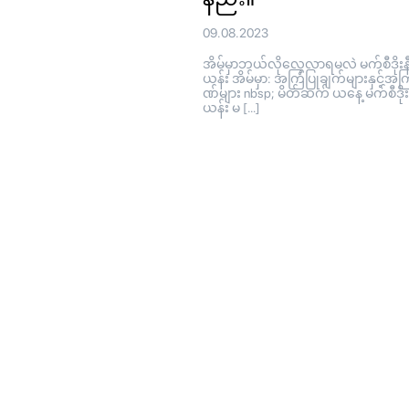
09.08.2023
အိမ်မှာဘယ်လိုလေ့လာရမလဲ မက်စီဒိုးနီ
ယန်း အိမ်မှာ: အကြံပြုချက်များနှင့်အက
ဏ်များ nbsp; မိတ်ဆက် ယနေ့ မက်စီဒိုး
ယန်း မ […]