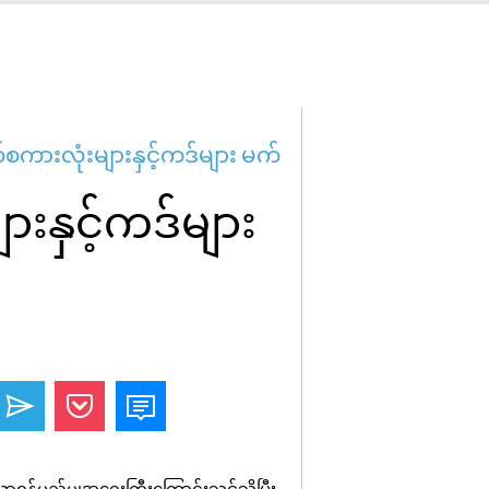
်စကားလုံးများနှင့်ကဒ်များ မက်
နှင့်ကဒ်များ
့လာရန်မည်မျှအရေးကြီးကြောင်းသင်သိပြီး