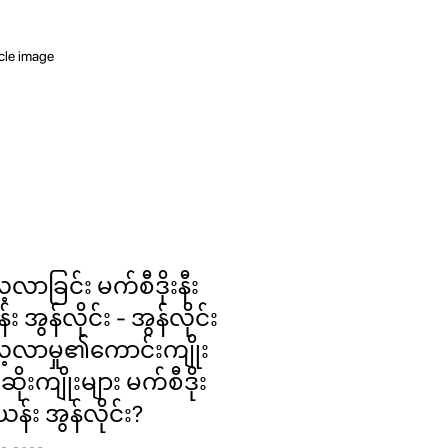
့လာခြင်း မက်စီဒိုးနီး
း အွန်လိုင်း - အွန်လိုင်း
့လာမှု၏ကောင်းကျိုး
့်ဆိုးကျိုးများ မက်စီဒိုး
ယန်း အွန်လိုင်း?