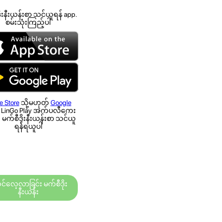
ိုးနီးယန်းစာ သင်ယူရန် app.
စမ်းသုံးကြည့်ပါ
e Store
သို့မဟုတ်
Google
ှ LinGo Play အက်ပလီကေး
ို မက်စီဒိုးနီးယန်းစာ သင်ယူ
ရန်ရယူပါ
်လေ့လာခြင်း မက်စီဒိုး
နီးယန်း