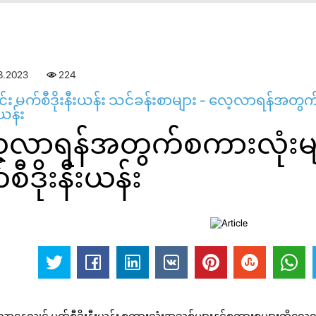
8.2023
224
ုင်း မက်စီဒိုးနီးယန်း သင်ခန်းစာများ - လေ့လာရန်အတွက
းယန်း
့လာရန်အတွက်စကားလုံးများ
စီဒိုးနီးယန်း
ာနေလျှင် မက်စီဒိုးနီးယန်း စကားလုံးအသစ်များနှင့်စကားစုများကိုလေ