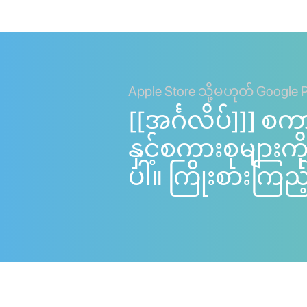
Apple Store သို့မဟုတ် Google 
[[အင်္ဂလိပ်]]] စက
နှင့်စကားစုများ
ပါ။ ကြိုးစားကြည့