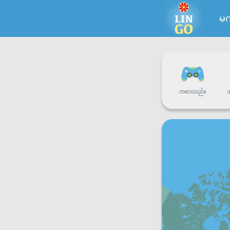
မက
ကစားသည်။
သ