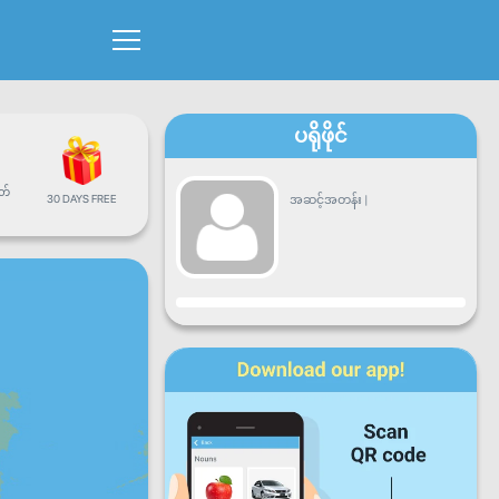
ပရိုဖိုင်
တ်
30 DAYS FREE
အဆင့်အတန်း
|
တိုးတက်မှု
တနင်္လာ
အင်္ဂါ
ဗုဒ္ဓဟူး
ကြာသာ