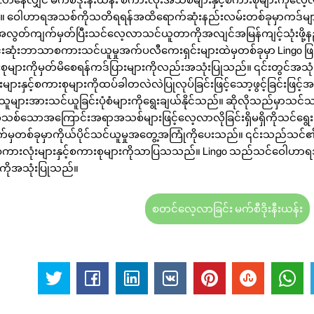
။ ဝေါဟာရအသစ်ကိုသတိရရန်အထိရောက်ဆုံးနည်းလမ်းတစ်ခုမှာကဒ်များက
ုအလွတ်ကျက်မှတ်ပြီးသင်လေ့လာသင်ယူတာကိုအလျင်အမြန်ကျင့်သုံးဖို
ဆုံးဘာသာစကားသင်ယူမှုအက်ပလီကေးရှင်းများထဲမှတစ်ခုမှာ Lingo 
းစုများကိုမှတ်မိစေရန်ကဒ်ပြားများကိုလည်းအသုံးပြုသည်။ ၎င်းတွင်အသုံးပ
များနှင့်စကားစုများကိုထပ်ခါတလဲလဲပြုလုပ်ခြင်းဖြင့်သော့ဖွင့်ခြင်းဖြင
သူများအားသင်ယူခြင်းပုံစံများကိုရွေးချယ်နိုင်သည်။ ဆိုလိုသည်မှာသ
အသစ်သောအကြောင်းအရာအသစ်များဖြင့်လေ့လာလိုခြင်းရှိမရှိကိုသင်ရွေးခ
်မှတစ်ခုမှာကိုယ်ပိုင်သင်ယူမှုအတွေ့အကြုံကိုပေးသည်။ ၎င်းသည်သင်၏
ားလုံးများနှင့်စကားစုများကိုသာပြသသည်။ Lingo သည်သင်ဝေါဟာရအသ
ျားကိုအသုံးပြုသည်။
စတင်လေ့လာခြင်း မက်စီဒိုးနီးယန်း