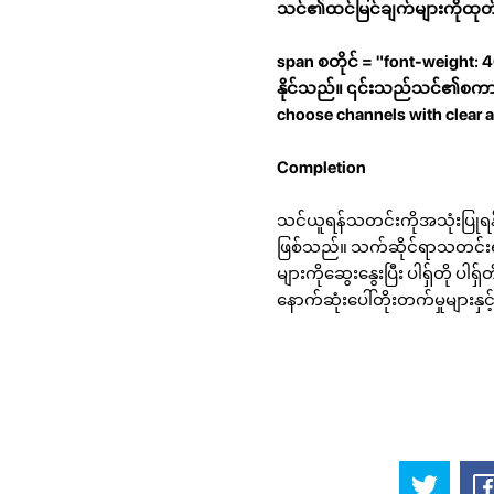
သင်၏ထင်မြင်ချက်များကိုထုတ်
span စတိုင် = "font-weight: 40
နိုင်သည်။ ၎င်းသည်သင်၏စကားပြ
choose channels with clear a
Completion
သင်ယူရန်သတင်းကိုအသုံးပြုရန
ဖြစ်သည်။ သက်ဆိုင်ရာသတင်းရင်းမ
များကိုဆွေးနွေးပြီး ပါရှ်တိ
နောက်ဆုံးပေါ်တိုးတက်မှုများန