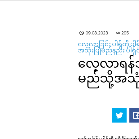
09.08.2023
295
လေ့လာခြင်း ပါရှ်တို ပါရ
အသုံးပြုမည်နည်း ပါရှ်တ
လေ့လာရန်သတ
မည်သို့အသုံ
သင်ယူခြင်း ပါရှ်တို ရရှိနိုင