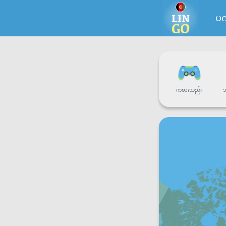
ပက
ကစားသည်။
သ