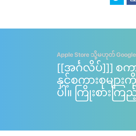
Apple Store သို့မဟုတ် Google
[[အင်္ဂလိပ်]]] စက
နှင့်စကားစုများ
ပါ။ ကြိုးစားကြည့