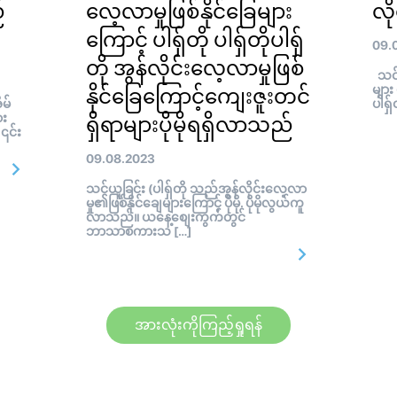
်
လေ့လာမှုဖြစ်နိုင်ခြေများ
လို
ကြောင့် ပါရှ်တို ပါရှ်တိုပါရှ်
09.
တို အွန်လိုင်းလေ့လာမှုဖြစ်
သင်ယ
များ
နိုင်ခြေကြောင့်ကျေးဇူးတင်
မ်
ပါရှ်
ား
ရှိရာများပိုမိုရရှိလာသည်
 ၎င်း
09.08.2023
သင်ယူခြင်း (ပါရှ်တို သည်အွန်လိုင်းလေ့လာ
မှု၏ဖြစ်နိုင်ချေများကြောင့် ပိုမို. ပိုမိုလွယ်ကူ
လာသည်။ ယနေ့စျေးကွက်တွင်
ဘာသာစကားသ […]
အားလုံးကိုကြည့်ရှုရန်