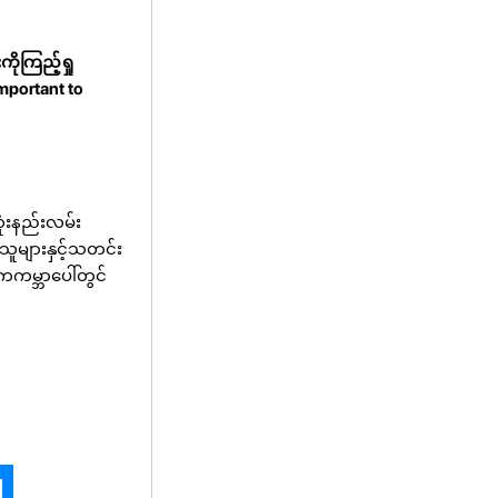
ကိုကြည့်ရှု
mportant to
ံးနည်းလမ်း
းသူများနှင့်သတင်း
ကကမ္ဘာပေါ်တွင်