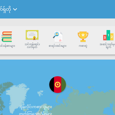
်ရှ်တို
သင်တန်းဆင်း
အဆင့်သတ်မှ
င်ခန်းစာများ
စာရင်းအင်းများ
ကစားပွဲ
လက်မှတ်
ချက်
အွန်လိုင်းကစားသူများ
တက်ကြွသောဂိမ်းများ