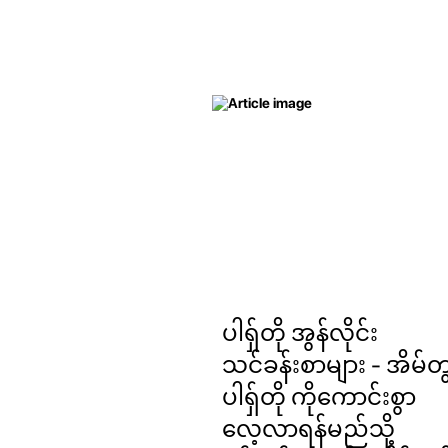
ပါရှ်တို အွန်လိုင်း
သင်ခန်းစာများ - အိမ်တွ
ပါရှ်တို ကိုကောင်းစွာ
လေ့လာရန်မည်သို့