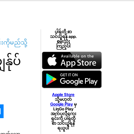
ပါရှ်တို စာ
သင်ယူရန် app.
းကိုမည်သို့
စမ်းသုံး
ကြည့်ပါ
်ုပ်
Apple Store
သို့မဟုတ်
Google Play
မှ
LinGo Play
အက်ပလီကေး
ရှင်းကို ပါရှ်တို
စာ သင်ယူရန်
ရယူပါ
ထိရောက်သော