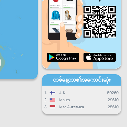
ပတေး
သောကြာ
စနေ
တနင်္ဂနွေ
နေ့စဉ်တိုးတက်မှု
လစဉ်တိုးတက်မှု
သင်တန်းဆင်းလက်မှတ်
ယေဘုယျတိုးတက်မှု
တစ်နေ့တာ၏အကောင်းဆုံး
1.
J. K
50260
2.
Mauro
29610
3.
Маг Ангелика
25610