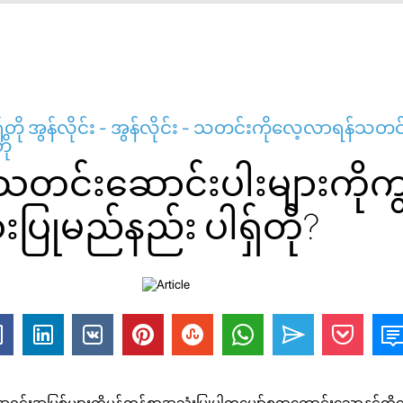
ှ်တို အွန်လိုင်း - အွန်လိုင်း - သတင်းကိုလေ့လာရန်သတင်
ို
င်းဆောင်းပါးများကိုကျွန
းပြုမည်နည်း ပါရှ်တို?
်သည့်အရင်းအမြစ်များကိုမှန်ကန်စွာအသုံးပြုပါကပျော်စရာကောင်းသောနှင့်