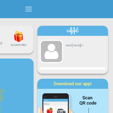
ပရိုဖိုင်
တ်
30 DAYS FREE
အဆင့်အတန်း
|
တိုးတက်မှု
တနင်္လာ
အင်္ဂါ
ဗုဒ္ဓဟူး
ကြာသာ