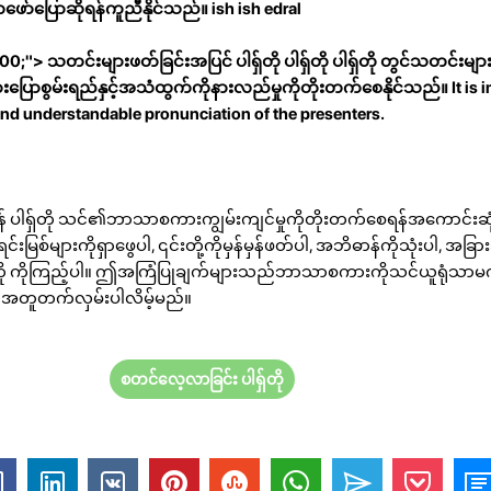
ဖော်ပြောဆိုရန်ကူညီနိုင်သည်။
ish ish edral
0;"> သတင်းများဖတ်ခြင်းအပြင် ပါရှ်တို ပါရှ်တို ပါရှ်တို တွင်သတင်းများ
ောစွမ်းရည်နှင့်အသံထွက်ကိုနားလည်မှုကိုတိုးတက်စေနိုင်သည်။ It is i
nd understandable pronunciation of the presenters.
် ပါရှ်တို သင်၏ဘာသာစကားကျွမ်းကျင်မှုကိုတိုးတက်စေရန်အကောင်းဆု
ြစ်များကိုရှာဖွေပါ, ၎င်းတို့ကိုမှန်မှန်ဖတ်ပါ, အဘိဓာန်ကိုသုံးပါ, အခြာ
ု ပါရှ်တို ကိုကြည့်ပါ။ ဤအကြံပြုချက်များသည်ဘာသာစကားကိုသင်ယူရုံသာမ
ှင့်အတူတက်လှမ်းပါလိမ့်မည်။
စတင်လေ့လာခြင်း ပါရှ်တို