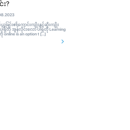
င်း?
08.2023
ူခြင်း၏ကောင်းကျိုးနှင့်ဆိုးကျိုး
 ပါရှ်တို အွန်လိုင်းလော ပါရှ်တို Learning
တို online is an option t […]