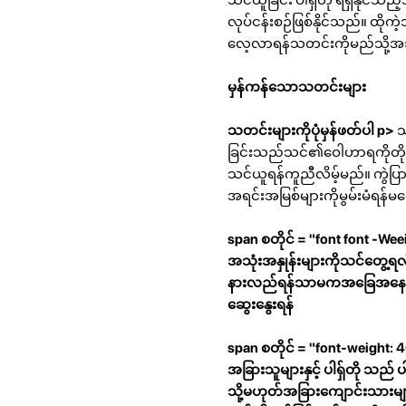
လုပ်ငန်းစဉ်ဖြစ်နိုင်သည်။ ထို
လေ့လာရန်သတင်းကိုမည်သို့အသုံး
မှန်ကန်သောသတင်းများ
သတင်းများကိုပုံမှန်ဖတ်ပါ p>
သ
ခြင်းသည်သင်၏ဝေါဟာရကိုတိုးတက
သင်ယူရန်ကူညီလိမ့်မည်။ ကွဲပ
အရင်းအမြစ်များကိုမွမ်းမံရန်မမေ့
span စတိုင် = "font font -
အသုံးအနှုန်းများကိုသင်တွေ့ရလ
နားလည်ရန်သာမကအခြေအနေတွင
ဆွေးနွေးရန်
span စတိုင် = "font-weight: 400;
အခြားသူများနှင့် ပါရှ်တို သည
သို့မဟုတ်အခြားကျောင်းသားမျာ