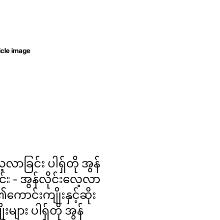
့လာခြင်း ပါရှ်တို အွန်
ုင်း - အွန်လိုင်းလေ့လာ
ု၏ကောင်းကျိုးနှင့်ဆိုး
ုးများ ပါရှ်တို အွန်