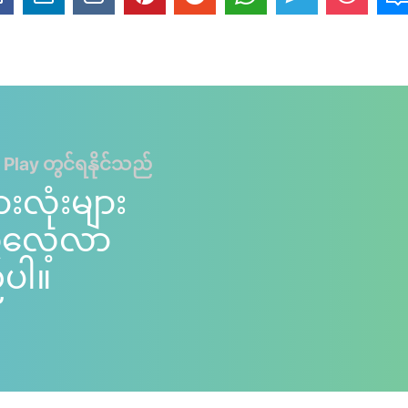
 Play တွင်ရနိုင်သည်
ားလုံးများ
ကိုလေ့လာ
်ပါ။