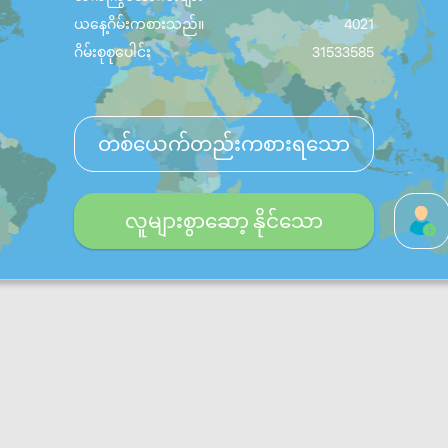
ယနေ့ဂိမ်းကစားသည်။
4021
ဂိမ်းစုစုပေါင်း
31533585
တစ်ယေက်တည်းကစားရသော
လူများစွာဆော့ နိုင်သော