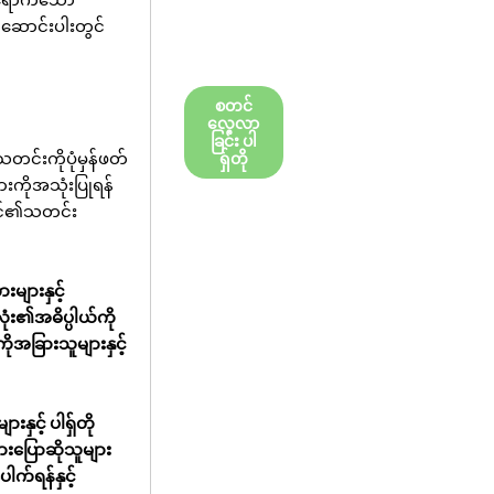
ဤဆောင်းပါးတွင်
စတင်
လေ့လာ
ခြင်း ပါ
်းကိုပုံမှန်ဖတ်
ရှ်တို
းကိုအသုံးပြုရန်
်သင်၏သတင်း
များနှင့်
ံး၏အဓိပ္ပါယ်ကို
ုအခြားသူများနှင့်
းနှင့် ပါရှ်တို
ားပြောဆိုသူများ
က်ရန်နှင့်