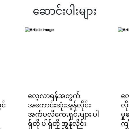
ဆောင်းပါးများ
လေ့လာရန်အတွက်
လေ
င်
အကောင်းဆုံးအွန်လိုင်း
လိ
အက်ပလီကေးရှင်းများ ပါ
မှ
ရှ်တို ပါရှ်တို အွန်လိုင်း
ကျိ