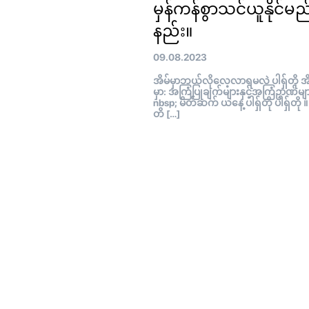
မှန်ကန်စွာသင်ယူနိုင်မည
နည်း။
09.08.2023
အိမ်မှာဘယ်လိုလေ့လာရမလဲ ပါရှ်တို အိ
မှာ: အကြံပြုချက်များနှင့်အကြံဥာဏ်မျ
nbsp; မိတ်ဆက် ယနေ့ ပါရှ်တို ပါရှ်တို ။
တိ […]