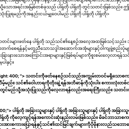
ကဲ့သို့သောအရင်းအမြစ်တစ်ခုသည် ပါရှ်တို ပါရှ်တို တွင်သတင်းဖြစ်သည်။ 
ပြုရမည်ကိုအနည်းငယ်မျှဝေပါမည် ပါရှ်တို ပါရှ်တို ပါရှ်တို>
တင်းများဖတ်နေ ပါရှ်တို သည်သင်၏နေ့စဉ်အလေ့အထဖြစ်သင့်သည်။ သတင
်စေရန်နှင့်မတူညီသောသဒ္ဒါအဆောက်အအုံများနှင့်ဝါကျဖွဲ့စည်းပုံမျာ
ြားခြားနားသောအကြောင်းအရာများနှင့်ဖြစ်ရပ်များကိုစူးစမ်းလေ့လာရန
ပါနှင့်။
Weeight: 400; "> သတင်းကိုဖတ်နေစဉ်သင်သည်အကျွမ်းတဝင်မရှိသောစကား
ိမ့်မည်။ သင်၏ဝေါဟာရကိုတိုးချဲ့ရန်အဘိဓာန်ကိုသုံးပါ။ စကားလုံးတစ်လု
်မည်သို့အသုံးပြုသည်ကိုလေ့လာရန်လည်းအရေးကြီးသည်။
သတင်းကိ
"> ပါရှ်တို အခြားသူများနှင့် ပါရှ်တို အခြားသူများနှင့် ပါရှ်တို အခြားသူမျာ
် ပါရှ်တို ကိုလေ့ကျင့်ရန်အကောင်းဆုံးနည်းလမ်းဖြစ်သည်။ မိခင်ဘာသာစက
းအားစကားပြောရန်နှင့်သင်၏ထင်မြင်ချက်များကိုပိုမိုနားလည်သဘောပေါ