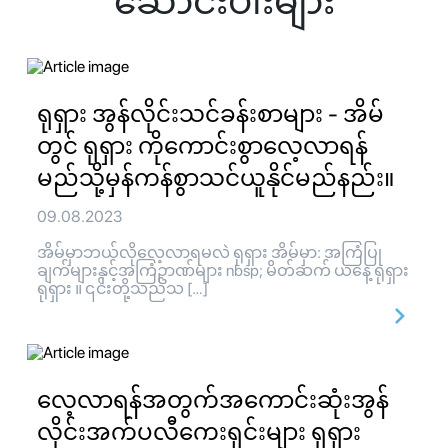
ဆောင်းပါးများ
ရုရှား အွန်လိုင်းသင်ခန်းစာများ - အိမ်
တွင် ရုရှား ကိုကောင်းစွာလေ့လာရန်
မည်သို့မှန်ကန်စွာသင်ယူနိုင်မည်နည်း။
09.08.2023
အိမ်မှာဘယ်လိုလေ့လာရမလဲ ရုရှား အိမ်မှာ: အကြံပြု
ချက်များနှင့်အကြံဥာဏ်များ nbsp; မိတ်ဆက် ယနေ့ ရုရှား
ရုရှား ။ ၎င်းတို့သည်သ […]
လေ့လာရန်အတွက်အကောင်းဆုံးအွန်
လိုင်းအက်ပလီကေးရှင်းများ ရုရှား