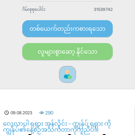
ဂိမ်းစုစုပေါင်း
31539742
တစ်ယေက်တည်းကစားရသော
လူများစွာဆော့ နိုင်သော
09.08.2023
290
လေ့လာပါ ရုရှား အွန်လိုင်း - ကျွန်ုပ် ရုရှား ကို
ကျွန်ုပ်၏နေ့စဉ်အသက်တာကိုကူညီပါ။