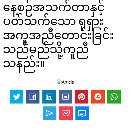
နေ့စဉ်အသက်တာနှင့်
ပတ်သက်သော ရုရှား
အကူအညီတောင်းခြင်း
သည်မည်သို့ကူညီ
သနည်း။