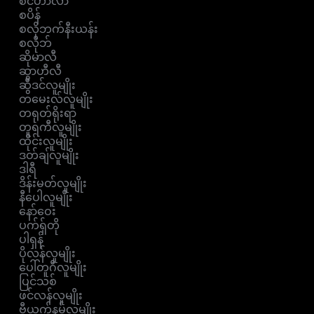
စင်ဟာလာ
စပိန်
စလိုဘက်နီးယန်း
စလိုဘ်
ဆိုမာလီ
ဆွာဟီလီ
ဆွီဒင်လူမျိုး
တမေးလ်လူမျိုး
တရုတ်ရိုးရာ
တူရကီလူမျိုး
ထိုင်းလူမျိုး
ဒတ်ချ်လူမျိုး
ဒါရီ
ဒိန်းမတ်လူမျိုး
နီပေါလူမျိုး
နော်ဝေး
ပက်ရှ်တို
ပါရှန်
ပိုလန်လူမျိုး
ပေါ်တူဂီလူမျိုး
ပြင်သစ်
ဖင်လန်လူမျိုး
ဗီယက်နမ်လူမျိုး