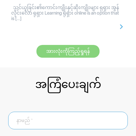
သင်ယူခြင်း၏ကောင်းကျိုးနှင့်ဆိုးကျိုးများ ရုရှား အွန်
လိုင်းလော ရုရှား Learning ရုရှား online is an option that
is […]
အားလုံးကိုကြည့်ရှုရန်
အကြံပေးချက်