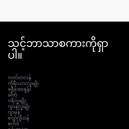
သင့်ဘာသာစကားကိုရှာ
ပါ။
ကတ်တလန်
ကိုရီးယားလူမျိုး
ခရိုအေးရှန်း
ခါဇာ့်
ဂရိလူမျိုး
ဂျပန်လူမျိုး
ဂျာမန်
ဂျော်ဂျီယန်
စက်ဇ်