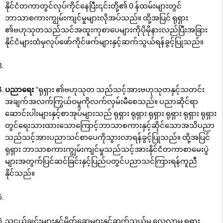
နိုင်ငံတကာတွင်လုပ်ကိုင်နေပြီး၎င်းတို့၏ 0 န်ထမ်းများတွင်
ဘာသာစကားကျွမ်းကျင်မှုများလိုအပ်သည်။ ထို့အပြင် ရုရှား
၏ဗဟုသုတသည်သင်အထူးကုစာပေများကိုပိုမိုနားလည်ပြီးအခြား
နိုင်ငံများထံမှလုပ်ဖော်ကိုင်ဖက်များနှင့်ဆက်သွယ်ရန်ခွင့်ပြုသည်။
ပညာရေး
"ရုရှား ၏ဗဟုသုတ သည်သင့်အားဗဟုသုတနှင့်သတင်း
အချက်အလက်ကြွယ်ဝမှုကိုလက်လှမ်းမီစေသည်။ ပညာဆိုင်ရာ
ဆောင်းပါးများနှင့်စာအုပ်များသည် ရုရှား ရုရှား ရုရှား ရုရှား ရုရှား ရုရှား
တွင်ရေးသားထားသောကြောင့်ဘာသာစကားနှင့်ဆိုင်သောအသိပညာ
သည်သင့်အားပညာသင်စာပေကိုသွားလာရန်ခွင့်ပြုသည်။ ထို့အပြင်
ရုရှား ဘာသာစကားကျွမ်းကျင်မှုသည်သင့်အားနိုင်ငံတကာစာမေးပွဲ
များအတွက်ပြင်ဆင်ခြင်းနှင့်ပြည်ပတွင်ပညာသင်ကြားရန်ကူညီ
နိုင်သည်။
သူငယ်ချင်းများနှင့်မိတ်ဆွေများနှင့်ဆက်သွယ်မှု လေ့လာမှု ရုရှား