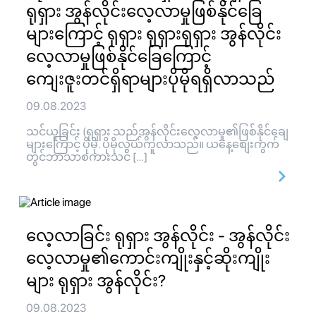
ရုရှား အွန်လိုင်းလေ့လာမှုဖြစ်နိုင်ခြေ
များကြောင့် ရုရှား ရုရှားရုရှား အွန်လိုင်း
လေ့လာမှုဖြစ်နိုင်ခြေကြောင့်
ကျေးဇူးတင်ရှိရာများပိုမိုရရှိလာသည်
09.08.2023
သင်ယူခြင်း (ရုရှား သည်အွန်လိုင်းလေ့လာမှု၏ဖြစ်နိုင်ချေ
များကြောင့် ပိုမို. ပိုမိုလွယ်ကူလာသည်။ ယနေ့စျေးကွက်
တွင်ဘာသာစကားသင် […]
လေ့လာခြင်း ရုရှား အွန်လိုင်း - အွန်လိုင်း
လေ့လာမှု၏ကောင်းကျိုးနှင့်ဆိုးကျိုး
များ ရုရှား အွန်လိုင်း?
09.08.2023