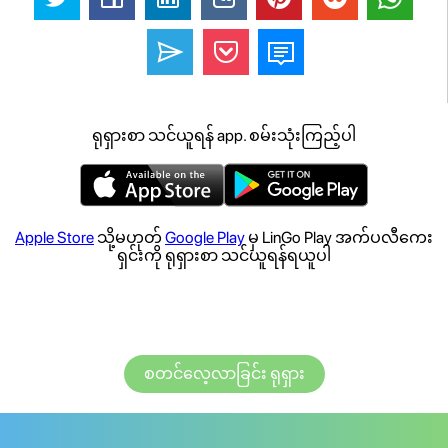
ရုရှားစာ သင်ယူရန် app. စမ်းသုံးကြည့်ပါ
Apple Store
သို့မဟုတ်
Google Play
မှ LinGo Play အက်ပလီကေး
ရှင်းကို ရုရှားစာ သင်ယူရန်ရယူပါ
စတင်လေ့လာခြင်း ရုရှား