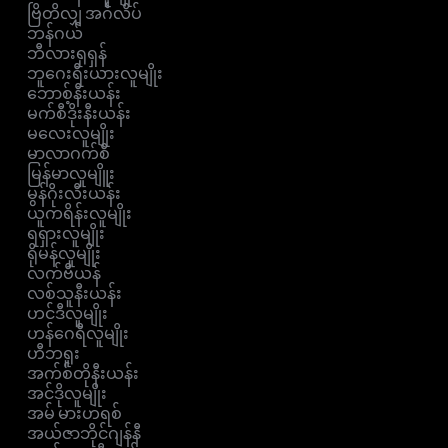
ဗြိတိလျှ အင်္ဂလိပ်
ဘန်ဂယ်
ဘီလားရုရှန်
ဘူဂေးရီးယားလူမျိုး
ဘောစ့်နီးယန်း
မက်စီဒိုးနီးယန်း
မလေးလူမျိုး
မာလာဂက်စီ
မြန်မာလူမျိူး
မွန်ဂိုးလီးယန်း
ယူကရိန်းလူမျိုး
ရရှားလူမျိုး
ရိုမန်လူမျိုး
လက်ဗီယန်
လစ်သူနီးယန်း
ဟင်ဒီလူမျိုး
ဟန်ဂေရီလူမျိုး
ဟီဘရူး
အက်စ်တိုနီးယန်း
အင်ဒိုလူမျိုး
အမ် မားဟရစ်
အယ်ဇာဘိုင်ဂျန်နီ