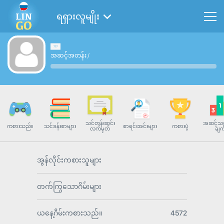
ရရှားလူမျိုး
အဆင့်အတန်း
/
သင်တန်းဆင်း
အဆင့်သတ
ကစားသည်။
သင်ခန်းစာများ
စာရင်းအင်းများ
ကစားပွဲ
လက်မှတ်
ချက
အွန်လိုင်းကစားသူများ
တက်ကြွသောဂိမ်းများ
ယနေ့ဂိမ်းကစားသည်။
4572