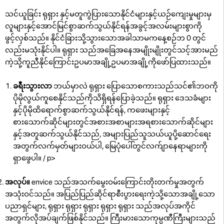
သင်ယူခြင်း ရုရှား နှင့်မတူကွဲပြားသောနိုင်ငံများနှင့်ယဉ်ကျေးမှုများမှ
လူများနှင့်အောင်မြင်စွာဆက်သွယ်နိုင်ရန်အခွင့်အလမ်းများစွာကို
ဖွင့်လှစ်သည်။ နိုင်ငံခြားသို့သွားသောအခါသာမကနေ့စဉ်ဘ 0 တွင်
လည်းမသုံးနိုင်ပါ။ ရုရှား သည်အခြေအနေအမျိုးမျိုးတွင်သင့်အားမည်
ကဲ့သို့ကူညီနိုင်ကြောင်းဥပမာအချို့ဥပမာအချို့ကိုဖော်ပြထားသည်။
ခရီးသွားလာ
ဘယ်မှာလဲ ရုရှား ပြောသောစကားသည်သင်၏ဘဝကို
ပိုမိုလွယ်ကူစေနိုင်သည်ကိုသိရှိရန်ပြောခဲ့သည်။ ရုရှား ဒေသခံများ
နှင့်ပိုမိုထိရောက်စွာဆက်သွယ်နိုင်ရန်, ကဖေးများနှင့်
စားသောက်ဆိုင်များတွင်အစားအစာများအရစားသောက်ဆိုင်များ
နှင့်အတူဆက်သွယ်နိုင်သည်, အများပြည်သူသယ်ယူပို့ဆောင်ရေး
အတွက်လက်မှတ်များဝယ်ပါ, မြေပုံပေါ်တွင်လက်ျာနေရာများကို
ရှာဖွေပါ။ / p>
အလုပ်။
envice သည်အသက်မွေးဝမ်းကြောင်းတိုးတက်မှုအတွက်
အသုံးဝင်သည်။ အပြည်ပြည်ဆိုင်ရာစီးပွားရေးကဲ့သို့သောအချို့သော
ပညာရှင်များ, ရုရှား ရုရှား ရုရှား ရုရှား ရုရှား သည်အလုပ်အကိုင်
အတွက်လိုအပ်ချက်ဖြစ်နိုင်သည်။ ကြီးမားသောကုမ္ပဏီကြီးများသည်