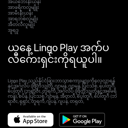
အယ်ဘေးနီးယန်း
အာဖရိကလူမျိူး
အာမီးနီးယန်း
အာရဘစ်လူမျိုး
အီတလီလူမျိုး
အူရဒူ
ယနေ့ Lingo Play အက်ပ
လီကေးရှင်းကိုရယူပါ။
Lingo Play သည်နိုင်ငံခြားဘာသာစကားများကိုလေ့လာရန်
နှင့်အင်္ဂလိပ် (ဗြိတိသျှတို့, ဂျာမန်, ဂျာမန်, ပြင်သစ်, ပေါ်တူဂီ,
ပေါ်တူဂီ (ဘရာဇီး, တူရကီ, အင်္ဂလိပ် (ဗြိတိသျှတို့နှင့်အမေရိ
ကန်), စပိန်, ပြင်သစ်, ဂျာမန်, အီတလီ, ပေါ်တူဂီ, ပေါ်တူဂီ (ဘ
ရာဇီး, ရုရှား, တူရကီ, ဂျပန်, ဂျပန်, တရုတ်,