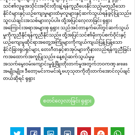
သင်၏လူမှုအသိုင်းအဝိုင်းတိုးချဲ့ရန်ကူညီပေးနိုင်သည့်မတူညီသော
နိုင်ငံများနှင့်ယဉ်ကျေးမှုများထံမှလူများနှင့်ဆက်သွယ်ရန်ခွင့်ပြုသည်။
သူငယ်ချင်းအသစ်များလုပ်ပါ။ ထို့အပြင်လေ့လာခြင်း ရုရှား
အကြောင်းအရာအများစု ရုရှား သည်အင်တာနက်ပေါ်တွင်ဆက်သွယ်
မှုကိုကူညီနိုင်ရန်ကူညီနိုင်သည်။ ထို့အပြင်သင်၏မိုးကုပ်စက်ဝိုင်းနှင့်
ယဉ်ကျေးမှုဆိုင်ရာအတွေ့အကြုံများကိုကျယ်ကျယ်ပြန့်ပြန့်သော
နိုင်ငံခြားရုပ်ရှင်များ, တေးဂီတနှင့်စာအုပ်များကိုနားလည်ရန်ကူညီခြင်း
ကအထောက်အကူပြုသည်။ နေ့စဉ်ဆက်သွယ်မှုမှ
အသက်မွေးဝမ်းကျောင်းမှုဖွံ့ဖြိုးတိုးတက်မှုအတွက်ဘဝကဏ္ areas
အမျိုးမျိုး။ ဒီတော့မင်းကမင်းရဲ့ဗဟုသုတကိုတိုးတက်အောင်လုပ်ချင်
တယ်ဆိုရင် ရုရှား
စတင်လေ့လာခြင်း ရုရှား