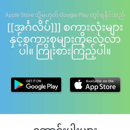
Apple Store သို့မဟုတ် Google Play တွင်ရနိုင်သည်
[[အင်္ဂလိပ်]]] စကားလုံးများ
နှင့်စကားစုများကိုလေ့လာ
ပါ။ ကြိုးစားကြည့်ပါ။