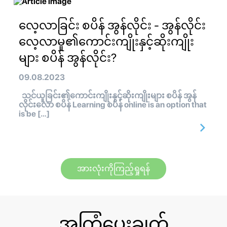
လေ့လာခြင်း စပိန် အွန်လိုင်း - အွန်လိုင်း
လေ့လာမှု၏ကောင်းကျိုးနှင့်ဆိုးကျိုး
များ စပိန် အွန်လိုင်း?
09.08.2023
သင်ယူခြင်း၏ကောင်းကျိုးနှင့်ဆိုးကျိုးများ စပိန် အွန်
လိုင်းလော စပိန် Learning စပိန် online is an option that
is be […]
အားလုံးကိုကြည့်ရှုရန်
အကြံပေးချက်