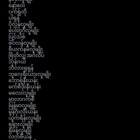
နော်ဝေး
ပက်ရှ်တို
ပါရှန်
ပိုလန်လူမျိုး
ပေါ်တူဂီလူမျိုး
ပြင်သစ်
ဖင်လန်လူမျိုး
ဗီယက်နမ်လူမျိုး
ဗြိတိလျှ အင်္ဂလိပ်
ဘန်ဂယ်
ဘီလားရုရှန်
ဘူဂေးရီးယားလူမျိုး
ဘောစ့်နီးယန်း
မက်စီဒိုးနီးယန်း
မလေးလူမျိုး
မာလာဂက်စီ
မြန်မာလူမျိူး
မွန်ဂိုးလီးယန်း
ယူကရိန်းလူမျိုး
ရရှားလူမျိုး
ရိုမန်လူမျိုး
လက်ဗီယန်