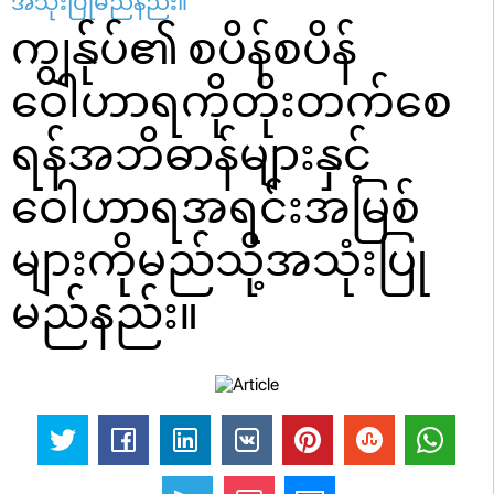
အသုံးပြုမည်နည်း။
ကျွန်ုပ်၏ စပိန်စပိန်
ဝေါဟာရကိုတိုးတက်စေ
ရန်အဘိဓာန်များနှင့်
ဝေါဟာရအရင်းအမြစ်
များကိုမည်သို့အသုံးပြု
မည်နည်း။