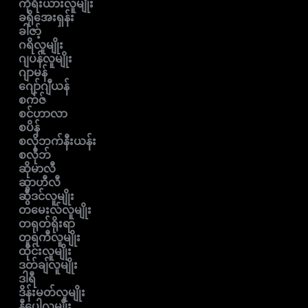
ကိုရီးယားလူမျိုး
ခရိုအေးရှန်း
ခါဇာ့်
ဂရိလူမျိုး
ဂျပန်လူမျိုး
ဂျာမန်
ဂျော်ဂျီယန်
စက်ဇ်
စင်ဟာလာ
စပိန်
စလိုဘက်နီးယန်း
စလိုဘ်
ဆိုမာလီ
ဆွာဟီလီ
ဆွီဒင်လူမျိုး
တမေးလ်လူမျိုး
တရုတ်ရိုးရာ
တူရကီလူမျိုး
ထိုင်းလူမျိုး
ဒတ်ချ်လူမျိုး
ဒါရီ
ဒိန်းမတ်လူမျိုး
နီပေါလူမျိုး