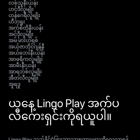
လစ်သူနီးယန်း
ဟင်ဒီလူမျိုး
ဟန်ဂေရီလူမျိုး
ဟီဘရူး
အက်စ်တိုနီးယန်း
အင်ဒိုလူမျိုး
အမ် မားဟရစ်
အယ်ဇာဘိုင်ဂျန်နီ
အယ်ဘေးနီးယန်း
အာဖရိကလူမျိူး
အာမီးနီးယန်း
အာရဘစ်လူမျိုး
အီတလီလူမျိုး
အူရဒူ
ယနေ့ Lingo Play အက်ပ
လီကေးရှင်းကိုရယူပါ။
Lingo Play သည်နိုင်ငံခြားဘာသာစကားများကိုလေ့လာရန်