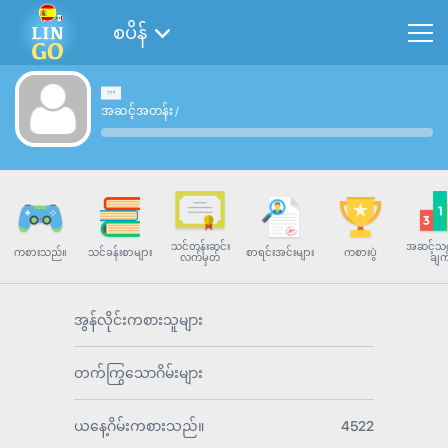
စပိန်
အဆင့်အတန်း
/
သင်တန်းဆင်း
အဆင့်သတ
ကစားသည်။
သင်ခန်းစာများ
စာရင်းအင်းများ
ကစားပွဲ
လက်မှတ်
ချက
အွန်လိုင်းကစားသူများ
တက်ကြွသောဂိမ်းများ
ယနေ့ဂိမ်းကစားသည်။
4522