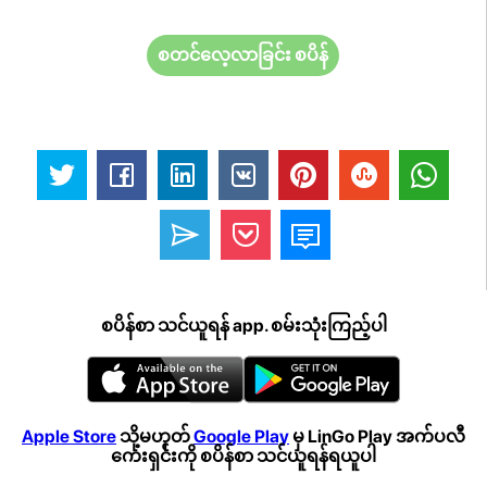
စတင်လေ့လာခြင်း စပိန်
စပိန်စာ သင်ယူရန် app. စမ်းသုံးကြည့်ပါ
Apple Store
သို့မဟုတ်
Google Play
မှ LinGo Play အက်ပလီ
ကေးရှင်းကို စပိန်စာ သင်ယူရန်ရယူပါ