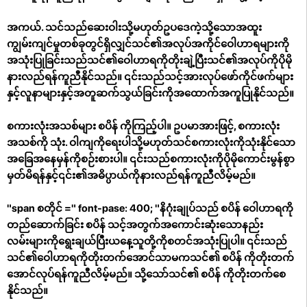
အကယ်. သင်သည်ဆေးဝါးသို့မဟုတ်ဥပဒေကဲ့သို့သောအထူး
ကျွမ်းကျင်မှုတစ်ခုတွင်ရှိလျှင်သင်၏အလုပ်အကိုင်ဝေါဟာရများကို
အသုံးပြုခြင်းသည်သင်၏ဝေါဟာရကိုတိုးချဲ့ပြီးသင်၏အလုပ်ကိုပိုမို
နားလည်ရန်ကူညီနိုင်သည်။ ၎င်းသည်သင့်အားလုပ်ဖော်ကိုင်ဖက်များ
နှင့်လူနာများနှင့်အတူဆက်သွယ်ခြင်းကိုအထောက်အကူပြုနိုင်သည်။
စကားလုံးအသစ်များ စပိန် ကိုကြည့်ပါ။ ဥပမာအားဖြင့်, စကားလုံး
အသစ်ကို သုံး. ဝါကျကိုရေးပါသို့မဟုတ်သင်စကားလုံးကိုသုံးနိုင်သော
အခြေအနေမှန်ကိုစဉ်းစားပါ။ ၎င်းသည်စကားလုံးကိုပိုမိုကောင်းမွန်စွာ
မှတ်မိရန်နှင့်၎င်း၏အဓိပ္ပာယ်ကိုနားလည်ရန်ကူညီလိမ့်မည်။
"span စတိုင် =" font-pase: 400; "နိဂုံးချုပ်သည် စပိန် ဝေါဟာရကို
တည်ဆောက်ခြင်း စပိန် သင့်အတွက်အကောင်းဆုံးသောနည်း
လမ်းများကိုရွေးချယ်ပြီးယနေ့သူတို့ကိုစတင်အသုံးပြုပါ။ ၎င်းသည်
သင်၏ဝေါဟာရကိုတိုးတက်အောင်သာမကသင်၏ စပိန် ကိုတိုးတက်
အောင်လုပ်ရန်ကူညီလိမ့်မည်။ သို့သော်သင်၏ စပိန် ကိုတိုးတက်စေ
နိုင်သည်။