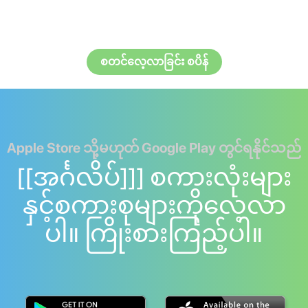
စတင်လေ့လာခြင်း စပိန်
Apple Store သို့မဟုတ် Google Play တွင်ရနိုင်သည်
[[အင်္ဂလိပ်]]] စကားလုံးများ
နှင့်စကားစုများကိုလေ့လာ
ပါ။ ကြိုးစားကြည့်ပါ။