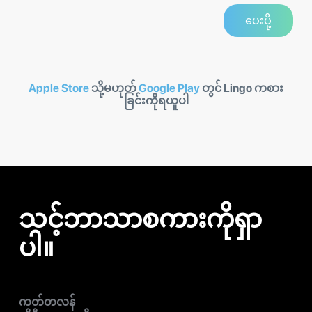
Apple Store
သို့မဟုတ်
Google Play
တွင် Lingo ကစား
ခြင်းကိုရယူပါ
သင့်ဘာသာစကားကိုရှာ
ပါ။
ကတ်တလန်