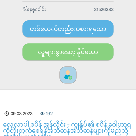
ဂိမ်းစုစုပေါင်း
31526383
တစ်ယေက်တည်းကစားရသော
လူများစွာဆော့ နိုင်သော
09.08.2023
192
လေ့လာပါ စပိန် အွန်လိုင်း - ကျွန်ုပ်၏ စပိန် ဝေါဟာရ
ကိုတိုးတက်စေရန်အဘိဓာန်အဘိဓာန်များကိုမည်သို့