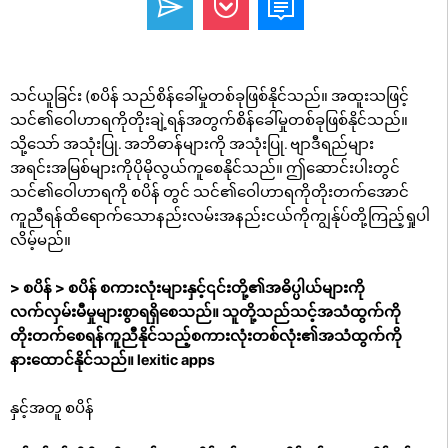
သင်ယူခြင်း (စပိန် သည်စိန်ခေါ်မှုတစ်ခုဖြစ်နိုင်သည်။ အထူးသဖြင့်
သင်၏ဝေါဟာရကိုတိုးချဲ့ရန်အတွက်စိန်ခေါ်မှုတစ်ခုဖြစ်နိုင်သည်။
သို့သော် အသုံးပြု. အဘိဓာန်များကို အသုံးပြု. ဗျာဒီရည်များ
အရင်းအမြစ်များကိုပိုမိုလွယ်ကူစေနိုင်သည်။ ဤဆောင်းပါးတွင်
သင်၏ဝေါဟာရကို စပိန် တွင် သင်၏ဝေါဟာရကိုတိုးတက်အောင်
ကူညီရန်ထိရောက်သောနည်းလမ်းအနည်းငယ်ကိုကျွန်ုပ်တို့ကြည့်ရှုပါ
လိမ့်မည်။
> စပိန် > စပိန် စကားလုံးများနှင့်၎င်းတို့၏အဓိပ္ပါယ်များကို
လက်လှမ်းမီမှုများစွာရရှိစေသည်။ သူတို့သည်သင့်အသံထွက်ကို
တိုးတက်စေရန်ကူညီနိုင်သည့်စကားလုံးတစ်လုံး၏အသံထွက်ကို
နားထောင်နိုင်သည်။
lexitic apps
နှင့်အတူ စပိန်