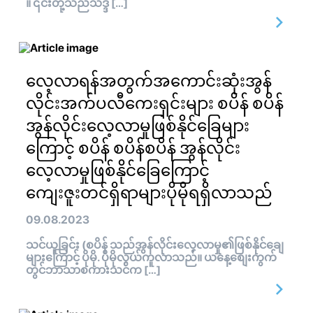
။ ၎င်းတို့သည်သဒ္ဒ […]
လေ့လာရန်အတွက်အကောင်းဆုံးအွန်
လိုင်းအက်ပလီကေးရှင်းများ စပိန် စပိန်
အွန်လိုင်းလေ့လာမှုဖြစ်နိုင်ခြေများ
ကြောင့် စပိန် စပိန်စပိန် အွန်လိုင်း
လေ့လာမှုဖြစ်နိုင်ခြေကြောင့်
ကျေးဇူးတင်ရှိရာများပိုမိုရရှိလာသည်
09.08.2023
သင်ယူခြင်း (စပိန် သည်အွန်လိုင်းလေ့လာမှု၏ဖြစ်နိုင်ချေ
များကြောင့် ပိုမို. ပိုမိုလွယ်ကူလာသည်။ ယနေ့စျေးကွက်
တွင်ဘာသာစကားသင်က […]