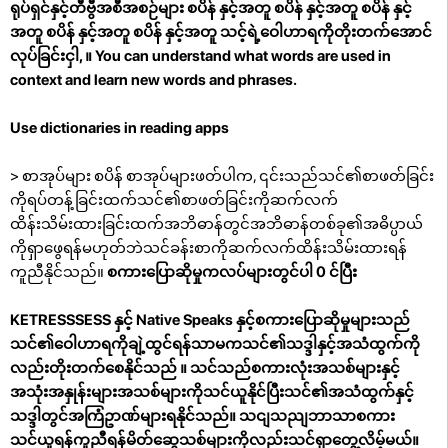
ရုပ်ရှင်နှင့်တီဗွီအစီအစဉ်များ စပိန် နှင့်အတူ စပိန် နှင့်အတူ စပိန် နှင့်
အတူ စပိန် နှင့်အတူ စပိန် နှင့်အတူ သင့်ရဲ့ဝေါဟာရကိုတိုးတက်အောင်
လုပ်ခြင်းငှါ, ။ You can understand what words are used in
context and learn new words and phrases.
Use dictionaries in reading apps
> စာအုပ်များ စပိန် စာအုပ်များဖတ်ပါက, ၎င်းသည်သင်၏စာဖတ်ခြင်း
ကိုရပ်တန့်ခြင်းထက်သင်၏စာဖတ်ခြင်းကိုဆက်လက်
ထိန်းသိမ်းထားခြင်းထက်အဘိဓာန်တွင်အဘိဓာန်တစ်ခု၏အဓိပ္ပာယ်
ကိုရှာဖွေရန်မဟုတ်ဘဲသင်ခန်းစာကိုဆက်လက်ထိန်းသိမ်းထားရန်
ကူညီနိုင်သည်။
စကားပြောဆိုမှုကလပ်များတွင်ပါ 0 င်ပြီး
KETRESSSESS နှင့် Native Speaks နှင့်စကားပြောဆိုမှုများသည်
သင်၏ဝေါဟာရကိုချဲ့ထွင်ရန်သာမကသင်၏သဒ္ဒါနှင့်အသံထွက်ကို
လည်းတိုးတက်စေနိုင်သည် ။ သင်သည်စကားလုံးအသစ်များနှင့်
အသုံးအနှုန်းများအသစ်များကိုသင်ယူနိုင်ပြီးသင်၏အသံထွက်နှင့်
သဒ္ဒါတွင်အကြံဥာဏ်များရနိုင်သည်။ သငျသညျဘာသာစကား
သင်ယူရန်ကူညီရန်မိတ်ဆွေသစ်များကိုလည်းသင်ရှာတွေ့လိမ့်မယ်။