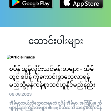
ဆောင်းပါးများ
စပိန် အွန်လိုင်းသင်ခန်းစာများ - အိမ်
တွင် စပိန် ကိုကောင်းစွာလေ့လာရန်
မည်သို့မှန်ကန်စွာသင်ယူနိုင်မည်နည်း။
09.08.2023
အိမ်မှာဘယ်လိုလေ့လာရမလဲ စပိန် အိမ်မှာ: အကြံပြုချက်
များနှင့်အကြံဥာဏ်များ nbsp; မိတ်ဆက် ယနေ့ စပိန် စပိန်