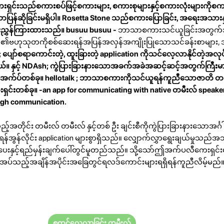
်းသည်စကားစပ်ဖြင့်စကားများ, စကားစုများနှင့်စကားလုံးများကိုစကာ
သာပြန်ဆိုခြင်းမရှိပါ။ Rosetta Stone သည်စကားပြောခြင်း, အရေးအသားနှင
်းညွှန်ကြားထားသည်။
busuu
busuu -
ဘာသာစကားသင်ယူခြင်းအတွက်အ
်၏ဗဟုသုတကိုစစ်ဆေးရန်အပြန်အလှန်အကျိုးပြုသောသင်ခန်းစာများ,
h; ပျော်စရာကောင်းတဲ့, ထူးခြားတဲ့ application ကိုသင်လေ့လာနိုင်တဲ့အလု
တယ်။
နှင့် NDAsh; ကွဲပြားခြားနားသောအခက်အခဲအဆင့်ဆင့်အတွက်ကြီး
ာအက်ပ်တစ်ခု။
hellotalk
; ဘာသာစကားကိုသင်ယူရန်ကူညီသောဇာတိ တမီး
ှင်းတစ်ခု။
-an app for communicating with native တမီးလ် speaker
ugh communication.
အတိုင်း တမီးလ် တမီးလ် နှင့်တစ် ဦး ချင်းစီကိုကွဲပြားခြားနားသောအင်္ဂါရ
်အွန်လိုင်း application များစွာရှိသည်။ လျှောက်လွှာရွေးချယ်မှုသည်အသု
ေးနှင့်ရည်မှန်းချက်ပေါ်တွင်မူတည်သည်။ သို့သော်ဤအက်ပလီကေးရှင်
ိုအပ်သည့်အချိန်အပိုင်းအခြေတွင်ရလဒ်ကောင်းများရရှိရန်ကူညီလိမ့်မည်
စတင်လေ့လာခြင်း တမီးလ်