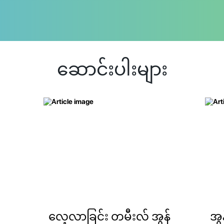
ဆောင်းပါးများ
လေ့လာခြင်း တမီးလ် အွန်
အွ