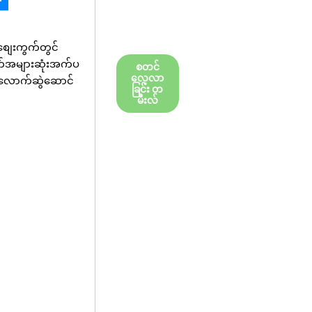
့စျေးကွက်တွင်
က်အများဆုံးအက်ပ
စတင်
လေ့လာ
ျှလောက်ဆွဲဆောင်
ခြင်း တ
မီးလ်