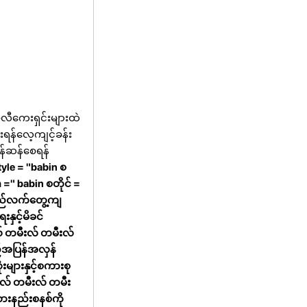
လီကေးရှင်းများထဲ
်းရန်လေ့ကျင့်ခန်း
မြန်ဆန်စေရန်
tyle = "babin စ
 =" babin စတိုင် =
းသည်လက်တွေ့ကျ
ှင့်မိခင်
် တမီးလ် တမီးလ်
့်အပြန်အလှန်
ျားနှင့်စကားစု
းလ် တမီးလ် တမီး
ားနည်းစနစ်ကို