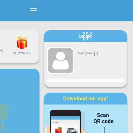
ပရိုဖိုင်
တ်
30 DAYS FREE
အဆင့်အတန်း
|
တိုးတက်မှု
တနင်္လာ
အင်္ဂါ
ဗုဒ္ဓဟူး
ကြာသာ