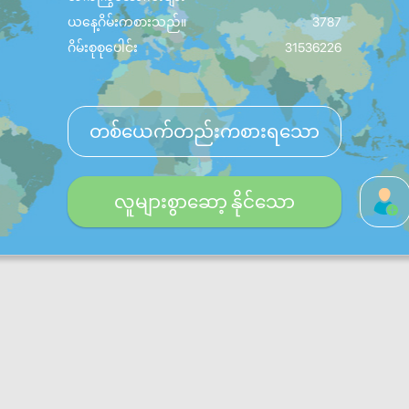
ယနေ့ဂိမ်းကစားသည်။
3787
ဂိမ်းစုစုပေါင်း
31536226
တစ်ယေက်တည်းကစားရသော
လူများစွာဆော့ နိုင်သော