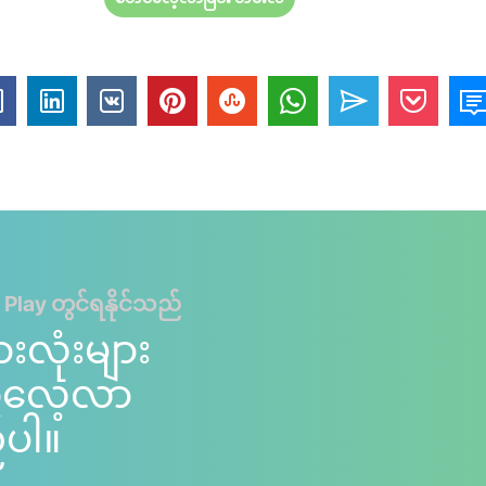
 Play တွင်ရနိုင်သည်
ားလုံးများ
ကိုလေ့လာ
်ပါ။