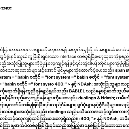
o ကစား
ုင်ငံခြားဘာသာစကားများကိုလေ့လာရန်အတွက်လူကြိုက်အများဆုံးအက်ပ
်ရိုးရှင်းလွယ်ကူပြီးရိုးရှင်းသော interface တစ်ခုရှိပြီးဗဟုသုတကိုစုစည
အသုံးပြုသူများကိုပုံမှန်လေ့ကျင့်ရန်နှင့်၎င်းတို့၏ပန်းတိုင်များကိုပိုမို
ဆော်သောဆုလာဘ်များနှင့်အောင်မြင်မှုများကိုထောက်ပံ့ပေးသည်။
span s
system =" babin စတိုင် = "font system =" babin စတိုင် = "font system
 = "babin စတိုင် =" font systo 400; "> နှင့် NDAsh; အသုံးပြုသူမျာ
ိုရောက်ရှိရန်ကူညီရန်ရည်ရွယ်သည်။ BABLEL သည်နေ့စဉ်ဆက်သွယ်ရေးန
ုနိုင်သည့်လေ့ကျင့်ခန်းများကိုပေးသည်။
duolingo
& Ndash; တမီးလ
က်ပ်တစ်ခုဖြစ်ပြီး၎င်းသည်ဂိမ်းများ, ရုပ်ပုံများနှင့်ဗွီဒီယိုများစသည
်းလမ်းများအသုံးပြုသည်။ duolingo သည်မသိသောအဆင့်တွင်စကားလုံးမ
တစ်ဆင့်လေ့ကျင့်သင်ကြားပေးလေ့ရှိသည်။ : 400; "> နှင့် NDAsh; တမီ
ားမှုအက်ပ်တစ်ခုဖြစ်ပြီး၎င်းသည်အပြည့်အဝနှစ်မြှုပ်ခြင်းဘာသာစက