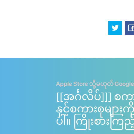
Apple Store သို့မဟုတ် Google
[[အင်္ဂလိပ်]]] စက
နှင့်စကားစုများ
ပါ။ ကြိုးစားကြည့