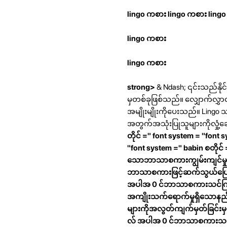
lingo ကစား
lingo ကစား
ling
lingo ကစား
lingo ကစား
strong>
& Ndash; ၎င်းသည်နိ
မှတစ်ခုဖြစ်သည်။ လျှောက်လွှာတွင
အမျိုးမျိုးကိုပေးသည်။ Lingo သည်
အတွက်အသုံးပြုသူများကိုလှုံ့
တိုင် =" font system = "font 
"font system =" babin စတိုင်
သောဘာသာစကားကျွမ်းကျင်မှုက
ဘာသာစကားဖြင့်ဆက်သွယ်ပြောဆိ
အပါအ 0 င်ဘာသာစကားသင်ကြားမှုအ
အကျိုးသက်ရောက်မှုရှိသောနည
များကိုအလွတ်ကျက်မှတ်ခြင်းမှ
လ် အပါအ 0 င်ဘာသာစကားသင်ကြ