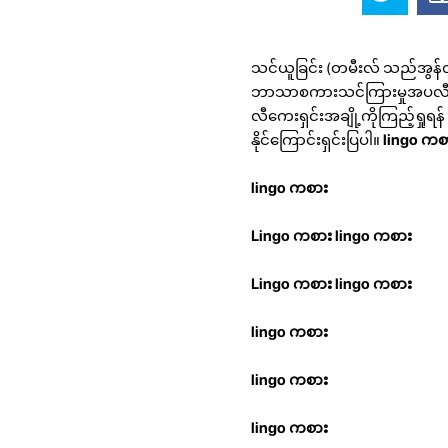
သင်ယူခြင်း (တမီးလ် သည်အွန်လို
ဘာသာစကားသင်ကြားမှုအပလီကေ
လီကေးရှင်းအချို့ကိုကြည့်ရှု
နိုင်ကြောင်းရှင်းပြပါ။
lingo ကစ
lingo ကစား
Lingo ကစား
lingo ကစား
Lingo ကစား
lingo ကစား
lingo ကစား
lingo ကစား
lingo ကစား