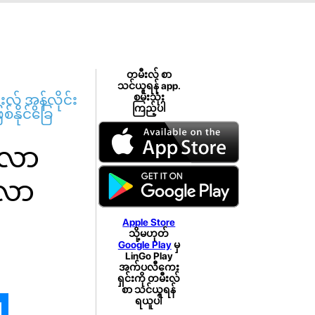
တမီးလ် စာ
သင်ယူရန် app.
် အွန်လိုင်း
စမ်းသုံး
ကြည့်ပါ
်နိုင်ခြေ
့လာ
ားလာ
Apple Store
သို့မဟုတ်
Google Play
မှ
LinGo Play
အက်ပလီကေး
ရှင်းကို တမီးလ်
စာ သင်ယူရန်
ရယူပါ