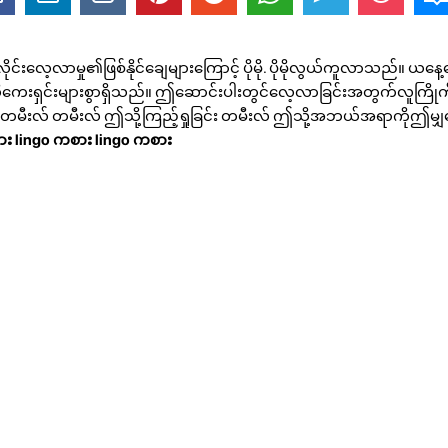
င်းလေ့လာမှု၏ဖြစ်နိုင်ချေများကြောင့် ပိုမို. ပိုမိုလွယ်ကူလာသည်။ ယနေ
းရှင်းများစွာရှိသည်။ ဤဆောင်းပါးတွင်လေ့လာခြင်းအတွက်လူကြို
ရန် တမီးလ် တမီးလ် ဤသို့ကြည့်ရှုခြင်း တမီးလ် ဤသို့အဘယ်အရာကိုဤမ
ား
lingo ကစား
lingo ကစား