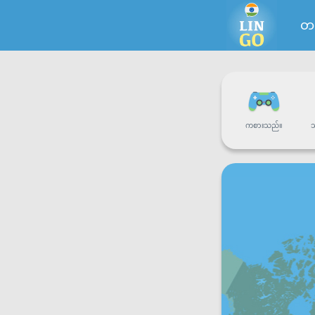
တမ
ကစားသည်။
သ