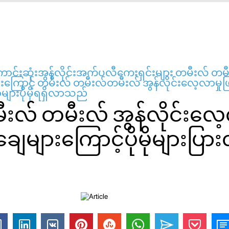
ဆုံးအွန်လိုင်းအက်ပလီကေးရှင်းများ တမီးလ် တမီးလ
ားကြောင့် တမီးလ် တမီးလ်တမီးလ် အွန်လိုင်းလေ့လာမှုဖြစ
ာများပိုမိုရရှိလာသည်
းလ် တမီးလ် အွန်လိုင်းလေ
်ချေများကြောင့်ပိုမိုများပြ