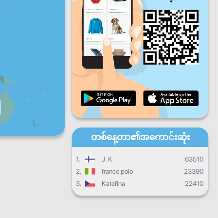
ပတေး
သောကြာ
စနေ
တနင်္ဂနွေ
နေ့စဉ်တိုးတက်မှု
လစဉ်တိုးတက်မှု
သင်တန်းဆင်းလက်မှတ်
ယေဘုယျတိုးတက်မှု
တစ်နေ့တာ၏အကောင်းဆုံး
1.
J. K
63510
2.
franco polo
23390
3.
Kateřina
22410