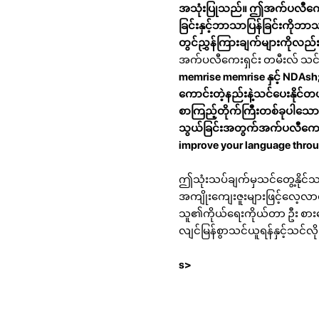
အသုံးပြုသည်။ ဤအက်ပလီကေးရှင
ခြင်းနှင့်ဘာသာပြန်ခြင်းကိုဘာ
တွင်ညွှန်ကြားချက်များကိုလည
အက်ပလီကေးရှင်း တမီးလ် သင
memrise
memrise
နှင့် NDAs
ကောင်းတဲ့နည်းနဲ့သင်ပေးနိုင်
စာကြည့်တိုက်ကြီးတစ်ခုပါသေ
သွယ်ခြင်းအတွက်အက်ပလီကေးရ
improve your language thro
ဤသုံးသပ်ချက်မှသင်တွေ့နိုင်သည့်
အကျိုးကျေးဇူးများဖြင့်လေ့လာရန
သူ၏ကိုယ်ရေးကိုယ်တာ ဦး စားပ
လျင်မြန်စွာသင်ယူရန်နှင့်သင်လ
s>