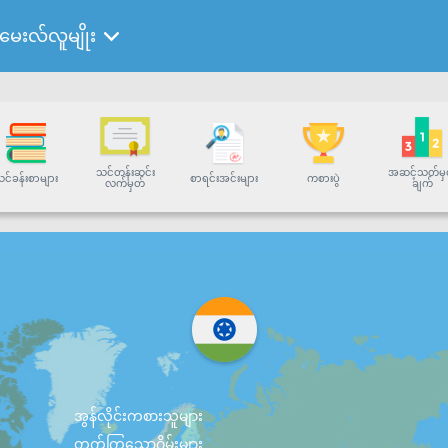
ေးလ်လူမျိုး
သင်တန်းဆင်း
အဆင့်သတ်မှ
င်ခန်းစာများ
စာရင်းအင်းများ
ကစားပွဲ
လက်မှတ်
ချက်
အွန်လိုင်းကစားသူများ
တက်ကြွသောဂိမ်းများ