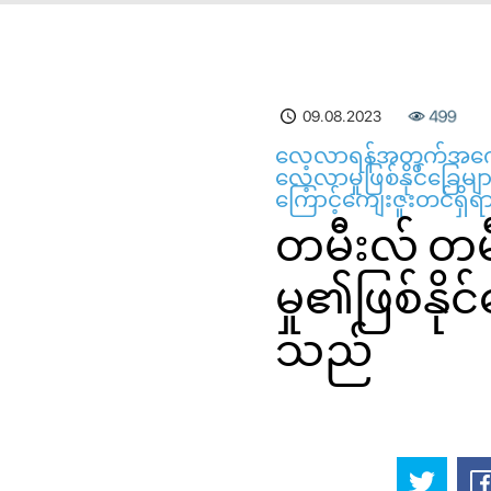
09.08.2023
499
လေ့လာရန်အတွက်အကောင်း
လေ့လာမှုဖြစ်နိုင်ခြေမျ
ကြောင့်ကျေးဇူးတင်ရှိရ
တမီးလ် တမီ
မှု၏ဖြစ်နိုင
သည်