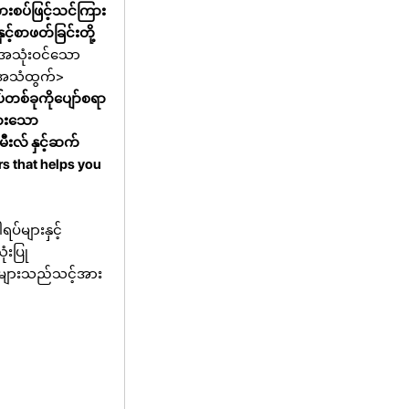
းစပ်ဖြင့်သင်ကြား
့်စာဖတ်ခြင်းတို့
သုံးဝင်သော
 အသံထွက်>
ပ်တစ်ခုကိုပျော်စရာ
မားသော
လ် နှင့်ဆက်
s that helps you
ပ်များနှင့်
ံးပြု
းများသည်သင့်အား
။