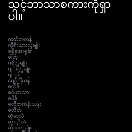
သင့်ဘာသာစကားကိုရှာ
ပါ။
ကတ်တလန်
ကိုရီးယားလူမျိုး
ခရိုအေးရှန်း
ခါဇာ့်
ဂရိလူမျိုး
ဂျပန်လူမျိုး
ဂျာမန်
ဂျော်ဂျီယန်
စက်ဇ်
စင်ဟာလာ
စပိန်
စလိုဘက်နီးယန်း
စလိုဘ်
ဆိုမာလီ
ဆွာဟီလီ
ဆွီဒင်လူမျိုး