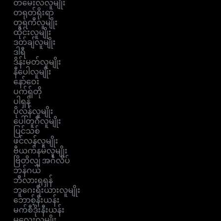
တမေးလ်လူမျိုး
တရုတ်ရိုးရာ
တူရကီလူမျိုး
ထိုင်းလူမျိုး
ဒတ်ချ်လူမျိုး
ဒါရီ
ဒိန်းမတ်လူမျိုး
နီပေါလူမျိုး
နော်ဝေး
ပက်ရှ်တို
ပါရှန်
ပိုလန်လူမျိုး
ပေါ်တူဂီလူမျိုး
ပြင်သစ်
ဖင်လန်လူမျိုး
ဗီယက်နမ်လူမျိုး
ဗြိတိလျှ အင်္ဂလိပ်
ဘန်ဂယ်
ဘီလားရုရှန်
ဘူဂေးရီးယားလူမျိုး
ဘောစ့်နီးယန်း
မက်စီဒိုးနီးယန်း
မလေးလူမျိုး