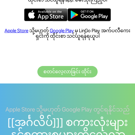
Apple Store
သို့မဟုတ်
Google Play
မှ LinGo Play အက်ပလီကေး
ရှင်းကို ထိုင်းစာ သင်ယူရန်ရယူပါ
စတင်လေ့လာခြင်း ထိုင်း
Apple Store သို့မဟုတ် Google Play တွင်ရနိုင်သည်
[[အင်္ဂလိပ်]]] စကားလုံးများ
နှင့်စကားစုများကိုလေ့လာ