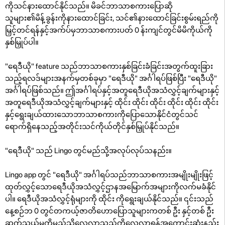
ကိုသင်နားထောင်နိုင်သည်။ မိခင်ဘာသာစကားပြောဆို
သူများ၏မိန့်ခွန်းကိုနားထောင်ခြင်း, သင်၏နားထောင်ခြင်းစွမ်းရည်ကို
မြှင့်တင်ရန်နှင့်အက်ပ်မှဘာသာစကားပတ် 0 န်းကျင်တွင်မိမိကိုယ်ကို
နှစ်မြှုပ်ပါ။
"ရေဒီယို" feature သည်ဘာသာစကားနှစ်ခြင်းခံခြင်းအတွက်ထူးခြား
သည့်ရလဒ်များအနက်မှတစ်ခုမှာ "ရေဒီယို" အင်္ဂါရပ်ဖြစ်ပြီး "ရေဒီယို"
အင်္ဂါရပ်ဖြစ်သည်။ ဤအင်္ဂါရပ်နှင့်အတူရေဒီယိုအသံလွှင့်ချက်များနှင့်
အတူရေဒီယိုအသံလွှင့်ချက်များနှင့် ထိုင်း ထိုင်း ထိုင်း ထိုင်း ထိုင်း ထိုင်း
နှင့်ရွေးချယ်ထားသောဘာသာစကားကိုပြောသောနိုင်ငံတွင်သင်
ရောက်ရှိနေသည့်အတိုင်းသင်ကိုယ်တိုင်နှစ်မြှုပ်နိုင်သည်။
"ရေဒီယို" သည် Lingo တွင်မည်သို့အလုပ်လုပ်သနည်း။
Lingo app တွင် "ရေဒီယို" အင်္ဂါရပ်သည်ဘာသာစကားအမျိုးမျိုးဖြင့်
ထုတ်လွှင့်သောရေဒီယိုအသံလွှင့်ဌာနအမြောက်အများကိုလက်မခံနိုင်
ပါ။ ရေဒီယိုအသံလွှင့်ရုံများကို ထိုင်း ကိုရွေးချယ်နိုင်သည်။ ၎င်းသည်
နေ့စဉ်ဘ 0 တွင်တကယ့်ဇာတိဟောပြောသူများကတစ် ဦး နှင့်တစ် ဦး
ဆက်သွယ်မှုကိုမည်သို့လေ့လာသည်ကိုလေ့လာရန်အကောင်းဆုံးနည်း