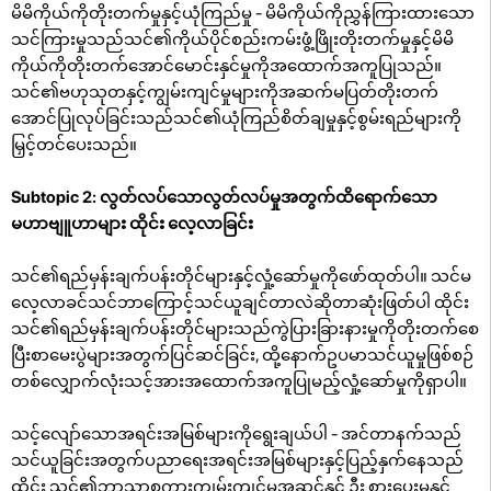
မိမိကိုယ်ကိုတိုးတက်မှုနှင့်ယုံကြည်မှု - မိမိကိုယ်ကိုညွှန်ကြားထားသော
သင်ကြားမှုသည်သင်၏ကိုယ်ပိုင်စည်းကမ်းဖွံ့ဖြိုးတိုးတက်မှုနှင့်မိမိ
ကိုယ်ကိုတိုးတက်အောင်မောင်းနှင်မှုကိုအထောက်အကူပြုသည်။
သင်၏ဗဟုသုတနှင့်ကျွမ်းကျင်မှုများကိုအဆက်မပြတ်တိုးတက်
အောင်ပြုလုပ်ခြင်းသည်သင်၏ယုံကြည်စိတ်ချမှုနှင့်စွမ်းရည်များကို
မြှင့်တင်ပေးသည်။
Subtopic 2: လွတ်လပ်သောလွတ်လပ်မှုအတွက်ထိရောက်သော
မဟာဗျူဟာများ ထိုင်း လေ့လာခြင်း
သင်၏ရည်မှန်းချက်ပန်းတိုင်များနှင့်လှုံ့ဆော်မှုကိုဖော်ထုတ်ပါ။ သင်မ
လေ့လာခင်သင်ဘာကြောင့်သင်ယူချင်တာလဲဆိုတာဆုံးဖြတ်ပါ ထိုင်း
သင်၏ရည်မှန်းချက်ပန်းတိုင်များသည်ကွဲပြားခြားနားမှုကိုတိုးတက်စေ
ပြီးစာမေးပွဲများအတွက်ပြင်ဆင်ခြင်း, ထို့နောက်ဥပမာသင်ယူမှုဖြစ်စဉ်
တစ်လျှောက်လုံးသင့်အားအထောက်အကူပြုမည့်လှုံ့ဆော်မှုကိုရှာပါ။
သင့်လျော်သောအရင်းအမြစ်များကိုရွေးချယ်ပါ - အင်တာနက်သည်
သင်ယူခြင်းအတွက်ပညာရေးအရင်းအမြစ်များနှင့်ပြည့်နှက်နေသည်
ထိုင်း သင်၏ဘာသာစကားကျွမ်းကျင်မှုအဆင့်နှင့် ဦး စားပေးမှုနှင့်