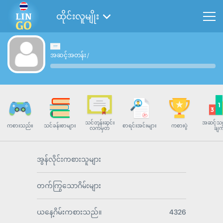
ထိုင်းလူမျိုး
အဆင့်အတန်း
/
သင်တန်းဆင်း
အဆင့်သတ
ကစားသည်။
သင်ခန်းစာများ
စာရင်းအင်းများ
ကစားပွဲ
လက်မှတ်
ချက
အွန်လိုင်းကစားသူများ
တက်ကြွသောဂိမ်းများ
ယနေ့ဂိမ်းကစားသည်။
4326