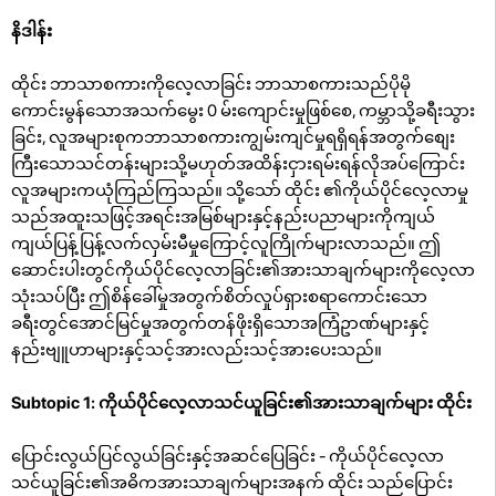
နိဒါန်း
ထိုင်း ဘာသာစကားကိုလေ့လာခြင်း ဘာသာစကားသည်ပိုမို
ကောင်းမွန်သောအသက်မွေး 0 မ်းကျောင်းမှုဖြစ်စေ, ကမ္ဘာသို့ခရီးသွား
ခြင်း, လူအများစုကဘာသာစကားကျွမ်းကျင်မှုရရှိရန်အတွက်စျေး
ကြီးသောသင်တန်းများသို့မဟုတ်အထိန်းငှားရမ်းရန်လိုအပ်ကြောင်း
လူအများကယုံကြည်ကြသည်။ သို့သော် ထိုင်း ၏ကိုယ်ပိုင်လေ့လာမှု
သည်အထူးသဖြင့်အရင်းအမြစ်များနှင့်နည်းပညာများကိုကျယ်
ကျယ်ပြန့်ပြန့်လက်လှမ်းမီမှုကြောင့်လူကြိုက်များလာသည်။ ဤ
ဆောင်းပါးတွင်ကိုယ်ပိုင်လေ့လာခြင်း၏အားသာချက်များကိုလေ့လာ
သုံးသပ်ပြီး ဤစိန်ခေါ်မှုအတွက်စိတ်လှုပ်ရှားစရာကောင်းသော
ခရီးတွင်အောင်မြင်မှုအတွက်တန်ဖိုးရှိသောအကြံဥာဏ်များနှင့်
နည်းဗျူဟာများနှင့်သင့်အားလည်းသင့်အားပေးသည်။
Subtopic 1: ကိုယ်ပိုင်လေ့လာသင်ယူခြင်း၏အားသာချက်များ ထိုင်း
ပြောင်းလွယ်ပြင်လွယ်ခြင်းနှင့်အဆင်ပြေခြင်း - ကိုယ်ပိုင်လေ့လာ
သင်ယူခြင်း၏အဓိကအားသာချက်များအနက် ထိုင်း သည်ပြောင်း