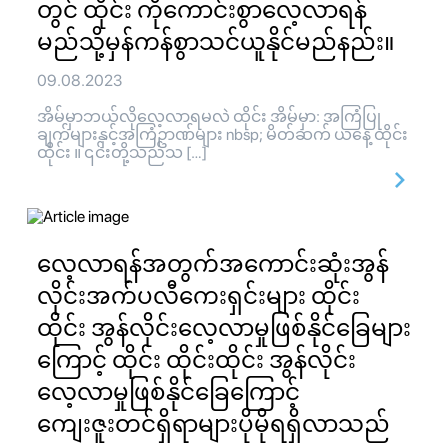
တွင် ထိုင်း ကိုကောင်းစွာလေ့လာရန်
မည်သို့မှန်ကန်စွာသင်ယူနိုင်မည်နည်း။
09.08.2023
အိမ်မှာဘယ်လိုလေ့လာရမလဲ ထိုင်း အိမ်မှာ: အကြံပြု
ချက်များနှင့်အကြံဥာဏ်များ nbsp; မိတ်ဆက် ယနေ့ ထိုင်း
ထိုင်း ။ ၎င်းတို့သည်သ […]
လေ့လာရန်အတွက်အကောင်းဆုံးအွန်
လိုင်းအက်ပလီကေးရှင်းများ ထိုင်း
ထိုင်း အွန်လိုင်းလေ့လာမှုဖြစ်နိုင်ခြေများ
ကြောင့် ထိုင်း ထိုင်းထိုင်း အွန်လိုင်း
လေ့လာမှုဖြစ်နိုင်ခြေကြောင့်
ကျေးဇူးတင်ရှိရာများပိုမိုရရှိလာသည်