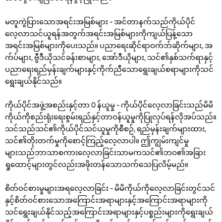
မတူကွဲပြားသောအရင်းအမြစ်များ - အင်တာနက်သည်ကိုယ်ပိုင်
လေ့လာသင်ယူရန်အတွက်အရင်းအမြစ်များကိုကျယ်ပြန့်သော
အရင်းအမြစ်များကိုပေးသည်။ ပညာရေးဆိုင်ရာဝက်ဘ်ဆိုက်များ, အ
က်ပ်များ, ဗွီဒီယိုသင်ခန်းစာများ, အော်ဒီယိုများ, သင်၏နှစ်သက်ရာနှင့်
ပညာရေးရည်မှန်းချက်များနှင့်ကိုက်ညီသောရွေးချယ်စရာများကိုသင်
ရွေးချယ်နိုင်သည်။
ကိုယ်ပိုင်အဖွဲ့အစည်းနှင့်တာ 0 န်ယူမှု - ကိုယ်ပိုင်လေ့လာခြင်းသည်မိမိ
ကိုယ်ကိုစည်းရုံးရေးစွမ်းရည်နှင့်တာဝန်ယူမှုကိုပြုလုပ်ရန်လိုအပ်သည်။
သင်သည်သင်၏ကိုယ်ပိုင်သင်ယူမှုကိုစီစဉ်, ရည်မှန်းချက်များထား,
သင်၏တိုးတက်မှုကိုစောင့်ကြည့်လေ့လာပါ။ ဤကျွမ်းကျင်မှု
များသည်ဘာသာစကားလေ့လာခြင်းသာမကသင်၏ဘဝ၏အခြား
ရှုထောင့်များတွင်လည်းအဖိုးတန်သောသက်သေပြလိမ့်မည်။
စိတ်ဝင်စားမှုများအရလေ့လာခြင်း - မိမိကိုယ်ကိုလေ့လာခြင်းတွင်သင်
နှင့်စိတ်ဝင်စားသောအကြောင်းအရာများနှင့်အကြောင်းအရာများကို
သင်ရွေးချယ်နိုင်သည့်အကြောင်းအရာများနှင့်ပစ္စည်းများကိုရွေးချယ်