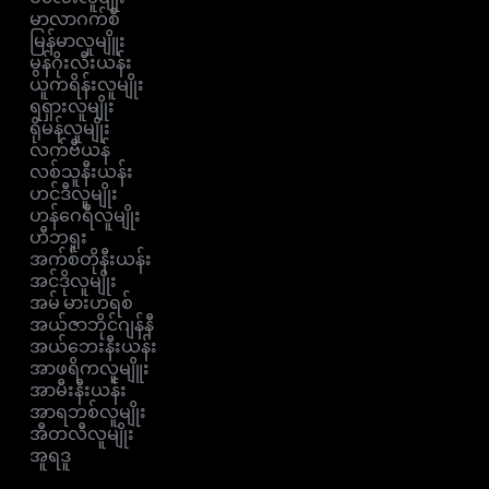
မာလာဂက်စီ
မြန်မာလူမျိူး
မွန်ဂိုးလီးယန်း
ယူကရိန်းလူမျိုး
ရရှားလူမျိုး
ရိုမန်လူမျိုး
လက်ဗီယန်
လစ်သူနီးယန်း
ဟင်ဒီလူမျိုး
ဟန်ဂေရီလူမျိုး
ဟီဘရူး
အက်စ်တိုနီးယန်း
အင်ဒိုလူမျိုး
အမ် မားဟရစ်
အယ်ဇာဘိုင်ဂျန်နီ
အယ်ဘေးနီးယန်း
အာဖရိကလူမျိူး
အာမီးနီးယန်း
အာရဘစ်လူမျိုး
အီတလီလူမျိုး
အူရဒူ