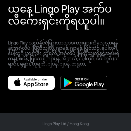
ယနေ့ Lingo Play အက်ပ
လီကေးရှင်းကိုရယူပါ။
Lingo Play သည်နိုင်ငံခြားဘာသာစကားများကိုလေ့လာရန်
နှင့်အင်္ဂလိပ် (ဗြိတိသျှတို့, ဂျာမန်, ဂျာမန်, ပြင်သစ်, ပေါ်တူဂီ,
ပေါ်တူဂီ (ဘရာဇီး, တူရကီ, အင်္ဂလိပ် (ဗြိတိသျှတို့နှင့်အမေရိ
ကန်), စပိန်, ပြင်သစ်, ဂျာမန်, အီတလီ, ပေါ်တူဂီ, ပေါ်တူဂီ (ဘ
ရာဇီး, ရုရှား, တူရကီ, ဂျပန်, ဂျပန်, တရုတ်,
Lingo Play Ltd /
Hong Kong