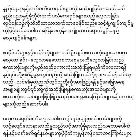
နည်းပညာနှင့်အက်ပလီကေးရှင်းများကိုအသုံးချခြင်း - ခေတ်သစ်
နည်းပညာနှင့်မိုဘိုင်းအက်ပလီကေးရှင်းများသည်လေ့လာခြင်း
လုပ်ငန်းစဉ်ကိုသိသိသာသာသက်သာစေနိုင်သည်။ သင့်ရဲ့ကျွမ်းကျင်မှု
ကိုမြှင့်တင်ပေးပါကအပြန်အလှန်အကျိုးသက်ရောက်မှုရှိသည့်
လေ့ကျင့်ခန်းများ,
စာပိုဒ်တိုများနှင့်စာပိုဒ်တိုများ - တစ် ဦး ချင်းစကားလုံးများသာမက
လေ့လာခြင်း - လေ့လာနေသောစကားစုများကိုလေ့လာခြင်းသည်
စကားလုံးများကိုမည်သည့်စကားလုံးအသုံးပြုရမည်ကိုလေ့လာရန်
နှင့်၎င်းတို့၏မိန့်ခွန်းတွင်မည်သို့အသုံးပြုသည်ကိုနားလည်ရန်သင်ယူ
သည်။ သင်၏မှတ်ဉာဏ်တွင်သူတို့ကိုအားဖြည့်ရန်နှင့်အခြေအနေ
အမျိုးမျိုးတွင်၎င်းတို့ကိုအသုံးပြုရန်စကားလုံးအသစ်များကို
စကားလုံးအသစ်များဖြင့်ဖြည့်ဆည်းပေးရန်စာကြောင်းများနှင့်စကားစု
များကိုတည်ဆောက်ပါ။
လေ့လာရေးဂိမ်းကိုလေ့လာပါ။ သဒ္ဒါစည်းမျဉ်းစည်းကမ်းများကို
သင့်လျော်သောနားလည်မှုသည်သင့်အားပိုမိုနားလည်သဘောပေါက်
ရန်နှင့်ပရော်ဖက်ရှင်နယ်များကိုပိုမိုတိကျမှန်ကန်သောစာကြောင်းများ