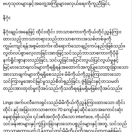
ဗဟုသုတများနှင့်အတွေ့အကြုံများဖလှယ်ရေးကိုကူညီခြင်း,
နိဂုံး:
နိဂုံးချုပ်အနေဖြင့် ထိုင်းထိုင်း ဘာသာစကားကိုကိုယ်တိုင်ညွှန်ကြား
ထားသည့်ဘာသာတရားသည်ဘာသာစကားအသစ်တစ်ခုကို
ကျွမ်းကျင်ရန်အစွမ်းထက်။ ထိရောက်သောချဉ်းကပ်နည်းဖြစ်သည်။
လွတ်လပ်စွာလေ့လာခြင်းအားဖြင့်သင်သည်ဘာသာစကားကိုပိုမို
နက်ရှိုင်းစွာနားလည်ခြင်း, သင်ယူခြင်းပြောင်းလွယ်ပြင်လွယ်မှုနှင့်
မြင့်မားသောရလဒ်များကိုရရှိရန်အထောက်အကူပြုသောထူးခြားသော
အားသာချက်များကိုရရှိစေသည်။ မိမိကိုယ်ကိုညွှန်ကြားထားသော
သင်ကြားမှုအောင်မြင်မှုသည်စိတ်ရှည်ခြင်း, ဇွဲရှိခြင်းနှင့်တသမတ်
တည်းအားထုတ်မှုလိုအပ်သည်ကိုသတိရရန်မရှိမဖြစ်လိုအပ်သည်။
Lingo အက်ပလီကေးရှင်းသည်မိမိကိုယ်ကိုညွှန်ကြားထားသော ထိုင်း
ထိုင်း နှင့်အခြားဘာသာစကား 70 ကျော်နှင့်ဆိုင်သောအကောင်းဆုံး
နေရာဖြစ်သည်။ ၎င်း၏အလိုလိုသိသော interface, ကိုယ်ပိုင်
သင်ခန်းစာများနှင့်ကွဲပြားခြားနားသောပစ္စည်းများနှင့်အတူ, သင်သည်
ဘာသာစကားပတ် 0 န်းကျင်တွင်မိမိကိုယ်ကိုအလွယ်တကူနှစ်မြှုပ်