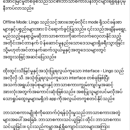
အောင်မြင်မှုတစ်ခုစီသည်သင်၏ဘာသာစကားပန်းတိုင်များရရှိရန်ပိုမို
နီးကပ်လာသည်။
Offline Mode: Lingo သည်သင့်အားအော့ဖ်လိုင်း mode ရှိသင်ခန်းစာ
များနှင့်ပစ္စည်းများအား 0 င်ရောက်ခွင့်ပြုသည်။ ၎င်းသည်အချိန်မရွေး,
မည်သည့်နေရာ၌မဆိုဘာသာစကားကိုဆက်လက်လေ့လာနိုင်သည့်
အတိုင်းအင်တာနက် 0 န်ဆောင်မှုနည်းသောဒေသများရှိခရီးသွားခြင်း
သို့မဟုတ်အင်တာနက်ဆက်သွယ်မှုနှင့်အတူဒေသများတွင်
အထူးသဖြင့်အဆင်ပြေသည်။
ထိုးထွင်းသိမြင်မှုနှင့်အသုံးပြုရလွယ်ကူသော interface - Lingo သည်
အလိုလို သိ. အသုံးပြုရလွယ်ကူသော interface တစ်ခုဖြစ်ပြီး
အသက်အရွယ်အုပ်စုများနှင့်ဘာသာစကားကျွမ်းကျင်မှုအဆင့်
အားလုံးအတွက်အကောင်းဆုံးဖြစ်သည်။ အစပြုသူများပင်မလိုအပ်
သောရှုပ်ထွေးမှုများမရှိဘဲ app ကိုအလွယ်တကူစတင်နိုင်သည်။
ဘာသာစကားမျိုးစုံကိုထောက်ပံ့ရန်ပံ့ပိုးမှုသည်ဘာသာစကားအတွဲ
များအပေါ် အခြေခံ. ဘာသာစကားသင်ယူခြင်း ထိုင်း ဘာသာစကား
သင်ယူခြင်း။ ၎င်းသည်ကမ္ဘာအနှံ့ရှိကျောင်းသားများအကြား