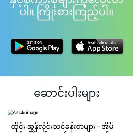
ပါ။ ကြိုးစားကြည့်ပါ။
ဆောင်းပါးများ
ထိုင်း အွန်လိုင်းသင်ခန်းစာများ - အိမ်