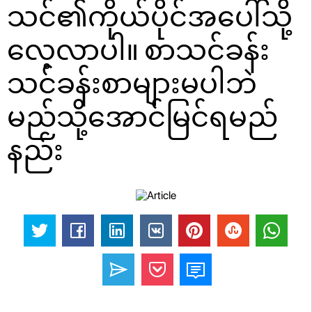
သင်၏ကိုယ်ပိုင်အပေါ်သို့
လေ့လာပါ။ စာသင်ခန်း
သင်ခန်းစာများမပါဘဲ
မည်သို့အောင်မြင်ရမည်
နည်း