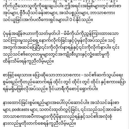
ကိုက်ညီသောသူတို့ကိုရွေးချယ်ပါ။ ဤအရင်းအမြစ်များတွင်ဖတ်စာ
အုပ်များ, ဗွီဒီယိုသင်ခန်းစာများ, အသံပစ္စည်းများ, ဘာသာစကား
သင်ယူခြင်းအက်ပလီကေးရှင်းများပါ 0 င်နိုင်သည်။
ပုံမှန်အချိန်ဇယားကိုသတ်မှတ်ပါ - မိမိကိုယ်ကိုညွှန်ကြားထားသော
သင်ကြားမှုသည်ရှေ့နောက်လိုက်ခြင်းနှင့်ပုံမှန်လိုအပ်သည်။ သင့်
အတွက်အဆင်ပြေပြီး၎င်းကိုလိုက်နာရန်နှင့်၎င်းကိုလိုက်နာပါ။ ၎င်း
သည်သင်၏လေ့လာမှုများတွင်အကျိုးစီးပွားနှင့်လှုံ့ဆော်မှုကို
ထိန်းသိမ်းရန်ကူညီလိမ့်မည်။
စာဖြင့်ရေးသား။ ပြောဆိုသောဘာသာစကား - သင်၏ဆက်သွယ်ရေး
စွမ်းရည်ကိုတည်ဆောက်ရန် ထိုင်း တွင် ထိုင်း တွင် ထိုင်း နှင့်စကားပြော
ရန်မရှိမဖြစ်လိုအပ်သည်။ ဒိုင်ယာရီကိုစောင့်ရှောက်ပါ။
နားထောင်ခြင်းစွမ်းရည်များအပေါ်လုပ်ဆောင်ပါ။ အသံသင်ခန်းစာ
များ, podcasts များ, သတင်းထုတ်လွှင့်ခြင်း, ၎င်းသည်သင့်အားမိခင်
ဘာသာစကားစပီကာများကိုပိုမိုနားလည်ရန်နှင့်သင်၏အလုံးစုံ
နားလည်မှုတိုးတက်စေရန်ကူညီလိမ့်မည်။