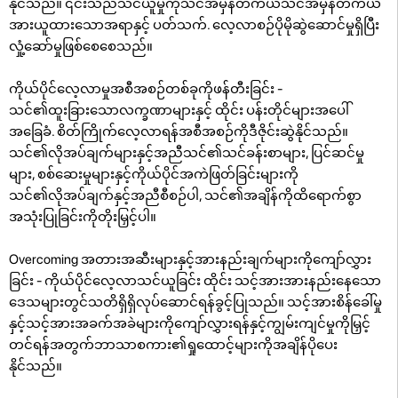
နိုင်သည်။ ၎င်းသည်သင်ယူမှုကိုသင်အမှန်တကယ်သင်အမှန်တကယ်
အားယူထားသောအရာနှင့် ပတ်သက်. လေ့လာစဉ်ပိုမိုဆွဲဆောင်မှုရှိပြီး
လှုံ့ဆော်မှုဖြစ်စေစေသည်။
ကိုယ်ပိုင်လေ့လာမှုအစီအစဉ်တစ်ခုကိုဖန်တီးခြင်း -
သင်၏ထူးခြားသောလက္ခဏာများနှင့် ထိုင်း ပန်းတိုင်များအပေါ်
အခြေခံ. စိတ်ကြိုက်လေ့လာရန်အစီအစဉ်ကိုဒီဇိုင်းဆွဲနိုင်သည်။
သင်၏လိုအပ်ချက်များနှင့်အညီသင်၏သင်ခန်းစာများ, ပြင်ဆင်မှု
များ, စစ်ဆေးမှုများနှင့်ကိုယ်ပိုင်အကဲဖြတ်ခြင်းများကို
သင်၏လိုအပ်ချက်နှင့်အညီစီစဉ်ပါ, သင်၏အချိန်ကိုထိရောက်စွာ
အသုံးပြုခြင်းကိုတိုးမြှင့်ပါ။
Overcoming အတားအဆီးများနှင့်အားနည်းချက်များကိုကျော်လွှား
ခြင်း - ကိုယ်ပိုင်လေ့လာသင်ယူခြင်း ထိုင်း သင့်အားအားနည်းနေသော
ဒေသများတွင်သတိရှိရှိလုပ်ဆောင်ရန်ခွင့်ပြုသည်။ သင့်အားစိန်ခေါ်မှု
နှင့်သင့်အားအခက်အခဲများကိုကျော်လွှားရန်နှင့်ကျွမ်းကျင်မှုကိုမြှင့်
တင်ရန်အတွက်ဘာသာစကား၏ရှုထောင့်များကိုအချိန်ပိုပေး
နိုင်သည်။