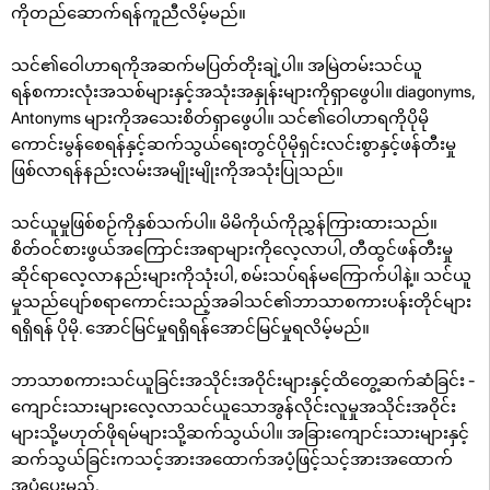
ကိုတည်ဆောက်ရန်ကူညီလိမ့်မည်။
သင်၏ဝေါဟာရကိုအဆက်မပြတ်တိုးချဲ့ပါ။ အမြဲတမ်းသင်ယူ
ရန်စကားလုံးအသစ်များနှင့်အသုံးအနှုန်းများကိုရှာဖွေပါ။ diagonyms,
Antonyms များကိုအသေးစိတ်ရှာဖွေပါ။ သင်၏ဝေါဟာရကိုပိုမို
ကောင်းမွန်စေရန်နှင့်ဆက်သွယ်ရေးတွင်ပိုမိုရှင်းလင်းစွာနှင့်ဖန်တီးမှု
ဖြစ်လာရန်နည်းလမ်းအမျိုးမျိုးကိုအသုံးပြုသည်။
သင်ယူမှုဖြစ်စဉ်ကိုနှစ်သက်ပါ။ မိမိကိုယ်ကိုညွှန်ကြားထားသည်။
စိတ်ဝင်စားဖွယ်အကြောင်းအရာများကိုလေ့လာပါ, တီထွင်ဖန်တီးမှု
ဆိုင်ရာလေ့လာနည်းများကိုသုံးပါ, စမ်းသပ်ရန်မကြောက်ပါနဲ့။ သင်ယူ
မှုသည်ပျော်စရာကောင်းသည့်အခါသင်၏ဘာသာစကားပန်းတိုင်များ
ရရှိရန် ပိုမို. အောင်မြင်မှုရရှိရန်အောင်မြင်မှုရလိမ့်မည်။
ဘာသာစကားသင်ယူခြင်းအသိုင်းအဝိုင်းများနှင့်ထိတွေ့ဆက်ဆံခြင်း -
ကျောင်းသားများလေ့လာသင်ယူသောအွန်လိုင်းလူမှုအသိုင်းအဝိုင်း
များသို့မဟုတ်ဖိုရမ်များသို့ဆက်သွယ်ပါ။ အခြားကျောင်းသားများနှင့်
ဆက်သွယ်ခြင်းကသင့်အားအထောက်အပံ့ဖြင့်သင့်အားအထောက်
အပံ့ပေးမည်,