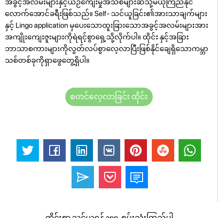
အခွင့်အလမ်းများနှင့်ယဉ်ကျေးမှုအသစ်များဆီသို့မယုံကြည်နိုင်
လောက်အောင်ခရီးဖြစ်သည်။ Self- သင်ယူခြင်း၏အားသာချက်များ
နှင့် Lingo application မှပေးသောထူးခြားသောအခွင့်အလမ်းများအား
အကျိုးကျေးဇူးများကိုရဲရင့်စွာရှေ့သို့လိုက်ပါ။ ထိုင်း နှင့်အခြား
ဘာသာစကားများကိုလွတ်လပ်စွာလေ့လာပြီးဖြစ်နိုင်ချေရှိသောကမ္ဘာ
သစ်တစ်ခုကိုရှာဖွေတွေ့ရှိပါ။
စတင်လေ့လာခြင်း ထိုင်း
ထိုင်းစာ သင်ယူရန် app. စမ်းသုံးကြည့်ပါ