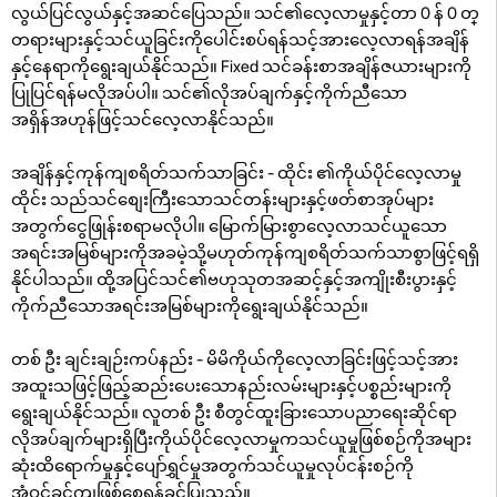
လွယ်ပြင်လွယ်နှင့်အဆင်ပြေသည်။ သင်၏လေ့လာမှုနှင့်တာ 0 န် 0 တ္
တရားများနှင့်သင်ယူခြင်းကိုပေါင်းစပ်ရန်သင့်အားလေ့လာရန်အချိန်
နှင့်နေရာကိုရွေးချယ်နိုင်သည်။ Fixed သင်ခန်းစာအချိန်ဇယားများကို
ပြုပြင်ရန်မလိုအပ်ပါ။ သင်၏လိုအပ်ချက်နှင့်ကိုက်ညီသော
အရှိန်အဟုန်ဖြင့်သင်လေ့လာနိုင်သည်။
အချိန်နှင့်ကုန်ကျစရိတ်သက်သာခြင်း - ထိုင်း ၏ကိုယ်ပိုင်လေ့လာမှု
ထိုင်း သည်သင်စျေးကြီးသောသင်တန်းများနှင့်ဖတ်စာအုပ်များ
အတွက်ငွေဖြုန်းစရာမလိုပါ။ မြောက်မြားစွာလေ့လာသင်ယူသော
အရင်းအမြစ်များကိုအခမဲ့သို့မဟုတ်ကုန်ကျစရိတ်သက်သာစွာဖြင့်ရရှိ
နိုင်ပါသည်။ ထို့အပြင်သင်၏ဗဟုသုတအဆင့်နှင့်အကျိုးစီးပွားနှင့်
ကိုက်ညီသောအရင်းအမြစ်များကိုရွေးချယ်နိုင်သည်။
တစ် ဦး ချင်းချဉ်းကပ်နည်း - မိမိကိုယ်ကိုလေ့လာခြင်းဖြင့်သင့်အား
အထူးသဖြင့်ဖြည့်ဆည်းပေးသောနည်းလမ်းများနှင့်ပစ္စည်းများကို
ရွေးချယ်နိုင်သည်။ လူတစ် ဦး စီတွင်ထူးခြားသောပညာရေးဆိုင်ရာ
လိုအပ်ချက်များရှိပြီးကိုယ်ပိုင်လေ့လာမှုကသင်ယူမှုဖြစ်စဉ်ကိုအများ
ဆုံးထိရောက်မှုနှင့်ပျော်ရွှင်မှုအတွက်သင်ယူမှုလုပ်ငန်းစဉ်ကို
အံဝင်ခွင်ကျဖြစ်စေရန်ခွင့်ပြုသည်။