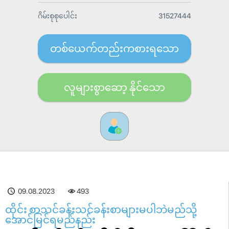
ဂိမ်းစုစုပေါင်း
31527444
တစ်ယေက်တည်းကစားရသော
လူများစွာဆော့ နိုင်သော
09.08.2023
493
ထိုင်း စာသင်ခန်းသင်ခန်းစာများမပါဘဲမည်သို့
အောင်မြင်ရမည်နည်း