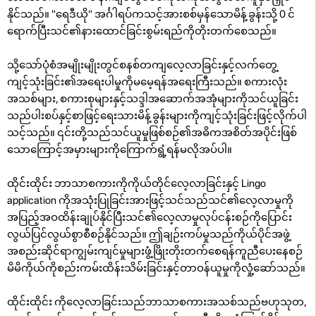
နိုင်သည်။ "ရေဒီယို" အင်္ဂါရပ်ကသင့်အားစစ်မှန်သောမိန့်ခွန်းသို့ 0 င်
ရောက်ပြီးသင်၏နားထောင်ခြင်းစွမ်းရည်ကိုတိုးတက်စေသည်။
သို့သော်ပုံစံအမျိုးမျိုးတွင်စနစ်တကျလေ့လာခြင်းနှင့်လက်တွေ့
ကျင့်သုံးခြင်း၏အရေးပါမှုကိုမမေ့ရန်အရေးကြီးသည်။ စကားလုံး
အသစ်များ, စကားစုများနှင့်သဒ္ဒါအဆောက်အအုံများကိုသင်ယူခြင်း
သည်ပါးစပ်နှင့်စာဖြင့်ရေးသားမိန့်ခွန်းများကိုကျင့်သုံးခြင်းဖြင့်လိုက်ပါ
သင့်သည်။ ၎င်းတို့သည်သင်ယူမှုဖြစ်စဉ်၏အဓိကအစိတ်အပိုင်းဖြစ်
သောကြောင့်အမှားများကိုကြောက်ရွံ့ရန်မလိုအပ်ပါ။
ထိုင်းထိုင်း ဘာသာစကားကိုကိုယ်တိုင်လေ့လာခြင်းနှင့် Lingo
application ကိုအသုံးပြုခြင်းအားဖြင့်သင်သည်သင်၏လေ့လာမှုကို
အပြည့်အဝထိန်းချုပ်နိုင်ပြီးသင်၏လေ့လာမှုလုပ်ငန်းစဉ်ကိုပြောင်း
လွယ်ပြင်လွယ်စွာစီစဉ်နိုင်သည်။ ဤချဉ်းကပ်မှုသည်ကိုယ်ပိုင်အဖွဲ့
အစည်းဆိုင်ရာကျွမ်းကျင်မှုများဖွံ့ဖြိုးတိုးတက်စေရန်ကူညီပေးနေစဉ်
မိမိကိုယ်ကိုစည်းကမ်းထိန်းသိမ်းခြင်းနှင့်တာဝန်ယူမှုကိုလှုံ့ဆော်သည်။
ထိုင်းထိုင်း ကိုလေ့လာခြင်းသည်ဘာသာစကားအသစ်သည်ဗဟုသုတ,