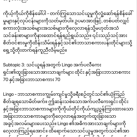
ကိုယ့်ကိုယ်ကိုစိန်ခေါ်ပါ - တက်ကြွသောသင်ယူမှုကိုလှုံ့ဆော်ရန်စိန်ခေါ်
မှုများနှင့်လုပ်ငန်းများကိုသတ်မှတ်ပါ။ ဥပမာအားဖြင့်, တစ်ပတ်လျှင်
စကားလုံးအသစ်များအသစ်များကိုလေ့လာရန်သို့မဟုတ်အသံ
သင်ခန်းစာများကိုနားထောင်ရန်ရည်ရွယ်သည်။ ၎င်းသည်သင့်အား
စိတ်ဝင်စားမှုကိုထိန်းသိမ်းရန်နှင့်သင်၏ဘာသာစကားပန်းတိုင်များသို့
ရှေ့သို့တိုးတက်ရန်ကူညီလိမ့်မည်။
Subtopic 3: သင်ယူရန်အတွက် Lingo အက်ပလီကေး
ရှင်း၏ထူးခြားသောအားသာချက်များ ထိုင်း နှင့်အခြားဘာသာစကား
70 နှင့်အခြားဘာသာစကား 70
Lingo - ဘာသာစကားကျွမ်းကျင်မှုသို့ခရီးစဉ်တွင်သင်၏ယုံကြည်
စိတ်ချရသောမိတ်ဖက်။ ဤဆန်းသစ်သောအက်ပလီကေးရှင်း ထိုင်း
နှင့်အခြားဘာသာစကားများကိုကိုယ်တိုင်ကိုယ်ကျညွှန်ကြားထားသော
အခြားဘာသာစကားများကိုလေ့လာရန်အတွက်ထူးခြားသော
အခွင့်အလမ်းများပေးသည်။ Lingo ၏အဓိကအားသာချက်များကို
လေ့လာကြည့်ရအောင်။ ထိရောက်သောသင်ယူမှုအတွက်သင်၏အာ