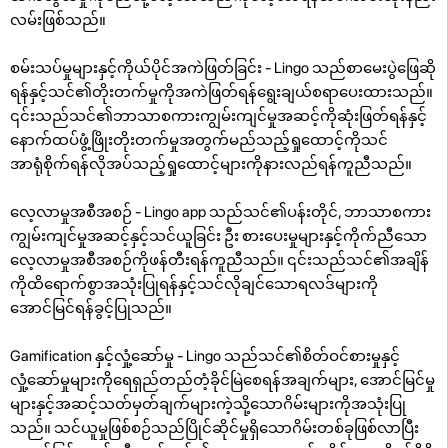
လမ်းဖြစ်သည်။
စမ်းသပ်မှုများနှင့်ကိုယ်ပိုင်အကဲဖြတ်ခြင်း - Lingo သည်စာမေးပွဲဖြေဆို
ရန်နှင့်သင်၏တိုးတက်မှုကိုအကဲဖြတ်ရန်ရွေးချယ်စရာပေးထားသည်။
၎င်းသည်သင်၏ဘာသာစကားကျွမ်းကျင်မှုအဆင့်ကိုဆုံးဖြတ်ရန်နှင့်
နောက်ထပ်ဖွံ့ဖြိုးတိုးတက်မှုအတွက်မည်သည့်ရှုထောင့်ကိုသင်
အာရုံစိုက်ရန်လိုအပ်သည့်ရှုထောင့်များကိုနားလည်ရန်ကူညီသည်။
လေ့လာမှုအစီအစဉ် - Lingo app သည်သင်၏ပန်းတိုင်, ဘာသာစကား
ကျွမ်းကျင်မှုအဆင့်နှင့်သင်ယူခြင်း ဦး စားပေးမှုများနှင့်ကိုက်ညီသော
လေ့လာမှုအစီအစဉ်ကိုဖန်တီးရန်ကူညီသည်။ ၎င်းသည်သင်၏အချိန်
ကိုထိရောက်စွာအသုံးပြုရန်နှင့်သင်လိုချင်သောရလဒ်များကို
အောင်မြင်ရန်ခွင့်ပြုသည်။
Gamification နှင့်လှုံ့ဆော်မှု - Lingo သည်သင်၏စိတ်ဝင်စားမှုနှင့်
လှုံ့ဆော်မှုများကိုရေရှည်တည်တံ့ခိုင်မြဲစေရန်အချက်များ, အောင်မြင်မှု
များနှင့်အဆင့်သတ်မှတ်ချက်များကဲ့သို့သောဂိမ်းများကိုအသုံးပြု
သည်။ သင်ယူမှုဖြစ်စဉ်သည်ပြိုင်ဆိုင်မှုရှိသောဂိမ်းတစ်ခုဖြစ်လာပြီး