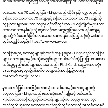
ဆင်နယ်အသင်းတွင်ဤ app တွင်အဘယ်ကြောင့်ပါဝင်သင့်သနည်း။
ဘာသာစကား 70 သင်ယူခြင်း - Lingo သည် ထိုင်း နှင့်ကမ္ဘာတဝှမ်းမှ
အခြားဘာသာစကား 70 ကျော်နှင့်အခြားဘာသာစကား 70 ကျော်ကို
ညွှန်ကြားချက်ပေးထားသည်။ ၎င်းတို့တွင်ရှားပါး။ လူကြိုက်များသော
ဘာသာစကားနှစ်မျိုးလုံးတွင်သင့်အားမတူကွဲပြားသောယဉ်ကျေးမှု
များသို့ 0 င်ရောက်ခြင်း, ဘာသာစကားစာရင်းအပြည့်အစုံကို website
တွင်တွေ့နိုင်သည်။ https://www.yo-pay.com
ကဒ်ပြားများ, စကားစုများနှင့်အသုံးအနှုန်းများ - Lingo သည်ကဒ်ပြား
များ, စကားစုများနှင့်အသုံးအနှုန်းများအပါအ 0 င်ကွဲပြားခြားနားသော
သင်ယူမှုနည်းလမ်းများအားပေးသည်။ FlashCards သည်စကားလုံး
အသစ်များနှင့်သူတို့၏အဓိပ္ပါယ်များကိုအားဖြည့်ပေးရန်
အထောက်အကူပြုသည်။
နားထောင်ခြင်းအားဖြင့်စကားလုံးအသစ်များနှင့်စကားစုများကို
လေ့လာခြင်း - Lingo သည်စကားလုံးအမျိုးမျိုးနှင့် ပတ်သက်.
ကြွယ်ဝသောစာကြည့်တိုက်စာတန်းများကိုပေးသည်။ စကားလုံး
အသံထွက်ဟူသောစကားလုံးအသံထွက်တွင်စကားလုံးအသစ်တစ်ခုစီ