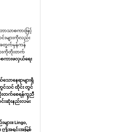
င်းဘာသာစကားဖြင့်
ာင်းများကိုလည်း
့်အတွက်မှန်ကန်
ားကိုတိုးတက်
စကားဖလှယ်ရေး
ယ်သောနေရာများရှိ
်သင် ထိုင်း တွင်
တိုးတက်စေရန်ကူညီ
ာင်းဆုံးနည်းလမ်း
်းများ။ Lingo,
်။ ဤအရင်းအမြစ်