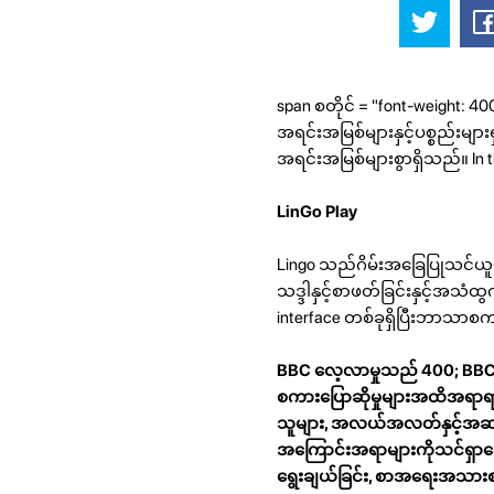
span စတိုင် = "font-weight: 
အရင်းအမြစ်များနှင့်ပစ္စည်းမျာ
အရင်းအမြစ်များစွာရှိသည်။ In this
LinGo Play
Lingo သည်ဂိမ်းအခြေပြုသင်ယူ
သဒ္ဒါနှင့်စာဖတ်ခြင်းနှင့်အသ
interface တစ်ခုရှိပြီးဘာသာစ
BBC လေ့လာမှုသည် 400; BBC လ
စကားပြောဆိုမှုများအထိအရာရာ
သူများ, အလယ်အလတ်နှင့်အဆင့
အကြောင်းအရာများကိုသင်ရှာတွ
ရွေးချယ်ခြင်း, စာအရေးအသားစကာ