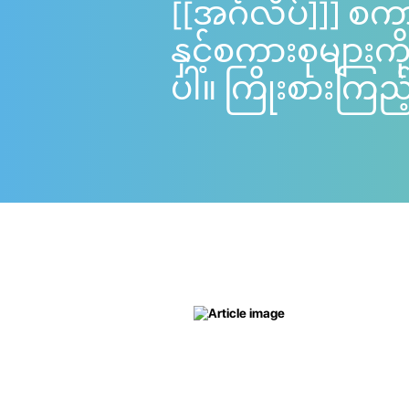
[[အင်္ဂလိပ်]]] စက
နှင့်စကားစုများ
ပါ။ ကြိုးစားကြည့