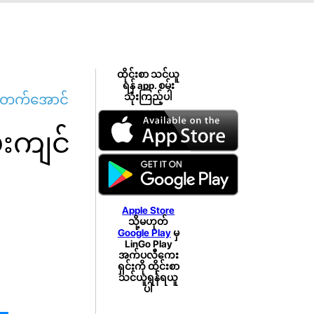
ထိုင်းစာ သင်ယူ
ရန် app. စမ်း
တိုးတက်အောင်
သုံးကြည့်ပါ
်းကျင်
Apple Store
သို့မဟုတ်
Google Play
မှ
LinGo Play
အက်ပလီကေး
ရှင်းကို ထိုင်းစာ
သင်ယူရန်ရယူ
ပါ