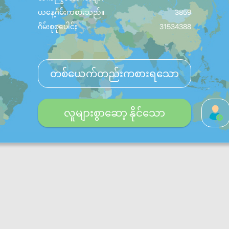
ယနေ့ဂိမ်းကစားသည်။
3859
ဂိမ်းစုစုပေါင်း
31534388
တစ်ယေက်တည်းကစားရသော
လူများစွာဆော့ နိုင်သော