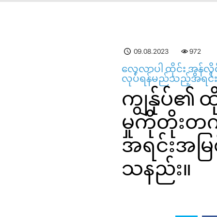
09.08.2023
972
လေ့လာပါ ထိုင်း အွန်လို
လုပ်ရန်မည်သည့်အရင်းအမြ
ကျွန်ုပ်၏ 
မှုကိုတို
အရင်းအမြစ်မျ
သနည်း။