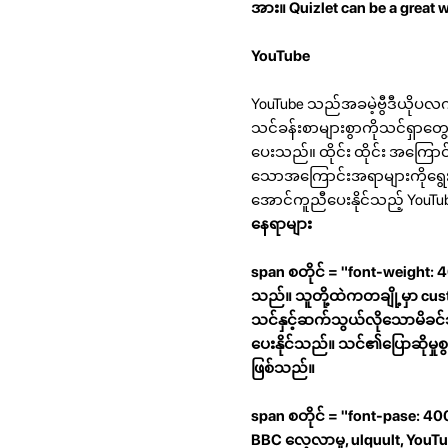
အား။ Quizlet can be a great 
YouTube
YouTube သည်အခမဲ့ဗွီဒီယိုပလက
သင်ခန်းစာများစွာကိုသင်ရှာတွ
ပေးသည်။ ထိုင်း ထိုင်း အကြောင်
သောအကြောင်းအရာများကိုရွေးချ
အောင်ကူညီပေးနိုင်သည့် YouTub
နေရာများ
span စတိုင် = "font-weight
သည်။ သူတို့ထဲကတချို့မှာ cu
သင်နှင့်ဆက်သွယ်လိုသောမိခင်
ပေးနိုင်သည်။ သင်၏ပြောဆိုမှုစွမ
ဖြစ်သည်။
span စတိုင် = "font-pase: 400;
BBC လေ့လာမှု, ulquult, Y