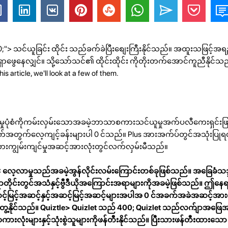
400;"> သင်ယူခြင်း ထိုင်း သည်ခက်ခဲပြီးစျေးကြီးနိုင်သည်။ အထူးသဖြင့်အ
းရှာဖွေနေလျှင်။ သို့သော်သင်၏ ထိုင်းထိုင်း ကိုတိုးတက်အောင်ကူညီနိုင်သည
 article, we'll look at a few of them.
မှုပုံစံကိုကမ်းလှမ်းသောအခမဲ့ဘာသာစကားသင်ယူမှုအက်ပလီကေးရှင်းဖြ
ံထွက်အတွက်လေ့ကျင့်ခန်းများပါ 0 င်သည်။ Plus အားအက်ပ်တွင်အသုံးပ
ကားကျွမ်းကျင်မှုအဆင့်အားလုံးတွင်လက်လှမ်းမီသည်။
ေ့လာမှုသည်အခမဲ့အွန်လိုင်းလမ်းကြောင်းတစ်ခုဖြစ်သည်။ အခြေခံသဒ္ဒါ
တိုင်းတွင်အသံနှင့်ဗွီဒီယိုအကြောင်းအရာများကိုအခမဲ့ဖြစ်သည်။ ဤနေ
်မြင့်အဆင့်နှင့်အဆင့်မြင့်အဆင့်များအပါအ 0 င်အခက်အခဲအဆင့်အာ
ေ့နိုင်သည်။
Quiztle>
Quizlet သည် 400; Quizlet သည်လက်ျာအဖြေအမ
းလုံးများနှင့်သုံးစွဲသူများကိုဖန်တီးနိုင်သည်။ ပြီးသားဖန်တီးထားသော 