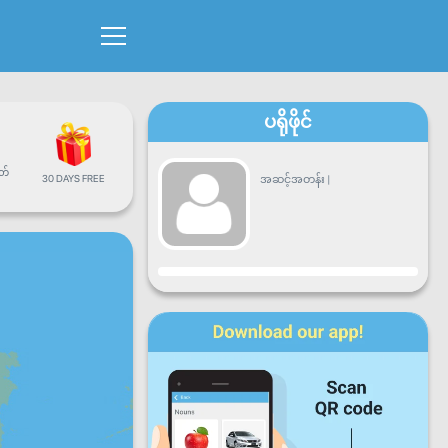
ပရိုဖိုင်
တ်
30 DAYS FREE
အဆင့်အတန်း
|
တိုးတက်မှု
တနင်္လာ
အင်္ဂါ
ဗုဒ္ဓဟူး
ကြာသာ