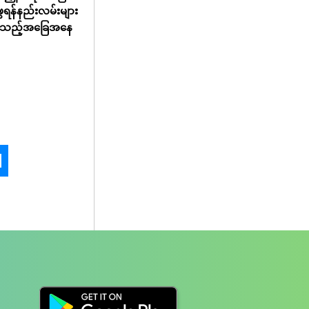
ွေရန်နည်းလမ်းများ
မည်သည့်အခြေအနေ