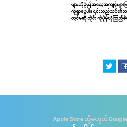
များကိုပုံမှန်အလေ့အကျင့်များဖ
ကိုရှာဖွေပါ။ ၎င်းသည်သင်၏ဘာ
တွင်မဆို ထိုင်း ကိုပိုမိုယုံကြည
Apple Store သို့မဟုတ် Google