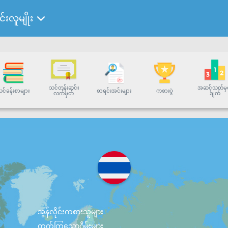
င်းလူမျိုး
သင်တန်းဆင်း
အဆင့်သတ်မှ
င်ခန်းစာများ
စာရင်းအင်းများ
ကစားပွဲ
လက်မှတ်
ချက်
အွန်လိုင်းကစားသူများ
တက်ကြွသောဂိမ်းများ