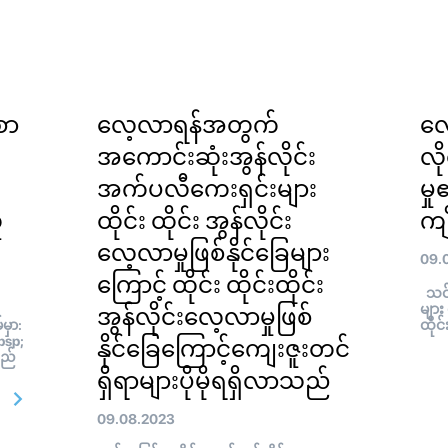
စာ
လေ့လာရန်အတွက်
လေ
ု
အကောင်းဆုံးအွန်လိုင်း
လိ
အက်ပလီကေးရှင်းများ
မှ
ူ
ထိုင်း ထိုင်း အွန်လိုင်း
ကျိ
လေ့လာမှုဖြစ်နိုင်ခြေများ
09.
ကြောင့် ထိုင်း ထိုင်းထိုင်း
သင်ယ
များ
အွန်လိုင်းလေ့လာမှုဖြစ်
မှာ:
ထိုင
bsp;
နိုင်ခြေကြောင့်ကျေးဇူးတင်
သည်
ရှိရာများပိုမိုရရှိလာသည်
09.08.2023