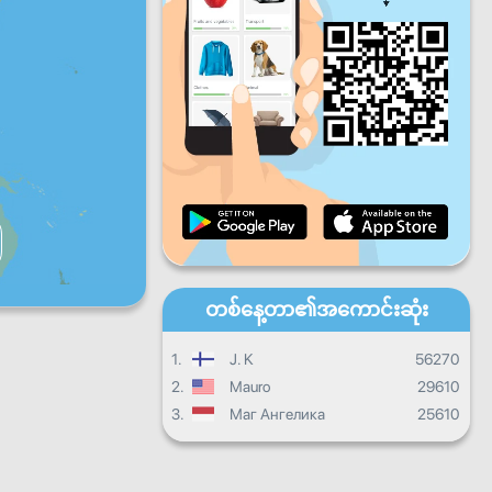
ပတေး
သောကြာ
စနေ
တနင်္ဂနွေ
နေ့စဉ်တိုးတက်မှု
လစဉ်တိုးတက်မှု
သင်တန်းဆင်းလက်မှတ်
ယေဘုယျတိုးတက်မှု
တစ်နေ့တာ၏အကောင်းဆုံး
1.
J. K
56270
2.
Mauro
29610
3.
Маг Ангелика
25610