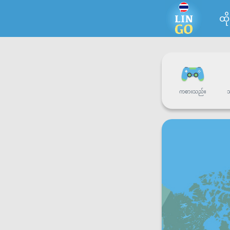
ထို
ကစားသည်။
သ