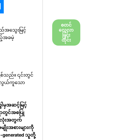
စတင်
ရည်အသွေးမြင့်
လေ့လာ
ခြင်း
့်အခမဲ့
ထိုင်း
စ်သည်။ ၎င်းတွင်
ြုရလွယ်ကူသော
မှအဆင့်မြင့်
ရာတွင်အစပြု
းလုံးအတွက်
ျိုးအစားများကို
-generated သူတို့