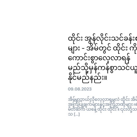
ထိုင်း အွန်လိုင်းသင်ခန်း
များ - အိမ်တွင် ထိုင်း ကိ
ကောင်းစွာလေ့လာရန်
မည်သို့မှန်ကန်စွာသင်ယ
နိုင်မည်နည်း။
09.08.2023
အိမ်မှာဘယ်လိုလေ့လာရမလဲ ထိုင်း အိမ်
အကြံပြုချက်များနှင့်အကြံဥာဏ်များ n
မိတ်ဆက် ယနေ့ ထိုင်း ထိုင်း ။ ၎င်းတို့
သ […]