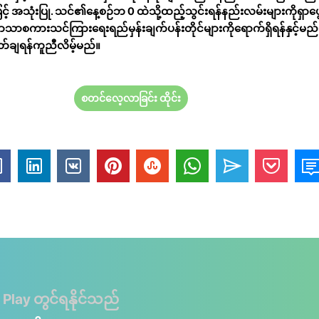
ြင့် အသုံးပြု. သင်၏နေ့စဉ်ဘ 0 ထဲသို့ထည့်သွင်းရန်နည်းလမ်းများကိုရှာဖ
သာစကားသင်ကြားရေးရည်မှန်းချက်ပန်းတိုင်များကိုရောက်ရှိရန်နှင့်
်စိတ်ချရန်ကူညီလိမ့်မည်။
စတင်လေ့လာခြင်း ထိုင်း
 Play တွင်ရနိုင်သည်