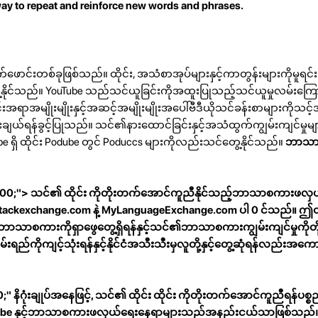
way to repeat and reinforce new words and phrases.
်ဖောင်းတစ်ခုဖြစ်သည်။ ထိုင်း, အသံစာအုပ်များနှင့်ကာတွန်းများကိုမူရ
ေ့နိုင်သည်။ YouTube သည်သင်ယူခြင်းကိုအထူးပြုသည့်သင်ယူမှုလမ်းကြေ
းအရာအမျိုးမျိုးနှင့်အဆင့်အမျိုးမျိုးအပေါ်ဗီဒီယိုသင်ခန်းစာများကိုသင
ယ်ရန်ခွင့်ပြုသည်။ သင်၏နားထောင်ခြင်းနှင့်အသံထွက်ကျွမ်းကျင်မှုမျ
e ရှိ ထိုင်း Podube တွင် Poduccs များကိုလည်းသင်တွေ့နိုင်သည်။
ဘာသာ
: 400;"> သင်၏ ထိုင်း ကိုတိုးတက်အောင်ကူညီနိုင်သည့်ဘာသာစကားဖလှ
stackexchange.com နဲ့ MyLanguageExchange.com ပါ 0 င်သည်။ ဤတွင
ဘာသာစကားကိုရှာဖွေတွေ့ရှိရန်နှင့်သင်၏ဘာသာစကားကျွမ်းကျင်မှုကို
်းရည်ကိုကျင့်သုံးရန်နှင့်နိုင်ငံအသီးသီးမှလူတို့နှင့်တွေ့ဆုံရန်လည်းအကေ
" နိဂုံးချုပ်အနေဖြင့်, သင်၏ ထိုင်း ထိုင်း ကိုတိုးတက်အောင်ကူညီရန်ပစ္စည
ouTube နှင့်ဘာသာစကားဖလှယ်ရေးနေရာများသည်အနည်းငယ်သာဖြစ်သည