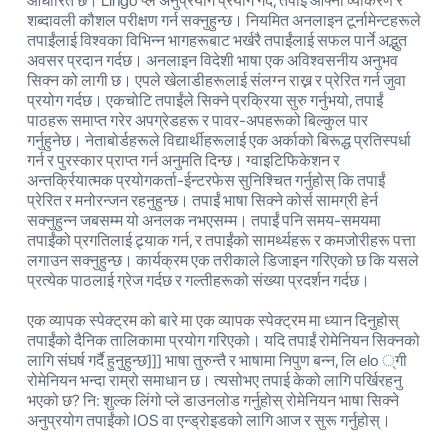
आधारित छ। Lingo प्ले अनुप्रयोग प्रयोग गर्दै, तपाईं आफ्नो व्याकरण र
शब्दावली कौशल परीक्षण गर्न सक्नुहुन्छ। नियमित अनलाइन टूर्नामेन्टहरूले
तपाईंलाई विश्वका विभिन्न भागहरूबाट भर्खरै तपाईंलाई सफल पार्ने अद्भुत
अवसर प्रदान गर्दछ। अनलाइन विदेशी भाषा एक अविश्वसनीय अनुभव
सिक्न को लागी छ। एपले खेलाडीहरूलाई संलग्न राख्न र प्रेरित गर्न जुवा
प्रयोग गर्दछ। एकचोटि तपाईंले सिक्ने प्रक्रिया सुरु गर्नुभयो, तपाईं
पाठहरू समाप्त गरेर अपग्रेडहरू र पावर-अपहरूको बिल्कुल पार
गर्नुहुनेछ। नेताबोर्डहरूले विद्यार्थीहरूलाई एक अर्काको बिरूद्ध प्रतिस्पर्धा
गर्न र पुरस्कार प्राप्त गर्न अनुमति दिन्छ। ग्वाइटिफिकेशन र
अन्तर्क्रियात्मक प्रयोगकर्ता-ईन्टरफेस सुनिश्चित गर्नुहोस् कि तपाईं
प्रेरित र मनोरन्जन रहनुहुन्छ। तपाईं भाषा सिक्ने कोर्स सामग्री हेर्न
सक्नुहुन्न जबसम्म यो अनलक नभएसम्म। तपाईं पनि समय-समयमा
तपाईंको प्रगतिलाई ट्र्याक गर्न, र तपाईंको सामर्थ्यहरू र कमजोरीहरू पत्ता
लगाउन सक्नुहुन्छ। कार्यक्रम एक तरीकाले डिजाइन गरिएको छ कि यसले
प्रत्येक पाठलाई ग्रेज गर्दछ र गल्तीहरूको संख्या प्रदर्शन गर्दछ।
एक व्यापक स्पेक्ट्रम को बारे मा एक व्यापक स्पेक्ट्रम मा ध्यान दिनुहोस्
तपाईंको दैनिक तालिकामा प्रयोग गरिएको। यदि तपाईं रोमेनियन सिक्नको
लागि संघर्ष गर्दै हुनुहुन्छ]]] भाषा तुरुन्तै र भाषामा निपुण बन्न, लि elo ्गी
रोमेनियन भन्दा राम्रो समाधान छ। त्यसोभए तपाई केको लागि पर्खिरहनु
भएको छ? नि: शुल्क लिंगो प्ले डाउनलोड गर्नुहोस् रोमेनियन भाषा सिक्ने
अनुप्रयोग तपाईंको IOS वा एन्ड्रोइडको लागि आज र सुरू गर्नुहोस्।