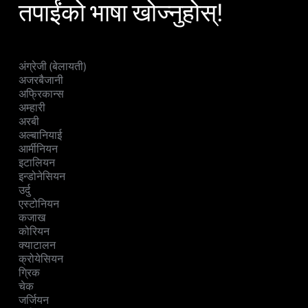
तपाईंको भाषा खोज्नुहोस्!
अंग्रेजी (बेलायती)
अजरबैजानी
अफ्रिकान्स
अम्हारी
अरबी
अल्बानियाई
आर्मीनियन
इटालियन
इन्डोनेसियन
उर्दु
एस्टोनियन
कजाख
कोरियन
क्याटालन
क्रोयेसियन
ग्रिक
चेक
जर्जियन