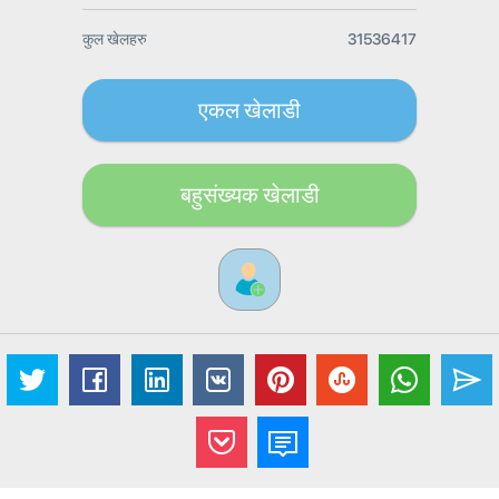
कुल खेलहरु
31536417
एकल खेलाडी
बहुसंख्यक खेलाडी