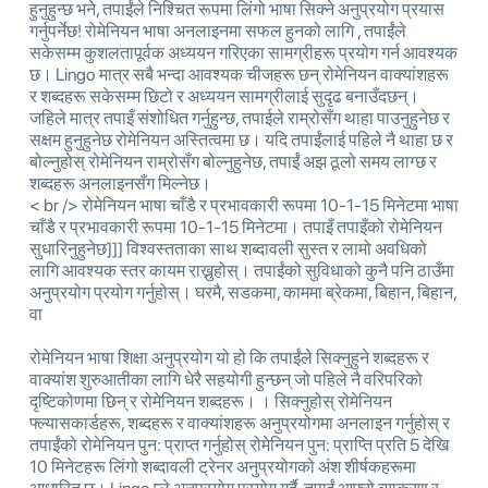
हुनुहुन्छ भने, तपाईंले निश्चित रूपमा लिंगो भाषा सिक्ने अनुप्रयोग प्रयास
गर्नुपर्नेछ! रोमेनियन भाषा अनलाइनमा सफल हुनको लागि , तपाईंले
सकेसम्म कुशलतापूर्वक अध्ययन गरिएका सामग्रीहरू प्रयोग गर्न आवश्यक
छ। Lingo मात्र सबै भन्दा आवश्यक चीजहरू छन् रोमेनियन वाक्यांशहरू
र शब्दहरू सकेसम्म छिटो र अध्ययन सामग्रीलाई सुदृढ बनाउँदछन्।
जहिले मात्र तपाइँ संशोधित गर्नुहुन्छ, तपाईले राम्रोसँग थाहा पाउनुहुनेछ र
सक्षम हुनुहुनेछ रोमेनियन अस्तित्वमा छ। यदि तपाईंलाई पहिले नै थाहा छ र
बोल्नुहोस् रोमेनियन राम्रोसँग बोल्नुहुनेछ, तपाईं अझ ठूलो समय लाग्छ र
शब्दहरू अनलाइनसँग मिल्नेछ।
< br /> रोमेनियन भाषा चाँडै र प्रभावकारी रूपमा 10-1-15 मिनेटमा भाषा
चाँडै र प्रभावकारी रूपमा 10-1-15 मिनेटमा। तपाइँ तपाइँको रोमेनियन
सुधारिनुहुनेछ]]] विश्वस्तताका साथ शब्दावली सुस्त र लामो अवधिको
लागि आवश्यक स्तर कायम राख्नुहोस्। तपाईंको सुविधाको कुनै पनि ठाउँमा
अनुप्रयोग प्रयोग गर्नुहोस्। घरमै, सडकमा, काममा ब्रेकमा, बिहान, बिहान,
वा
रोमेनियन भाषा शिक्षा अनुप्रयोग यो हो कि तपाईंले सिक्नुहुने शब्दहरू र
वाक्यांश शुरुआतीका लागि धेरै सहयोगी हुन्छन् जो पहिले नै वरिपरिको
दृष्टिकोणमा छिन् र रोमेनियन शब्दहरू। । सिक्नुहोस् रोमेनियन
फ्ल्यासकार्डहरू, शब्दहरू र वाक्यांशहरू अनुप्रयोगमा अनलाइन गर्नुहोस् र
तपाईंको रोमेनियन पुन: प्राप्त गर्नुहोस् रोमेनियन पुन: प्राप्ति प्रति 5 देखि
10 मिनेटहरू लिंगो शब्दावली ट्रेनर अनुप्रयोगको अंश शीर्षकहरूमा