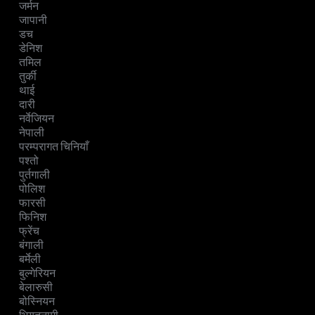
जर्मन
जापानी
डच
डेनिश
तमिल
तुर्की
थाई
दारी
नर्वेजियन
नेपाली
परम्परागत चिनियाँ
पश्तो
पुर्तगाली
पोलिश
फारसी
फिनिश
फ्रेंच
बंगाली
बर्मेली
बुल्गेरियन
बेलारुसी
बोस्नियन