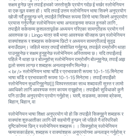
सक्षम हुनेछ जुन तपाईं हभको जस्तोसुकै प्रयोग गर्दछ ई भर्खर स्लोभेनियन
वा एक मूल वक्ता हो। यदि तपाईं उत्तम स्लोभेनियन भाषा सिक्ने अनुप्रयोग
खोजी गर्दै हुनुहुन्छ भने, तपाईंले निश्चित रूपमा लिंगो भाषा सिक्ने अनुप्रयोग
प्रयास गर्नुपर्नेछ! स्लोभेनियन भाषा अनलाइनमा सफल हुनको लागि ,
तपाईंले सकेसम्म कुशलतापूर्वक अध्ययन गरिएका सामग्रीहरू प्रयोग गर्न
आवश्यक छ। Lingo मात्र सबै भन्दा आवश्यक चीजहरू छन् स्लोभेनियन
वाक्यांशहरू र शब्दहरू सकेसम्म छिटो र अध्ययन सामग्रीलाई सुदृढ
बनाउँदछन्। जहिले मात्र तपाइँ संशोधित गर्नुहुन्छ, तपाईले राम्रोसँग थाहा
पाउनुहुनेछ र सक्षम हुनुहुनेछ स्लोभेनियन अस्तित्वमा छ। यदि तपाईंलाई
पहिले नै थाहा छ र बोल्नुहोस् स्लोभेनियन राम्रोसँग बोल्नुहुनेछ, तपाईं अझ
ठूलो समय लाग्छ र शब्दहरू अनलाइनसँग मिल्नेछ।
< br /> स्लोभेनियन भाषा चाँडै र प्रभावकारी रूपमा 10-1-15 मिनेटमा
भाषा चाँडै र प्रभावकारी रूपमा 10-1-15 मिनेटमा। तपाइँ तपाइँको
स्लोभेनियन सुधारिनुहुनेछ]]] विश्वस्तताका साथ शब्दावली सुस्त र लामो
अवधिको लागि आवश्यक स्तर कायम राख्नुहोस्। तपाईंको सुविधाको कुनै
पनि ठाउँमा अनुप्रयोग प्रयोग गर्नुहोस्। घरमै, सडकमा, काममा ब्रेकमा,
बिहान, बिहान, वा
स्लोभेनियन भाषा शिक्षा अनुप्रयोग यो हो कि तपाईंले सिक्नुहुने शब्दहरू र
वाक्यांश शुरुआतीका लागि धेरै सहयोगी हुन्छन् जो पहिले नै वरिपरिको
दृष्टिकोणमा छिन् र स्लोभेनियन शब्दहरू। । सिक्नुहोस् स्लोभेनियन
फ्ल्यासकार्डहरू, शब्दहरू र वाक्यांशहरू अनुप्रयोगमा अनलाइन गर्नुहोस् र