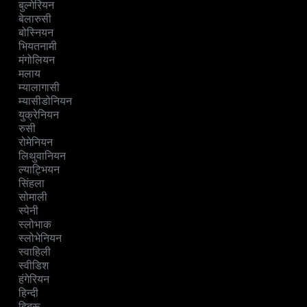
बुल्गेरियन
बेलारुसी
बोस्नियन
भियतनामी
मंगोलियन
मलाय
म्यालागासी
म्यासीडोनियन
युक्रेनियन
रुसी
रोमेनियन
लिथुवानियन
ल्याट्भियन
सिंहला
सोमाली
स्पेनी
स्लोभाक
स्लोभेनियन
स्वाहिली
स्वीडिश
हंगेरियन
हिन्दी
हिब्रू