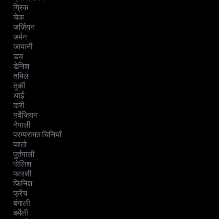
ग्रिक
चेक
जर्जियन
जर्मन
जापानी
डच
डेनिश
तमिल
तुर्की
थाई
दारी
नर्वेजियन
नेपाली
परम्परागत चिनियाँ
पश्तो
पुर्तगाली
पोलिश
फारसी
फिनिश
फ्रेंच
बंगाली
बर्मेली