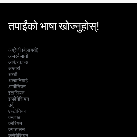
तपाईंको भाषा खोज्नुहोस्!
अंग्रेजी (बेलायती)
अजरबैजानी
अफ्रिकान्स
अम्हारी
अरबी
अल्बानियाई
आर्मीनियन
इटालियन
इन्डोनेसियन
उर्दु
एस्टोनियन
कजाख
कोरियन
क्याटालन
क्रोयेसियन