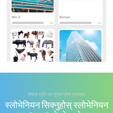
एप्पल स्टोर वा गुगल प्लेमा उपलब्ध
स्लोभेनियन सिक्नुहोस् स्लोभेनियन