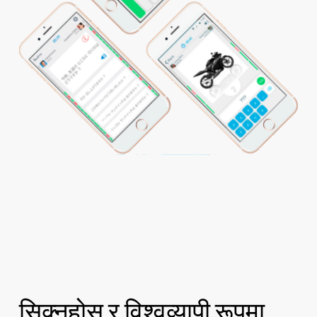
सिक्नुहोस् र विश्वव्यापी रूपमा