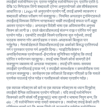
तपाईंको स्लोभेनियन पुन: प्राप्त गर्नुहोस् स्लोभेनियन पुन: प्राप्ति प्रति 5
देखि 10 मिनेटहरू लिंगो शब्दावली ट्रेनर अनुप्रयोगको अंश शीर्षकहरूमा
आधारित छ। Lingo प्ले अनुप्रयोग प्रयोग गर्दै, तपाईं आफ्नो व्याकरण र
शब्दावली कौशल परीक्षण गर्न सक्नुहुन्छ। नियमित अनलाइन टूर्नामेन्टहरूले
तपाईंलाई विश्वका विभिन्न भागहरूबाट भर्खरै तपाईंलाई सफल पार्ने अद्भुत
अवसर प्रदान गर्दछ। अनलाइन विदेशी भाषा एक अविश्वसनीय अनुभव
सिक्न को लागी छ। एपले खेलाडीहरूलाई संलग्न राख्न र प्रेरित गर्न जुवा
प्रयोग गर्दछ। एकचोटि तपाईंले सिक्ने प्रक्रिया सुरु गर्नुभयो, तपाईं
पाठहरू समाप्त गरेर अपग्रेडहरू र पावर-अपहरूको बिल्कुल पार
गर्नुहुनेछ। नेताबोर्डहरूले विद्यार्थीहरूलाई एक अर्काको बिरूद्ध प्रतिस्पर्धा
गर्न र पुरस्कार प्राप्त गर्न अनुमति दिन्छ। ग्वाइटिफिकेशन र
अन्तर्क्रियात्मक प्रयोगकर्ता-ईन्टरफेस सुनिश्चित गर्नुहोस् कि तपाईं
प्रेरित र मनोरन्जन रहनुहुन्छ। तपाईं भाषा सिक्ने कोर्स सामग्री हेर्न
सक्नुहुन्न जबसम्म यो अनलक नभएसम्म। तपाईं पनि समय-समयमा
तपाईंको प्रगतिलाई ट्र्याक गर्न, र तपाईंको सामर्थ्यहरू र कमजोरीहरू पत्ता
लगाउन सक्नुहुन्छ। कार्यक्रम एक तरीकाले डिजाइन गरिएको छ कि यसले
प्रत्येक पाठलाई ग्रेज गर्दछ र गल्तीहरूको संख्या प्रदर्शन गर्दछ।
एक व्यापक स्पेक्ट्रम को बारे मा एक व्यापक स्पेक्ट्रम मा ध्यान दिनुहोस्
तपाईंको दैनिक तालिकामा प्रयोग गरिएको। यदि तपाईं स्लोभेनियन
सिक्नको लागि संघर्ष गर्दै हुनुहुन्छ]]] भाषा तुरुन्तै र भाषामा निपुण बन्न, लि
elo ्गी स्लोभेनियन भन्दा राम्रो समाधान छ। त्यसोभए तपाई केको लागि
पर्खिरहनु भएको छ? नि: शुल्क लिंगो प्ले डाउनलोड गर्नुहोस् स्लोभेनियन