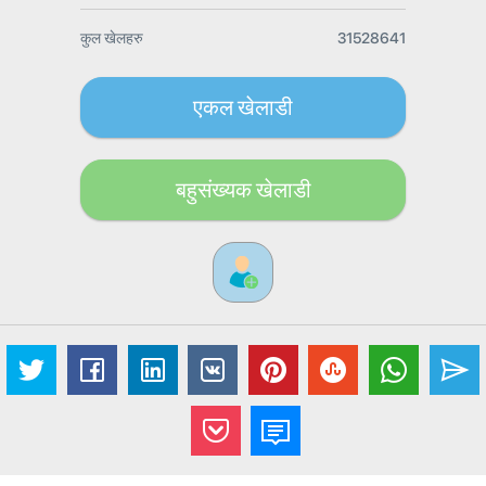
कुल खेलहरु
31528641
एकल खेलाडी
बहुसंख्यक खेलाडी