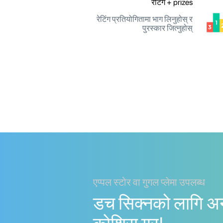
रेटिंग + prizes
रेटिंग प्रतियोगितामा भाग लिनुहोस् र
पुरस्कार जित्नुहोस्
एप्पल स्टोर वा गुगल प्लेमा उपलब्ध
डच सिक्नको लागि अ