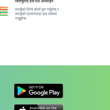
सिक्नुहोस् डच पाठ अनलाइन
तपाईंको लिंगो कोर्स पूरा गर्नुहोस् र
तपाईंको प्रमाणपत्र डच भाषामा
राख्नुहोस्