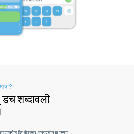
 भाषा?
् डच शब्दावली
ग
ता लगाउनुहोस् कि मोबाइल अनुप्रयोग वा उत्तम