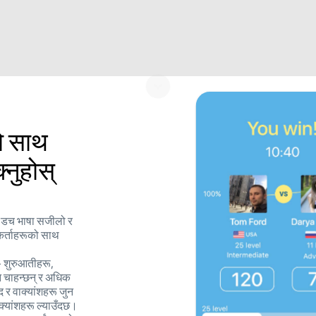
ो साथ
नुहोस्
्ष डच भाषा सजीलो र
गकर्ताहरूको साथ
- शुरुआतीहरू,
उन चाहन्छन् र अधिक
 र वाक्यांशहरू जुन
ाक्यांशहरू ल्याउँदछ।