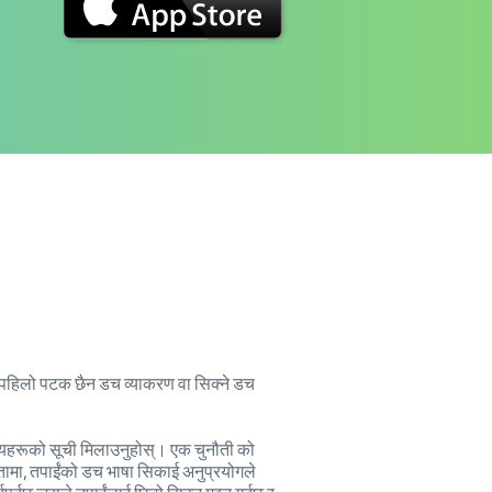
ि यो पहिलो पटक छैन डच व्याकरण वा सिक्ने डच
लक्ष्यहरूको सूची मिलाउनुहोस्। एक चुनौती को
कतामा, तपाईंको डच भाषा सिकाई अनुप्रयोगले