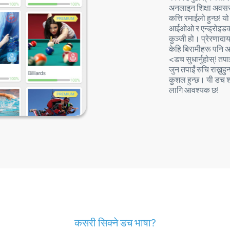
अनलाइन शिक्षा अवसर
कत्ति रमाईलो हुन्छ! य
आईओओ र एन्ड्रोइडको
कुञ्जी हो। प्रेरणादाय
केहि बिरामीहरू पन
<डच सुधार्नुहोस्! तपाई
जुन तपाईं रुचि राख्नु
कुशल हुन्छ। यी डच श
लागि आवश्यक छ!
कसरी सिक्ने डच भाषा?