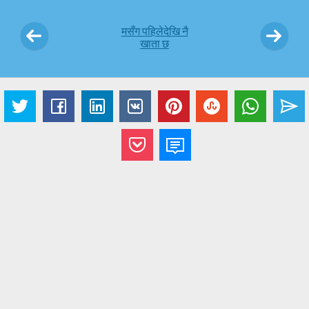
मसँग पहिलेदेखि नै
खाता छ