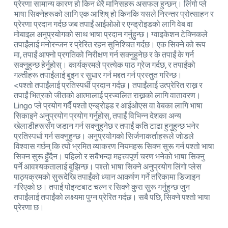
प्रेरणा सामान्य कारण हो किन धेरै मानिसहरू असफल हुन्छन्। लिंगो प्ले
भाषा सिक्नेहरूको लागि एक आशिष् हो किनकि यसले निरन्तर प्रोत्साहन र
प्रेरणा प्रदान गर्दछ जब तपाईं आईओओ र एन्ड्रोइडको लागि वेब वा
मोबाइल अनुप्रयोगको साथ भाषा प्रदान गर्नुहुन्छ। ग्वाइकेशन टेक्निकले
तपाईंलाई मनोरन्जन र प्रेरित रहन सुनिश्चित गर्दछ। एक सिक्ने को रूप
मा, तपाईं आफ्नो प्रगतिको निरीक्षण गर्न सक्नुहुनेछ र के तपाईं के गर्न
सक्नुहुन्छ हेर्नुहोस्। कार्यक्रमले प्रत्येक पाठ ग्रेज गर्दछ, र तपाईंको
गल्तीहरू तपाईंलाई बुझ्न र सुधार गर्न मद्दत गर्न प्रस्तुत गरिन्छ।
<पश्तो तपाईंलाई प्रतिस्पर्धी प्रदान गर्दछ। तपाईंलाई उत्प्रेरित राख्न र
तपाईं भित्रको जीतको आत्मालाई प्रज्वलित राख्नको लागि वातावरण।
Lingo प्ले प्रयोग गर्दै पश्तो एन्ड्रोइड र आईओएस वा वेबका लागि भाषा
सिकाइने अनुप्रयोग प्रयोग गर्नुहोस्, तपाईं विभिन्न देशका अन्य
खेलाडीहरूसँग जडान गर्न सक्नुहुनेछ र तपाईं कति टाढा हुनुहुन्छ भनेर
प्रतिस्पर्धा गर्न सक्नुहुन्छ। अनुप्रयोगको सिर्जनाकर्ताहरूले जोडले
विश्वास गर्छन् कि त्यो भ्रमित व्याकरण नियमहरू सिक्न सुरू गर्न पश्तो भाषा
सिक्न सुरू हुँदैन। पहिलो र सबैभन्दा महत्त्वपूर्ण चरण भनेको भाषा सिक्नु
पर्ने आवश्यकतालाई बुझिन्छ। पश्तो भाषा सिक्ने अनुप्रयोग लिंगो प्लेस
पाठ्यक्रमको सुरूदेखि तपाईंको ध्यान आकर्षण गर्ने तरिकामा डिजाइन
गरिएको छ। तपाईं पोइन्टबाट चल्न र सिक्ने कुरा सुरू गर्नुहुन्छ जुन
तपाईंलाई तपाईंको लक्ष्यमा पुग्न प्रेरित गर्दछ। सबै पछि, सिक्ने पश्तो भाषा
प्रेरणा छ।