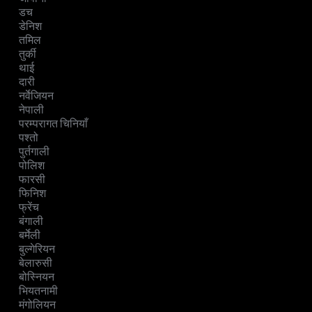
डच
डेनिश
तमिल
तुर्की
थाई
दारी
नर्वेजियन
नेपाली
परम्परागत चिनियाँ
पश्तो
पुर्तगाली
पोलिश
फारसी
फिनिश
फ्रेंच
बंगाली
बर्मेली
बुल्गेरियन
बेलारुसी
बोस्नियन
भियतनामी
मंगोलियन