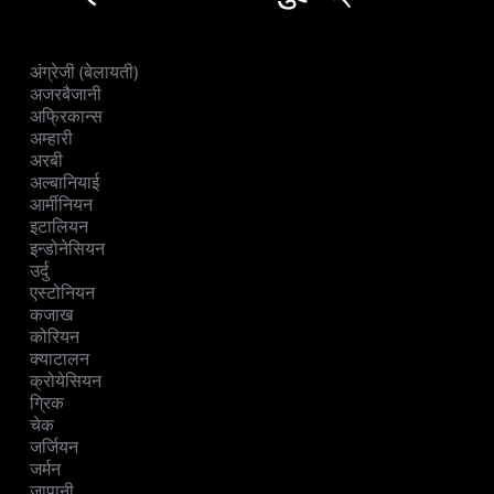
अंग्रेजी (बेलायती)
अजरबैजानी
अफ्रिकान्स
अम्हारी
अरबी
अल्बानियाई
आर्मीनियन
इटालियन
इन्डोनेसियन
उर्दु
एस्टोनियन
कजाख
कोरियन
क्याटालन
क्रोयेसियन
ग्रिक
चेक
जर्जियन
जर्मन
जापानी