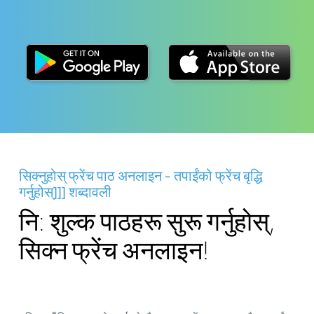
सिक्नुहोस् फ्रेंच पाठ अनलाइन - तपाईंको फ्रेंच बृद्धि
गर्नुहोस्]]] शब्दावली
नि: शुल्क पाठहरू सुरू गर्नुहोस्,
सिक्न फ्रेंच अनलाइन!