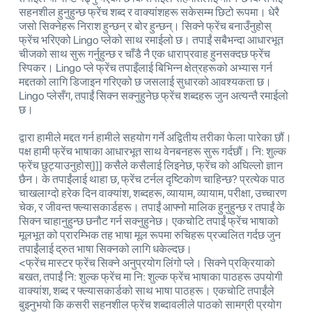
सहनशील हुनुहुन्छ फ्रेंच शब्द र वाक्यांशहरू सकेसम्म छिटो रूपमा। धेरै
जसो सिक्नेहरू निराश हुन्छन् र बोर हुन्छन्। सिक्ने फ्रेंच बनाउँनुहोस्
फ्रेंच भरिएको Lingo प्लेको साथ रमाईलो छ। तपाईं सबैभन्दा आधारभूत
चीजको साथ सुरू गर्नुहुन्छ र चाँडै नै एक धाराप्रवाह हुनसक्दछ फ्रेंच
स्पिकर। Lingo प्ले फ्रेंच तपाइँलाई बिभिन्न क्षेत्रहरूको अभ्यास गर्न
मद्दतको लागि डिजाइन गरिएको छ जसलाई सुधारको आवश्यकता छ।
Lingo प्लेसँग, तपाईं सिक्न सक्नुहुनेछ फ्रेंच शब्दहरू जुन अत्यन्तै रमाईलो
छ।
द्वारा हामीले मद्दत गर्न हामीले सहयोग गर्ने अद्वितीय तरीका फेला पारेका छौं।
पक्ष हामी फ्रेंच भाषाका आधारभूत साथ वेनबनहरू सुरू गर्दछौं। नि: शुल्क
फ्रेंच छुट्याउनुहोस्]]] कसैले कसैलाई लिइनेछ, फ्रेंच को अघिल्लो ज्ञान
छैन। के तपाईंलाई थाहा छ, फ्रेंच टर्नल दृष्टिकोण चाहिन्छ? प्रत्येक पाठ
चाखलाग्दो हरेक दिन वाक्यांश, शब्दहरू, व्यायाम, व्यायाम, परीक्षा, उच्चारण
चेक, र जीवन्त फ्ल्यासकार्डहरू। तपाईं आफ्नो मालिक हुनुहुन्छ र तपाईं के
सिक्न चाहानुहुन्छ छनौट गर्न सक्नुहुनेछ। एकचोटि तपाईं फ्रेंच भाषाको
मूलभूत को प्रारम्भिक तह भाषा मूल रूपमा रुचिहरू प्रज्वलित गर्दछ जुन
तपाईंलाई द्रुत भाषा सिक्नको लागि धकेल्दछ।
<फ्रेंच मास्टर फ्रेंच सिक्ने अनुप्रयोग लिंगो प्ले। सिक्ने प्रक्रियाको
बखत, तपाईं नि: शुल्क फ्रेंच मा नि: शुल्क फ्रेंच भाषाका पाठहरू उपयोगी
वाक्यांश, शब्द र फ्ल्यासकार्डको साथ भाषा पाठहरू। एकचोटि तपाईंले
बुझ्नुभयो कि कसरी सहनशील फ्रेंच शब्दावलीले पाठको सामग्री प्रयोग