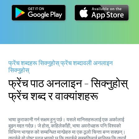
फ्रेंच शब्दहरू सिक्नुहोस् फ्रेंच शब्दावली अनलाइन
सिक्नुहोस्
फ्रेंच पाठ अनलाइन - सिक्नुहोस्
फ्रेंच शब्द र वाक्यांशहरू
भाषा कुराकानी गर्न सक्षम हुनु पर्छ। यसले मानिसहरूलाई एक अर्कालाई
बुझ्न मद्दत गर्दछ। जे होस्, कहिलेकाँही, भाषा अवरोधहरू पनि विश्वको
विभिन्न भागहरु को सम्बन्धित मान्छेहरु मा एक ठूलो चिन्ता बन्न सक्छन्।
तपाईले यो पोष्ट पढ्नु भएको छ कि तपाईले सहमतिलाई मानिन्छ कि तपाईं