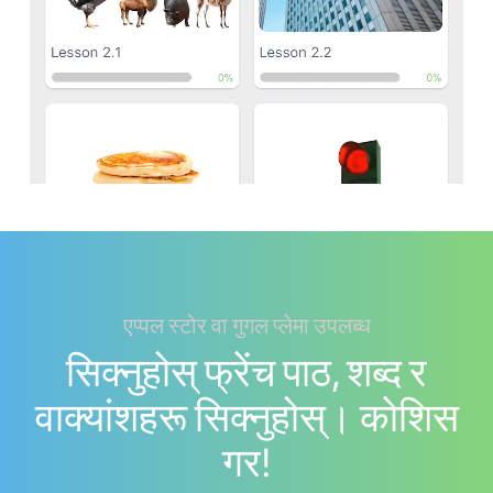
एप्पल स्टोर वा गुगल प्लेमा उपलब्ध
सिक्नुहोस् फ्रेंच पाठ, शब्द र
वाक्यांशहरू सिक्नुहोस्। काेशिस
गर!