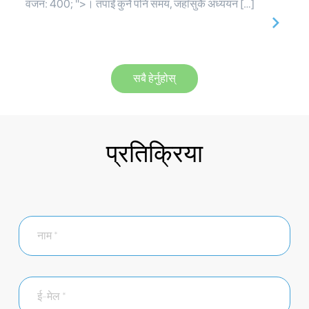
वजन: 400; ">। तपाईं कुनै पनि समय, जहाँसुकै अध्ययन […]
सबै हेर्नुहोस्
प्रतिक्रिया