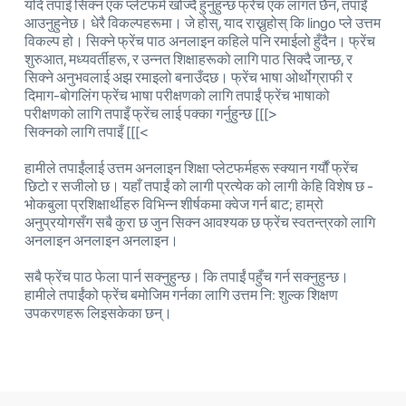
यदि तपाइँ सिक्न एक प्लेटफर्म खोज्दै हुनुहुन्छ फ्रेंच एक लागत छैन, तपाईं
आउनुहुनेछ। धेरै विकल्पहरूमा। जे होस्, याद राख्नुहोस् कि lingo प्ले उत्तम
विकल्प हो। सिक्ने फ्रेंच पाठ अनलाइन कहिले पनि रमाईलो हुँदैन। फ्रेंच
शुरुआत, मध्यवर्तीहरू, र उन्नत शिक्षाहरूको लागि पाठ सिक्दै जान्छ, र
सिक्ने अनुभवलाई अझ रमाइलो बनाउँदछ। फ्रेंच भाषा ओर्थोग्राफी र
दिमाग-बोगलिंग फ्रेंच भाषा परीक्षणको लागि तपाईं फ्रेंच भाषाको
परीक्षणको लागि तपाइँ फ्रेंच लाई पक्का गर्नुहुन्छ [[[>
सिक्नको लागि तपाइँ [[[<
हामीले तपाईंलाई उत्तम अनलाइन शिक्षा प्लेटफर्महरू स्क्यान गर्यौं फ्रेंच
छिटो र सजीलो छ। यहाँ तपाईं को लागी प्रत्येक को लागी केहि विशेष छ -
भोकबुला प्रशिक्षार्थीहरु विभिन्न शीर्षकमा क्वेज गर्न बाट; हाम्रो
अनुप्रयोगसँग सबै कुरा छ जुन सिक्न आवश्यक छ फ्रेंच स्वतन्त्रको लागि
अनलाइन अनलाइन अनलाइन।
सबै फ्रेंच पाठ फेला पार्न सक्नुहुन्छ। कि तपाईं पहुँच गर्न सक्नुहुन्छ।
हामीले तपाईंको फ्रेंच बमोजिम गर्नका लागि उत्तम नि: शुल्क शिक्षण
उपकरणहरू लिइसकेका छन्।