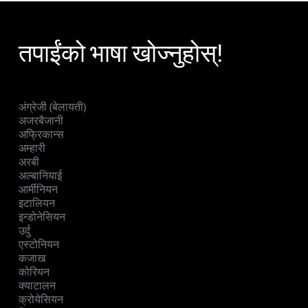
तपाईंको भाषा खोज्नुहोस्!
अंग्रेजी (बेलायती)
अजरबैजानी
अफ्रिकान्स
अम्हारी
अरबी
अल्बानियाई
आर्मीनियन
इटालियन
इन्डोनेसियन
उर्दु
एस्टोनियन
कजाख
कोरियन
क्याटालन
क्रोयेसियन