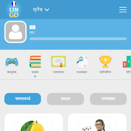
फ्रेंच
तह
/
खेल्नुहोस्
पाठहरू
प्रमाणपत्र
तथ्यांकहरु
प्रतियोगिता
रेटिं
फ्ल्यासकार्ड
शब्दहरु
वाक्यांशहरु