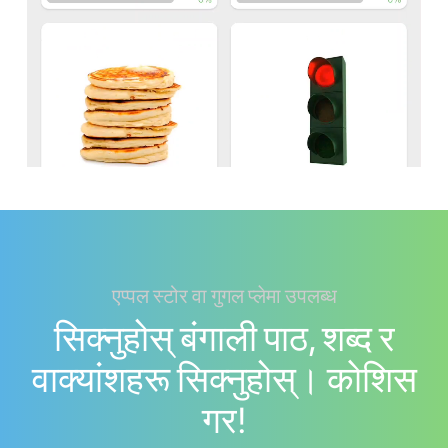
एप्पल स्टोर वा गुगल प्लेमा उपलब्ध
सिक्नुहोस् बंगाली पाठ, शब्द र
वाक्यांशहरू सिक्नुहोस्। काेशिस
गर!