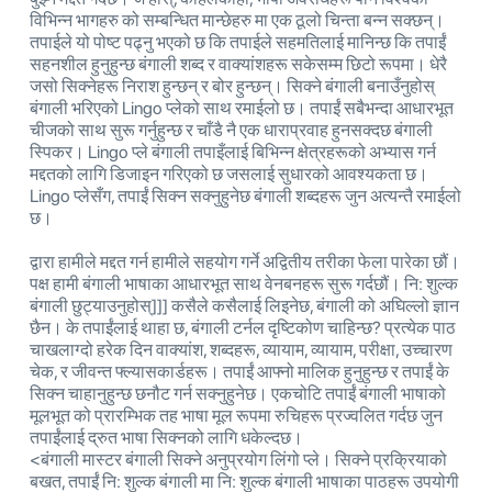
विभिन्न भागहरु को सम्बन्धित मान्छेहरु मा एक ठूलो चिन्ता बन्न सक्छन्।
तपाईले यो पोष्ट पढ्नु भएको छ कि तपाईले सहमतिलाई मानिन्छ कि तपाईं
सहनशील हुनुहुन्छ बंगाली शब्द र वाक्यांशहरू सकेसम्म छिटो रूपमा। धेरै
जसो सिक्नेहरू निराश हुन्छन् र बोर हुन्छन्। सिक्ने बंगाली बनाउँनुहोस्
बंगाली भरिएको Lingo प्लेको साथ रमाईलो छ। तपाईं सबैभन्दा आधारभूत
चीजको साथ सुरू गर्नुहुन्छ र चाँडै नै एक धाराप्रवाह हुनसक्दछ बंगाली
स्पिकर। Lingo प्ले बंगाली तपाइँलाई बिभिन्न क्षेत्रहरूको अभ्यास गर्न
मद्दतको लागि डिजाइन गरिएको छ जसलाई सुधारको आवश्यकता छ।
Lingo प्लेसँग, तपाईं सिक्न सक्नुहुनेछ बंगाली शब्दहरू जुन अत्यन्तै रमाईलो
छ।
द्वारा हामीले मद्दत गर्न हामीले सहयोग गर्ने अद्वितीय तरीका फेला पारेका छौं।
पक्ष हामी बंगाली भाषाका आधारभूत साथ वेनबनहरू सुरू गर्दछौं। नि: शुल्क
बंगाली छुट्याउनुहोस्]]] कसैले कसैलाई लिइनेछ, बंगाली को अघिल्लो ज्ञान
छैन। के तपाईंलाई थाहा छ, बंगाली टर्नल दृष्टिकोण चाहिन्छ? प्रत्येक पाठ
चाखलाग्दो हरेक दिन वाक्यांश, शब्दहरू, व्यायाम, व्यायाम, परीक्षा, उच्चारण
चेक, र जीवन्त फ्ल्यासकार्डहरू। तपाईं आफ्नो मालिक हुनुहुन्छ र तपाईं के
सिक्न चाहानुहुन्छ छनौट गर्न सक्नुहुनेछ। एकचोटि तपाईं बंगाली भाषाको
मूलभूत को प्रारम्भिक तह भाषा मूल रूपमा रुचिहरू प्रज्वलित गर्दछ जुन
तपाईंलाई द्रुत भाषा सिक्नको लागि धकेल्दछ।
<बंगाली मास्टर बंगाली सिक्ने अनुप्रयोग लिंगो प्ले। सिक्ने प्रक्रियाको
बखत, तपाईं नि: शुल्क बंगाली मा नि: शुल्क बंगाली भाषाका पाठहरू उपयोगी