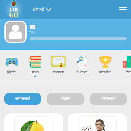
बंगाली
तह
/
खेल्नुहोस्
पाठहरू
प्रमाणपत्र
तथ्यांकहरु
प्रतियोगिता
रेटिं
फ्ल्यासकार्ड
शब्दहरु
वाक्यांशहरु