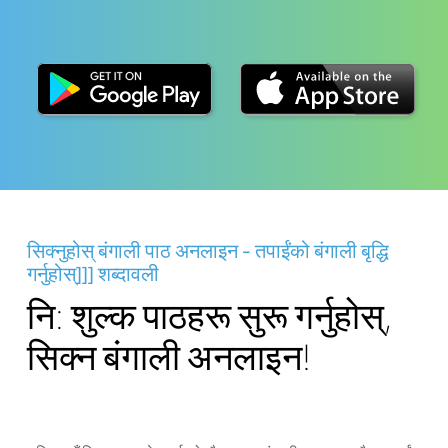
सिक्नुहोस् बंगाली पाठ अनलाइन - तपाईंको बंगाली बृद्धि
गर्नुहोस्]]] शब्दावली
नि: शुल्क पाठहरू सुरू गर्नुहोस्,
सिक्न बंगाली अनलाइन!