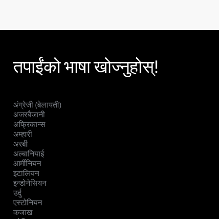
तपाईंको भाषा खोज्नुहोस्!
अंग्रेजी (बेलायती)
अजरबैजानी
अफ्रिकान्स
अम्हारी
अरबी
अल्बानियाई
आर्मीनियन
इटालियन
इन्डोनेसियन
उर्दु
एस्टोनियन
कजाख