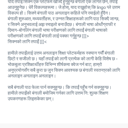
यदि तपाइँ सिक्न एक प्लेटफर्म खोज्दै हुनुहुन्छ बंगाली एक लागत छैन, तपाईं
आउनुहुनेछ। धेरै विकल्पहरूमा। जे होस्, याद राख्नुहोस् कि lingo प्ले उत्तम
विकल्प हो। सिक्ने बंगाली पाठ अनलाइन कहिले पनि रमाईलो हुँदैन।
बंगाली शुरुआत, मध्यवर्तीहरू, र उन्नत शिक्षाहरूको लागि पाठ सिक्दै जान्छ,
र सिक्ने अनुभवलाई अझ रमाइलो बनाउँदछ। बंगाली भाषा ओर्थोग्राफी र
दिमाग-बोगलिंग बंगाली भाषा परीक्षणको लागि तपाईं बंगाली भाषाको
परीक्षणको लागि तपाइँ बंगाली लाई पक्का गर्नुहुन्छ [[[>
सिक्नको लागि तपाइँ [[[<
हामीले तपाईंलाई उत्तम अनलाइन शिक्षा प्लेटफर्महरू स्क्यान गर्यौं बंगाली
छिटो र सजीलो छ। यहाँ तपाईं को लागी प्रत्येक को लागी केहि विशेष छ -
भोकबुला प्रशिक्षार्थीहरु विभिन्न शीर्षकमा क्वेज गर्न बाट; हाम्रो
अनुप्रयोगसँग सबै कुरा छ जुन सिक्न आवश्यक छ बंगाली स्वतन्त्रको लागि
अनलाइन अनलाइन अनलाइन।
सबै बंगाली पाठ फेला पार्न सक्नुहुन्छ। कि तपाईं पहुँच गर्न सक्नुहुन्छ।
हामीले तपाईंको बंगाली बमोजिम गर्नका लागि उत्तम नि: शुल्क शिक्षण
उपकरणहरू लिइसकेका छन्।