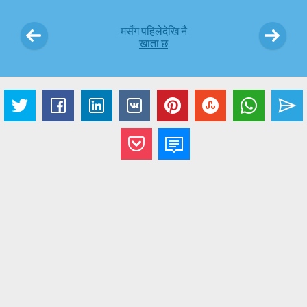
मसँग पहिलेदेखि नै
खाता छ