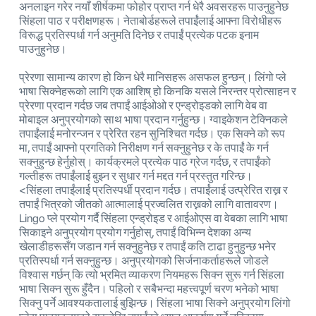
अनलाइन गरेर नयाँ शीर्षकमा फोहोर प्राप्त गर्न धेरै अवसरहरू पाउनुहुनेछ
सिंहला पाठ र परीक्षणहरू। नेताबोर्डहरूले तपाईंलाई आफ्ना विरोधीहरू
विरूद्ध प्रतिस्पर्धा गर्न अनुमति दिनेछ र तपाईं प्रत्येक पटक इनाम
पाउनुहुनेछ।
प्रेरणा सामान्य कारण हो किन धेरै मानिसहरू असफल हुन्छन्। लिंगो प्ले
भाषा सिक्नेहरूको लागि एक आशिष् हो किनकि यसले निरन्तर प्रोत्साहन र
प्रेरणा प्रदान गर्दछ जब तपाईं आईओओ र एन्ड्रोइडको लागि वेब वा
मोबाइल अनुप्रयोगको साथ भाषा प्रदान गर्नुहुन्छ। ग्वाइकेशन टेक्निकले
तपाईंलाई मनोरन्जन र प्रेरित रहन सुनिश्चित गर्दछ। एक सिक्ने को रूप
मा, तपाईं आफ्नो प्रगतिको निरीक्षण गर्न सक्नुहुनेछ र के तपाईं के गर्न
सक्नुहुन्छ हेर्नुहोस्। कार्यक्रमले प्रत्येक पाठ ग्रेज गर्दछ, र तपाईंको
गल्तीहरू तपाईंलाई बुझ्न र सुधार गर्न मद्दत गर्न प्रस्तुत गरिन्छ।
<सिंहला तपाईंलाई प्रतिस्पर्धी प्रदान गर्दछ। तपाईंलाई उत्प्रेरित राख्न र
तपाईं भित्रको जीतको आत्मालाई प्रज्वलित राख्नको लागि वातावरण।
Lingo प्ले प्रयोग गर्दै सिंहला एन्ड्रोइड र आईओएस वा वेबका लागि भाषा
सिकाइने अनुप्रयोग प्रयोग गर्नुहोस्, तपाईं विभिन्न देशका अन्य
खेलाडीहरूसँग जडान गर्न सक्नुहुनेछ र तपाईं कति टाढा हुनुहुन्छ भनेर
प्रतिस्पर्धा गर्न सक्नुहुन्छ। अनुप्रयोगको सिर्जनाकर्ताहरूले जोडले
विश्वास गर्छन् कि त्यो भ्रमित व्याकरण नियमहरू सिक्न सुरू गर्न सिंहला
भाषा सिक्न सुरू हुँदैन। पहिलो र सबैभन्दा महत्त्वपूर्ण चरण भनेको भाषा
सिक्नु पर्ने आवश्यकतालाई बुझिन्छ। सिंहला भाषा सिक्ने अनुप्रयोग लिंगो