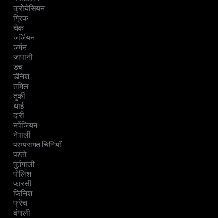
क्रोयेसियन
ग्रिक
चेक
जर्जियन
जर्मन
जापानी
डच
डेनिश
तमिल
तुर्की
थाई
दारी
नर्वेजियन
नेपाली
परम्परागत चिनियाँ
पश्तो
पुर्तगाली
पोलिश
फारसी
फिनिश
फ्रेंच
बंगाली