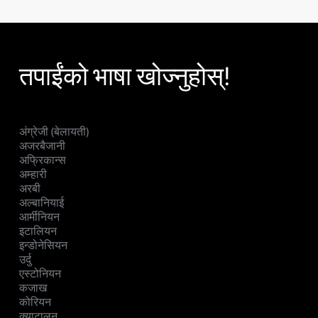
तपाईंको भाषा खोज्नुहोस्!
अंग्रेजी (बेलायती)
अजरबैजानी
अफ्रिकान्स
अम्हारी
अरबी
अल्बानियाई
आर्मीनियन
इटालियन
इन्डोनेसियन
उर्दु
एस्टोनियन
कजाख
कोरियन
क्याटालन